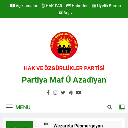
Skip
Açıklamalar
HAK-PAR
Haberler
Üyelik Formu
to
Arşiv
content
HAK VE ÖZGÜRLÜKLER PARTİSİ
Partîya Maf Û Azadîyan
MENU
Wezareta Pêşmergeyan