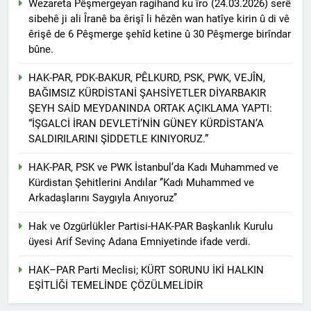
Wezareta Pêşmergeyan ragihand ku îro (24.03.2026) serê
asla vaz geçmedi
MECLÎSA PARTİYA HAK-
sibehê ji ali Îranê ba êrişî li hêzên wan hatîye kirin û di vê
PARê: Têkçûna heyî têkçûna
êrişê de 6 Pêşmerge şehîd ketine û 30 Pêşmerge birîndar
rê û polîtîkayên xelet in. Divê
1 Yıl Ago
bûne.
Kurd li dora polîtîkayên
YENİLEN YANLIŞ YOL VE
neteweyî yên rast bibin yek.
YÖNTEMLERDİR. KÜRTLER
HAK-PAR, PDK-BAKUR, PÊLKURD, PSK, PWK, VEJÎN,
DOĞRU, ULUSAL
1 Yıl Ago
BAĞIMSIZ KÜRDİSTANİ ŞAHSİYETLER DİYARBAKIR
POLİTİKALAR ETRAFINDA
HAK-PAR Genel Başkanı
ŞEYH SAİD MEYDANINDA ORTAK AÇIKLAMA YAPTI:
KENETLENMELİ
Düzgün Kaplan’ın Kurdistan
“İŞGALCİ İRAN DEVLETİ’NİN GÜNEY KÜRDİSTAN’A
partileri Hak ve Özgürlükler
1 Yıl Ago
SALDIRILARINI ŞİDDETLE KINIYORUZ.”
Partisi (HAK-PAR), Kürdistan
HAK-PAR MERKEZİ KADIN
Demokrat Partisi – Türkiye
KOMİSYONU HEWLER’DE
HAK-PAR, PSK ve PWK İstanbul’da Kadı Muhammed ve
(KDP-T), Kürdistan Sosyalist
ENKS Yİ ZİYARET ETTİ
1 Yıl Ago
Kürdistan Şehitlerini Andılar ‘’Kadı Muhammed ve
Partisi (PSK) ve Kürdistan
HAK-PAR KADIN HEYETİ
Yurtseverler Partisi
Arkadaşlarını Saygıyla Anıyoruz’’
HEWLER’DE HİZBÊN
(PWK)’nin ortaklaşa Van da
ZEHMETKEŞÊN
düzenledikleri çalıştayda
Hak ve Ozgürlükler Partisi-HAK-PAR Başkanlık Kurulu
1 Yıl Ago
KURDİSTANÊ KADIN
yaptığı konuşma:
üyesi Arif Sevinç Adana Emniyetinde ifade verdi.
HAK-PAR KADIN HEYETİ
MECLİSİ ÜYELERİ İLE
ALAKAD’I ZİYARET ETTİ.
GÖRÜŞTÜ
HAK–PAR Parti Meclisi; KÜRT SORUNU İKİ HALKIN
1 Yıl Ago
EŞİTLİĞİ TEMELİNDE ÇÖZÜLMELİDİR
HAK-PAR kadın komisyonu
üyesi Berin Eren