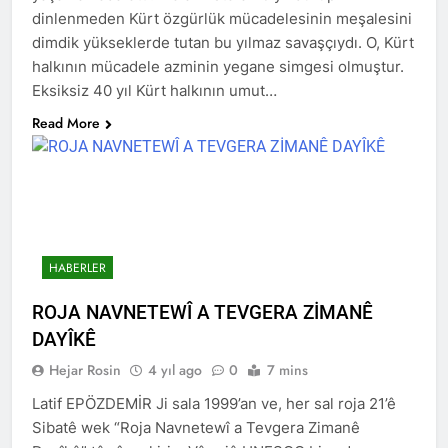
dinlenmeden Kürt özgürlük mücadelesinin meşalesini
HAK- PAR heyeti, YNK
dimdik yükseklerde tutan bu yılmaz savaşçıydı. O, Kürt
Merkez Komite üyesi ve
halkının mücadele azminin yegane simgesi olmuştur.
Parti Sözcüsü Sadi Pire ve
2 Yıl Ago
Eksiksiz 40 yıl Kürt halkının umut…
Merkez komite üyesi Rebaz
24 Kasım 2015 tarihi, yol
Berkoty ile görüştü.
arkadaşımız Mustafa
Read More
Tasçı’nın aramızdan
2 Yıl Ago
ayrılışının yıl dönümü.
25 Kasım Kadına Yönelik
Şiddete Karşı Uluslararası
Mücadele Günü Kutlu
2 Yıl Ago
olsun.
Hak ve Özgürlükler
Partisi Tunceli ili
HABERLER
merkez ilçesinin 2.
2 Yıl Ago
Olağan kongresi
Kayyum Siyasetini Bir
gerçekleşti.
ROJA NAVNETEWÎ A TEVGERA ZİMANÊ
Kez Daha Kınıyoruz
DAYÎKÊ
2 Yıl Ago
Dünya Çocuk Hakları
Hejar Rosin
4 yıl ago
0
7 mins
Günü Kutu Olsun
Latif EPÖZDEMİR Ji sala 1999’an ve, her sal roja 21’ê
2 Yıl Ago
Sibatê wek “Roja Navnetewî a Tevgera Zimanê
2 Yıl Ago