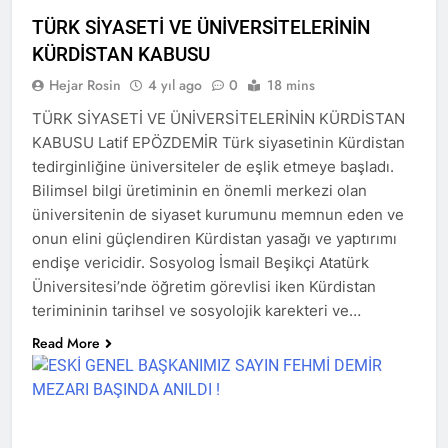
HAK-PAR ve AZADÎ
HAREKETİ başkanları, 24
TÜRK SİYASETİ VE ÜNİVERSİTELERİNİN
Ağustos 2024 tarihinde
2 Yıl Ago
KÜRDİSTAN KABUSU
Diyarbakır gazeteciler
HAK-PAR başkanlık
cemiyetinde yaptıkları basın
Hejar Rosin
4 yıl ago
0
18 mins
kurulu Diyarbakır’da
toplantısıyla HAK-PAR da
toplandı.
2 Yıl Ago
TÜRK SİYASETİ VE ÜNİVERSİTELERİNİN KÜRDİSTAN
birleştikleri ilan ettiler.
Diyarbakır (Rûdaw) – Hak ve
KABUSU Latif EPÖZDEMİR Türk siyasetinin Kürdistan
Özgürlükler Partisi (HAK-
tedirginliğine üniversiteler de eşlik etmeye başladı.
PAR) ile Azadi Hareketi
2 Yıl Ago
Bilimsel bilgi üretiminin en önemli merkezi olan
birleşme kararı aldı. HAK-
HAK-PAR Genel Başkan
PAR Genel Başkanı Düzgün
üniversitenin de siyaset kurumunu memnun eden ve
Yardımcısı Dış ilişkilerden
Kaplan ile Azadi Hareketi
onun elini güçlendiren Kürdistan yasağı ve yaptırımı
sorumlu Cafer Sterk,
2 Yıl Ago
Başkanı Metin Pirani,
Almanya’nın Berlin kentin
endişe vericidir. Sosyolog İsmail Beşikçi Atatürk
Em 78 emin salvegera
Diyarbakır’da yaptıkları ortak
de bir dizi görüşmelerde
Üniversitesi’nde öğretim görevlisi iken Kürdistan
damezrandina Partî
basın açıklamasında
bulundu.
Demokratî Kurdistan (PDK)
birleşme kararı aldıklarını
terimininin tarihsel ve sosyolojik karekteri ve…
2 Yıl Ago
pîroz dikin.
duyurdu.
Muzaffer Şener’in
Read More
gözaltına alınmasını
kınıyoruz.
2 Yıl Ago
Yavuz Koçoğlu’nu
aramızdan ayrılışının 24.
yıl dönümünde saygıyla
2 Yıl Ago