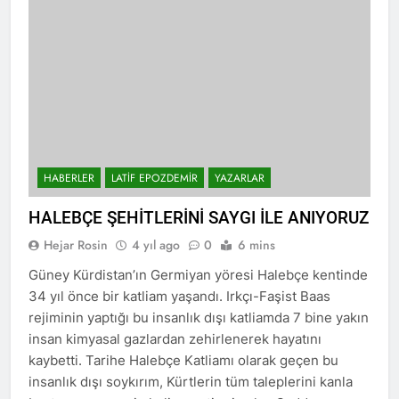
Di 79emîn salvegera
rêzdarî bi bîr tînin.
ragihandina wê de
KOMARA MEHABADÊ
2 Yıl Ago
RONAHÎ DIDE ME
İlan edilişinin 79. yıl
dönümünde MAHABAD
KÜRDİSTAN CUMHURİYETİ
2 Yıl Ago
IŞIK SAÇMAYA DEVAM
HAK-PAR Genel başkanı
EDİYOR
Düzgün Kaplan ENKS
başkanı Mihemed İsmail ile
2 Yıl Ago
telefonda görüştü.
HABERLER
LATIF EPOZDEMIR
YAZARLAR
Hak ve Özgürlükler Partisi
HAK-PAR Parti Meclisi 11
HALEBÇE ŞEHİTLERİNİ SAYGI İLE ANIYORUZ
Ocak 2025 tarihinde Ankara
2 Yıl Ago
Genel Merkez’de toplandı.
Necati TANK Erzincan-
Hejar Rosin
4 yıl ago
0
6 mins
Balıbey Köyünde toprağa
Güney Kürdistan’ın Germiyan yöresi Halebçe kentinde
verildi
2 Yıl Ago
34 yıl önce bir katliam yaşandı. Irkçı-Faşist Baas
HAK-PAR Suriye Kürt Ulusal
rejiminin yaptığı bu insanlık dışı katliamda 7 bine yakın
Konseyi (ENKS)
başkanlığına seçilen
insan kimyasal gazlardan zehirlenerek hayatını
2 Yıl Ago
Mihemed İsmail’i kutladı.
kaybetti. Tarihe Halebçe Katliamı olarak geçen bu
Yeni yıl halkımıza ve tüm
dünyaya özgürlük ve barış
insanlık dışı soykırım, Kürtlerin tüm taleplerini kanla
getirsin
2 Yıl Ago