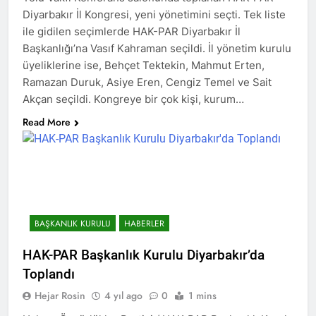
Diyarbakır İl Kongresi, yeni yönetimini seçti. Tek liste
2 Yıl Ago
ile gidilen seçimlerde HAK-PAR Diyarbakır İl
HAK-PAR Karataş ilçe
kongresi yapıldı
Başkanlığı’na Vasıf Kahraman seçildi. İl yönetim kurulu
2 Yıl Ago
üyeliklerine ise, Behçet Tektekin, Mahmut Erten,
HAK-PAR Genel Başkanı
Ramazan Duruk, Asiye Eren, Cengiz Temel ve Sait
Düzgün Kaplan,
Akçan seçildi. Kongreye bir çok kişi, kurum…
Mardin/Kızıltepe ilçesinde
2 Yıl Ago
bir dizi görüşmeler
Read More
HAK-PAR Genel Başkanı
gerçekleştirdi.
Düzgün Kaplan, DOZ
Yayınevini Ziyaret Etti.
2 Yıl Ago
2 Yıl Ago
DÜNYA KIZ ÇOCUKLARI
GÜNÜ KUTLU OLSUN
BAŞKANLIK KURULU
HABERLER
2 Yıl Ago
HAK-PAR Heyeti Van ve
HAK-PAR Başkanlık Kurulu Diyarbakır’da
Tatvan’ı ziyaret etti.
Toplandı
2 Yıl Ago
Hejar Rosin
4 yıl ago
0
1 mins
Gar Katliamının
üzerinden 9 yıl geçti