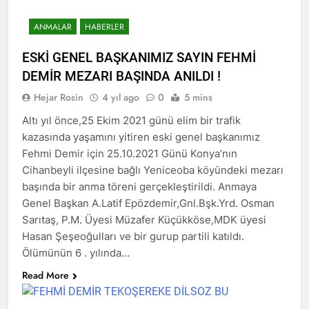
anıyoruz
HAK-PAR Genel başkanı
Düzgün KAPLAN;
ANMALAR
HABERLER
2 Yıl Ago
ESKİ GENEL BAŞKANIMIZ SAYIN FEHMİ
HAK-PAR Genel Başkanı
Düzgün Kaplan, 6 Ağustos
DEMİR MEZARI BAŞINDA ANILDI !
2024, TRend.MEDYA’ya canlı
2 Yıl Ago
Hejar Rosin
4 yıl ago
0
5 mins
yayın konuğu oldu.
Profesör Dr. Cenap
Ekinci’yle dayanışmamızı
Altı yıl önce,25 Ekim 2021 günü elim bir trafik
ifade ediyoruz.
2 Yıl Ago
kazasında yaşamını yitiren eski genel başkanımız
HAK-PAR’a Dersim’den
Fehmi Demir için 25.10.2021 Günü Konya’nın
katılım.
Cihanbeyli ilçesine bağlı Yeniceoba köyündeki mezarı
2 Yıl Ago
başında bir anma töreni gerçekleştirildi. Anmaya
Serokê HAK-PAR’e Düzgün
Genel Başkan A.Latif Epözdemir,Gnl.Bşk.Yrd. Osman
Kaplan, serokê Hereketa
Sarıtaş, P.M. Üyesi Müzafer Küçükköse,MDK üyesi
Azadî Metin Piranî, Endamê
2 Yıl Ago
meclisa HAK-PAR û endamê
Hasan Şeşeoğulları ve bir gurup partili katıldı.
Hak ve Özgürlükler Partisi
HAK-PAR ê beşdarî tazîya
Ölümünün 6 . yılında…
HAK-PAR Başkanlık Kurulu
welatparêzê bi rûmet Mele
Dersim’de toplandı.
2 Yıl Ago
Arif Sümerkant bun.
Read More
Ezdilere yönelik soykırımı
şiddetli şekilde