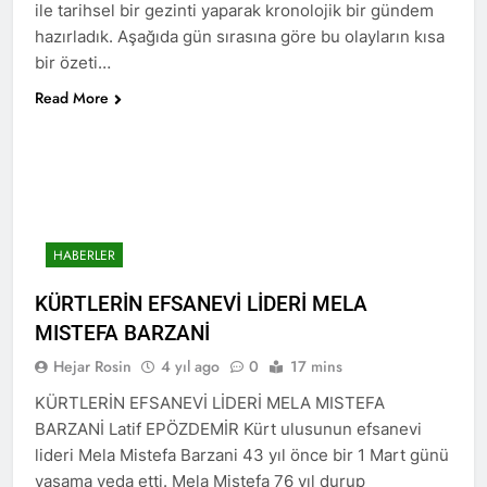
ile tarihsel bir gezinti yaparak kronolojik bir gündem
2 Yıl Ago
hazırladık. Aşağıda gün sırasına göre bu olayların kısa
HAK-PAR Genel başkanı
Düzgün Kaplan Diyarbakır
bir özeti…
Kitap Fuarını Ziyaret etti
2 Yıl Ago
Read More
HAK-PAR Kırklareli
merkez ilçe teşkilatının 2.
Olağan kongresi yapıldı.
2 Yıl Ago
HAK-PAR PM üyesi Yıldız
TİMUR KDP Halkla İlişkiler
Dairesi başkanı sayın Jivan
2 Yıl Ago
Rozhbayani ile görüştü.
HAK-PAR heyeti, Hewler
HABERLER
de Kanal Kurd’u ziyaret
etti
KÜRTLERİN EFSANEVİ LİDERİ MELA
2 Yıl Ago
HAK-PAR HEYETİ, SURİYE
MISTEFA BARZANİ
KÜRT ULUSAL MECLİSİ
Hejar Rosin
4 yıl ago
0
17 mins
ENKS BÜROSUNU ZİYARET
2 Yıl Ago
ETTİ.
Hak ve Özgürlükler Partisi
KÜRTLERİN EFSANEVİ LİDERİ MELA MISTEFA
(HAK-PAR) Tunceli ili
BARZANİ Latif EPÖZDEMİR Kürt ulusunun efsanevi
Pertek ilçesinin 2. Olağan
2 Yıl Ago
lideri Mela Mistefa Barzani 43 yıl önce bir 1 Mart günü
kongresi yapıldı.
2 Yıl Ago
yaşama veda etti. Mela Mistefa 76 yıl durup