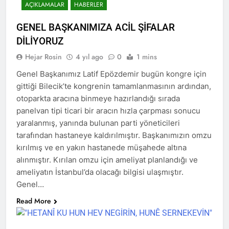
AÇIKLAMALAR
HABERLER
kadınlar günü.
BİRLİĞİ
1 Yıl Ago
HAK-PAR Hewler temsilcisi
GENEL BAŞKANIMIZA ACİL ŞİFALAR
Mehmet Şirin Timur; HAK-
DİLİYORUZ
PAR heyetine gösterilen ilgi
1 Yıl Ago
için teşekkür ediyoruz.
Hejar Rosin
4 yıl ago
0
1 mins
HAK-PAR BAŞKANLIK
KURULU; ‘Kürt meselesi
Genel Başkanımız Latif Epözdemir bugün kongre için
PKK den ibaret değildir.’
1 Yıl Ago
gittiği Bilecik’te kongrenin tamamlanmasının ardından,
*HAK-PAR Genel başkanı
otoparkta aracına binmeye hazırlandığı sırada
Düzgün KAPLAN,* *Erbil’de
panelvan tipi ticari bir aracın hızla çarpması sonucu
RUDAW’ın düzenlediği
1 Yıl Ago
“Ortadoğu’nun Geleceğinde
yaralanmış, yanında bulunan parti yöneticileri
HAK-PAR Genel Başkanı
Belirsizlikler” Formuna
Düzgün Kaplan “Hewler
tarafından hastaneye kaldırılmıştır. Başkanımızın omzu
katıldı*
Ortadoğu’nun politik
kırılmış ve en yakın hastanede müşahede altına
1 Yıl Ago
merkezine dönüşmektedir”
HAK-PAR, PSK VE PWK
alınmıştır. Kırılan omzu için ameliyat planlandığı ve
İZMİR’İN KONAK
ameliyatın İstanbul’da olacağı bilgisi ulaşmıştır.
MEYDANINDA ORTAK
1 Yıl Ago
Genel…
BASIN AÇIKLAMASI YAPTI
Dünya Anadil Günü’nde HAK-
Read More
PAR’ın eski genel başkanı
sayın Kemal Burkay’dan
1 Yıl Ago
konferans Dünya Anadil
HAK-PAR Viyana