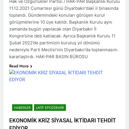
Hak ve Özgürlükler Partisi / HAK-PAR Başkanlık Kurulu
2 Yıl Ago
11.12.2021 Cumartesi günü Diyarbakır’daki il binasında
Hak ve Özgürlükler Partisi
toplandı. Gündemindeki konuları görüşen kurul
HAK-PAR Bingöl İl’i 3.
görüşmelerine 10 üye katıldı. Başkanlık Kurulu aynı
Olağan Kongresi bugün
2 Yıl Ago
09.EKİM.2024 günü saat 10-
zamanda bugün yapılacak olan Diyarbakır İl
Bölge gezisini sürdüren
12.00 arası yapıldı.
Kongre’sine deb katılacak. Ayrıca Başkanlık Kurulu 11
HAK-PAR Genel başkanı
Düzgün KAPLAN Cunki
Şubat 2022’de partimizin kuruluş yıl dönümü
2 Yıl Ago
Aşireti Derneğini ziyaret etti
nedeniyle Parti Meclisi’nin Diyarbakır’da toplanmasını
HAK-PAR DİYARBAKIR 10.
KONGRESİNİ
kararlaştırdı. HAK-PAR BASIN BÜROSU
GERÇEKLEŞTİRDİ
2 Yıl Ago
Read More
DİYARBAKIR İL TEŞKİATI 10.
HAK-PAR PM; Hak ve
KONGRESİ 6 Ekim 2024
Özgürlükler Partisi-HAK-PAR,
tarihinde gazeteciler
05 Ekim 2024 tarihinde
2 Yıl Ago
cemiyeti toplantı salonunda
Diyarbakır’da yaptığı Parti
Kürdistan özgürlük
yapıldı.
Meclisi toplantısında
mücadelesinin
gündemindeki konuları
önderlerinden, YNK’nin
2 Yıl Ago
görüştü ve aşağıdaki bildiriyi
kurucusu ve eski Irak
HAK-PAR Bingöl İl’i
kamuoyu ile paylaşmayı
HABERLER
LATIF EPOZDEMIR
Cumhurbaşkanı Celal
Solhan İlçe kongresi
kararlaştırdı.
Talabani ‘in, Almanya’da
gerçekleştirildi.
2 Yıl Ago
EKONOMİK KRİZ SİYASAL İKTİDARI TEHDİT
yaşama veda edişinin
HAK-PAR Bingöl il’i,
üzerinden 7 yıl geçti.
EDİYOR