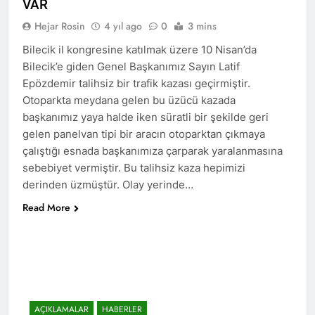
VAR
asla vaz geçmedi
MECLÎSA PARTİYA HAK-
Hejar Rosin
4 yıl ago
0
3 mins
PARê: Têkçûna heyî têkçûna
rê û polîtîkayên xelet in. Divê
1 Yıl Ago
Bilecik il kongresine katılmak üzere 10 Nisan’da
Kurd li dora polîtîkayên
YENİLEN YANLIŞ YOL VE
Bilecik’e giden Genel Başkanımız Sayın Latif
neteweyî yên rast bibin yek.
YÖNTEMLERDİR. KÜRTLER
Epözdemir talihsiz bir trafik kazası geçirmiştir.
DOĞRU, ULUSAL
1 Yıl Ago
Otoparkta meydana gelen bu üzücü kazada
POLİTİKALAR ETRAFINDA
HAK-PAR Genel Başkanı
KENETLENMELİ
başkanımız yaya halde iken süratli bir şekilde geri
Düzgün Kaplan’ın Kurdistan
partileri Hak ve Özgürlükler
gelen panelvan tipi bir aracın otoparktan çıkmaya
1 Yıl Ago
Partisi (HAK-PAR), Kürdistan
çalıştığı esnada başkanımıza çarparak yaralanmasına
HAK-PAR MERKEZİ KADIN
Demokrat Partisi – Türkiye
KOMİSYONU HEWLER’DE
sebebiyet vermiştir. Bu talihsiz kaza hepimizi
(KDP-T), Kürdistan Sosyalist
ENKS Yİ ZİYARET ETTİ
1 Yıl Ago
derinden üzmüştür. Olay yerinde…
Partisi (PSK) ve Kürdistan
HAK-PAR KADIN HEYETİ
Yurtseverler Partisi
Read More
HEWLER’DE HİZBÊN
(PWK)’nin ortaklaşa Van da
ZEHMETKEŞÊN
düzenledikleri çalıştayda
1 Yıl Ago
KURDİSTANÊ KADIN
yaptığı konuşma:
HAK-PAR KADIN HEYETİ
MECLİSİ ÜYELERİ İLE
ALAKAD’I ZİYARET ETTİ.
GÖRÜŞTÜ
1 Yıl Ago
HAK-PAR kadın komisyonu
üyesi Berin Eren
AÇIKLAMALAR
HABERLER