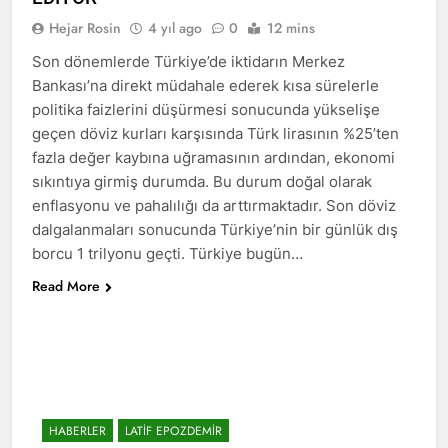
Merkez ve Genç ilçe
Hejar Rosin
4 yıl ago
0
12 mins
kongrelerini
2 Yıl Ago
gerçekleştirdi.
12 Eylül 1980 Askeri faşist
Son dönemlerde Türkiye’de iktidarın Merkez
darbecilerini bir kez daha
Bankası’na direkt müdahale ederek kısa sürelerle
lanetliyoruz 12 Eylül 1980
2 Yıl Ago
politika faizlerini düşürmesi sonucunda yükselişe
yılında Türkiye’de
Anadilde eğitim hakkının
gerçekleştirilen Askeri faşist
geçen döviz kurları karşısında Türk lirasının %25’ten
tanınmasını savunuyor ve
darbenin üzerinden 44 yıl
fazla değer kaybına uğramasının ardından, ekonomi
talep ediyoruz.
2 Yıl Ago
geçti.
sıkıntıya girmiş durumda. Bu durum doğal olarak
6/7 Eylül 1955…Utanç
enflasyonu ve pahalılığı da arttırmaktadır. Son döviz
verici etnik temizlik
uygulaması.
dalgalanmaları sonucunda Türkiye’nin bir günlük dış
2 Yıl Ago
borcu 1 trilyonu geçti. Türkiye bugün…
Diyarbakır HAK-PAR İl
örgütü bugün 01.09.2024
Read More
pazar günü Ergani ilçe
2 Yıl Ago
örgütü kongresini
Avukat Bermal
gerçekleştirdi.
Yildeniz’i kutluyoruz
2 Yıl Ago
1 Eylül Dünya Barış
Günü Kutlu Olsun
2 Yıl Ago
HABERLER
LATIF EPOZDEMIR