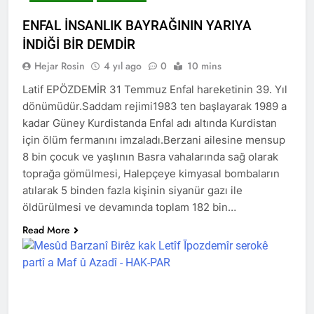
Kurdistan24 te Cemal
1 Yıl Ago
Batun’un konuğu oldu.
ENFAL İNSANLIK BAYRAĞININ YARIYA
HAK-PAR PM üyesi
Siracettin Sarı; Almanya-
İNDİĞİ BİR DEMDİR
Bottrop’da “Ortadoğu,
1 Yıl Ago
Kürtler ve Yeni Dönem
Hejar Rosin
4 yıl ago
0
10 mins
HAK-PAR pm üyesi
Stratejileri” üzerine bir
Seracettin Sarı, 06.04.2025
Latif EPÖZDEMİR 31 Temmuz Enfal hareketinin 39. Yıl
konferans verdi.
tarihin de Almanya’nın
1 Yıl Ago
dönümüdür.Saddam rejimi1983 ten başlayarak 1989 a
Bottrop kendinden sonra,
HAK-PAR Genel başkanı
kadar Güney Kurdistanda Enfal adı altında Kurdistan
Hamburg kentinde de
Meclise davet edildi.
”Ortadoğu, Kürtler ve Yeni
için ölüm fermanını imzaladı.Berzani ailesine mensup
1 Yıl Ago
Dönem Stratejileri” üzerine
8 bin çocuk ve yaşlının Basra vahalarında sağ olarak
HAK-PAR Mardin ili
konferans serisine devam
toprağa gömülmesi, Halepçeye kimyasal bombaların
Kızıltepe ilçe kongresi
etti.
yapıldı.
atılarak 5 binden fazla kişinin siyanür gazı ile
1 Yıl Ago
öldürülmesi ve devamında toplam 182 bin…
*Halkımızı kendi ulusal
talepleri etrafında
Read More
birleşmeye çağırıyoruz.*
1 Yıl Ago
HAK-PAR Parti Meclisi 12
HAK-PAR Mersin il örgütü
Nisan 2025 tarihinde Ankara
Newrozu coşkulu bir
genel merkezde toplanarak
etkinlikle kutladı
1 Yıl Ago
gündemindeki konuları
görüştü ve aşağıdaki
1 Yıl Ago