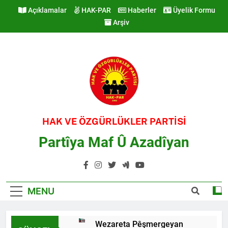
Skip
Açıklamalar
HAK-PAR
Haberler
Üyelik Formu
to
Arşiv
content
HAK VE ÖZGÜRLÜKLER PARTİSİ
Partîya Maf Û Azadîyan
MENU
Wezareta Pêşmergeyan