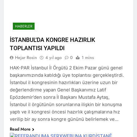
vasiyeti yerine getirildi.
2 Yıl Ago
HAK-PARê serdana
Pine Caffe kir
HABERLER
2 Yıl Ago
HAK-PAR 10. OLAĞAN
İSTANBUL’DA KONGRE HAZIRLIK
KONGRESİ SONUÇ
TOPLANTISI YAPILDI
BİLDİRİSİ: Basına ve
2 Yıl Ago
kamuoyuna
Hejar Rosin
4 yıl ago
0
1 mins
HAK-PAR 10. OLAĞAN
KONGRESİ; Demokratik ve
HAK-PAR İstanbul İl Örgütü 2 Ekim Pazar günü genel
sivil bir anayasayı birlikte
2 Yıl Ago
başkanımızında katıldığı üye toplantısı gerçekleştirdi.
yapalım. HAK-PAR taraftır
HAK-PAR GENEL BAŞKANI
ve üzerine düşeni yapmaya
İstanbul il kongresinin hazırlıkları üzerine uzun bir
DÜZGÜN KAPLAN’IN
hazırdır.
değerlendirme yapan Genel Başkanımız Latif
10.KONGRE KONUŞMASI
2 Yıl Ago
Epözdemir’den sonra İl Başkanı Mustafa Aytaş,
HAK-PAR 10 KONGRE
İstanbul il örgütünün sorunlarına ilişkin bir konuşma
KARARLARI
yaptı ve il kongresi öncesi hazırlık çalışmalarına hız
2 Yıl Ago
verilip bir ay sonra kongre gününü belirlemek ve…
2 Yıl Ago
Read More
HAK-PAR Karakoçan ilçe