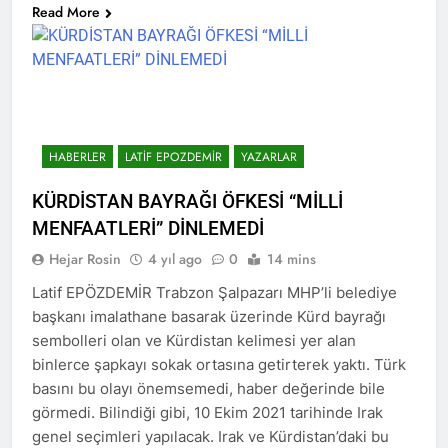
Read More
HAK-PAR’lı gençler bildiri
dağıttı. Ağrı’da HAK-PAR’lı
Alper yıldız ve Berkay Nurçin
2 Yıl Ago
öncülüğünde gençler, 19
HAK-PAR İstanbul il
Mart 2024 tarihinde, kent
örgütü, ‘Halepçe
merkezinde Parti bildirilerini
Soykırımını
2 Yıl Ago
dağıttılar.
unutmayacağız!’
HALEPÇE ŞEHİTLERİ HAK-
HABERLER
LATIF EPOZDEMIR
YAZARLAR
PAR DİYARBAKIR İL
ÖRGÜTÜNDE ANILDI
2 Yıl Ago
KÜRDİSTAN BAYRAĞI ÖFKESİ “MİLLİ
EM ŞEHÎDÊN KOMKUJIYA
MENFAATLERİ” DİNLEMEDİ
HELEBÇÊ BI RÊZDARÎ BI
BÎRTÎNIN, HALEPÇE
Hejar Rosin
4 yıl ago
0
14 mins
2 Yıl Ago
SOYKIRIMI ŞEHİTLERİNİ
Hak ve Özgürlükler Partisi
Latif EPÖZDEMİR Trabzon Şalpazarı MHP’li belediye
SAYGIYLA ANIYORUZ
Diyarbakır’ın ilçelerinde
başkanı imalathane basarak üzerinde Kürd bayrağı
seçim çalışmalarını
2 Yıl Ago
sembolleri olan ve Kürdistan kelimesi yer alan
sürdürüyor.
HAK-PAR Silvan, Bismil
binlerce şapkayı sokak ortasına getirterek yaktı. Türk
ve Çınar ilçelerinde
basını bu olayı önemsemedi, haber değerinde bile
2 Yıl Ago
görmedi. Bilindiği gibi, 10 Ekim 2021 tarihinde Irak
HAK-PAR Başkanlık Kurulu;
‘Sorumluluk bilinciyle
genel seçimleri yapılacak. Irak ve Kürdistan’daki bu