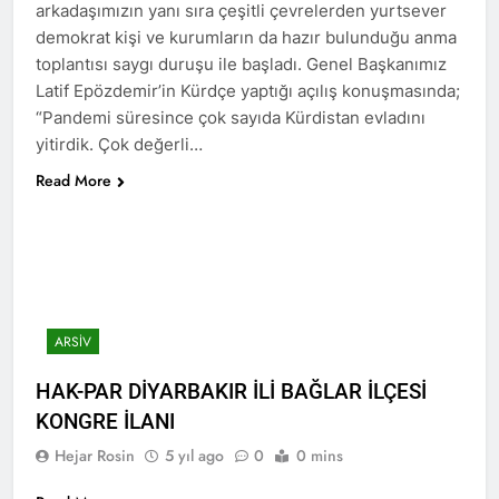
ziyaret etti.
arkadaşımızın yanı sıra çeşitli çevrelerden yurtsever
3 Yıl Ago
demokrat kişi ve kurumların da hazır bulunduğu anma
HAK-PAR İsmail Beşikçi
toplantısı saygı duruşu ile başladı. Genel Başkanımız
Vakfı’nı ziyaret etti.
Latif Epözdemir’in Kürdçe yaptığı açılış konuşmasında;
3 Yıl Ago
“Pandemi süresince çok sayıda Kürdistan evladını
BASINA VE
yitirdik. Çok değerli…
KAMUOYUNA
Read More
3 Yıl Ago
Yüksek Seçim Kurulu 31
Mart 2024 tarihinde
yapılacak olan yerel
3 Yıl Ago
seçimlere katılacak
Yeni yıl Kürt yurtsever
partilerden birinin de HAK-
hareketinin
PAR olduğunu resmen
toparlanmasına ve
3 Yıl Ago
açıkladı.
ARSIV
özgürlüğe vesile olsun.
Maraş Katliamı’nı
unutmadık,
HAK-PAR DİYARBAKIR İLİ BAĞLAR İLÇESİ
unutturmayacağız.
3 Yıl Ago
KONGRE İLANI
ROJA ALAYÊ NÎŞANA
HEBÛNÊ
Hejar Rosin
5 yıl ago
0
0 mins
3 Yıl Ago