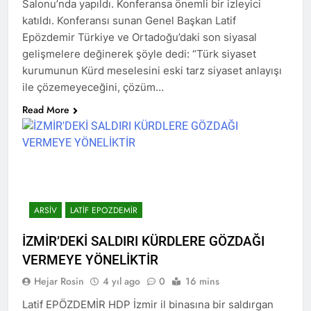
Salonu’nda yapıldı. Konferansa önemli bir izleyici
Düzgün Kaplan Batman’da;
Eren, Genel başkanlarının da
katıldı. Konferansı sunan Genel Başkan Latif
‘Biz siyaseti rant için değil,
katıldığı bir basın
2 Yıl Ago
Hak için yapıyoruz!’
Epözdemir Türkiye ve Ortadoğu’daki son siyasal
açıklamasıyla kamuoyuna
HAK-PAR dê li 81
sunuldu.
gelişmelere değinerek şöyle dedi: “Türk siyaset
parêzgehan bi namzetên
welatparêz beşdarî
kurumunun Kürd meselesini eski tarz siyaset anlayışı
2 Yıl Ago
hilbijartinên herêmî yên 31ê
ile çözemeyeceğini, çözüm…
LONDRA KONFERANSI
Adara 2024an bibe.
Düzgün Kaplan Kürt
Read More
yurtseverleri kol kola
3 Yıl Ago
girmeyi başarmalıdır.
Banga Serokê HAK-
PARê Düzgün Kaplan;
3 Yıl Ago
HAK-PAR Genel Başkanı
Düzgün Kaplan’dan çağrı;
ARSIV
LATIF EPOZDEMIR
3 Yıl Ago
Düzgün Kaplan: “Kürtler
İZMİR’DEKİ SALDIRI KÜRDLERE GÖZDAĞI
tarihlerinde hiçbir zaman
ulusal hakları için siyaset
3 Yıl Ago
VERMEYE YÖNELİKTİR
yapmamışlardır.”
Şanda Partiya Maf û
Hejar Rosin
4 yıl ago
0
16 mins
Azadiyan HAK-PARê ku ji
Serokê Giştî Düzgün Kaplan,
3 Yıl Ago
Latif EPÖZDEMİR HDP İzmir il binasına bir saldırgan