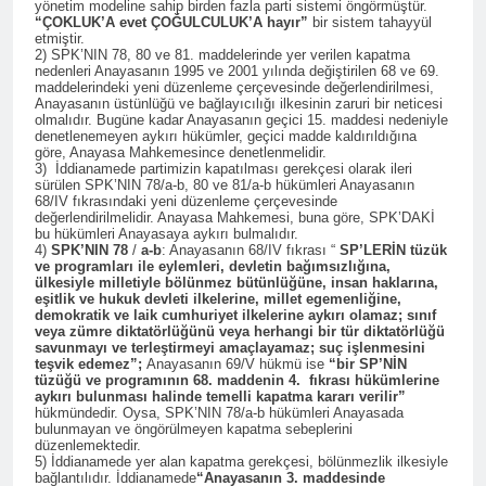
yönetim modeline sahip birden fazla parti sistemi öngörmüştür.
başkanı Zeki Sarı’nın amcası,
“ÇOKLUK’A evet ÇOĞULCULUK’A hayır”
bir sistem tahayyül
Parti Meclisi üyemiz
2 Yıl Ago
etmiştir.
Siracettin Sarı ve HAK-PAR
2) SPK’NIN 78, 80 ve 81. maddelerinde yer verilen kapatma
KÜRT-KAV’ın Dersim’de
nedenleri Anayasanın 1995 ve 2001 yılında değiştirilen 68 ve 69.
Avrupa dayanışma derneği
düzenlediği Dersim
maddelerindeki yeni düzenleme çerçevesinde değerlendirilmesi,
üyesi Dirok Sarı’nın
Tertelesi’nin yıldünümünü
Anayasanın üstünlüğü ve bağlayıcılığı ilkesinin zaruri bir neticesi
2 Yıl Ago
amcaoğlu Av.Abdulkadir Sarı
olmalıdır. Bugüne kadar Anayasanın geçici 15. maddesi nedeniyle
anma konferansına, çok
DERSİM’DE GERÇEKLEŞEN
İstanbul’da vefat etmişti.
denetlenemeyen aykırı hükümler, geçici madde kaldırıldığına
sayıda parti ve stk temsilcisi
göre, Anayasa Mahkemesince denetlenmelidir.
SOYKIRIMIN YARALARI
katıldı.
3) İddianamede partimizin kapatılması gerekçesi olarak ileri
87 YILDIR KANIYOR
2 Yıl Ago
sürülen SPK’NIN 78/a-b, 80 ve 81/a-b hükümleri Anayasanın
68/IV fıkrasındaki yeni düzenleme çerçevesinde
Hewler Valisi (Parezgahê
değerlendirilmelidir. Anayasa Mahkemesi, buna göre, SPK’DAKİ
Hewlerê) Omid Xoşnav,
bu hükümleri Anayasaya aykırı bulmalıdır.
Hewler Belediye Başkanı
4)
SPK’NIN 78
/
a-b
: Anayasanın 68/IV fıkrası “
SP’LERİN tüzük
2 Yıl Ago
(Serokê Şeredarîya
ve programları ile eylemleri, devletin bağımsızlığına,
KAHROLSUN
ülkesiyle milletiyle bölünmez bütünlüğüne, insan haklarına,
Hewlerê) Karzan Abdulhadî
SÖMÜRGECİLİK/YAŞASIN
eşitlik ve hukuk devleti ilkelerine, millet egemenliğine,
ve beraberindeki heyet, HAK-
demokratik ve laik cumhuriyet ilkelerine aykırı olamaz; sınıf
ÖZGÜRLÜK YAŞASIN 1
2 Yıl Ago
PAR Diyarbakır il başkanlığını
veya zümre diktatörlüğünü veya herhangi bir tür diktatörlüğü
MAYIS / BİJÎ 1 GÛLAN
DUYURU Hak ve
savunmayı ve terleştirmeyi amaçlayamaz; suç işlenmesini
ziyaret etti.
teşvik edemez”;
Anayasanın 69/V hükmü ise
“bir SP’NİN
Özgürlükler
tüzüğü ve programının 68. maddenin 4. fıkrası hükümlerine
Partisi(HAK-PAR)
2 Yıl Ago
aykırı bulunması halinde temelli kapatma kararı verilir”
10. Olağan Büyük
hükmündedir. Oysa, SPK’NIN 78/a-b hükümleri Anayasada
HAK-PAR Parti Meclisi; ‘Güçlü
bulunmayan ve öngörülmeyen kapatma sebeplerini
Kongresi
demokratik bir seçenek için el
düzenlemektedir.
25/05/2024
ele verelim’ HAK-PAR Parti
5) İddianamede yer alan kapatma gerekçesi, bölünmezlik ilkesiyle
2 Yıl Ago
tarihinde saat
bağlantılıdır. İddianamede
“Anayasanın 3. maddesinde
Meclisi 6 Nisan 2024