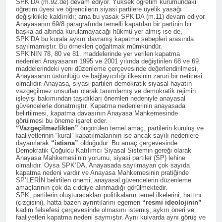
SPK’DA (m.92.de) devam ediyor. Yüksek öğretim kurumundaki
vasiyeti yerine getirildi.
öğretim üyesi ve öğrencilerin siyasi partilere üyelik yasağı
değişiklikle kaldırıldı; ama bu yasak SPK’DA (m.11) devam ediyor.
2 Yıl Ago
Anayasanın 69/8 paragrafında temelli kapatılan bir partinin bir
HAK-PARê serdana
başka ad altında kurulamayacağı hükmü yer almış ise de,
Pine Caffe kir
SPK’DA bu kurala aykırı davranış kapatma sebepleri arasında
sayılmamıştır. Bu örnekleri çoğaltmak mümkündür.
2 Yıl Ago
SPK’NIN 78, 80 ve 81. maddelerinde yer verilen kapatma
nedenleri Anayasanın 1995 ve 2001 yılında değiştirilen 68 ve 69.
HAK-PAR 10. OLAĞAN
maddelerindeki yeni düzenleme çerçevesinde değerlendirilmesi,
KONGRESİ SONUÇ
Anayasanın üstünlüğü ve bağlayıcılığı ilkesinin zaruri bir neticesi
BİLDİRİSİ: Basına ve
2 Yıl Ago
olmalıdır. Anayasa, siyasi partileri demokratik siyasal hayatın
kamuoyuna
vazgeçilmez unsurları olarak tanımlamış ve demokratik rejimin
HAK-PAR 10. OLAĞAN
işleyişi bakımından taşıdıkları önemleri nedeniyle anayasal
KONGRESİ; Demokratik ve
güvencelerle donatmıştır. Kapatma nedenlerinin anayasada
sivil bir anayasayı birlikte
belirtilmesi, kapatma davasının Anayasa Mahkemesinde
2 Yıl Ago
görülmesi bu öneme işaret eder.
yapalım. HAK-PAR taraftır
HAK-PAR GENEL BAŞKANI
“Vazgeçilmezlikten”
öngörülen temel amaç, partilerin kuruluş ve
ve üzerine düşeni yapmaya
faaliyetlerinin “kural” kapatılmalarının ise ancak sayılı nedenlere
DÜZGÜN KAPLAN’IN
hazırdır.
dayanılarak
“istisna”
olduğudur. Bu amaç çerçevesinde
10.KONGRE KONUŞMASI
2 Yıl Ago
Demokratik Çoğulcu Katılımcı Siyasal Sistemin gereği olarak
Anayasa Mahkemesi’nin yorumu, siyasi partiler (SP) lehine
HAK-PAR 10 KONGRE
olmalıdır. Oysa SPK’DA, Anayasada sayılmayan çok sayıda
KARARLARI
kapatma nedeni vardır ve Anayasa Mahkemesinin pratiğinde
SP’LERİN belirtilen önemi, anayasal güvencelerin düzenleme
2 Yıl Ago
amaçlarının çok da ciddiye alınmadığı görülmektedir.
SPK, partilerin oluşturacakları politikaların temel ilkelerini, hattını
2 Yıl Ago
(çizgisini), hatta bazen ayrıntılarını egemen
“resmi ideolojinin”
kadim felsefesi çerçevesinde olmasını istemiş, aykırı öneri ve
HAK-PAR Karakoçan ilçe
faaliyetleri kapatma nedeni saymıştır. Aynı kulvarda aynı görüş ve