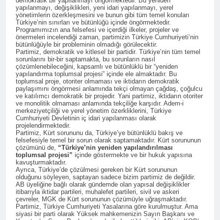
demokratik bir yapılanmayı öngörmektedir. Bu yeniden
Düzgün Kaplan Batman’da;
Eren, Genel başkanlarının da
yapılanmayı, değişiklikleri, yeni idari yapılanmayı, yerel
yönetimlerin özerkleşmesini ve bunun gibi tüm temel konuları
‘Biz siyaseti rant için değil,
katıldığı bir basın
2 Yıl Ago
Türkiye’nin sınırları ve bütünlüğü içinde öngörmektedir.
Hak için yapıyoruz!’
açıklamasıyla kamuoyuna
HAK-PAR dê li 81
Programımızın ana felsefesi ve içerdiği ilkeler, projeler ve
sunuldu.
önermeleri incelendiği zaman, partimizin Türkiye Cumhuriyeti’nin
parêzgehan bi namzetên
bütünlüğüyle bir probleminin olmadığı görülecektir.
welatparêz beşdarî
2 Yıl Ago
Partimiz, demokratik ve kitlesel bir partidir. Türkiye’nin tüm temel
hilbijartinên herêmî yên 31ê
sorunlarını bir-bir saptamakta, bu sorunların nasıl
LONDRA KONFERANSI
çözümlenebileceğini, kapsamlı ve bütünlüklü bir “yeniden
Adara 2024an bibe.
Düzgün Kaplan Kürt
yapılandırma toplumsal projesi” içinde ele almaktadır. Bu
yurtseverleri kol kola
toplumsal proje, otoriter olmaması ve iktidarın demokratik
3 Yıl Ago
paylaşımını öngörmesi anlamında tekçi olmayan çağdaş, çoğulcu
girmeyi başarmalıdır.
Banga Serokê HAK-
ve katılımcı demokratik bir projedir. Yani partimiz, iktidarın otoriter
ve monolitik olmaması anlamında tekçiliğe karşıdır. Adem-i
PARê Düzgün Kaplan;
merkeziyetçiliği ve yerel yönetim özerkliklerini, Türkiye
3 Yıl Ago
Cumhuriyeti Devletinin iç idari yapılanması olarak
projelendirmektedir.
HAK-PAR Genel Başkanı
Partimiz, Kürt sorununu da, Türkiye’ye bütünlüklü bakış ve
Düzgün Kaplan’dan çağrı;
felsefesiyle temel bir sorun olarak saptamaktadır. Kürt sorununun
çözümünü de,
“Türkiye’nin yeniden yapılandırılması
3 Yıl Ago
toplumsal projesi”
içinde göstermekte ve bir hukuk yapısına
Düzgün Kaplan: “Kürtler
kavuşturmaktadır.
tarihlerinde hiçbir zaman
Ayrıca, Türkiye’de çözülmesi gereken bir Kürt sorununun
olduğunu söyleyen, saptayan sadece bizim partimiz de değildir.
ulusal hakları için siyaset
3 Yıl Ago
AB üyeliğine bağlı olarak gündemde olan yapısal değişiklikler
yapmamışlardır.”
Şanda Partiya Maf û
itibarıyla iktidar partileri, muhalefet partileri, sivil ve askeri
çevreler, MGK de Kürt sorununun çözümüyle uğraşmaktadır.
Azadiyan HAK-PARê ku ji
Partimiz, Türkiye Cumhuriyeti Yasalarına göre kurulmuştur. Ama
Serokê Giştî Düzgün Kaplan,
3 Yıl Ago
siyasi bir parti olarak Yüksek mahkemenizin Sayın Başkanı ve