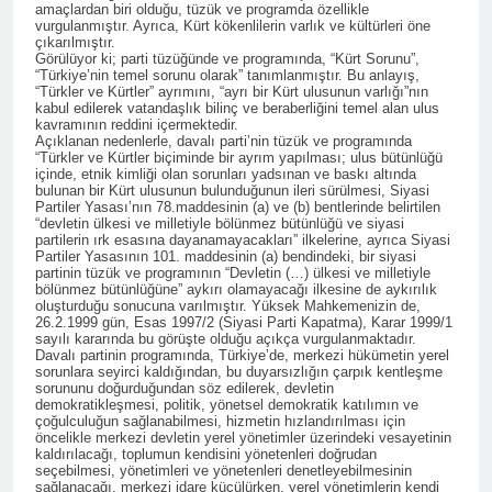
Merkez ve Genç ilçe
amaçlardan biri olduğu, tüzük ve programda özellikle
vurgulanmıştır. Ayrıca, Kürt kökenlilerin varlık ve kültürleri öne
kongrelerini
2 Yıl Ago
çıkarılmıştır.
gerçekleştirdi.
Görülüyor ki; parti tüzüğünde ve programında, “Kürt Sorunu”,
12 Eylül 1980 Askeri faşist
“Türkiye’nin temel sorunu olarak” tanımlanmıştır. Bu anlayış,
darbecilerini bir kez daha
“Türkler ve Kürtler” ayrımını, “ayrı bir Kürt ulusunun varlığı”nın
lanetliyoruz 12 Eylül 1980
2 Yıl Ago
kabul edilerek vatandaşlık bilinç ve beraberliğini temel alan ulus
yılında Türkiye’de
kavramının reddini içermektedir.
Anadilde eğitim hakkının
Açıklanan nedenlerle, davalı parti’nin tüzük ve programında
gerçekleştirilen Askeri faşist
tanınmasını savunuyor ve
“Türkler ve Kürtler biçiminde bir ayrım yapılması; ulus bütünlüğü
darbenin üzerinden 44 yıl
talep ediyoruz.
içinde, etnik kimliği olan sorunları yadsınan ve baskı altında
2 Yıl Ago
geçti.
bulunan bir Kürt ulusunun bulunduğunun ileri sürülmesi, Siyasi
6/7 Eylül 1955…Utanç
Partiler Yasası’nın 78.maddesinin (a) ve (b) bentlerinde belirtilen
“devletin ülkesi ve milletiyle bölünmez bütünlüğü ve siyasi
verici etnik temizlik
partilerin ırk esasına dayanamayacakları” ilkelerine, ayrıca Siyasi
uygulaması.
2 Yıl Ago
Partiler Yasasının 101. maddesinin (a) bendindeki, bir siyasi
partinin tüzük ve programının “Devletin (…) ülkesi ve milletiyle
Diyarbakır HAK-PAR İl
bölünmez bütünlüğüne” aykırı olamayacağı ilkesine de aykırılık
örgütü bugün 01.09.2024
oluşturduğu sonucuna varılmıştır. Yüksek Mahkemenizin de,
pazar günü Ergani ilçe
26.2.1999 gün, Esas 1997/2 (Siyasi Parti Kapatma), Karar 1999/1
2 Yıl Ago
sayılı kararında bu görüşte olduğu açıkça vurgulanmaktadır.
örgütü kongresini
Avukat Bermal
Davalı partinin programında, Türkiye’de, merkezi hükümetin yerel
gerçekleştirdi.
Yildeniz’i kutluyoruz
sorunlara seyirci kaldığından, bu duyarsızlığın çarpık kentleşme
sorununu doğurduğundan söz edilerek, devletin
2 Yıl Ago
demokratikleşmesi, politik, yönetsel demokratik katılımın ve
çoğulculuğun sağlanabilmesi, hizmetin hızlandırılması için
1 Eylül Dünya Barış
öncelikle merkezi devletin yerel yönetimler üzerindeki vesayetinin
Günü Kutlu Olsun
kaldırılacağı, toplumun kendisini yönetenleri doğrudan
2 Yıl Ago
seçebilmesi, yönetimleri ve yönetenleri denetleyebilmesinin
sağlanacağı, merkezi idare küçülürken, yerel yönetimlerin kendi