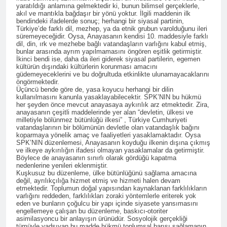
seferber olalım.’ HAK-PAR
2 Yıl Ago
yaratıldığı anlamına gelmektedir ki, bunun bilimsel gerçeklerle,
başkanlık kurulu 9 Mart 2024
akıl ve mantıkla bağdaşır bir yönü yoktur. İlgili maddenin ilk
HAK-PAR Ankara Kadın
bendindeki ifadelerde sonuç; herhangi bir siyasal partinin,
tarihinde Diyarbakır’da
komisyonu, 8 Mart Dünya
Türkiye’de farklı dil, mezhep, ya da etnik grubun varolduğunu ileri
toplanarak gündemindeki
kadınlar Günü’nü HAK-PAR
süremeyeceğidir. Oysa, Anayasanın kendisi 10. maddesiyle farklı
2 Yıl Ago
konuları görüştü ve aşağıdaki
dil, din, ırk ve mezhebe bağlı vatandaşların varlığını kabul etmiş,
Genel merkezin de
BASINA VE KAMUOYUNA
bildiriyi kamuoyu le
bunlar arasında ayrım yapılmamasını öngören eşitlik getirmiştir.
düzenledikleri Kürtçe ve
İkinci bendi ise, daha da ileri giderek siyasal partilerin, egemen
İnsanlık tarihi aynı
paylaşmayı kararlaştırdı.
Türķçe basın açıklamasıyla
kültürün dışındaki kültürlerin korunması amacını
zamanda yaşanan
2 Yıl Ago
kutladı.
güdemeyeceklerini ve bu doğrultuda etkinlikte ulunamayacaklarını
eşitsizliklere karşı verilen
öngörmektedir.
HAK-PAR İstanbul
mücadele tarihidir.
Üçüncü bende göre de, yasa koyucu herhangi bir dilin
Büyükşehir belediye başkan
kullanılmasını kanunla yasaklayabilecektir. SPK’NIN bu hükmü
adayı Mustafa Aytaş,
her şeyden önce mevcut anayasaya aykırılık arz etmektedir. Zira,
2 Yıl Ago
Nûbihar Yayınevini ve
anayasanın çeşitli maddelerinde yer alan “devletin, ülkesi ve
HAK-PAR İstanbul
milletiyle bölünmez bütünlüğü ilkesi” , Türkiye Cumhuriyeti
PWK’yi ziyaret etti.
Büyükşehir belediye
vatandaşlarının bir bölümünün devletle olan vatandaşlık bağını
koparmaya yönelik amaç ve faaliyetleri yasaklamaktadır. Oysa
başkan adayı Mustafa
2 Yıl Ago
SPK’NIN düzenlemesi, Anayasanın koyduğu ilkenin dışına çıkmış
Aytaş, KÜRT-KAV’ ziyaret
HAK-PAR Şanlıurfa
ve ilkeye aykırılığın ifadesi olmayan yasaklamalar da getirmiştir.
etti.
Böylece de anayasanın sınırlı olarak gördüğü kapatma
belediye başkan adayları
nedenlerine yenileri eklenmiştir.
propaganda çalışmalarına
2 Yıl Ago
Kuşkusuz bu düzenleme, ülke bütünlüğünü sağlama amacına
hız verdi
değil, ayrılıkçılığa hizmet etmiş ve hizmeti halen devam
Partiya Saadetê bi şandekî
etmektedir. Toplumun doğal yapısından kaynaklanan farklılıkların
li Diyarbekirê serdana
varlığını reddeden, farklılıkları zoraki yöntemlerle eriterek yok
Partiya Maf û Azadiyan
eden ve bunların çoğulcu bir yapı içinde siyasete yansımasını
2 Yıl Ago
engellemeye çalışan bu düzenleme, baskıcı-otoriter
HAK-PARê kir.
Genel başkan yardımcısı
asimilasyoncu bir anlayışın ürünüdür. Sosyolojik gerçekliği
tümüyle yadsıyan bu madde hükmü toplumsal barışı sağlamanın