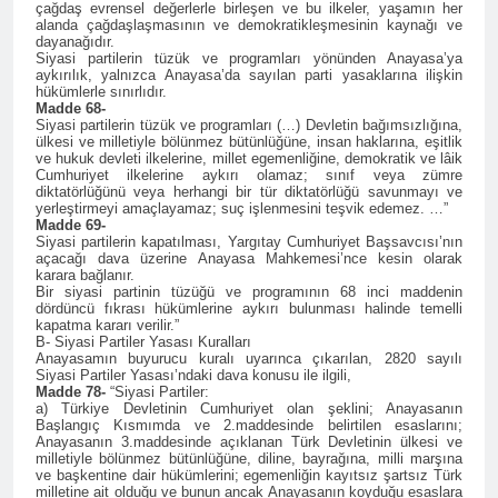
çağdaş evrensel değerlerle birleşen ve bu ilkeler, yaşamın her
2 Yıl Ago
alanda çağdaşlaşmasının ve demokratikleşmesinin kaynağı ve
HAK-PAR Genel başkanı
dayanağıdır.
Siyasi partilerin tüzük ve programları yönünden Anayasa’ya
Düzgün Kaplan Diyarbakır
aykırılık, yalnızca Anayasa’da sayılan parti yasaklarına ilişkin
Kitap Fuarını Ziyaret etti
2 Yıl Ago
hükümlerle sınırlıdır.
Madde 68-
HAK-PAR Kırklareli
Siyasi partilerin tüzük ve programları (…) Devletin bağımsızlığına,
merkez ilçe teşkilatının 2.
ülkesi ve milletiyle bölünmez bütünlüğüne, insan haklarına, eşitlik
Olağan kongresi yapıldı.
ve hukuk devleti ilkelerine, millet egemenliğine, demokratik ve lâik
2 Yıl Ago
Cumhuriyet ilkelerine aykırı olamaz; sınıf veya zümre
HAK-PAR PM üyesi Yıldız
diktatörlüğünü veya herhangi bir tür diktatörlüğü savunmayı ve
TİMUR KDP Halkla İlişkiler
yerleştirmeyi amaçlayamaz; suç işlenmesini teşvik edemez. …”
Madde 69-
Dairesi başkanı sayın Jivan
2 Yıl Ago
Siyasi partilerin kapatılması, Yargıtay Cumhuriyet Başsavcısı’nın
Rozhbayani ile görüştü.
HAK-PAR heyeti, Hewler
açacağı dava üzerine Anayasa Mahkemesi’nce kesin olarak
karara bağlanır.
de Kanal Kurd’u ziyaret
Bir siyasi partinin tüzüğü ve programının 68 inci maddenin
etti
2 Yıl Ago
dördüncü fıkrası hükümlerine aykırı bulunması halinde temelli
kapatma kararı verilir.”
HAK-PAR HEYETİ, SURİYE
B- Siyasi Partiler Yasası Kuralları
KÜRT ULUSAL MECLİSİ
Anayasamın buyurucu kuralı uyarınca çıkarılan, 2820 sayılı
ENKS BÜROSUNU ZİYARET
Siyasi Partiler Yasası’ndaki dava konusu ile ilgili,
2 Yıl Ago
Madde 78-
“Siyasi Partiler:
ETTİ.
Hak ve Özgürlükler Partisi
a) Türkiye Devletinin Cumhuriyet olan şeklini; Anayasanın
Başlangıç Kısmımda ve 2.maddesinde belirtilen esaslarını;
(HAK-PAR) Tunceli ili
Anayasanın 3.maddesinde açıklanan Türk Devletinin ülkesi ve
Pertek ilçesinin 2. Olağan
2 Yıl Ago
milletiyle bölünmez bütünlüğüne, diline, bayrağına, milli marşına
kongresi yapıldı.
ve başkentine dair hükümlerini; egemenliğin kayıtsız şartsız Türk
2 Yıl Ago
milletine ait olduğu ve bunun ancak Anayasanın koyduğu esaslara