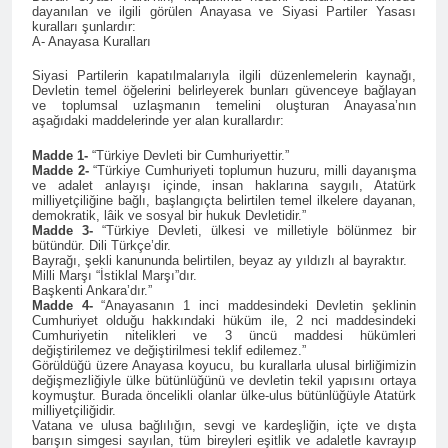
dayanılan ve ilgili görülen Anayasa ve Siyasi Partiler Yasası
Roboski Katliamını
kuralları şunlardır:
Unutmadık,
A- Anayasa Kuralları
Unutturmayacağız!
2 Yıl Ago
Siyasi Partilerin kapatılmalarıyla ilgili düzenlemelerin kaynağı,
HAK-PAR, PSK ve PWK’den
Devletin temel öğelerini belirleyerek bunları güvenceye bağlayan
ortak konferans.’ KÜRT
ve toplumsal uzlaşmanın temelini oluşturan Anayasa’nın
aşağıdaki maddelerinde yer alan kurallardır:
MESELESİ BARIŞÇIL
2 Yıl Ago
YOLLARLA VE DİYALOĞLA
HAK-PAR, PSK VE PWK
Madde 1-
“Türkiye Devleti bir Cumhuriyettir.”
ÇÖZÜLMELİDİR
Madde 2-
“Türkiye Cumhuriyeti toplumun huzuru, milli dayanışma
DİYARBAKİR-DEMİROTEL’de
ve adalet anlayışı içinde, insan haklarına saygılı, Atatürk
gerçekleştirdikleri
2 Yıl Ago
milliyetçiliğine bağlı, başlangıçta belirtilen temel ilkelere dayanan,
konferansın ardından, 23
demokratik, lâik ve sosyal bir hukuk Devletidir.”
HAK-PAR, PSK ve PWK’den
Aralık 2024 tarihinde saat
Madde 3-
“Türkiye Devleti, ülkesi ve milletiyle bölünmez bir
ortak konferans.’ KÜRT
bütündür. Dili Türkçe’dir.
11.00de Gazeteciler
MESELESİ BARIŞÇIL
Bayrağı, şekli kanununda belirtilen, beyaz ay yıldızlı al bayraktır.
2 Yıl Ago
Cemiyetinde ortaklaştıkları bir
YOLLARLA VE DİYALOĞLA
Milli Marşı “İstiklal Marşı”dır.
BARIŞ ANCAK KÜRT
metni kamuoyuna sundular.
Başkenti Ankara’dır.”
ÇÖZÜLMELİDİR
HALKININ HAKLARI
PSK genel başkanı Bayram
Madde 4-
“Anayasanın 1 inci maddesindeki Devletin şeklinin
Cumhuriyet olduğu hakkındaki hüküm ile, 2 nci maddesindeki
TANINARAK
Bozyel’in açılış konuşmasının
2 Yıl Ago
Cumhuriyetin nitelikleri ve 3 üncü maddesi hükümleri
SAĞLANABİLİR
ardından bildirinin Kürtçesini
10 Aralık ‘Dünya İnsan
değiştirilemez ve değiştirilmesi teklif edilemez.”
PWD genel başkanı Mustafa
Görüldüğü üzere Anayasa koyucu, bu kurallarla ulusal birliğimizin
Hakları Günü’ kutlu
Özçelik Türkçesini ise HAK-
değişmezliğiyle ülke bütünlüğünü ve devletin tekil yapısını ortaya
olsun.
2 Yıl Ago
koymuştur. Burada öncelikli olanlar ülke-ulus bütünlüğüyle Atatürk
PAR Genel başkan yardımcısı
milliyetçiliğidir.
Esad Rejimi de döktüğü
Mehmet Şah Eren okudu.
Vatana ve ulusa bağlılığın, sevgi ve kardeşliğin, içte ve dışta
kanda boğuldu
barışın simgesi sayılan, tüm bireyleri eşitlik ve adaletle kavrayıp