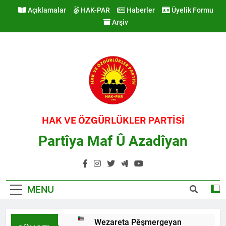
Skip
Açıklamalar
HAK-PAR
Haberler
Üyelik Formu
to
Arşiv
content
HAK VE ÖZGÜRLÜKLER PARTİSİ
Partîya Maf Û Azadîyan
MENU
Wezareta Pêşmergeyan