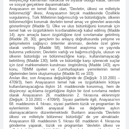
Milliyetçiliği kavramları hukuksal ve siyasal olduğu kadar, tarihsel
ve sosyal gerçeklere dayanmaktadır.
2 Yıl Ago
Anayasanın en temel ilkesi olan, “Devletin, ülkesi ve milletiyle
HAK-PAR Karataş ilçe
bölünmezliği” ilkesi, Anayasamın birçok maddesinde Özellikle
vurgulanmış, Türk Milletimin bağımsızlığı ve bütünlüğüyle, ülkenin
kongresi yapıldı
bölünmezliğini korumak devletin temel amaç ve görevleri arasında
2 Yıl Ago
gösterilmiştir (Madde 5). Ülke ve ulus bütünlüğünü korumak için
temel hak ve özgürlüklerin kısıtlanabileceği kabul edilmiş (Madde
HAK-PAR Genel Başkanı
14); aynı amaçla basın özgürlüğüne özel sınırlamalar getirilmiş
Düzgün Kaplan,
(Madde 28, 30); gençlerin bu anlayış doğrultusunda yetişme ve
Mardin/Kızıltepe ilçesinde
gelişmelerini sağlayıcı önlemler alınması, devlete özel görev
2 Yıl Ago
bir dizi görüşmeler
olarak verilmiş (Madde 58); bilimsel araştırma ve yayında
HAK-PAR Genel Başkanı
bulunma yetkisinin; Devletin varlığı ve bağımsızlığıyla, ulusun ve
gerçekleştirdi.
Düzgün Kaplan, DOZ
ülkenin bütünlüğü ve bölünmezliğine karşı, kullanılamayacağı
belirtilmiş (Madde 130); birlik ve bütünlüğe karşı işlenecek suçlar
Yayınevini Ziyaret Etti.
2 Yıl Ago
için özel mahkemelerin kurulması öngörülmüş (Madde 143); aynı
konu, TBMM üyeleri ve Cumhurbaşkanı yeminlerinin temel
2 Yıl Ago
öğelerinden birini oluşturmuştur (Madde 81 ve 103).
Anılan ilke, son Anayasa değişikliğinde de (Değişik: 3.10.2001 –
4709/3), hem Anayasanın temel hak ve özgürlüklerin kötüye
DÜNYA KIZ ÇOCUKLARI
kullanılamayacağına ilişkin 14. maddesinde korunmuş, hem de
GÜNÜ KUTLU OLSUN
düşünceyi açıklama özgürlüğüne ilişkin bir özel sınırlama nedeni
olarak Anayasanın 26. maddesinin 2. fıkrasına eklenmiştir
2 Yıl Ago
(Değişik: 3.10.2001 – 4709/9). Siyasi partilerle ilgili, Anayasa’nın
HAK-PAR Heyeti Van ve
68. maddesinin 4. fıkrası, siyasi partilerin tüzük ve programları ile
Tatvan’ı ziyaret etti.
eylemlerinin belirli anayasal ilke ve değerlere aykırı
olamayacaklarını düzenlemektedir. Bunların arasında “Devletin
2 Yıl Ago
ülkesi ve milletiyle bölünmez bütünlüğü” de yer almaktadır.
Anayasanın 69. maddesinin 5. fıkrası 68. maddenin 4. fıkrasına
Gar Katliamının
gönderme yaparak, tüzük ve programları “devletin ülkesi ve
üzerinden 9 yıl geçti