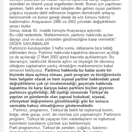
Cafer Sterk Fransa’da ‘HAK-
önündeki en önemli yasal engellerden biridir. Bunun için yapılması
PAR ve Mart 2024 yerel
2 Yıl Ago
gereken, farklı etnik ve dinsel talepleri dile getiren siyasi partilerin
seçimleri’ konulu toplantıya
çoğulcu siyasete dahil edilmesini öngören demokratik anlayışı
HAK-PAR’ın 2024 Yerel
katıldı.
benimsemek ve bunun gereği olarak da söz konusu hükmü
Seçim Bildirgesi:
kaldırmaktır. Anayasanın 1995 ve 2001 yılındaki değişikliklerin
amacı budur.
2 Yıl Ago
Sonuç olarak 81. madde tümüyle Anayasaya aykırıdır.
HAK-PAR Kızıltepe ilçe
Bu ciddi nedenlerle, Mahkemenizin, partimiz hakkında açılan
teşkilatının açılışı yapıldı
davayı usul ve esas yönünden görülmezliğine karar vermelidir.”
DİĞER SAVUNMALAR
2 Yıl Ago
Partimizin kuruluşundan 3 hafta sonra, iddianame bize tebliğ
Gelê me yê hêja; Weke HAK-
edilmeden önce, Partimiz hakkında kapatılma davasının açıldığı
ya da açılacağı (7 Mart 2002 günü) basında açıklanmıştır. Bu
PAR em soz didin ku bi
davranışın, tarafsızlık ilkesine aykırı ve önyargılı bir davranış
feraseta ‘Şaredariya
2 Yıl Ago
olduğunu saptamanın yanlış olmadığını mahkemenizin kabul
welatparêz’ di qada
etmesini bekliyoruz.
Partimiz hakkında bu kadar acele bir
HAK-PAR Genel başkanı
biçimde dava açılmış olması, parti program ve tüzüğümüzün
rêveberiyên herêmî de
Düzgün Kaplan, Dersim’de
hem belgeler olarak ve hem siyasal partiler hakkındaki yasal
xebateke mînak bidin
işçi Zülfü Çelikdemir’in
değişikliklerin çok iyi incelenmediği; geçmişte hakkında
2 Yıl Ago
meşandin.
kapatılma ile karşı karşıya kalan partilere biçilen giysinin
cenaze törenine katıldı.
HAK-PAR Diyarbakır
partimize giydirildiği; AB üyeliği süresinde Türkiye’de
yapılan ve gündemde olan yapısal hukuksal, siyasal,
Büyükşehir Belediye Başkan
zihniyetsel değişimlerin gözetilmediği gibi bir sonuca
Adayı; MEHMET ŞAH EREN
2 Yıl Ago
varmakta haksız olmadığımızı göstermektedir.
HAK-PAR, KDP-KÛRD ve
…Partimiz, programını, Türkiye’de belirli bir toplumsal kesim,
Talan mantığıyla
AZADÎ HAREKETİ tarafından
bölge, etnik gurup, sınıf, din mezhep için yapmamıştır. Partimizin
yürütülen madenciliği
programı, Türkiye’de yaşayan tüm vatandaşların ve toplumsal
Diyarbakır Büyükşehir
kınıyoruz
kesimlerin sorunlarını çözmek için belirlenmiştir.
2 Yıl Ago
Belediye Başkan adayı olarak
Parti programımız, Türkiye’de yeniden, çoğulcu, katılımcı
HAK-PAR Genel başkanı
tespit edilen Mehmet Şah