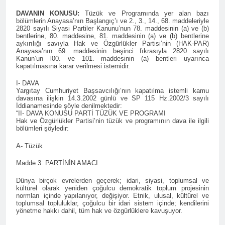
asla vaz geçmedi
MECLÎSA PARTİYA HAK-
DAVANIN KONUSU:
Tüzük ve Programında yer alan bazı
PARê: Têkçûna heyî têkçûna
bölümlerin Anayasa’nın Başlangıç’ı ve 2., 3., 14., 68. maddeleriyle
rê û polîtîkayên xelet in. Divê
2820 sayılı Siyasi Partiler Kanunu’nun 78. maddesinin (a) ve (b)
1 Yıl Ago
bentlerine, 80. maddesine, 81. maddesinin (a) ve (b) bentlerine
Kurd li dora polîtîkayên
YENİLEN YANLIŞ YOL VE
aykırılığı savıyla Hak ve Özgürlükler Partisi’nin (HAK-PAR)
neteweyî yên rast bibin yek.
Anayasa’nın 69. maddesinin beşinci fıkrasıyla 2820 sayılı
YÖNTEMLERDİR. KÜRTLER
Kanun’un l00. ve 101. maddesinin (a) bentleri uyarınca
DOĞRU, ULUSAL
1 Yıl Ago
kapatılmasına karar verilmesi istemidir.
POLİTİKALAR ETRAFINDA
HAK-PAR Genel Başkanı
KENETLENMELİ
I- DAVA
Düzgün Kaplan’ın Kurdistan
Yargıtay Cumhuriyet Başsavcılığı’nın kapatılma istemli kamu
partileri Hak ve Özgürlükler
1 Yıl Ago
davasına ilişkin 14.3.2002 günlü ve SP 115 Hz.2002/3 sayılı
Partisi (HAK-PAR), Kürdistan
İddianamesinde şöyle denilmektedir:
HAK-PAR MERKEZİ KADIN
“II- DAVA KONUSU PARTİ TÜZÜK VE PROGRAMI
Demokrat Partisi – Türkiye
KOMİSYONU HEWLER’DE
Hak ve Özgürlükler Partisi’nin tüzük ve programının dava ile ilgili
(KDP-T), Kürdistan Sosyalist
ENKS Yİ ZİYARET ETTİ
bölümleri şöyledir:
1 Yıl Ago
Partisi (PSK) ve Kürdistan
HAK-PAR KADIN HEYETİ
Yurtseverler Partisi
A- Tüzük
HEWLER’DE HİZBÊN
(PWK)’nin ortaklaşa Van da
ZEHMETKEŞÊN
düzenledikleri çalıştayda
Madde 3: PARTİNİN AMACI
1 Yıl Ago
KURDİSTANÊ KADIN
yaptığı konuşma:
HAK-PAR KADIN HEYETİ
MECLİSİ ÜYELERİ İLE
Dünya birçok evrelerden geçerek; idari, siyasi, toplumsal ve
ALAKAD’I ZİYARET ETTİ.
kültürel olarak yeniden çoğulcu demokratik toplum projesinin
GÖRÜŞTÜ
normları içinde yapılanıyor, değişiyor. Etnik, ulusal, kültürel ve
1 Yıl Ago
toplumsal topluluklar, çoğulcu bir idari sistem içinde; kendilerini
HAK-PAR kadın komisyonu
yönetme hakkı dahil, tüm hak ve özgürlüklere kavuşuyor.
üyesi Berin Eren