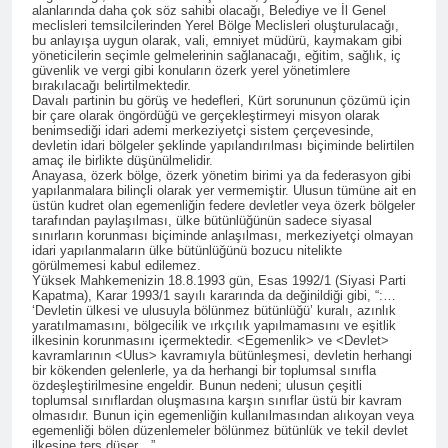
HAK-PAR ve AZADÎ
alanlarında daha çok söz sahibi olacağı, Belediye ve İl Genel
HAREKETİ başkanları, 24
meclisleri temsilcilerinden Yerel Bölge Meclisleri oluşturulacağı,
Ağustos 2024 tarihinde
bu anlayışa uygun olarak, vali, emniyet müdürü, kaymakam gibi
2 Yıl Ago
yöneticilerin seçimle gelmelerinin sağlanacağı, eğitim, sağlık, iç
Diyarbakır gazeteciler
HAK-PAR başkanlık
güvenlik ve vergi gibi konuların özerk yerel yönetimlere
cemiyetinde yaptıkları basın
bırakılacağı belirtilmektedir.
kurulu Diyarbakır’da
toplantısıyla HAK-PAR da
Davalı partinin bu görüş ve hedefleri, Kürt sorununun çözümü için
toplandı.
2 Yıl Ago
bir çare olarak öngördüğü ve gerçekleştirmeyi misyon olarak
birleştikleri ilan ettiler.
benimsediği idari ademi merkeziyetçi sistem çerçevesinde,
Diyarbakır (Rûdaw) – Hak ve
devletin idari bölgeler şeklinde yapılandırılması biçiminde belirtilen
Özgürlükler Partisi (HAK-
amaç ile birlikte düşünülmelidir.
PAR) ile Azadi Hareketi
Anayasa, özerk bölge, özerk yönetim birimi ya da federasyon gibi
2 Yıl Ago
yapılanmalara bilinçli olarak yer vermemiştir. Ulusun tümüne ait en
birleşme kararı aldı. HAK-
HAK-PAR Genel Başkan
üstün kudret olan egemenliğin federe devletler veya özerk bölgeler
PAR Genel Başkanı Düzgün
Yardımcısı Dış ilişkilerden
tarafından paylaşılması, ülke bütünlüğünün sadece siyasal
Kaplan ile Azadi Hareketi
sınırların korunması biçiminde anlaşılması, merkeziyetçi olmayan
sorumlu Cafer Sterk,
2 Yıl Ago
Başkanı Metin Pirani,
idari yapılanmaların ülke bütünlüğünü bozucu nitelikte
Almanya’nın Berlin kentin
görülmemesi kabul edilemez.
Em 78 emin salvegera
Diyarbakır’da yaptıkları ortak
de bir dizi görüşmelerde
Yüksek Mahkemenizin 18.8.1993 gün, Esas 1992/1 (Siyasi Parti
damezrandina Partî
basın açıklamasında
bulundu.
Kapatma), Karar 1993/1 sayılı kararında da değinildiği gibi, “:…
Demokratî Kurdistan (PDK)
birleşme kararı aldıklarını
2 Yıl Ago
‘Devletin ülkesi ve ulusuyla bölünmez bütünlüğü’ kuralı, azınlık
pîroz dikin.
duyurdu.
yaratılmamasını, bölgecilik ve ırkçılık yapılmamasını ve eşitlik
Muzaffer Şener’in
ilkesinin korunmasını içermektedir. <Egemenlik> ve <Devlet>
gözaltına alınmasını
kavramlarının <Ulus> kavramıyla bütünleşmesi, devletin herhangi
kınıyoruz.
bir kökenden gelenlerle, ya da herhangi bir toplumsal sınıfla
2 Yıl Ago
özdeşleştirilmesine engeldir. Bunun nedeni; ulusun çeşitli
Yavuz Koçoğlu’nu
toplumsal sınıflardan oluşmasına karşın sınıflar üstü bir kavram
olmasıdır. Bunun için egemenliğin kullanılmasından alıkoyan veya
aramızdan ayrılışının 24.
egemenliği bölen düzenlemeler bölünmez bütünlük ve tekil devlet
yıl dönümünde saygıyla
2 Yıl Ago
ilkesine ters düşer…”