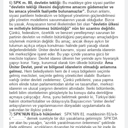
6)
SPK m. 80, devletin tekliği:
Bu maddeye göre siyasi partiler
HAK-PAR’lı gençler bildiri
“devletin tekliği ilkesini değiştirme amacını güdemezler ve
dağıttı. Ağrı’da HAK-PAR’lı
bu amaca yönelik faaliyette bulunamazlar”.
Bunun anlamı,
siyasi partilerin federalizm ve bölgesel yönetimin güçlendirilmesi
Alper yıldız ve Berkay Nurçin
2 Yıl Ago
gibi yönetim modellerini savunmalarının yasak olduğudur. Bizce
öncülüğünde gençler, 19
HAK-PAR İstanbul il
bu yasak, Anayasanın temel ilkelerinden biri olan
“devletin ülkesi
Mart 2024 tarihinde, kent
ve milletiyle bölünmez bütünlüğü” nün bir uzantısı değildir.
örgütü, ‘Halepçe
merkezinde Parti bildirilerini
Çünkü, federalizm, özerklik ve benzeri yerelleşmeyi savunan bir
Soykırımını
2 Yıl Ago
partinin devletin ve milletin bütünlüğünü parçalamayı amaçladığını
dağıttılar.
unutmayacağız!’
söylemek mümkün değildir. Bu amaç; ancak ilkeye aykırı bir
HALEPÇE ŞEHİTLERİ HAK-
tutumun açıkça ortaya konulması halinde parti yasağı olarak
PAR DİYARBAKIR İL
değerlendirilebilir. Üniter devlet kavramı, siyasi anlamda idarenin
ÖRGÜTÜNDE ANILDI
tek merkezliğine işaret eder. Bu yapı içinde yasama gücü bir
2 Yıl Ago
mecliste toplanır. Devlet idaresi ülkenin her yerinde aynı hiyerarşik
EM ŞEHÎDÊN KOMKUJIYA
yapıyı korur. Yargı, kurumsal olarak tüm ülkede bütündür.
Ama
Üniter Devlet, yerel ve bölgesel idarelerin olmadığı anlamına
HELEBÇÊ BI RÊZDARÎ BI
gelmez.
Hem belediyelerin hem de il veya bölgelerin seçimle
BÎRTÎNIN, HALEPÇE
2 Yıl Ago
gelmiş meclisleri, seçimle gelmiş yöneticileri olabilir. Bunların
SOYKIRIMI ŞEHİTLERİNİ
varlığı üniter devleti zedelemez. Çünkü yetkilerini, yasa yapma
Hak ve Özgürlükler Partisi
SAYGIYLA ANIYORUZ
erkini elinde tutan parlamentodan alırlar ve tasarrufları, merkezi
Diyarbakır’ın ilçelerinde
idarenin ve ulusal yargının denetimi altındadır. İleriki bölümlerde,
seçim çalışmalarını
belirli bilim otoritelerinin görüşleriyle bu konuyu daha derinliğine
2 Yıl Ago
sürdürüyor.
açmaya çalışcağız. Ama, şunu belirtmek gerekir ki, Türkiye’deki
HAK-PAR Silvan, Bismil
hakim otoriter/totaliter ve dolayısıyla Başsavcının “üniter devlet”
ve Çınar ilçelerinde
anlayışlarının ve yapılanmasının dünyadaki uygulamalarla da
yakından bir ilişkisi yoktur.
2 Yıl Ago
7)
SPK’NUN 81/a-b hükümleri
: SPK’NIN 81. maddesinin 81/a-b-
HAK-PAR Başkanlık Kurulu;
c “………” demek suretiyle bir dizi yasaklama getirmiştir. SPK’DA
yer alan bu yasağın, “azınlık yaratılmasının önlenmesi” şeklinde
‘Sorumluluk bilinciyle
ifade edilmesi, azınlıkların dışarıdan bir müdahale ve bir irade ile