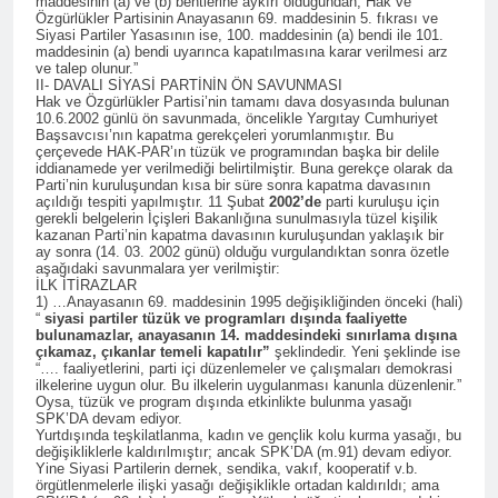
Kurdistana Îranê kir.
maddesinin (a) ve (b) bentlerine aykırı olduğundan, Hak ve
Qasimlo di salvegera 35.
Özgürlükler Partisinin Anayasanın 69. maddesinin 5. fıkrası ve
2 Yıl Ago
Siyasi Partiler Yasasının ise, 100. maddesinin (a) bendi ile 101.
wefata wî de bi rêzdarî bi
Kürt halkının meşru haklarını
maddesinin (a) bendi uyarınca kapatılmasına karar verilmesi arz
bîr tînin.
ve talep olunur.”
teslim etmek yerine, kanla
II- DAVALI SİYASİ PARTİNİN ÖN SAVUNMASI
bastırmayı seçen Kemalist
2 Yıl Ago
Hak ve Özgürlükler Partisi’nin tamamı dava dosyasında bulunan
rejim, 13.07.1930 tarihinde
10.6.2002 günlü ön savunmada, öncelikle Yargıtay Cumhuriyet
Platforma Ciwanên
gerçekleştirdiği “en kanlı”
Başsavcısı’nın kapatma gerekçeleri yorumlanmıştır. Bu
Serbixwe üyeleri derhal
çerçevede HAK-PAR’ın tüzük ve programından başka bir delile
katliamlarından biri olan
serbest bırakılmalıdır.
iddianamede yer verilmediği belirtilmiştir. Buna gerekçe olarak da
2 Yıl Ago
Zilan Deresi Katliamı
Parti’nin kuruluşundan kısa bir süre sonra kapatma davasının
Alişer ve Zarife Xanım,
üzerinden 94 yıl geçti.
açıldığı tespiti yapılmıştır. 11 Şubat
2002’de
parti kuruluşu için
Özgürlük Mücadelemizde
gerekli belgelerin İçişleri Bakanlığına sunulmasıyla tüzel kişilik
kazanan Parti’nin kapatma davasının kuruluşundan yaklaşık bir
Hep Yaşayacak
2 Yıl Ago
ay sonra (14. 03. 2002 günü) olduğu vurgulandıktan sonra özetle
aşağıdaki savunmalara yer verilmiştir:
EMEKÇİ VE EMEKLİNİN
İLK İTİRAZLAR
YANINDAYIZ
1) …Anayasanın 69. maddesinin 1995 değişikliğinden önceki (hali)
2 Yıl Ago
“
siyasi partiler tüzük ve programları dışında faaliyette
bulunamazlar, anayasanın 14. maddesindeki sınırlama dışına
Sivas Katliamının 31. yıl
çıkamaz, çıkanlar temeli kapatılır”
şeklindedir. Yeni şeklinde ise
dönümünde yaşamını
“…. faaliyetlerini, parti içi düzenlemeler ve çalışmaları demokrasi
yitirenleri saygıyla
ilkelerine uygun olur. Bu ilkelerin uygulanması kanunla düzenlenir.”
2 Yıl Ago
Oysa, tüzük ve program dışında etkinlikte bulunma yasağı
anıyoruz.
HAK-PAR BAŞKANLIK
SPK’DA devam ediyor.
Yurtdışında teşkilatlanma, kadın ve gençlik kolu kurma yasağı, bu
KURULU TOPLANDI
değişikliklerle kaldırılmıştır; ancak SPK’DA (m.91) devam ediyor.
2 Yıl Ago
Yine Siyasi Partilerin dernek, sendika, vakıf, kooperatif v.b.
örgütlenmelerle ilişki yasağı değişiklikle ortadan kaldırıldı; ama
Süleyman ATAY’ın