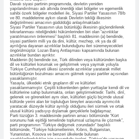
anıyoruz
Davalı siyasi partinin programında, devletin yeniden
HAK-PAR Genel başkanı
yapılandırılması adı altında önerdiği idari bölgeler ve egemenlik
Düzgün KAPLAN;
sahibi özerk bölgeler modelleri ile, Siyasi Partiler Yasasının 78/b
ve 80. maddelerine aykırı olarak Devletin tekliği ilkesinin
2 Yıl Ago
değiştirilmesi amacının güdüldüğü anlaşılmaktadır.
HAK-PAR Genel Başkanı
Siyasi Partiler Yasasının ulus bütünlüğü ilkesinin güçlendirilerek
Düzgün Kaplan, 6 Ağustos
tekrarlanması niteliğindeki hükümlerinden biri olan “azınlıklar
yaratılmasının önlenmesi” başlıklı 81. maddesinin (a) bendinde,
2024, TRend.MEDYA’ya canlı
2 Yıl Ago
siyasi partilerin milli ya da dini, kültür, mezhep, ırk ya da dil
yayın konuğu oldu.
ayrılığına dayanan azınlıklar bulunduğunu ileri süremeyecekleri
Profesör Dr. Cenap
öngörülmüştür. Lozan Barış Antlaşması kapsamında bulunan
Ekinci’yle dayanışmamızı
azınlıklar bundan ayrıktır.
ifade ediyoruz.
2 Yıl Ago
Maddenin (b) bendinde ise, Türk dilinden veya kültüründen başka
dil ve kültürleri korumak ve geliştirmek veya yaymak yoluyla
HAK-PAR’a Dersim’den
Türkiye Cumhuriyeti ülkesi üzerinde azınlıklar yaratarak millet
katılım.
bütünlüğünün bozulması amacını gütmek siyasi partiler açısından
yasaklanmıştır.
2 Yıl Ago
Yasayla, ülkedeki etnik grupların dil ve kültürleri
Serokê HAK-PAR’e Düzgün
yasaklanmamıştır. Çeşitli kökenlerden gelen yurttaşlar kendi dil ve
kültürlerine sahip bulunmakta, onları geliştirmektedir. Tarihi, dinî,
Kaplan, serokê Hereketa
gelenek ve görenekleri aynı olan, kültürleri güçlü biçimde ulusal
Azadî Metin Piranî, Endamê
2 Yıl Ago
kültürde yerini alan bir topluluğun bireyleri arasında ayrımcılık
meclisa HAK-PAR û endamê
yaratacak düzeyde kültür ayrılığı olduğunu ileri sürmek ve ortak
Hak ve Özgürlükler Partisi
HAK-PAR ê beşdarî tazîya
ulusal kültürü yadsıyıp dışlamak gerçeklerle bağdaşmaz.
HAK-PAR Başkanlık Kurulu
Parti tüzüğün 3. maddesinde partinin amacı bölümünde “Kürt
welatparêzê bi rûmet Mele
Dersim’de toplandı.
sorununu hak eşitliği temelinde toplumsal uzlaşma ile çözmek”,
2 Yıl Ago
Arif Sümerkant bun.
parti programının “Türkiye değişmek zorundadır” başlıklı
Ezdilere yönelik soykırımı
bölümünde, “Türkiye hükümetlerinin, Kıbrıs, Bulgaristan,
şiddetli şekilde
Yunanistan, Kosova ve benzeri ülkelerde bulunan
azınlıklar/topluluklar için savunduğu tezleri, Türkiye’de yaşayan