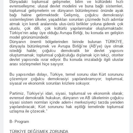
Kurdistan24 te Cemal
Dünyadaki toplumsal gelişmeler, bilim ve kültürdeki hızlı
1 Yıl Ago
evrenselleşme; ulusal devlet modelini ve buna bağlı sistemleri,
Batun’un konuğu oldu.
HAK-PAR PM üyesi
toplumsal gelişmelerin ve dünyanın bütünleşmesi önünde ayak
bağı haline getirmektedir. Gelişmiş, çoğulcu demokrasiyi
Siracettin Sarı; Almanya-
sistemleştiren ülkeler, yaşadıkları sorunları çözmede hızlı adımlar
Bottrop’da “Ortadoğu,
1 Yıl Ago
atmak için kendi aralarında ulus-üstü birlikler yoluna giderek çok
Kürtler ve Yeni Dönem
uluslu, çok dilli, çok kültürlü yapılanmalar oluşturmaktadır.
HAK-PAR pm üyesi
Stratejileri” üzerine bir
Türkiye’nin aday üye olduğu Avrupa Birliği, bu konuda en gelişkin
Seracettin Sarı, 06.04.2025
model görünümündedir.
konferans verdi.
tarihin de Almanya’nın
Dünyanın önemli bölgelerinden birinde bulunan TÜRKİYE,
1 Yıl Ago
Bottrop kendinden sonra,
dünyayla bütünleşmek ve Avrupa Birliği’ne (AB’ye) üye olmak
HAK-PAR Genel başkanı
istediği halde; çoğulcu demokratik bir devlet yapısını
Hamburg kentinde de
Meclise davet edildi.
oluşturmamak; toplumsal çoğulculuğu dışlamak için tekçi, otoriter
”Ortadoğu, Kürtler ve Yeni
devlet yapısında ısrar ediyor. Bu konuda imzaladığı ilgili uluslar
1 Yıl Ago
Dönem Stratejileri” üzerine
arası sözleşmeleri hiçe sayıyor.
HAK-PAR Mardin ili
konferans serisine devam
Kızıltepe ilçe kongresi
etti.
Bu yapısından dolayı, Türkiye, temel sorunu olan Kürt sorununu
çözemiyor çoğulcu demokrasiyi yapılandıramıyor; toplumsal,
yapıldı.
1 Yıl Ago
siyasal ve ekonomik sorunları krizlere sokuyor.
*Halkımızı kendi ulusal
Partimiz, Türkiye’yi idari, siyasi, toplumsal ve ekonomik olarak;
talepleri etrafında
evrensel demokratik hukukun, dünyanın ve AB ülkelerinin çoğulcu
birleşmeye çağırıyoruz.*
1 Yıl Ago
siyasi sistem normları içinde adem-i merkeziyetçi tarzda yeniden
HAK-PAR Parti Meclisi 12
yapılandıracak; Kürt sorununu hak eşitliği temelinde toplumsal
HAK-PAR Mersin il örgütü
Nisan 2025 tarihinde Ankara
uzlaşma ile çözecek.”
Newrozu coşkulu bir
genel merkezde toplanarak
etkinlikle kutladı
1 Yıl Ago
B- Program
gündemindeki konuları
görüştü ve aşağıdaki
1 Yıl Ago
TÜRKİYE DEĞİŞMEK ZORUNDA