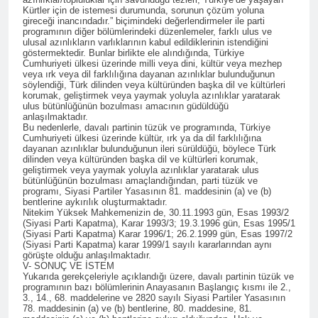
lanetliyoruz
2 Yıl Ago
Kürtler için de istemesi durumunda, sorunun çözüm yoluna
gireceği inancındadır.” biçimindeki değerlendirmeler ile parti
Barzan Enfali’nin 41. yıl
programının diğer bölümlerindeki düzenlemeler, farklı ulus ve
dönümünde Enfal
ulusal azınlıkların varlıklarının kabul edildiklerinin istendiğini
Şehitlerini saygıyla
2 Yıl Ago
göstermektedir. Bunlar birlikte ele alındığında, Türkiye
anıyoruz.
Cumhuriyeti ülkesi üzerinde milli veya dini, kültür veya mezhep
Devlet, Kürdün
veya ırk veya dil farklılığına dayanan azınlıklar bulunduğunun
düğünlerinden elini
söylendiği, Türk dilinden veya kültüründen başka dil ve kültürleri
çekmeli
korumak, geliştirmek veya yaymak yoluyla azınlıklar yaratarak
2 Yıl Ago
ulus bütünlüğünün bozulması amacının güdüldüğü
HAK-PAR Munzur Kültür
anlaşılmaktadır.
Bu nedenlerle, davalı partinin tüzük ve programında, Türkiye
ve Doğa Festivali’nde
Cumhuriyeti ülkesi üzerinde kültür, ırk ya da dil farklılığına
2 Yıl Ago
dayanan azınlıklar bulunduğunun ileri sürüldüğü, böylece Türk
dilinden veya kültüründen başka dil ve kültürleri korumak,
HAK-PAR heyeti Ali
geliştirmek veya yaymak yoluyla azınlıklar yaratarak ulus
Avni ile görüştü
bütünlüğünün bozulması amaçlandığından, parti tüzük ve
programı, Siyasi Partiler Yasasının 81. maddesinin (a) ve (b)
2 Yıl Ago
bentlerine aykırılık oluşturmaktadır.
Şanda HAK-PARê ku ji Cîgirê
Nitekim Yüksek Mahkemenizin de, 30.11.1993 gün, Esas 1993/2
Serokê Partiya Maf û
(Siyasi Parti Kapatma), Karar 1993/3; 19.3.1996 gün, Esas 1995/1
(Siyasi Parti Kapatma) Karar 1996/1; 26.2.1999 gün, Esas 1997/2
Azadiyan Cihan Baykara û
2 Yıl Ago
(Siyasi Parti Kapatma) karar 1999/1 sayılı kararlarından aynı
nûnerê Herêma Federal a
görüşte olduğu anlaşılmaktadır.
Fransa HAK-PAR Komitesi
Kurdistanê Mehmet Şirin
V- SONUÇ VE İSTEM
Qasımlo’nun anma
Timur pêk dihat, serdana
Yukarıda gerekçeleriyle açıklandığı üzere, davalı partinin tüzük ve
törenine katıldı
2 Yıl Ago
programının bazı bölümlerinin Anayasanın Başlangıç kısmı ile 2.,
nûneratiya Hewlêrê ya
3., 14., 68. maddelerine ve 2820 sayılı Siyasi Partiler Yasasının
Peyama Bîranina
Partiya Demokrata
78. maddesinin (a) ve (b) bentlerine, 80. maddesine, 81.
Dr.Qasimlo Dr. Abdurahman