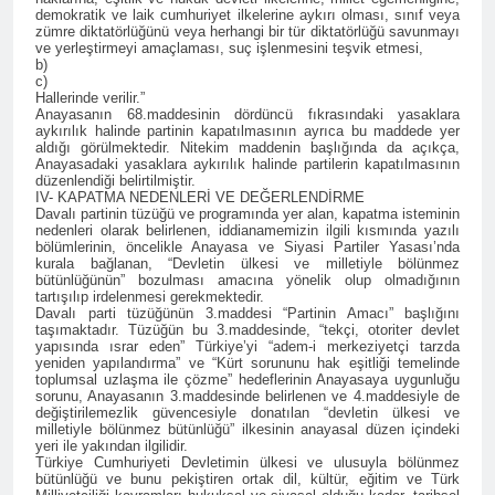
demokratik ve laik cumhuriyet ilkelerine aykırı olması, sınıf veya
ÇÖZÜM “ VE ÇÖZÜMLEME
zümre diktatörlüğünü veya herhangi bir tür diktatörlüğü savunmayı
ve yerleştirmeyi amaçlaması, suç işlenmesini teşvik etmesi,
-1- SORUN OLAN
b)
KÜRTLERİN VARLIĞI MI
2 Yıl Ago
c)
Hallerinde verilir.”
HAK-PAR Avrupa
Anayasanın 68.maddesinin dördüncü fıkrasındaki yasaklara
Koordinasyon Kurulu
aykırılık halinde partinin kapatılmasının ayrıca bu maddede yer
02.11.2024 tarihinde
aldığı görülmektedir. Nitekim maddenin başlığında da açıkça,
2 Yıl Ago
Anayasadaki yasaklara aykırılık halinde partilerin kapatılmasının
Frankfurt’ta toplandı ve
DİAKURD /Diaspora Kürtleri
düzenlendiği belirtilmiştir.
gündemindeki konuları
IV- KAPATMA NEDENLERİ VE DEĞERLENDİRME
Konfederasyonunun Lozan
görüştü.
Davalı partinin tüzüğü ve programında yer alan, kapatma isteminin
Antlaşması ve sonrasında
2 Yıl Ago
nedenleri olarak belirlenen, iddianamemizin ilgili kısmında yazılı
Kürtlerin, ulus olmaktan
bölümlerinin, öncelikle Anayasa ve Siyasi Partiler Yasası’nda
Diyarbakır HAK-PAR İl
kaynaklı kolektif haklarını
kurala bağlanan, “Devletin ülkesi ve milletiyle bölünmez
örgütü Dünya’ ve Türkiye’de
bütünlüğünün” bozulması amacına yönelik olup olmadığının
kullanamadıklarından
yaşanan son gelişmeler ile
tartışılıp irdelenmesi gerekmektedir.
2 Yıl Ago
hareketle, maruz kaldıkları
ilgili bugün ilk örgütü
Davalı parti tüzüğünün 3.maddesi “Partinin Amacı” başlığını
Kürt dili ve edebiyatı uzmani
uluslararası hukuka da aykırı
taşımaktadır. Tüzüğün bu 3.maddesinde, “tekçi, otoriter devlet
binasında basın toplantısı
Paris’teki Kürt Enstitüisü’nün
politikalara dikkat çeken
yapısında ısrar eden” Türkiye’yi “adem-i merkeziyetçi tarzda
gerçekleştirdi.
yeniden yapılandırma” ve “Kürt sorununu hak eşitliği temelinde
kurucularından dilbilimci,
hukuki süreci destekliyoruz.
2 Yıl Ago
toplumsal uzlaşma ile çözme” hedeflerinin Anayasaya uygunluğu
araştırmacı ve yazar
BAHÇELİ, ÖCALAN VE
sorunu, Anayasanın 3.maddesinde belirlenen ve 4.maddesiyle de
Profesir Joyce Blau 92
değiştirilemezlik güvencesiyle donatılan “devletin ülkesi ve
KÜRT MESELESİ
yaşında yaşama veda etti.
milletiyle bölünmez bütünlüğü” ilkesinin anayasal düzen içindeki
ÜZERİNE
2 Yıl Ago
yeri ile yakından ilgilidir.
Türkiye Cumhuriyeti Devletimin ülkesi ve ulusuyla bölünmez
BAHÇELÎ, OCALAN Û
bütünlüğü ve bunu pekiştiren ortak dil, kültür, eğitim ve Türk
PİRSGİRÊKA KURD