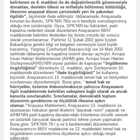
DANİMARKA’DA HAK-PAR
10.00’da aşağıda
belirlenen ve 4. maddesi ile de değiştirilmezlik güvencesiyle
tarihinde Ankara Genel
donatılan, devletin ülkesi ve milletiyle bölünmez bütünlüğü,
KONFERANSI HAK-PAR
belirtilen gündemle
Merkez’de toplanarak
ilkesinin anayasal düzen
çerisindeki yeri ile yakından
Genel başkanı Düzgün
Selanik Caddesi No:
2 Yıl Ago
gündemindeki konuları
ilgilidir”,
biçiminde ifade edilmiştir. İddianamede, Anayasada
Kaplan 23 Mart 2024
76 Kızılay/
korunan bu ilkenin, SPK’NIN 78/a ve b bendiyle somutlaştırılmış
31 MART’A 5 KALA
görüştü. 26 Mayıs 2024
tarihinde Danimarka’nın
Çankaya/ANKARA
olduğu öne sürülmüştür. Oysa, SPK’NIN bu hükümleri, parti
“BİZ BİZE”…
tarihinde genel kongresini
kapatma nedenleri olarak düzenlenen Anayasanın 68/IV
başkenti Kopenhag’da
adresinde (TMMOB
yapma kararı alan Parti
maddesinde belirtilen ilkelerden hiç birinin zorunlu bir sonucu
2 Yıl Ago
düzenlenen ’31 Mart 2024
Makina
olarak yorumlanamaz. Partimiz 11 Şubat 2002 günü İçişleri
Meclisimiz, aşağıdaki bildiriyi
Seçeneksiz Değiliz 31
yerel seçimleri ve Kürtler’
Mühendisleri Odası
Bakanlığına gerekli bilgi ve belgeleri vermesiyle tüzel kişilik
kamuoyu ile paylaşmayı
MART YEREL SEÇİMLERİ
adlı konferansa konuk
Eğitim ve Kültür
kazanmış; Yargıtay Cumhuriyet Başsavcılığı ise 14 Mart 2002
kararlaştırdı.
tarihinde iddianame ile kapatma istemli davayı açmıştır. Avrupa
ve HAK-PAR Kemal Burkay
konuşmacı olarak katıldı.
Merkezi)
2 Yıl Ago
İnsan Hakları Mahkemesine (AİHM) göre, Avrupa İnsan Hakları
yapılacaktır.
HAK-PAR İstanbul
Sözleşmesi(AİHS)’NİN siyasi partileri de kapsayan
“örgütlenme
özgürlüğünü”
düzenleyen 11. maddesi, aynı Sözleşmenin 10.
Büyükşehir belediye
maddesinde düzenlenen
“ifade özgürlüğünü”
bir kullanma
başkan adayı Mustafa
2 Yıl Ago
biçimidir. Anayasamızın 13. maddesinde temel hak ve hürriyetleri
Aytaş’ın seçim çalışmaları
sınırlanması düzenlenmiştir. Buna göre; “
temel hak ve
Newroz Meşxelên
hürriyetler, özlerine dokunulmaksızın yalnızca Anayasanın
devam ediyor.
Rizgariyê ye
ilgili maddelerinde belirtilen sebeplere bağlı olarak ve ancak
kanunla sınırlanabilir. Sınırlamalar, demokratik toplum
2 Yıl Ago
düzeninin gereklerine ve ölçülülük ilkesine aykırı
Newroz Kurtuluşun
olamaz.”
Anayasa Mahkemesi, Anayasanın 13. maddesini ve
uluslararası hukukun genel ilkelerini “dayanak norm” yaparak ve
Meşalesidir!
AİHM’NİN parti kapatma davalarındaki kriterlerine öncelik vererek
2 Yıl Ago
ve üstünlük tanıyarak davalı partimiz lehine yorum yapmalıdır.
Buna göre; SPK’NIN 78 / a ve b bentlerindeki düzenlemeleri
HAK-PAR bir heyetle,
Anayasamızın 68/IV maddesine ve 13. maddedeki temel hak ve
Diyarbakır Gazeteciler
özgürlüklerin sınırlandırılma ölçütlerine aykırı olduğu tespit
Cemiyeti’ni ziyaret etti.
edilecektir.
2 Yıl Ago