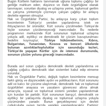
Bugün Kürtlerin haklarını tanımamak uğruna toplumu çağdışı bir
kadınlar günü.
BİRLİĞİ
geriliğe mahkum eden; düşünce ve ifade özgürlüğüne olanak
1 Yıl Ago
tanımayan; sorunları diyalog ve uzlaşma yerine, toplumsal gerilim
HAK-PAR Hewler temsilcisi
ve çatışma yöntemiyle çözmeye çalışan çağdışı bir anlayış
Mehmet Şirin Timur; HAK-
devlette egemen olmuştur.
Hak ve Özgürlükler Partisi, bu anlayışa karşı çıkan toplum
PAR heyetine gösterilen ilgi
1 Yıl Ago
kesimlerinin Türkiye’yi yeniden yapılandırma istek ve
için teşekkür ediyoruz.
HAK-PAR BAŞKANLIK
ihtiyaçlarının bir ürünüdür; Kürt sorunu çözülmeden Türkiye’de
hiçbir sorunun çözülemeyeceği inancındadır. Bu nedenle
KURULU; ‘Kürt meselesi
programının merkezinde Kürt sorununun toplumsal uzlaşma
PKK den ibaret değildir.’
1 Yıl Ago
yoluyla adil, eşitlikçi ve demokratik bir çözüm kavuşturulması
hedefini koymuştur;
Türkiye hükümetlerinin, Kıbrıs,
*HAK-PAR Genel başkanı
Bulgaristan, Yunanistan, Kosova ve benzeri ülkelerde
Düzgün KAPLAN,* *Erbil’de
bulunan azınlıklar/topluluklar için savunduğu tezleri,
RUDAW’ın düzenlediği
Türkiye’de yaşayan Kürtler için de istemesi durumunda,
1 Yıl Ago
sorunun çözüm yoluna gireceği inancındadır.
“Ortadoğu’nun Geleceğinde
HAK-PAR Genel Başkanı
Belirsizlikler” Formuna
Düzgün Kaplan “Hewler
katıldı*
Burada asıl sorun çoğulcu demokratik devleti yapılandırma ve
Ortadoğu’nun politik
1 Yıl Ago
çağdaş çoğulcu demokratik idari sistemleri kabul edip etmeme
merkezine dönüşmektedir”
HAK-PAR, PSK VE PWK
sorundur.
Hak ve Özgürlükler Partisi, değişik toplum kesimlerine mensup
İZMİR’İN KONAK
farklı görüş ve düşüncedeki aydın ve politikacıların, Kürt sorununu
MEYDANINDA ORTAK
1 Yıl Ago
adil ve kalıcı bir çözüme ulaştırmak; demokratik hak ve toplumsal
BASIN AÇIKLAMASI YAPTI
özgürlükleri anayasa ve yasaların güvencesi altına almak
Dünya Anadil Günü’nde HAK-
amacıyla, siyasal ve toplumsal sistemi yeniden yapılandırmak
PAR’ın eski genel başkanı
için kurulan bir partidir; Kürt sorununun barışçıl, demokratik ve
sayın Kemal Burkay’dan
eşitlikçi bir yaklaşımla diyalog ve toplumsal uzlaşma yoluyla
1 Yıl Ago
çözümünden yanadır. Bunun gerçekleşmesi için devleti
konferans Dünya Anadil
HAK-PAR Viyana
çoğulculuğa uygun tarzda yeniden yapılandıracaktır. Partimiz