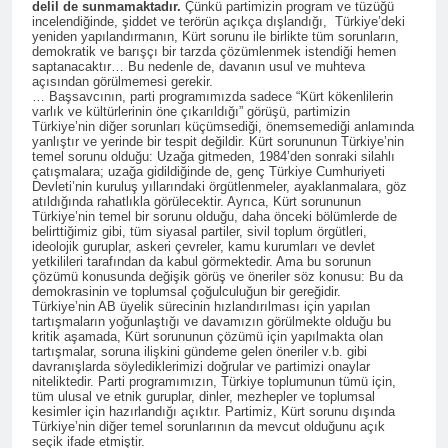
serdanan dikin.
delil de sunmamaktadır.
Çünkü partimizin program ve tüzüğü
İran’ın Güney Kürdistan’ın
3 Yıl Ago
incelendiğinde, şiddet ve terörün açıkça dışlandığı, Türkiye’deki
Erbil kentin de yaptığı
HAK-PAR’ ın Kürt
yeniden yapılandırmanın, Kürt sorunu ile birlikte tüm sorunların,
terörist saldırıyı kınadılar
demokratik ve barışçı bir tarzda çözümlenmek istendiği hemen
kentlerindeki ziyaretleri
saptanacaktır… Bu nedenle de, davanın usul ve muhteva
devam ediyor
3 Yıl Ago
açısından görülmemesi gerekir.
… Başsavcının, parti programımızda sadece “Kürt kökenlilerin
BASINA VE KAMUOYUNA
varlık ve kültürlerinin öne çıkarıldığı” görüşü, partimizin
HAK-PAR, PWK VE AZADÎ
Türkiye’nin diğer sorunları küçümsediği, önemsemediği anlamında
HAREKETİ İran terörist
yanlıştır ve yerinde bir tespit değildir. Kürt sorununun Türkiye’nin
3 Yıl Ago
temel sorunu olduğu: Uzağa gitmeden, 1984’den sonraki silahlı
devletini düzenledikleri ortak
İran terör devleti 15 Ocak
çatışmalara; uzağa gidildiğinde de, genç Türkiye Cumhuriyeti
basın açıklamasıyla kınadı.
Devleti’nin kuruluş yıllarındaki örgütlenmeler, ayaklanmalara, göz
gecesi saat 23.00 sıralarında
‘İran Devleti’nin Terörist
atıldığında rahatlıkla görülecektir. Ayrıca, Kürt sorununun
Kürdistan federe devletinin
3 Yıl Ago
Saldırıları Hakkımıza Boyun
Türkiye’nin temel bir sorunu olduğu, daha önceki bölümlerde de
toprak bütünlüğünü ihlal
belirttiğimiz gibi, tüm siyasal partiler, sivil toplum örgütleri,
HAK-PAR, KDP-KURD ve
Eğdiremeyecektir’
ederek, Erbil kentin de
ideolojik guruplar, askeri çevreler, kamu kurumları ve devlet
AZADİ HAREKETİ BİR
yetkilileri tarafından da kabul görmektedir. Ama bu sorunun
sivilleri hedef alarak balistik
ARAYA GELDİ
çözümü konusunda değişik görüş ve öneriler söz konusu: Bu da
3 Yıl Ago
füzelerle, insansız hava
demokrasinin ve toplumsal çoğulculuğun bir gereğidir.
HAK-PAR Genel başkanı
araçlarıyla vurdu.
Türkiye’nin AB üyelik sürecinin hızlandırılması için yapılan
Düzgün Kaplan ADANA’da
tartışmaların yoğunlaştığı ve davamızın görülmekte olduğu bu
kritik aşamada, Kürt sorununun çözümü için yapılmakta olan
‘Tüm olanaklarımızı samimi
3 Yıl Ago
tartışmalar, soruna ilişkini gündeme gelen öneriler v.b. gibi
yurtseverlerle paylaşmaya
Bugün Dr. Sharakandi’nin
davranışlarda söylediklerimizi doğrular ve partimizi onaylar
hazırız.’
niteliktedir. Parti programımızın, Türkiye toplumunun tümü için,
kardeşi I K D P Üyesi
tüm ulusal ve etnik guruplar, dinler, mezhepler ve toplumsal
Rasoul Ghaderinin Cenaze
3 Yıl Ago
kesimler için hazırlandığı açıktır. Partimiz, Kürt sorunu dışında
törenine katıldık.
Türkiye’nin diğer temel sorunlarının da mevcut olduğunu açık
HAK-PAR KÜRT-KAV’ı
seçik ifade etmiştir.