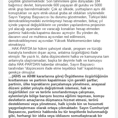
3 Yıl Ago
çeşitlilik göstermektedir. Son tahminlere göre dünyadaki 184
beşdarî bernameyeke Kurd
bağımsız devlet, bünyesinde 600 yaşayan dil gurubu ve 5000
Serokê Gistî yê HAK-PARê
kanalê bû.
etnik grup barındırmaktadır. Çok az ülkede, yurttaşların aynı dili
Düzgün Kaplan, Cîgirê
konuştukları ve aynı etnik-ulusal gruba ait oldukları söylenebilir.
Serokê Giştî Cîhan Baykara û
Sayın Yargıtay Başsavcısı bu durumu gözetmeden, Türkiye’deki
3 Yıl Ago
nûnerê nû yê Hewlêrê
demokratikleşmedeki evrimleşmeyi hesap etmeden, birkaç yıl
Serokê Gistî yê HAK-PARê
içinde yapısal değişikliklerin ve yeniden yapılandırma projesinin
Mihemed Şîrîn Tîmûr
Duzgun Kaplan nûnerê nû yê
yol alacağı aşamaları ve varacağı konakları hesap etmeden
serdana Berpirsê
partimiz hakkında kapatma davası açmıştır. Bu yönden de,
Hewlêrê û Cîgirê Serokê
3 Yıl Ago
Rewşembîrî û Medyayî yê
davanın usul ve muhteva açısından red edilmesini,
Giştî Mihemed Şîrîn Tîmûr û
Şanda HAK-PARê li
demokratikleşmesi açısından Yüksek Mahkemenizden talep
Partî Demokratî Kurdistan
šanda li gel wan serdana
etmekteyiz.
Hewlêrê sersaxî da
(PDK) û Endamê
Navenda Lêkolînan a
…HAK-PAR’DA bir hükmi şahsiyet olarak, program ve tüzüğü
malbata Dizayî.
Serkirdayetîya PDKê Dr. Salar
3 Yıl Ago
kanalıyla kendisini dışarı açma, anlatma özgürlüğünü ifade
Rudawê kirin.
Osman kirin.
etmiştir. Ne yazık ki, daha düşüncelerini halka ve kamuoyuna tam
22 OCAK 1946 TARİHİNDE,
anlamıyla ulaştıramadan; başka bir deyimle halk ve kamuoyu
QAZÎ MUHAMMED’İN
daha HAK-PAR’DAN haberdar olmadan, Sayın Başsavcı
ÖNDERLİĞİNDE DOĞU
tarafından “düşüncesini ifade etme teşebbüs hali” kapatılmaya
3 Yıl Ago
gerekçe olmuştur.
KÜRDİSTAN’DA KURULAN
İran´ın Hewler
…(AİHS ve AİHM kararlarına göre) Örgütlenme özgürlüğünün
KÜRDİSTAN
kısıtlanması ve partinin kapatılması için gerekli şartlar;
terörsaldırısı
CUMHURİYETİ’NİN 78.
partinin, ülke topraklarını parçalamaya yönelmesi, anayasal
Danimarka’da
3 Yıl Ago
YILDÖNÜMÜ DOLAYISIYLA
düzeni şiddet yoluyla değiştirmek istemesi, hak ve
protestoedildi
özgürlükleri zor ve terörle sınırlandırmaya çalışması,
Serokê Giştî yê HAK-PARê
TÜM ŞEHİTLERİ SAYGIYLA
eylemleriyle bölge barışını bozma eğilimi taşıması, komşu
Duzgun Kaplan û
ANIYOR VE PÊŞAVA QAZÎ
devletlerin amaçlarına düşmanca hizmet etmesi, terörü
Komîsyona Nûnertîya
MUHAMMED’İN KÜRT
desteklemesi veya yönetmesi, halk içinde kin ve husumeti
3 Yıl Ago
Hewlêrê ya HAK-PARê, li
yaygınlaştırması olarak ortaya çıkmaktadır. Sayın Cumhuriyet
MİLLETİNE VASİYETİNİ
İran terör devletinin
Başsavcısı, partimiz hakkında bu tür tespitlerde bulunmadığı
Herêma Kurdistanê
İLGİNİZE SUNUYORUZ.
başkonsoluğu önünde,
gibi, herhangi bir iddia veya iddiasını somutlaştıracak bir