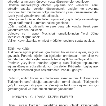
Di 79emîn salvegera
görevden alınmasını önleyen yasal düzenlemeler getirilecek.
rêzdarî bi bîr tînin.
Devletin merkeziyetçi otoriter yapısına son verilecek. Yerel
ragihandina wê de
yönetim yasaları yeniden düzenlenerek, dışişleri ve savunma
KOMARA MEHABADÊ
2 Yıl Ago
dışındaki tüm hizmetleri bölge meclislerin yasal düzenlemeleriyle,
RONAHÎ DIDE ME
özerk yerel yönetimlere terk edilecek.
İlan edilişinin 79. yıl
Belediye ve İl Genel Meclisleri toplumsal çoğulculuğa ve renkliliğe
dönümünde MAHABAD
uygun aktif temsil kurumları haline getirilecek.
KÜRDİSTAN CUMHURİYETİ
Eğitim, sağlık, iç güvenlik ve yerel vergi gibi konular özerk yerel
2 Yıl Ago
yönetimlere terk edilecek.
IŞIK SAÇMAYA DEVAM
HAK-PAR Genel başkanı
Belediye ve İl genel Meclisleri temsilcilerinden Yerel Bölge
EDİYOR
Meclisleri oluşturulacak.
Düzgün Kaplan ENKS
Valiler, Kaymakamlar, emniyet müdürleri seçimle saptanacaklar.
başkanı Mihemed İsmail ile
2 Yıl Ago
telefonda görüştü.
Hak ve Özgürlükler Partisi
Eğitim ve Kültür
Türkiye’de eğitim politikası çok kültürlülük esasına aykırı, ırkçı ve
HAK-PAR Parti Meclisi 11
şovendir. Partimiz, eğitimi bu öğelerden arındıracak; hem diller ve
Ocak 2025 tarihinde Ankara
2 Yıl Ago
kültürler hem de bireyler arasında fırsat eşitliğini sağlayacaktır.
Genel Merkez’de toplandı.
Partimiz yüzyılların ihmaline uğramış olan Türkiye toplumunun
Necati TANK Erzincan-
eğitim düzeyini yükseltmek için öncelikler Kürtlerden başlayarak
Balıbey Köyünde toprağa
bir eğitim seferberliğinin başlatılmasını zorunlu görüyor.
verildi
2 Yıl Ago
Partimiz, eğitim konusunu planlarken, evrensel hukuk ilkelerini ve
HAK-PAR Suriye Kürt Ulusal
Türkiye’nin taraf olduğu antlaşmaları temel alacak, Türkiye’nin
Konseyi (ENKS)
çoğulcu ve çok dilli yapısına göre eğitim hakkının sağlanması için
başkanlığına seçilen
gereken yasal ve idari düzenlemeleri yapacaktır.”
2 Yıl Ago
Mihemed İsmail’i kutladı.
Yeni yıl halkımıza ve tüm
III- KONUYLA İLGİLİ YASAL DÜZENLEMELER
dünyaya özgürlük ve barış
getirsin
Davalı siyasi Parti’nin, kapatılma nedeni olarak iddianamede
2 Yıl Ago