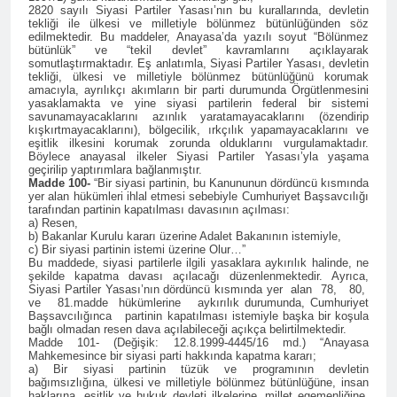
2820 sayılı Siyasi Partiler Yasası’nın bu kurallarında, devletin
tekliği ile ülkesi ve milletiyle bölünmez bütünlüğünden söz
Hak ve Özgürlükler Partisi
edilmektedir. Bu maddeler, Anayasa’da yazılı soyut “Bölünmez
HAK-PAR Elazığ il
bütünlük” ve “tekil devlet” kavramlarını açıklayarak
teşkilatının 8. Olağan
somutlaştırmaktadır. Eş anlatımla, Siyasi Partiler Yasası, devletin
2 Yıl Ago
tekliği, ülkesi ve milletiyle bölünmez bütünlüğünü korumak
kongresi 16.11.2024
ÇÖZÜM VE ÇÖZÜMLEME
amacıyla, ayrılıkçı akımların bir parti durumunda Örgütlenmesini
tarihinde il binasında
-2- EĞRİ CETVEL İLE
yasaklamakta ve yine siyasi partilerin federal bir sistemi
yapıldı.
savunamayacaklarını azınlık yaratamayacaklarını (özendirip
DOĞRU ÇİZGİ ÇİZİLMEZ
2 Yıl Ago
kışkırtmayacaklarını), bölgecilik, ırkçılık yapamayacaklarını ve
eşitlik ilkesini korumak zorunda olduklarını vurgulamaktadır.
HAK-PAR Genel başkanı
Böylece anayasal ilkeler Siyasi Partiler Yasası’yla yaşama
Düzgün Kaplan ve
geçirilip yaptırımlara bağlanmıştır.
beraberindeki heyet,
2 Yıl Ago
Madde 100-
“Bir siyasi partinin, bu Kanununun dördüncü kısmında
Alakad/PDK Dış ilişkiler
yer alan hükümleri ihlal etmesi sebebiyle Cumhuriyet Başsavcılığı
HAK-PAR Mersin il’i Silifke
tarafından partinin kapatılması davasının açılması:
siyasi büro başkanı Dr.
İlçe Kongresi 9/11/2024
a) Resen,
Kemal Kerküki ile görüştü
saat 13-15 saatleri arasında
b) Bakanlar Kurulu kararı üzerine Adalet Bakanının istemiyle,
2 Yıl Ago
c) Bir siyasi partinin istemi üzerine Olur…”
Taşucu mah.İsmet İnönü
HAK-PAR Genel Başkanı
Bu maddede, siyasi partilerle ilgili yasaklara aykırılık halinde, ne
cd.5.sk No:1/E de yapıldı.
şekilde kapatma davası açılacağı düzenlenmektedir. Ayrıca,
Düzgün KAPLAN CİZRE’DE
Siyasi Partiler Yasası’nın dördüncü kısmında yer alan 78, 80,
‘Barış ve istikrar ancak Kürt
2 Yıl Ago
ve 81.madde hükümlerine aykırılık durumunda, Cumhuriyet
meselesinin adil çözüme
Başsavcılığınca partinin kapatılması istemiyle başka bir koşula
HAK-PAR Adana il’i Sarıçam ve
kavuşturulması ile mümkün
bağlı olmadan resen dava açılabileceği açıkça belirtilmektedir.
Çukurova İlçe Kongreleri
Madde 101- (Değişik: 12.8.1999-4445/16 md.) “Anayasa
olacaktır’
yapıldı.
Mahkemesince bir siyasi parti hakkında kapatma kararı;
2 Yıl Ago
a) Bir siyasi partinin tüzük ve programının devletin
bağımsızlığına, ülkesi ve milletiyle bölünmez bütünlüğüne, insan
2 Yıl Ago
haklarına, eşitlik ve hukuk devleti ilkelerine, millet egemenliğine,