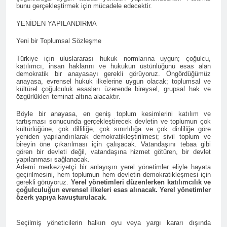
Günü’nü HAK-PAR Ankara il
Konferansı; Düzgün
bunu gerçekleştirmek için mücadele edecektir.
örgütü Kemal Burkay’ın
KAPLAN; Kürtler
1 Yıl Ago
verdiği konferansı ile kutladı.
YENİDEN YAPILANDIRMA
gecikmeden ulusal talepleri
HAK-PAR Heyeti, Kürdistan
etrafında birleşmeli
federe hükümeti Viyana
Yeni bir Toplumsal Sözleşme
temsilciliğini ziyaret etti
1 Yıl Ago
Türkiye için uluslararası hukuk normlarına uygun; çoğulcu,
HAK-PAR Heyeti Viyana 9.
katılımcı, insan haklarını ve hukukun üstünlüğünü esas alan
Bölge Belediye başkanı
demokratik bir anayasayı gerekli görüyoruz. Öngördüğümüz
anayasa, evrensel hukuk ilkelerine uygun olacak; toplumsal ve
Saya Ahmed ile görüştü
1 Yıl Ago
kültürel çoğulculuk esasları üzerende bireysel, grupsal hak ve
21 Şubat Dünya Anadil
özgürlükleri teminat altına alacaktır.
Günü Kutlu Olsun;
Böyle bir anayasa, en geniş toplum kesimlerini katılım ve
Türkçenin yanı sıra, Kürtçe
1 Yıl Ago
tartışması sonucunda gerçekleştirecek devletin ve toplumun çok
de resmi dil olsun.
kültürlüğüne, çok dilliliğe, çok sınırlılığa ve çok dinliliğe göre
Büyük BEKO (Bekir
yeniden yapılandırılarak demokratikleştirilmesi; sivil toplum ve
SAYDAM) yaşama veda
bireyin öne çıkarılması için çalışacak. Vatandaşını tebaa gibi
etti.
gören bir devleti değil, vatandaşına hizmet götüren, bir devlet
1 Yıl Ago
yapılanması sağlanacak.
13 Şubat 1925
Ademi merkeziyetçi bir anlayışın yerel yönetimler eliyle hayata
Sömürgeciliğe asla boyun
geçirilmesini, hem toplumun hem devletin demokratikleşmesi için
gerekli görüyoruz.
Yerel yönetimleri düzenlerken katılımcılık ve
eğmeyeceklerini ilan eden
1 Yıl Ago
çoğulculuğun evrensel ilkeleri esas alınacak. Yerel yönetimler
Şeyh Said ve 47 arkadaşını
13’ê Sibata 1925’an em Şêx
özerk yapıya kavuşturulacak.
saygıyla anıyoruz
Seîd û 47 hevalên wî yên ku
gotin ew ê tu carî serî li ber
1 Yıl Ago
Seçilmiş yöneticilerin halkın oyu veya yargı kararı dışında
kolonyalîzmê netewînin bi