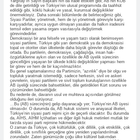
Cîgirê Serokê Giştî Cîhan
Yargıtay’ın Sayın Başkanı’nın da ifade ettikleri gibi; AB’nin KOB’
KÜRT-KAV, HAK-PAR
de dile getirildiği ve Türkiye’nin ulusal programında da taahhüt
Baykara û Cîgirê Serokê Giştî
Diyarbakır İl Başkanlığını
edildiği gibi, köklü hukuki ve yasal, kurumsal değişiklikler
û nûnerê HAK-PARê yê
Ziyaret etti.
önermekteyiz. Daha sonraki bölümlerde de belirteceğimiz gibi,
3 Yıl Ago
Hewlêrê Mihemed Şîrîn
Siyasi Partiler, yönetmek, hem de iyi yönetmek göreviyle karşı
Şanda Partiya Maf û
Tîmûr pêkhatî, li Hewlêrê
karşıyadırlar, ayrıca uygun olmayan yasaları da halkın iradesini
temsil eden yasama organı vasıtasıyla değiştirmek
Azadiyan HAK-PARê li
serdana Partiya Azadiya
görevindedirler.
Hewlêrê serdana Şoreşgerî
Kurdistanê kir.
3 Yıl Ago
Demokrasiyi bir ana felsefe ve yaşam tarzı olarak benimseyen
û Zehmetkêşan a Kurdistan
siyasi partilere, Türkiye gibi yarı demokratik ya da demokrasisi
Şanda Partiya Maf û
a Îranê kir.
topal ve otoriter olan ülkelerde daha büyük görevler düştüğü de
Azadiyan HAK-PARê
ortada. Bu partilerin, demokrasiye, çağdaşlığa, insan hak-
serdana Parêzgerê
özgürlüklerine aykırı olan ve özellikle de AB üyelik sürecinin
3 Yıl Ago
Hewlêrê Omet Xoşnav kir.
güncelliğini yaşayan bir ülkede köklü değişiklikler yapması hem
Serokê Giştî yê Partiya Maf
bir görev ve hem de bir kaçınılmazlıktır.
û Azadiyan HAK-PARê
Bu genel saptamalarımız da Partimizin, “azınlık” diye bir olgu ve
topluluk yaratmak istemediği, sadece herkesin, sivil ve askeri
Düzgün Kaplan, li Rûdawê
3 Yıl Ago
çevrelerin, siyasi partilerin ve sivil toplum kuruluşlarının özellikle
beşdarî bernameyeke bû.
Serokê Giştî yê Partîya Maf
AB üyeliği sürecinde bahsettikleri, dile getirdikleri Kürt sorunu ve
çözümünden bahsettiğidir.
û Azadiyan HAK-PARê
Bu nedenle de, davanın usul ve muhteva açısından görülmez
Düzgün Kaplan û şanda li
3 Yıl Ago
olduğunu ileri sürüyoruz.
gel wî; li Alaqata Partî
…Bu (AB) sürecin(nin) gelip dayanacağı yer, Türkiye’nin AB üyesi
Duzgun Kaplan
olmasıdır. O durumda da, AB hukuk sistemi ve anayasal ilkeleri,
Demokratî Kurdistan (PDKê)
desbikarkirina Kanal 8
Türkiye’nin siyasi parti rejimi için de geçerli olacaktır. Bu durumda
serdan kir.
pîroz kir
da, AİHS, AİHM İçtihatları ve diğer ilgili hukuk metinleri mutlak bir
3 Yıl Ago
tarzda siyasi parti rejimine hükmedecektir.
Serokê Giştî yê Partiya Maf
O zaman da Türkiye, çok kültürlülük, çok dillilik, çok etniklilik, çok
dinlilik, çok sınıflılık gerçeğine göre yeniden yapılandırılmak
û Azadiyan HAK-PARê
zorundadır. Zaten günümüzde çoğu ülke kültürel bakımdan
Düzgün Kaplan li Hewlêrê