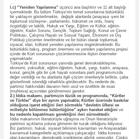
ziyaret etti.
…
l.c) “Yeniden Yapılanma”
üçüncü ana başlıktır ve 11 alt başlığı
3 Yıl Ago
içermektedir. Bu bölüm Türkiye’nin temel sorunlarına bütünlüklü
HAK-PAR İsmail Beşikçi
bir yaklaşım gösterilmekte, değişik alanlarda (anayasa -yeni bir
toplumsal sözleşme-, parlamento, hükümet ve ordu, İnanç
Vakfı’nı ziyaret etti.
özgürlüğü ve laiklik, Hukuk ve Yargı, Eğitim ve Kültür, eğitim-
3 Yıl Ago
öğretim, Kadın Sorunu, Gençlik, Toplum Sağlığı, Konut ve Çevre
Politikası, Çalışma Hayatı ve Sosyal Yaşam, Ekonomi ve Dış
BASINA VE
Politika) çözümler önerilmekte ve bir bütün olarak toplumsal,
KAMUOYUNA
siyasal, idari, kültürel yeniden yapılanma öngörülmektedir. Bu
bütünlüklü bakış, program önermesi ve yeniden yapılanma projesi
3 Yıl Ago
içinde de Kürt sorununun çözümlenmesine ilişkin önermeler
Yüksek Seçim Kurulu 31
yapmaktadır.
Mart 2024 tarihinde
Türkiye’de Kürt sorununun yanında genel demokratikleşme,
ekonomi, yoksulluk, eğitim-öğretim, hukuk, yargı, kadın, anayasa,
yapılacak olan yerel
3 Yıl Ago
konut, gençlik gibi bir çok hayati sorunlara parti programımızda
seçimlere katılacak
Yeni yıl Kürt yurtsever
değer verildiği ve bu alanlarla ilgili çözüm önerileriyle birlikte, çaba
partilerden birinin de HAK-
gösterilmek istendiği rahatlıkla görülecektir. Bu nedenle de,
hareketinin
PAR olduğunu resmen
partimiz hakkındaki davanın hem usul ve özellikle de esas
toparlanmasına ve
3 Yıl Ago
(muhteva) açısından görülmemesi gerekir.
açıkladı.
özgürlüğe vesile olsun.
2-) İddia makamı, partimizin tüzük ve programında, “Kürtler
Maraş Katliamı’nı
ve Türkler” diye bir ayrım yapmakla; Kürtler üzerinde baskılar
unutmadık,
olduğuna işaret ettiğini ileri sürmekle “devletin ülkesi ve
unutturmayacağız.
milletiyle bölünmez bütünlüğüne” aykırı hareket ettiğini
ve
3 Yıl Ago
bu nedenle kapatılması gerektiğini ileri sürmektedir.
ROJA ALAYÊ NÎŞANA
İddia makamının literatürüyle uğraşma ve Onun literatürüyle
partimizi açıklama yoluna gitmenin bir tuzak olduğunu biliyoruz.
HEBÛNÊ
Biz partimizi, hukuk, siyaset biliminin kavramları ve Anayasadaki
3 Yıl Ago
kavramsal kategorilerle açıklamaya çalışacağız. İddia konusu
olan kavramların, demokratik içeriklerine ağırlık vereceğiz. Çünkü