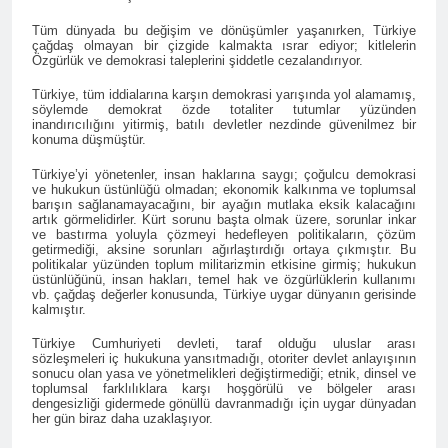
açıklamayı kamuoyu ile
paylaşmayı kararlaştırdı.
BAŞTA KÜRT HALKI OLMAK
Tüm dünyada bu değişim ve dönüşümler yaşanırken, Türkiye
çağdaş olmayan bir çizgide kalmakta ısrar ediyor; kitlelerin
ÜZERE HERKESİN, MEŞRU
Özgürlük ve demokrasi taleplerini şiddetle cezalandırıyor.
HAKLARININ TESLİM
1 Yıl Ago
EDİLDİĞİ ADİL BİR DÜZEN
Türkiye, tüm iddialarına karşın demokrasi yarışında yol alamamış,
HAK-PAR, PDK-BAKUR, PSK,
UMUDUMUZU CANLI
söylemde demokrat özde totaliter tutumlar yüzünden
PWK, Diyarbakır e Mardin’de
inandırıcılığını yitirmiş, batılı devletler nezdinde güvenilmez bir
TUTARAK; RAMAZAN
Halepçe Soykırımı’nı Andılar:
konuma düşmüştür.
1 Yıl Ago
BAYRAMINIZI
Halepçe Soykırımının
Ahmed el Şara ve Mazlum
KUTLUYORUZ!
Yaraları, Ulusal Birlik ve
Türkiye’yi yönetenler, insan haklarına saygı; çoğulcu demokrasi
Abdi’nin imzaladığı
ve hukukun üstünlüğü olmadan; ekonomik kalkınma ve toplumsal
Kürdistan’ın Özgürlüğüyle
anlaşma, Kürtlerin kolektif
barışın sağlanamayacağını, bir ayağın mutlaka eksik kalacağını
1 Yıl Ago
Sarılabilir
haklarını içermiyor.
artık görmelidirler. Kürt sorunu başta olmak üzere, sorunlar inkar
HAK-PAR Adana İl Kadın
ve bastırma yoluyla çözmeyi hedefleyen politikaların, çözüm
Komisyonu 8 Mart Dünya
getirmediği, aksine sorunları ağırlaştırdığı ortaya çıkmıştır. Bu
politikalar yüzünden toplum militarizmin etkisine girmiş; hukukun
Kadınlar gününü kutladı
1 Yıl Ago
üstünlüğünü, insan hakları, temel hak ve özgürlüklerin kullanımı
HAK-PAR Fransa Konferansı
vb. çağdaş değerler konusunda, Türkiye uygar dünyanın gerisinde
kalmıştır.
Başarıyla Sonuçlandı
Düzgün KAPLAN; ‘PKK’ nin
1 Yıl Ago
Türkiye Cumhuriyeti devleti, taraf olduğu uluslar arası
feshi en başta Kürt halkının
sözleşmeleri iç hukukuna yansıtmadığı, otoriter devlet anlayışının
BASINA VE KAMUOYUNA
yararına olacaktır.’
sonucu olan yasa ve yönetmelikleri değiştirmediği; etnik, dinsel ve
Eşitlik ve özgürlük
toplumsal farklılıklara karşı hoşgörülü ve bölgeler arası
mücadelesi veren tüm
dengesizliği gidermede gönüllü davranmadığı için uygar dünyadan
1 Yıl Ago
kadınları selamlıyoruz
her gün biraz daha uzaklaşıyor.
İZMİR’DE HAK.PAR, PSK
Bugün 8 Mart Dünya
ve PWK DEN YEREL İŞ