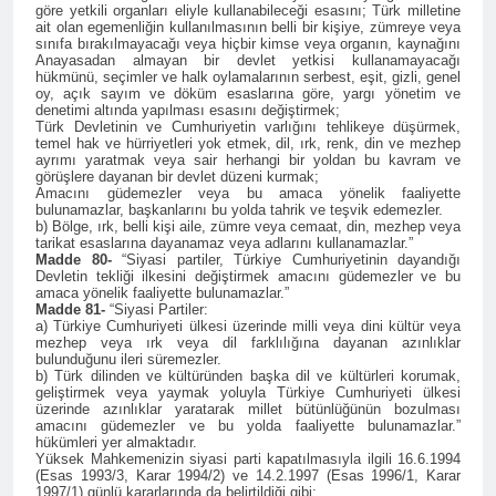
göre yetkili organları eliyle kullanabileceği esasını; Türk milletine
ait olan egemenliğin kullanılmasının belli bir kişiye, zümreye veya
HAK- PAR heyeti, YNK
sınıfa bırakılmayacağı veya hiçbir kimse veya organın, kaynağını
Merkez Komite üyesi ve
Anayasadan almayan bir devlet yetkisi kullanamayacağı
hükmünü, seçimler ve halk oylamalarının serbest, eşit, gizli, genel
Parti Sözcüsü Sadi Pire ve
2 Yıl Ago
oy, açık sayım ve döküm esaslarına göre, yargı yönetim ve
Merkez komite üyesi Rebaz
24 Kasım 2015 tarihi, yol
denetimi altında yapılması esasını değiştirmek;
Berkoty ile görüştü.
Türk Devletinin ve Cumhuriyetin varlığını tehlikeye düşürmek,
arkadaşımız Mustafa
temel hak ve hürriyetleri yok etmek, dil, ırk, renk, din ve mezhep
Tasçı’nın aramızdan
2 Yıl Ago
ayrımı yaratmak veya sair herhangi bir yoldan bu kavram ve
ayrılışının yıl dönümü.
görüşlere dayanan bir devlet düzeni kurmak;
25 Kasım Kadına Yönelik
Amacını güdemezler veya bu amaca yönelik faaliyette
Şiddete Karşı Uluslararası
bulunamazlar, başkanlarını bu yolda tahrik ve teşvik edemezler.
Mücadele Günü Kutlu
b) Bölge, ırk, belli kişi aile, zümre veya cemaat, din, mezhep veya
2 Yıl Ago
tarikat esaslarına dayanamaz veya adlarını kullanamazlar.”
olsun.
Hak ve Özgürlükler
Madde 80-
“Siyasi partiler, Türkiye Cumhuriyetinin dayandığı
Partisi Tunceli ili
Devletin tekliği ilkesini değiştirmek amacını güdemezler ve bu
amaca yönelik faaliyette bulunamazlar.”
merkez ilçesinin 2.
2 Yıl Ago
Madde 81-
“Siyasi Partiler:
Olağan kongresi
a) Türkiye Cumhuriyeti ülkesi üzerinde milli veya dini kültür veya
Kayyum Siyasetini Bir
gerçekleşti.
mezhep veya ırk veya dil farklılığına dayanan azınlıklar
Kez Daha Kınıyoruz
bulunduğunu ileri süremezler.
b) Türk dilinden ve kültüründen başka dil ve kültürleri korumak,
2 Yıl Ago
geliştirmek veya yaymak yoluyla Türkiye Cumhuriyeti ülkesi
Dünya Çocuk Hakları
üzerinde azınlıklar yaratarak millet bütünlüğünün bozulması
Günü Kutu Olsun
amacını güdemezler ve bu yolda faaliyette bulunamazlar.”
hükümleri yer almaktadır.
2 Yıl Ago
Yüksek Mahkemenizin siyasi parti kapatılmasıyla ilgili 16.6.1994
(Esas 1993/3, Karar 1994/2) ve 14.2.1997 (Esas 1996/1, Karar
2 Yıl Ago
1997/1) günlü kararlarında da belirtildiği gibi;