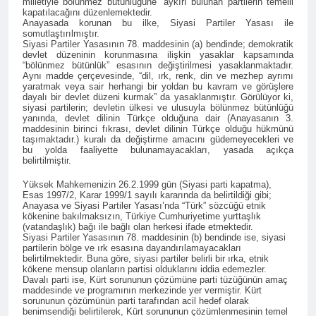
milletiyle bölünmez bütünlüğüne” aykırı bulunan partilerin temelli
kapatılacağını düzenlemektedir.
2 Yıl Ago
Anayasada korunan bu ilke, Siyasi Partiler Yasası ile
Hak ve Özgürlükler Partisi
somutlaştırılmıştır.
HAK-PAR Bingöl İl’i 3.
Siyasi Partiler Yasasının 78. maddesinin (a) bendinde; demokratik
devlet düzeninin korunmasına ilişkin yasaklar kapsamında
Olağan Kongresi bugün
2 Yıl Ago
“bölünmez bütünlük” esasının değiştirilmesi yasaklanmaktadır.
09.EKİM.2024 günü saat 10-
Bölge gezisini sürdüren
Aynı madde çerçevesinde, “dil, ırk, renk, din ve mezhep ayrımı
12.00 arası yapıldı.
yaratmak veya sair herhangi bir yoldan bu kavram ve görüşlere
HAK-PAR Genel başkanı
dayalı bir devlet düzeni kurmak” da yasaklanmıştır. Görülüyor ki,
Düzgün KAPLAN Cunki
2 Yıl Ago
siyasi partilerin; devletin ülkesi ve ulusuyla bölünmez bütünlüğü
Aşireti Derneğini ziyaret etti
yanında, devlet dilinin Türkçe olduğuna dair (Anayasanın 3.
HAK-PAR DİYARBAKIR 10.
maddesinin birinci fıkrası, devlet dilinin Türkçe olduğu hükmünü
KONGRESİNİ
taşımaktadır.) kuralı da değiştirme amacını güdemeyecekleri ve
GERÇEKLEŞTİRDİ
bu yolda faaliyette bulunamayacakları, yasada açıkça
2 Yıl Ago
belirtilmiştir.
DİYARBAKIR İL TEŞKİATI 10.
HAK-PAR PM; Hak ve
KONGRESİ 6 Ekim 2024
Özgürlükler Partisi-HAK-PAR,
Yüksek Mahkemenizin 26.2.1999 gün (Siyasi parti kapatma),
tarihinde gazeteciler
05 Ekim 2024 tarihinde
Esas 1997/2, Karar 1999/1 sayılı kararında da belirtildiği gibi;
2 Yıl Ago
cemiyeti toplantı salonunda
Anayasa ve Siyasi Partiler Yasası’nda “Türk” sözcüğü etnik
Diyarbakır’da yaptığı Parti
Kürdistan özgürlük
yapıldı.
kökenine bakılmaksızın, Türkiye Cumhuriyetime yurttaşlık
Meclisi toplantısında
(vatandaşlık) bağı ile bağlı olan herkesi ifade etmektedir.
mücadelesinin
gündemindeki konuları
Siyasi Partiler Yasasının 78. maddesinin (b) bendinde ise, siyasi
önderlerinden, YNK’nin
2 Yıl Ago
partilerin bölge ve ırk esasına dayandırılamayacakları
görüştü ve aşağıdaki bildiriyi
kurucusu ve eski Irak
belirtilmektedir. Buna göre, siyasi partiler belirli bir ırka, etnik
HAK-PAR Bingöl İl’i
kamuoyu ile paylaşmayı
Cumhurbaşkanı Celal
kökene mensup olanların partisi olduklarını iddia edemezler.
Solhan İlçe kongresi
kararlaştırdı.
Davalı parti ise, Kürt sorununun çözümüne parti tüzüğünün amaç
Talabani ‘in, Almanya’da
gerçekleştirildi.
maddesinde ve programının merkezinde yer vermiştir. Kürt
2 Yıl Ago
yaşama veda edişinin
sorununun çözümünün parti tarafından acil hedef olarak
HAK-PAR Bingöl il’i,
üzerinden 7 yıl geçti.
benimsendiği belirtilerek, Kürt sorununun çözümlenmesinin temel