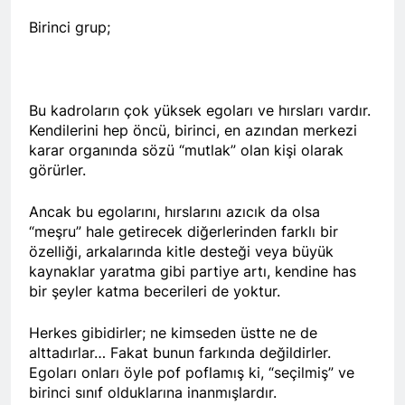
lanetliyoruz
2 Yıl Ago
Birinci grup;
Barzan Enfali’nin 41. yıl
dönümünde Enfal
Şehitlerini saygıyla
2 Yıl Ago
anıyoruz.
Devlet, Kürdün
düğünlerinden elini
Bu kadroların çok yüksek egoları ve hırsları vardır.
çekmeli
2 Yıl Ago
Kendilerini hep öncü, birinci, en azından merkezi
HAK-PAR Munzur Kültür
karar organında sözü “mutlak” olan kişi olarak
ve Doğa Festivali’nde
görürler.
2 Yıl Ago
HAK-PAR heyeti Ali
Ancak bu egolarını, hırslarını azıcık da olsa
Avni ile görüştü
“meşru” hale getirecek diğerlerinden farklı bir
2 Yıl Ago
özelliği, arkalarında kitle desteği veya büyük
Şanda HAK-PARê ku ji Cîgirê
kaynaklar yaratma gibi partiye artı, kendine has
Serokê Partiya Maf û
bir şeyler katma becerileri de yoktur.
Azadiyan Cihan Baykara û
2 Yıl Ago
nûnerê Herêma Federal a
Fransa HAK-PAR Komitesi
Herkes gibidirler; ne kimseden üstte ne de
Kurdistanê Mehmet Şirin
Qasımlo’nun anma
alttadırlar… Fakat bunun farkında değildirler.
Timur pêk dihat, serdana
törenine katıldı
2 Yıl Ago
nûneratiya Hewlêrê ya
Egoları onları öyle pof poflamış ki, “seçilmiş” ve
Peyama Bîranina
Partiya Demokrata
birinci sınıf olduklarına inanmışlardır.
Dr.Qasimlo Dr. Abdurahman