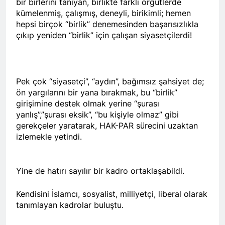
bir birlerini tanıyan, birlikte farklı örgütlerde
2 Yıl Ago
kümelenmiş, çalışmış, deneyli, birikimli; hemen
HAK-PAR Genel başkanı
hepsi birçok “birlik” denemesinden başarısızlıkla
Düzgün Kaplan Diyarbakır
çıkıp yeniden “birlik” için çalışan siyasetçilerdi!
Kitap Fuarını Ziyaret etti
2 Yıl Ago
HAK-PAR Kırklareli
merkez ilçe teşkilatının 2.
Olağan kongresi yapıldı.
2 Yıl Ago
Pek çok “siyasetçi”, “aydın”, bağımsız şahsiyet de;
HAK-PAR PM üyesi Yıldız
ön yargılarını bir yana bırakmak, bu “birlik”
TİMUR KDP Halkla İlişkiler
girişimine destek olmak yerine “şurası
Dairesi başkanı sayın Jivan
2 Yıl Ago
Rozhbayani ile görüştü.
yanlış”,”şurası eksik”, “bu kişiyle olmaz” gibi
HAK-PAR heyeti, Hewler
gerekçeler yaratarak, HAK-PAR sürecini uzaktan
de Kanal Kurd’u ziyaret
izlemekle yetindi.
etti
2 Yıl Ago
HAK-PAR HEYETİ, SURİYE
KÜRT ULUSAL MECLİSİ
ENKS BÜROSUNU ZİYARET
Yine de hatırı sayılır bir kadro ortaklaşabildi.
2 Yıl Ago
ETTİ.
Hak ve Özgürlükler Partisi
Kendisini İslamcı, sosyalist, milliyetçi, liberal olarak
(HAK-PAR) Tunceli ili
Pertek ilçesinin 2. Olağan
tanımlayan kadrolar buluştu.
2 Yıl Ago
kongresi yapıldı.
2 Yıl Ago