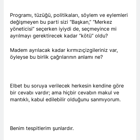
anıyoruz
HAK-PAR Genel başkanı
Düzgün KAPLAN;
Programı, tüzüğü, politikaları, söylem ve eylemleri
2 Yıl Ago
değişmeyen bu parti sizi “Başkan,” “Merkez
HAK-PAR Genel Başkanı
yöneticisi” seçerken iyiydi de, seçmeyince mi
Düzgün Kaplan, 6 Ağustos
ayrılmayı gerektirecek kadar ”kötü” oldu?
2024, TRend.MEDYA’ya canlı
2 Yıl Ago
yayın konuğu oldu.
Profesör Dr. Cenap
Madem ayrılacak kadar kırmızıçizgileriniz var,
Ekinci’yle dayanışmamızı
öyleyse bu birlik çağrılarının anlamı ne?
ifade ediyoruz.
2 Yıl Ago
HAK-PAR’a Dersim’den
katılım.
2 Yıl Ago
Elbet bu soruya verilecek herkesin kendine göre
Serokê HAK-PAR’e Düzgün
bir cevabı vardır; ama hiçbir cevabın makul ve
Kaplan, serokê Hereketa
mantıklı, kabul edilebilir olduğunu sanmıyorum.
Azadî Metin Piranî, Endamê
2 Yıl Ago
meclisa HAK-PAR û endamê
Hak ve Özgürlükler Partisi
HAK-PAR ê beşdarî tazîya
HAK-PAR Başkanlık Kurulu
welatparêzê bi rûmet Mele
Dersim’de toplandı.
2 Yıl Ago
Arif Sümerkant bun.
Benim tespitlerim şunlardır.
Ezdilere yönelik soykırımı
şiddetli şekilde