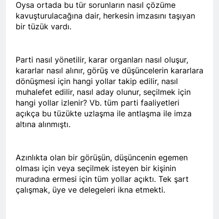
Oysa ortada bu tür sorunların nasıl çözüme
kavuşturulacağına dair, herkesin imzasını taşıyan
Hak ve Özgürlükler Partisi
HAK-PAR Elazığ il
bir tüzük vardı.
teşkilatının 8. Olağan
2 Yıl Ago
kongresi 16.11.2024
ÇÖZÜM VE ÇÖZÜMLEME
tarihinde il binasında
-2- EĞRİ CETVEL İLE
Parti nasıl yönetilir, karar organları nasıl oluşur,
yapıldı.
DOĞRU ÇİZGİ ÇİZİLMEZ
2 Yıl Ago
kararlar nasıl alınır, görüş ve düşüncelerin kararlara
HAK-PAR Genel başkanı
dönüşmesi için hangi yollar takip edilir, nasıl
Düzgün Kaplan ve
muhalefet edilir, nasıl aday olunur, seçilmek için
beraberindeki heyet,
2 Yıl Ago
hangi yollar izlenir? Vb. tüm parti faaliyetleri
Alakad/PDK Dış ilişkiler
HAK-PAR Mersin il’i Silifke
açıkça bu tüzükte uzlaşma ile antlaşma ile imza
siyasi büro başkanı Dr.
İlçe Kongresi 9/11/2024
altına alınmıştı.
Kemal Kerküki ile görüştü
saat 13-15 saatleri arasında
2 Yıl Ago
Taşucu mah.İsmet İnönü
HAK-PAR Genel Başkanı
cd.5.sk No:1/E de yapıldı.
Düzgün KAPLAN CİZRE’DE
Azınlıkta olan bir görüşün, düşüncenin egemen
‘Barış ve istikrar ancak Kürt
2 Yıl Ago
olması için veya seçilmek isteyen bir kişinin
meselesinin adil çözüme
HAK-PAR Adana il’i Sarıçam ve
muradına ermesi için tüm yollar açıktı. Tek şart
kavuşturulması ile mümkün
Çukurova İlçe Kongreleri
çalışmak, üye ve delegeleri ikna etmekti.
olacaktır’
yapıldı.
2 Yıl Ago
2 Yıl Ago