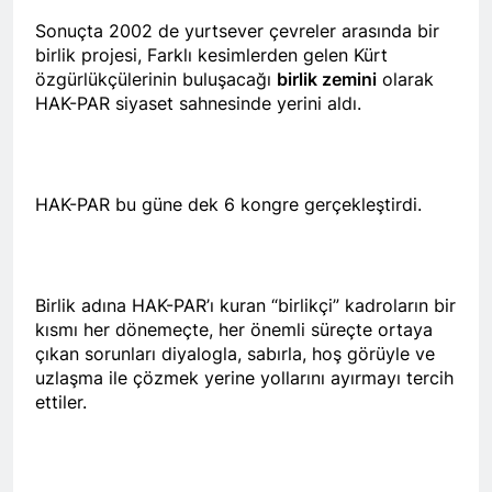
Sonuçta 2002 de yurtsever çevreler arasında bir
HAK- PAR heyeti, YNK
birlik projesi, Farklı kesimlerden gelen Kürt
Merkez Komite üyesi ve
özgürlükçülerinin buluşacağı
birlik zemini
olarak
Parti Sözcüsü Sadi Pire ve
2 Yıl Ago
Merkez komite üyesi Rebaz
HAK-PAR siyaset sahnesinde yerini aldı.
24 Kasım 2015 tarihi, yol
Berkoty ile görüştü.
arkadaşımız Mustafa
Tasçı’nın aramızdan
2 Yıl Ago
ayrılışının yıl dönümü.
25 Kasım Kadına Yönelik
HAK-PAR bu güne dek 6 kongre gerçekleştirdi.
Şiddete Karşı Uluslararası
Mücadele Günü Kutlu
2 Yıl Ago
olsun.
Hak ve Özgürlükler
Partisi Tunceli ili
merkez ilçesinin 2.
2 Yıl Ago
Birlik adına HAK-PAR’ı kuran “birlikçi” kadroların bir
Olağan kongresi
Kayyum Siyasetini Bir
kısmı her dönemeçte, her önemli süreçte ortaya
gerçekleşti.
Kez Daha Kınıyoruz
çıkan sorunları diyalogla, sabırla, hoş görüyle ve
2 Yıl Ago
uzlaşma ile çözmek yerine yollarını ayırmayı tercih
Dünya Çocuk Hakları
ettiler.
Günü Kutu Olsun
2 Yıl Ago
2 Yıl Ago