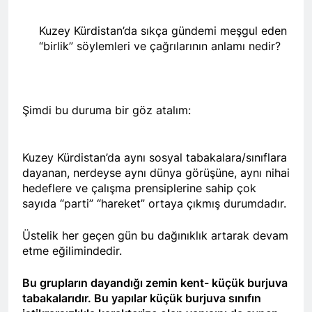
Barış ancak Kürt halkının
tarihinde gerçekleştirdiği
birinci oturumunda
meşru haklarının tanınması
toplantıya Genel Başkan
moderatör Ercan İlgin,
Kuzey Kürdistan’da sıkça gündemi meşgul eden
ile gerçekleşebilir. 1 EYLÜL
Düzgün Kaplan’da katıldı.
11 Ay Ago
konuşmacılar Yazar Ümit
DÜNYA BARIŞ GÜNÜ KUTLU
“birlik” söylemleri ve çağrılarının anlamı nedir?
Hak ve Özgürlükler Partisi-
Fırat, Prf. Dr. Aziz Yağan ve
OLSUN
HAK-PAR Urfa ili SİVEREK
Doç. Dr. Bülent Küçük ülkede
ilçe kongresi yapıldı.
ve ortadoğu’da gelişen son
11 Ay Ago
süreci değerlendiren
Hak ve Özgürlükler Partisi-
sunumlarını yaptılar.
Şimdi bu duruma bir göz atalım:
HAK-PAR Heyeti, Hewler’de
KDP İran temsilciliğini
11 Ay Ago
ziyaret etti
HAK-PAR Heyeti
Hewler’de ENKS ile
Kuzey Kürdistan’da aynı sosyal tabakalara/sınıflara
görüştü
dayanan, nerdeyse aynı dünya görüşüne, aynı nihai
11 Ay Ago
hedeflere ve çalışma prensiplerine sahip çok
HAK-PAR Heyeti Hewler’de
KDP ALAKAD ile görüştü
sayıda “parti” “hareket” ortaya çıkmış durumdadır.
HAK-PAR Heyeti 25 ağustos
12 Ay Ago
2025’te Hewler’de KDP
HAK-PAR Başkanlık Kurulu;
Üstelik her geçen gün bu dağınıklık artarak devam
ALAKAD ile görüştü
‘KÜRT HALKI HAK VE
etme eğilimindedir.
ÖZGÜRLÜK
12 Ay Ago
MÜCADELESİNDEN ASLA
Lozan Antlaşması
Bu grupların dayandığı zemin kent- küçük burjuva
VAZ GEÇMEYECEKTİR.’
üzerinden 102 yıl geçse de;
tabakalarıdır. Bu yapılar küçük burjuva sınıfın
Kürt milleti özgürlükten
1 Yıl Ago