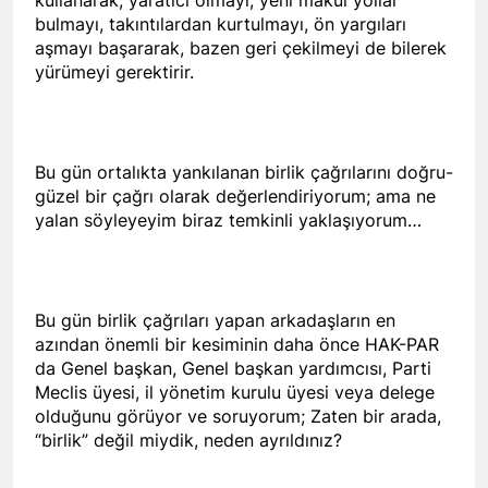
HAK-PAR ve AZADÎ
bulmayı, takıntılardan kurtulmayı, ön yargıları
HAREKETİ başkanları, 24
Ağustos 2024 tarihinde
aşmayı başararak, bazen geri çekilmeyi de bilerek
2 Yıl Ago
Diyarbakır gazeteciler
yürümeyi gerektirir.
HAK-PAR başkanlık
cemiyetinde yaptıkları basın
kurulu Diyarbakır’da
toplantısıyla HAK-PAR da
toplandı.
2 Yıl Ago
birleştikleri ilan ettiler.
Diyarbakır (Rûdaw) – Hak ve
Özgürlükler Partisi (HAK-
Bu gün ortalıkta yankılanan birlik çağrılarını doğru-
PAR) ile Azadi Hareketi
güzel bir çağrı olarak değerlendiriyorum; ama ne
2 Yıl Ago
birleşme kararı aldı. HAK-
yalan söyleyeyim biraz temkinli yaklaşıyorum…
HAK-PAR Genel Başkan
PAR Genel Başkanı Düzgün
Yardımcısı Dış ilişkilerden
Kaplan ile Azadi Hareketi
sorumlu Cafer Sterk,
2 Yıl Ago
Başkanı Metin Pirani,
Almanya’nın Berlin kentin
Em 78 emin salvegera
Diyarbakır’da yaptıkları ortak
de bir dizi görüşmelerde
damezrandina Partî
basın açıklamasında
Bu gün birlik çağrıları yapan arkadaşların en
bulundu.
Demokratî Kurdistan (PDK)
birleşme kararı aldıklarını
2 Yıl Ago
azından önemli bir kesiminin daha önce HAK-PAR
pîroz dikin.
duyurdu.
Muzaffer Şener’in
da Genel başkan, Genel başkan yardımcısı, Parti
gözaltına alınmasını
Meclis üyesi, il yönetim kurulu üyesi veya delege
kınıyoruz.
2 Yıl Ago
olduğunu görüyor ve soruyorum; Zaten bir arada,
Yavuz Koçoğlu’nu
“birlik” değil miydik, neden ayrıldınız?
aramızdan ayrılışının 24.
yıl dönümünde saygıyla
2 Yıl Ago