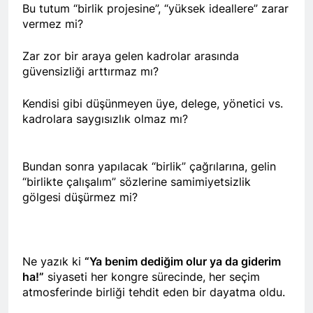
Bu tutum “birlik projesine”, “yüksek ideallere” zarar
2 Yıl Ago
vermez mi?
HAK-PAR Karataş ilçe
kongresi yapıldı
Zar zor bir araya gelen kadrolar arasında
2 Yıl Ago
güvensizliği arttırmaz mı?
HAK-PAR Genel Başkanı
Düzgün Kaplan,
Kendisi gibi düşünmeyen üye, delege, yönetici vs.
Mardin/Kızıltepe ilçesinde
2 Yıl Ago
bir dizi görüşmeler
kadrolara saygısızlık olmaz mı?
HAK-PAR Genel Başkanı
gerçekleştirdi.
Düzgün Kaplan, DOZ
Yayınevini Ziyaret Etti.
2 Yıl Ago
Bundan sonra yapılacak “birlik” çağrılarına, gelin
2 Yıl Ago
“birlikte çalışalım” sözlerine samimiyetsizlik
gölgesi düşürmez mi?
DÜNYA KIZ ÇOCUKLARI
GÜNÜ KUTLU OLSUN
2 Yıl Ago
HAK-PAR Heyeti Van ve
Ne yazık ki
“Ya benim dediğim olur ya da giderim
Tatvan’ı ziyaret etti.
ha!”
siyaseti her kongre sürecinde, her seçim
2 Yıl Ago
atmosferinde birliği tehdit eden bir dayatma oldu.
Gar Katliamının
üzerinden 9 yıl geçti