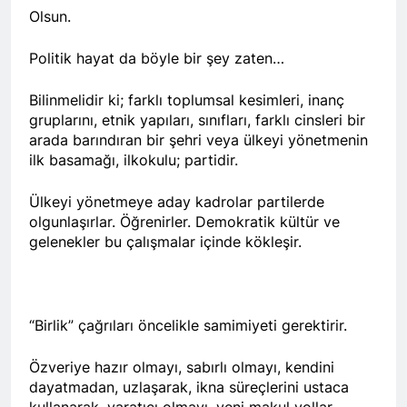
Merkez ve Genç ilçe
Olsun.
kongrelerini
2 Yıl Ago
gerçekleştirdi.
12 Eylül 1980 Askeri faşist
Politik hayat da böyle bir şey zaten…
darbecilerini bir kez daha
lanetliyoruz 12 Eylül 1980
2 Yıl Ago
Bilinmelidir ki; farklı toplumsal kesimleri, inanç
yılında Türkiye’de
Anadilde eğitim hakkının
gruplarını, etnik yapıları, sınıfları, farklı cinsleri bir
gerçekleştirilen Askeri faşist
tanınmasını savunuyor ve
darbenin üzerinden 44 yıl
arada barındıran bir şehri veya ülkeyi yönetmenin
talep ediyoruz.
2 Yıl Ago
geçti.
ilk basamağı, ilkokulu; partidir.
6/7 Eylül 1955…Utanç
verici etnik temizlik
Ülkeyi yönetmeye aday kadrolar partilerde
uygulaması.
2 Yıl Ago
olgunlaşırlar. Öğrenirler. Demokratik kültür ve
Diyarbakır HAK-PAR İl
gelenekler bu çalışmalar içinde kökleşir.
örgütü bugün 01.09.2024
pazar günü Ergani ilçe
2 Yıl Ago
örgütü kongresini
Avukat Bermal
gerçekleştirdi.
Yildeniz’i kutluyoruz
“Birlik” çağrıları öncelikle samimiyeti gerektirir.
2 Yıl Ago
1 Eylül Dünya Barış
Özveriye hazır olmayı, sabırlı olmayı, kendini
Günü Kutlu Olsun
dayatmadan, uzlaşarak, ikna süreçlerini ustaca
2 Yıl Ago
kullanarak, yaratıcı olmayı, yeni makul yollar