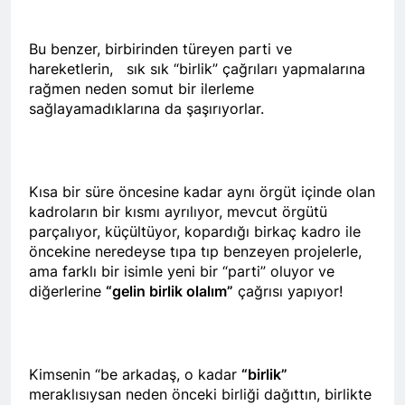
açıklamayı kamuoyu ile
paylaşmayı kararlaştırdı.
BAŞTA KÜRT HALKI OLMAK
ÜZERE HERKESİN, MEŞRU
Bu benzer, birbirinden türeyen parti ve
HAKLARININ TESLİM
hareketlerin, sık sık “birlik” çağrıları yapmalarına
1 Yıl Ago
EDİLDİĞİ ADİL BİR DÜZEN
rağmen neden somut bir ilerleme
HAK-PAR, PDK-BAKUR, PSK,
UMUDUMUZU CANLI
PWK, Diyarbakır e Mardin’de
sağlayamadıklarına da şaşırıyorlar.
TUTARAK; RAMAZAN
Halepçe Soykırımı’nı Andılar:
1 Yıl Ago
BAYRAMINIZI
Halepçe Soykırımının
Ahmed el Şara ve Mazlum
KUTLUYORUZ!
Yaraları, Ulusal Birlik ve
Abdi’nin imzaladığı
Kürdistan’ın Özgürlüğüyle
anlaşma, Kürtlerin kolektif
1 Yıl Ago
Kısa bir süre öncesine kadar aynı örgüt içinde olan
Sarılabilir
haklarını içermiyor.
HAK-PAR Adana İl Kadın
kadroların bir kısmı ayrılıyor, mevcut örgütü
Komisyonu 8 Mart Dünya
parçalıyor, küçültüyor, kopardığı birkaç kadro ile
Kadınlar gününü kutladı
1 Yıl Ago
öncekine neredeyse tıpa tıp benzeyen projelerle,
HAK-PAR Fransa Konferansı
ama farklı bir isimle yeni bir “parti” oluyor ve
Başarıyla Sonuçlandı
diğerlerine
“gelin birlik olalım”
çağrısı yapıyor!
Düzgün KAPLAN; ‘PKK’ nin
1 Yıl Ago
feshi en başta Kürt halkının
BASINA VE KAMUOYUNA
yararına olacaktır.’
Eşitlik ve özgürlük
mücadelesi veren tüm
1 Yıl Ago
Kimsenin “be arkadaş, o kadar
“birlik”
kadınları selamlıyoruz
İZMİR’DE HAK.PAR, PSK
meraklısıysan neden önceki birliği dağıttın, birlikte
Bugün 8 Mart Dünya
ve PWK DEN YEREL İŞ