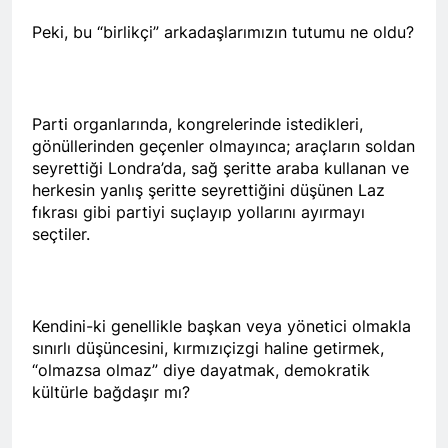
ÇÖZÜM “ VE ÇÖZÜMLEME
Peki, bu “birlikçi” arkadaşlarımızın tutumu ne oldu?
-1- SORUN OLAN
KÜRTLERİN VARLIĞI MI
2 Yıl Ago
HAK-PAR Avrupa
Koordinasyon Kurulu
Parti organlarında, kongrelerinde istedikleri,
02.11.2024 tarihinde
2 Yıl Ago
gönüllerinden geçenler olmayınca; araçların soldan
Frankfurt’ta toplandı ve
DİAKURD /Diaspora Kürtleri
seyrettiği Londra’da, sağ şeritte araba kullanan ve
gündemindeki konuları
Konfederasyonunun Lozan
herkesin yanlış şeritte seyrettiğini düşünen Laz
görüştü.
Antlaşması ve sonrasında
2 Yıl Ago
fıkrası gibi partiyi suçlayıp yollarını ayırmayı
Kürtlerin, ulus olmaktan
Diyarbakır HAK-PAR İl
seçtiler.
kaynaklı kolektif haklarını
örgütü Dünya’ ve Türkiye’de
kullanamadıklarından
yaşanan son gelişmeler ile
2 Yıl Ago
hareketle, maruz kaldıkları
ilgili bugün ilk örgütü
Kürt dili ve edebiyatı uzmani
uluslararası hukuka da aykırı
binasında basın toplantısı
Paris’teki Kürt Enstitüisü’nün
politikalara dikkat çeken
gerçekleştirdi.
Kendini-ki genellikle başkan veya yönetici olmakla
kurucularından dilbilimci,
hukuki süreci destekliyoruz.
2 Yıl Ago
sınırlı düşüncesini, kırmızıçizgi haline getirmek,
araştırmacı ve yazar
BAHÇELİ, ÖCALAN VE
“olmazsa olmaz” diye dayatmak, demokratik
Profesir Joyce Blau 92
KÜRT MESELESİ
yaşında yaşama veda etti.
kültürle bağdaşır mı?
ÜZERİNE
2 Yıl Ago
BAHÇELÎ, OCALAN Û
PİRSGİRÊKA KURD