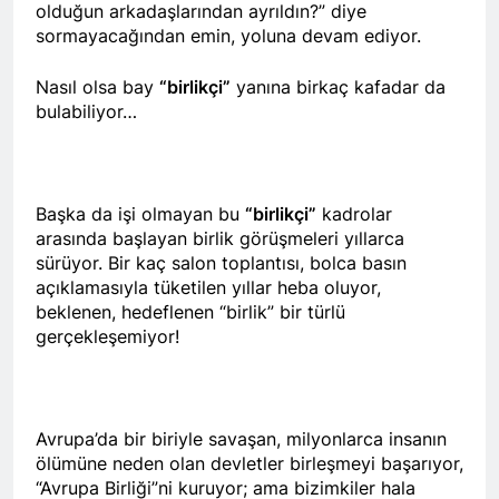
olduğun arkadaşlarından ayrıldın?” diye
kadınlar günü.
BİRLİĞİ
1 Yıl Ago
sormayacağından emin, yoluna devam ediyor.
HAK-PAR Hewler temsilcisi
Mehmet Şirin Timur; HAK-
Nasıl olsa bay
“birlikçi”
yanına birkaç kafadar da
PAR heyetine gösterilen ilgi
1 Yıl Ago
bulabiliyor…
için teşekkür ediyoruz.
HAK-PAR BAŞKANLIK
KURULU; ‘Kürt meselesi
PKK den ibaret değildir.’
1 Yıl Ago
*HAK-PAR Genel başkanı
Başka da işi olmayan bu
“birlikçi”
kadrolar
Düzgün KAPLAN,* *Erbil’de
arasında başlayan birlik görüşmeleri yıllarca
RUDAW’ın düzenlediği
1 Yıl Ago
sürüyor. Bir kaç salon toplantısı, bolca basın
“Ortadoğu’nun Geleceğinde
HAK-PAR Genel Başkanı
Belirsizlikler” Formuna
açıklamasıyla tüketilen yıllar heba oluyor,
Düzgün Kaplan “Hewler
katıldı*
beklenen, hedeflenen “birlik” bir türlü
Ortadoğu’nun politik
1 Yıl Ago
gerçekleşemiyor!
merkezine dönüşmektedir”
HAK-PAR, PSK VE PWK
İZMİR’İN KONAK
MEYDANINDA ORTAK
1 Yıl Ago
BASIN AÇIKLAMASI YAPTI
Dünya Anadil Günü’nde HAK-
Avrupa’da bir biriyle savaşan, milyonlarca insanın
PAR’ın eski genel başkanı
sayın Kemal Burkay’dan
ölümüne neden olan devletler birleşmeyi başarıyor,
1 Yıl Ago
konferans Dünya Anadil
“Avrupa Birliği”ni kuruyor; ama bizimkiler hala
HAK-PAR Viyana