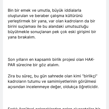
Di 79emîn salvegera
rêzdarî bi bîr tînin.
ragihandina wê de
Bin bir emek ve umutla, büyük iddialarla
KOMARA MEHABADÊ
2 Yıl Ago
oluşturulan ve beraber çalışma kültürünü
RONAHÎ DIDE ME
İlan edilişinin 79. yıl
yerleştirmek bir yana, var olan kadroların da bir
dönümünde MAHABAD
birini suçlaması ile bu alandaki umutsuzluğu
KÜRDİSTAN CUMHURİYETİ
2 Yıl Ago
büyütmekle sonuçlanan pek çok eski girişimi bir
IŞIK SAÇMAYA DEVAM
HAK-PAR Genel başkanı
EDİYOR
yana bırakalım.
Düzgün Kaplan ENKS
başkanı Mihemed İsmail ile
2 Yıl Ago
telefonda görüştü.
Hak ve Özgürlükler Partisi
HAK-PAR Parti Meclisi 11
Son yılların en kapsamlı birlik projesi olan HAK-
Ocak 2025 tarihinde Ankara
2 Yıl Ago
Genel Merkez’de toplandı.
PAR sürecine bir göz atalım.
Necati TANK Erzincan-
Balıbey Köyünde toprağa
verildi
Zira bu süreç, bu gün sahnede olan kimi “birlikçi”
2 Yıl Ago
kadroların tutumu ve samimiyetlerinin görülmesi
HAK-PAR Suriye Kürt Ulusal
açısından incelenmeye değer, oldukça öğreticidir.
Konseyi (ENKS)
başkanlığına seçilen
2 Yıl Ago
Mihemed İsmail’i kutladı.
Yeni yıl halkımıza ve tüm
dünyaya özgürlük ve barış
getirsin
Farklı örgütsel geleneklerden gelen siyasetçiler bir
2 Yıl Ago