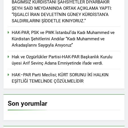
Cafer Sterk Fransa’da ‘HAK-
BAĞIMSIZ KÜRDİSTANİ ŞAHSİYETLER DİYARBAKIR
PAR ve Mart 2024 yerel
2 Yıl Ago
ŞEYH SAİD MEYDANINDA ORTAK AÇIKLAMA YAPTI:
seçimleri’ konulu toplantıya
HAK-PAR’ın 2024 Yerel
“İŞGALCİ İRAN DEVLETİ’NİN GÜNEY KÜRDİSTAN’A
katıldı.
Seçim Bildirgesi:
SALDIRILARINI ŞİDDETLE KINIYORUZ.”
2 Yıl Ago
HAK-PAR, PSK ve PWK İstanbul’da Kadı Muhammed ve
HAK-PAR Kızıltepe ilçe
teşkilatının açılışı yapıldı
Kürdistan Şehitlerini Andılar ‘’Kadı Muhammed ve
Arkadaşlarını Saygıyla Anıyoruz’’
2 Yıl Ago
Gelê me yê hêja; Weke HAK-
Hak ve Ozgürlükler Partisi-HAK-PAR Başkanlık Kurulu
PAR em soz didin ku bi
feraseta ‘Şaredariya
üyesi Arif Sevinç Adana Emniyetinde ifade verdi.
2 Yıl Ago
welatparêz’ di qada
HAK-PAR Genel başkanı
rêveberiyên herêmî de
HAK–PAR Parti Meclisi; KÜRT SORUNU İKİ HALKIN
Düzgün Kaplan, Dersim’de
xebateke mînak bidin
EŞİTLİĞİ TEMELİNDE ÇÖZÜLMELİDİR
işçi Zülfü Çelikdemir’in
2 Yıl Ago
meşandin.
cenaze törenine katıldı.
HAK-PAR Diyarbakır
Büyükşehir Belediye Başkan
Adayı; MEHMET ŞAH EREN
2 Yıl Ago
Son yorumlar
HAK-PAR, KDP-KÛRD ve
Talan mantığıyla
AZADÎ HAREKETİ tarafından
yürütülen madenciliği
Diyarbakır Büyükşehir
kınıyoruz
2 Yıl Ago
Belediye Başkan adayı olarak
HAK-PAR Genel başkanı
tespit edilen Mehmet Şah