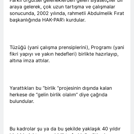
araya gelerek, çok uzun tartışma ve çalışmalar
Roboski Katliamını
Unutmadık,
sonucunda, 2002 yılında, rahmetli Abdulmelik Fırat
Unutturmayacağız!
başkanlığında HAK-PAR’ı kurdular.
2 Yıl Ago
HAK-PAR, PSK ve PWK’den
ortak konferans.’ KÜRT
MESELESİ BARIŞÇIL
2 Yıl Ago
YOLLARLA VE DİYALOĞLA
HAK-PAR, PSK VE PWK
Tüzüğü (yani çalışma prensiplerini), Programı (yani
ÇÖZÜLMELİDİR
DİYARBAKİR-DEMİROTEL’de
fikri yapıyı ve yakın hedefleri) birlikte hazırlayıp,
gerçekleştirdikleri
2 Yıl Ago
altına imza attılar.
konferansın ardından, 23
HAK-PAR, PSK ve PWK’den
Aralık 2024 tarihinde saat
ortak konferans.’ KÜRT
11.00de Gazeteciler
MESELESİ BARIŞÇIL
2 Yıl Ago
Cemiyetinde ortaklaştıkları bir
YOLLARLA VE DİYALOĞLA
BARIŞ ANCAK KÜRT
metni kamuoyuna sundular.
Yarattıkları bu “birlik “projesinin dışında kalan
ÇÖZÜLMELİDİR
HALKININ HAKLARI
PSK genel başkanı Bayram
herkese de “gelin birlik olalım” diye çağrıda
TANINARAK
Bozyel’in açılış konuşmasının
2 Yıl Ago
bulundular.
SAĞLANABİLİR
ardından bildirinin Kürtçesini
10 Aralık ‘Dünya İnsan
PWD genel başkanı Mustafa
Hakları Günü’ kutlu
Özçelik Türkçesini ise HAK-
olsun.
2 Yıl Ago
PAR Genel başkan yardımcısı
Esad Rejimi de döktüğü
Mehmet Şah Eren okudu.
Bu kadrolar şu ya da bu şekilde yaklaşık 40 yıldır
kanda boğuldu