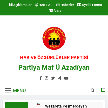
Skip
Açıklamalar
HAK-PAR
Haberler
Üyelik Formu
to
Arşiv
content
HAK VE ÖZGÜRLÜKLER PARTİSİ
Partîya Maf Û Azadîyan
MENU
Wezareta Pêşmergeyan