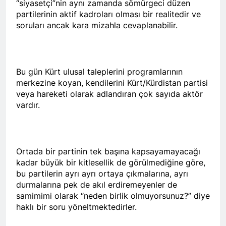
“siyasetçi”nin aynı zamanda sömürgeci düzen
Kurdistan24 te Cemal
1 Yıl Ago
Batun’un konuğu oldu.
partilerinin aktif kadroları olması bir realitedir ve
HAK-PAR PM üyesi
soruları ancak kara mizahla cevaplanabilir.
Siracettin Sarı; Almanya-
Bottrop’da “Ortadoğu,
1 Yıl Ago
Kürtler ve Yeni Dönem
HAK-PAR pm üyesi
Stratejileri” üzerine bir
Seracettin Sarı, 06.04.2025
konferans verdi.
tarihin de Almanya’nın
Bu gün Kürt ulusal taleplerini programlarının
1 Yıl Ago
Bottrop kendinden sonra,
merkezine koyan, kendilerini Kürt/Kürdistan partisi
HAK-PAR Genel başkanı
Hamburg kentinde de
veya hareketi olarak adlandıran çok sayıda aktör
Meclise davet edildi.
”Ortadoğu, Kürtler ve Yeni
vardır.
1 Yıl Ago
Dönem Stratejileri” üzerine
HAK-PAR Mardin ili
konferans serisine devam
Kızıltepe ilçe kongresi
etti.
yapıldı.
1 Yıl Ago
*Halkımızı kendi ulusal
Ortada bir partinin tek başına kapsayamayacağı
talepleri etrafında
kadar büyük bir kitlesellik de görülmediğine göre,
birleşmeye çağırıyoruz.*
1 Yıl Ago
bu partilerin ayrı ayrı ortaya çıkmalarına, ayrı
HAK-PAR Parti Meclisi 12
HAK-PAR Mersin il örgütü
durmalarına pek de akıl erdiremeyenler de
Nisan 2025 tarihinde Ankara
Newrozu coşkulu bir
samimimi olarak “neden birlik olmuyorsunuz?” diye
genel merkezde toplanarak
etkinlikle kutladı
1 Yıl Ago
haklı bir soru yöneltmektedirler.
gündemindeki konuları
görüştü ve aşağıdaki
1 Yıl Ago