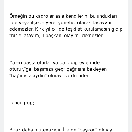
Kurdistana Îranê kir.
Qasimlo di salvegera 35.
2 Yıl Ago
wefata wî de bi rêzdarî bi
Kürt halkının meşru haklarını
Örneğin bu kadrolar asla kendilerini bulundukları
bîr tînin.
teslim etmek yerine, kanla
ilde veya ilçede yerel yönetici olarak tasavvur
bastırmayı seçen Kemalist
2 Yıl Ago
edemezler. Kırk yıl o ilde teşkilat kurulamasın gidip
rejim, 13.07.1930 tarihinde
Platforma Ciwanên
“bir el atayım, il başkanı olayım” demezler.
gerçekleştirdiği “en kanlı”
Serbixwe üyeleri derhal
katliamlarından biri olan
serbest bırakılmalıdır.
2 Yıl Ago
Zilan Deresi Katliamı
Alişer ve Zarife Xanım,
üzerinden 94 yıl geçti.
Özgürlük Mücadelemizde
Ya en başta olurlar ya da gidip evlerinde
Hep Yaşayacak
2 Yıl Ago
oturur,“gel başımıza geç” çağrısını bekleyen
EMEKÇİ VE EMEKLİNİN
“bağımsız aydın” olmayı sürdürürler.
YANINDAYIZ
2 Yıl Ago
Sivas Katliamının 31. yıl
dönümünde yaşamını
İkinci grup;
yitirenleri saygıyla
2 Yıl Ago
anıyoruz.
HAK-PAR BAŞKANLIK
KURULU TOPLANDI
2 Yıl Ago
Biraz daha mütevazıdır. İlle de “başkan” olmayı
Süleyman ATAY’ın