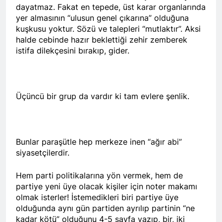
dayatmaz. Fakat en tepede, üst karar organlarında
vasiyeti yerine getirildi.
yer almasının “ulusun genel çıkarına” olduğuna
2 Yıl Ago
kuşkusu yoktur. Sözü ve talepleri “mutlaktır”. Aksi
HAK-PARê serdana
halde cebinde hazır beklettiği zehir zemberek
Pine Caffe kir
istifa dilekçesini bırakıp, gider.
2 Yıl Ago
HAK-PAR 10. OLAĞAN
KONGRESİ SONUÇ
BİLDİRİSİ: Basına ve
2 Yıl Ago
kamuoyuna
HAK-PAR 10. OLAĞAN
Üçüncü bir grup da vardır ki tam evlere şenlik.
KONGRESİ; Demokratik ve
sivil bir anayasayı birlikte
2 Yıl Ago
yapalım. HAK-PAR taraftır
HAK-PAR GENEL BAŞKANI
ve üzerine düşeni yapmaya
DÜZGÜN KAPLAN’IN
Bunlar paraşütle hep merkeze inen “ağır abi”
hazırdır.
10.KONGRE KONUŞMASI
2 Yıl Ago
siyasetçilerdir.
HAK-PAR 10 KONGRE
KARARLARI
Hem parti politikalarına yön vermek, hem de
2 Yıl Ago
partiye yeni üye olacak kişiler için noter makamı
2 Yıl Ago
olmak isterler! İstemedikleri biri partiye üye
olduğunda aynı gün partiden ayrılıp partinin “ne
HAK-PAR Karakoçan ilçe
kadar kötü” olduğunu 4-5 sayfa yazıp, bir, iki