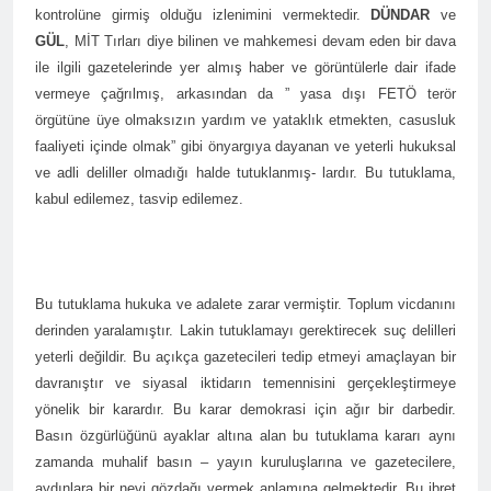
asla vaz geçmedi
kontrolüne girmiş olduğu izlenimini vermektedir.
DÜNDAR
ve
MECLÎSA PARTİYA HAK-
GÜL
, MİT Tırları diye bilinen ve mahkemesi devam eden bir dava
PARê: Têkçûna heyî têkçûna
rê û polîtîkayên xelet in. Divê
ile ilgili gazetelerinde yer almış haber ve görüntülerle dair ifade
1 Yıl Ago
Kurd li dora polîtîkayên
YENİLEN YANLIŞ YOL VE
vermeye çağrılmış, arkasından da ” yasa dışı FETÖ terör
neteweyî yên rast bibin yek.
YÖNTEMLERDİR. KÜRTLER
örgütüne üye olmaksızın yardım ve yataklık etmekten, casusluk
DOĞRU, ULUSAL
1 Yıl Ago
faaliyeti içinde olmak” gibi önyargıya dayanan ve yeterli hukuksal
POLİTİKALAR ETRAFINDA
HAK-PAR Genel Başkanı
ve adli deliller olmadığı halde tutuklanmış- lardır. Bu tutuklama,
KENETLENMELİ
Düzgün Kaplan’ın Kurdistan
kabul edilemez, tasvip edilemez.
partileri Hak ve Özgürlükler
1 Yıl Ago
Partisi (HAK-PAR), Kürdistan
HAK-PAR MERKEZİ KADIN
Demokrat Partisi – Türkiye
KOMİSYONU HEWLER’DE
(KDP-T), Kürdistan Sosyalist
ENKS Yİ ZİYARET ETTİ
1 Yıl Ago
Partisi (PSK) ve Kürdistan
Bu tutuklama hukuka ve adalete zarar vermiştir. Toplum vicdanını
HAK-PAR KADIN HEYETİ
Yurtseverler Partisi
derinden yaralamıştır. Lakin tutuklamayı gerektirecek suç delilleri
HEWLER’DE HİZBÊN
(PWK)’nin ortaklaşa Van da
ZEHMETKEŞÊN
düzenledikleri çalıştayda
yeterli değildir. Bu açıkça gazetecileri tedip etmeyi amaçlayan bir
1 Yıl Ago
KURDİSTANÊ KADIN
yaptığı konuşma:
HAK-PAR KADIN HEYETİ
davranıştır ve siyasal iktidarın temennisini gerçekleştirmeye
MECLİSİ ÜYELERİ İLE
ALAKAD’I ZİYARET ETTİ.
yönelik bir karardır. Bu karar demokrasi için ağır bir darbedir.
GÖRÜŞTÜ
1 Yıl Ago
Basın özgürlüğünü ayaklar altına alan bu tutuklama kararı aynı
HAK-PAR kadın komisyonu
zamanda muhalif basın – yayın kuruluşlarına ve gazetecilere,
üyesi Berin Eren
aydınlara bir nevi gözdağı vermek anlamına gelmektedir. Bu ibret