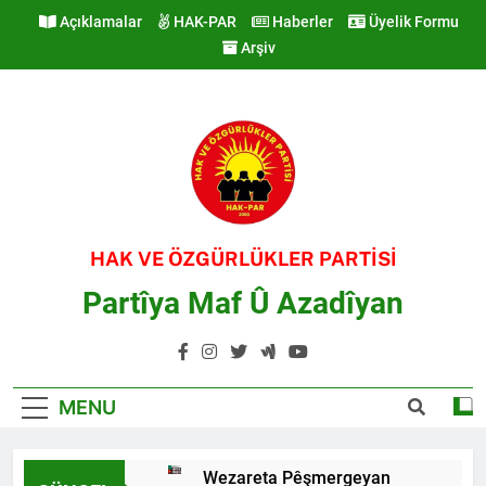
Skip
Açıklamalar
HAK-PAR
Haberler
Üyelik Formu
to
Arşiv
content
HAK VE ÖZGÜRLÜKLER PARTİSİ
Partîya Maf Û Azadîyan
MENU
Wezareta Pêşmergeyan