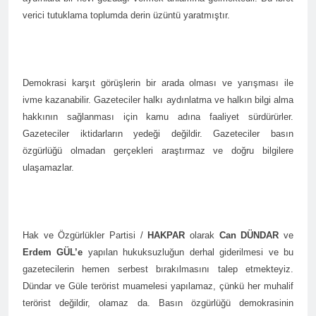
Kurdistan24 te Cemal
1 Yıl Ago
verici tutuklama toplumda derin üzüntü yaratmıştır.
Batun’un konuğu oldu.
HAK-PAR PM üyesi
Siracettin Sarı; Almanya-
Bottrop’da “Ortadoğu,
1 Yıl Ago
Kürtler ve Yeni Dönem
HAK-PAR pm üyesi
Stratejileri” üzerine bir
Demokrasi karşıt görüşlerin bir arada olması ve yarışması ile
Seracettin Sarı, 06.04.2025
konferans verdi.
tarihin de Almanya’nın
ivme kazanabilir. Gazeteciler halkı aydınlatma ve halkın bilgi alma
1 Yıl Ago
Bottrop kendinden sonra,
HAK-PAR Genel başkanı
hakkının sağlanması için kamu adına faaliyet sürdürürler.
Hamburg kentinde de
Meclise davet edildi.
Gazeteciler iktidarların yedeği değildir. Gazeteciler basın
”Ortadoğu, Kürtler ve Yeni
1 Yıl Ago
Dönem Stratejileri” üzerine
özgürlüğü olmadan gerçekleri araştırmaz ve doğru bilgilere
HAK-PAR Mardin ili
konferans serisine devam
ulaşamazlar.
Kızıltepe ilçe kongresi
etti.
yapıldı.
1 Yıl Ago
*Halkımızı kendi ulusal
talepleri etrafında
Hak ve Özgürlükler Partisi /
HAKPAR
olarak
Can DÜNDAR
ve
birleşmeye çağırıyoruz.*
1 Yıl Ago
HAK-PAR Parti Meclisi 12
Erdem GÜL’e
yapılan hukuksuzluğun derhal giderilmesi ve bu
HAK-PAR Mersin il örgütü
Nisan 2025 tarihinde Ankara
gazetecilerin hemen serbest bırakılmasını talep etmekteyiz.
Newrozu coşkulu bir
genel merkezde toplanarak
etkinlikle kutladı
Dündar ve Güle terörist muamelesi yapılamaz, çünkü her muhalif
1 Yıl Ago
gündemindeki konuları
terörist değildir, olamaz da. Basın özgürlüğü demokrasinin
görüştü ve aşağıdaki
1 Yıl Ago