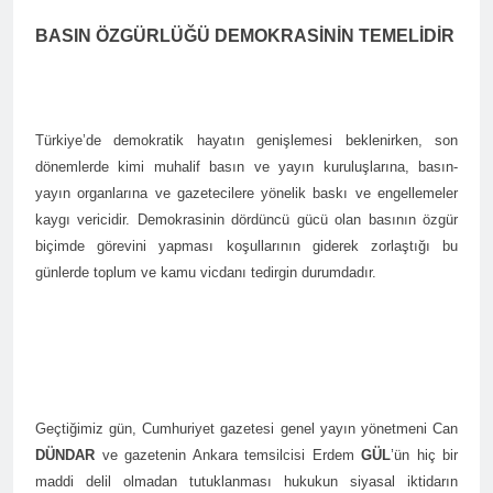
Barış ancak Kürt halkının
tarihinde gerçekleştirdiği
birinci oturumunda
meşru haklarının tanınması
toplantıya Genel Başkan
BASIN ÖZGÜRLÜĞÜ DEMOKRASİNİN TEMELİDİR
moderatör Ercan İlgin,
ile gerçekleşebilir. 1 EYLÜL
Düzgün Kaplan’da katıldı.
11 Ay Ago
konuşmacılar Yazar Ümit
DÜNYA BARIŞ GÜNÜ KUTLU
Hak ve Özgürlükler Partisi-
Fırat, Prf. Dr. Aziz Yağan ve
OLSUN
HAK-PAR Urfa ili SİVEREK
Doç. Dr. Bülent Küçük ülkede
ilçe kongresi yapıldı.
ve ortadoğu’da gelişen son
11 Ay Ago
Türkiye’de demokratik hayatın genişlemesi beklenirken, son
süreci değerlendiren
Hak ve Özgürlükler Partisi-
sunumlarını yaptılar.
dönemlerde kimi muhalif basın ve yayın kuruluşlarına, basın-
HAK-PAR Heyeti, Hewler’de
KDP İran temsilciliğini
yayın organlarına ve gazetecilere yönelik baskı ve engellemeler
11 Ay Ago
ziyaret etti
kaygı vericidir. Demokrasinin dördüncü gücü olan basının özgür
HAK-PAR Heyeti
Hewler’de ENKS ile
biçimde görevini yapması koşullarının giderek zorlaştığı bu
görüştü
11 Ay Ago
günlerde toplum ve kamu vicdanı tedirgin durumdadır.
HAK-PAR Heyeti Hewler’de
KDP ALAKAD ile görüştü
HAK-PAR Heyeti 25 ağustos
12 Ay Ago
2025’te Hewler’de KDP
HAK-PAR Başkanlık Kurulu;
ALAKAD ile görüştü
‘KÜRT HALKI HAK VE
ÖZGÜRLÜK
12 Ay Ago
Geçtiğimiz gün, Cumhuriyet gazetesi genel yayın yönetmeni Can
MÜCADELESİNDEN ASLA
Lozan Antlaşması
VAZ GEÇMEYECEKTİR.’
DÜNDAR
ve gazetenin Ankara temsilcisi Erdem
GÜL
’ün hiç bir
üzerinden 102 yıl geçse de;
maddi delil olmadan tutuklanması hukukun siyasal iktidarın
Kürt milleti özgürlükten
1 Yıl Ago