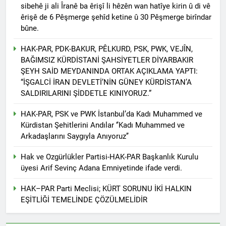
sibehê ji ali Îranê ba êrişî li hêzên wan hatîye kirin û di vê
Roboski Katliamını
êrişê de 6 Pêşmerge şehîd ketine û 30 Pêşmerge birîndar
Unutmadık,
bûne.
Unutturmayacağız!
2 Yıl Ago
HAK-PAR, PSK ve PWK’den
HAK-PAR, PDK-BAKUR, PÊLKURD, PSK, PWK, VEJÎN,
ortak konferans.’ KÜRT
BAĞIMSIZ KÜRDİSTANİ ŞAHSİYETLER DİYARBAKIR
MESELESİ BARIŞÇIL
2 Yıl Ago
ŞEYH SAİD MEYDANINDA ORTAK AÇIKLAMA YAPTI:
YOLLARLA VE DİYALOĞLA
HAK-PAR, PSK VE PWK
“İŞGALCİ İRAN DEVLETİ’NİN GÜNEY KÜRDİSTAN’A
ÇÖZÜLMELİDİR
DİYARBAKİR-DEMİROTEL’de
SALDIRILARINI ŞİDDETLE KINIYORUZ.”
gerçekleştirdikleri
2 Yıl Ago
konferansın ardından, 23
HAK-PAR, PSK ve PWK’den
HAK-PAR, PSK ve PWK İstanbul’da Kadı Muhammed ve
Aralık 2024 tarihinde saat
ortak konferans.’ KÜRT
Kürdistan Şehitlerini Andılar ‘’Kadı Muhammed ve
11.00de Gazeteciler
MESELESİ BARIŞÇIL
2 Yıl Ago
Cemiyetinde ortaklaştıkları bir
Arkadaşlarını Saygıyla Anıyoruz’’
YOLLARLA VE DİYALOĞLA
BARIŞ ANCAK KÜRT
metni kamuoyuna sundular.
ÇÖZÜLMELİDİR
HALKININ HAKLARI
PSK genel başkanı Bayram
Hak ve Ozgürlükler Partisi-HAK-PAR Başkanlık Kurulu
TANINARAK
Bozyel’in açılış konuşmasının
2 Yıl Ago
üyesi Arif Sevinç Adana Emniyetinde ifade verdi.
SAĞLANABİLİR
ardından bildirinin Kürtçesini
10 Aralık ‘Dünya İnsan
PWD genel başkanı Mustafa
Hakları Günü’ kutlu
HAK–PAR Parti Meclisi; KÜRT SORUNU İKİ HALKIN
Özçelik Türkçesini ise HAK-
olsun.
EŞİTLİĞİ TEMELİNDE ÇÖZÜLMELİDİR
2 Yıl Ago
PAR Genel başkan yardımcısı
Esad Rejimi de döktüğü
Mehmet Şah Eren okudu.
kanda boğuldu