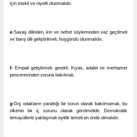
için istekli ve niyetli olunmalıdır.
2 Yıl Ago
HAK-PAR Genel başkanı
Düzgün Kaplan Diyarbakır
Kitap Fuarını Ziyaret etti
2 Yıl Ago
HAK-PAR Kırklareli
e
-Savaş dilinden, kin ve nefret söyleminden vaz geçilmeli
merkez ilçe teşkilatının 2.
ve barış dili geliştirilmeli, hoşgörülü olunmalıdır.
Olağan kongresi yapıldı.
2 Yıl Ago
HAK-PAR PM üyesi Yıldız
TİMUR KDP Halkla İlişkiler
Dairesi başkanı sayın Jivan
2 Yıl Ago
f-
Empati geliştirmek gerekli. Kıyas, adalet ve merhamet
Rozhbayani ile görüştü.
HAK-PAR heyeti, Hewler
penceresinden soruna bakılmalı.
de Kanal Kurd’u ziyaret
etti
2 Yıl Ago
HAK-PAR HEYETİ, SURİYE
KÜRT ULUSAL MECLİSİ
ENKS BÜROSUNU ZİYARET
g
-Dış odakların yarattığı bir sorun olarak bakılmamalı, bu
2 Yıl Ago
ETTİ.
ülkenin bir iç sorunu olarak görülmelidir. Demokratik
Hak ve Özgürlükler Partisi
(HAK-PAR) Tunceli ili
temayüllerle yaklaşmalı eşitlik temeli en önde olmalıdır.
Pertek ilçesinin 2. Olağan
2 Yıl Ago
kongresi yapıldı.
2 Yıl Ago