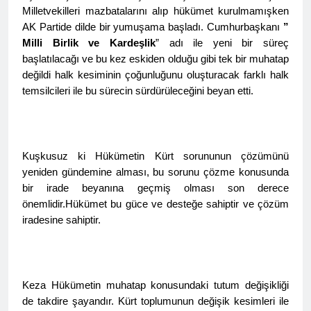
açıklamayı kamuoyu ile
Milletvekilleri mazbatalarını alıp hükümet kurulmamışken
paylaşmayı kararlaştırdı.
BAŞTA KÜRT HALKI OLMAK
AK Partide dilde bir yumuşama başladı. Cumhurbaşkanı
”
ÜZERE HERKESİN, MEŞRU
Milli Birlik ve Kardeşlik
” adı ile yeni bir süreç
HAKLARININ TESLİM
1 Yıl Ago
başlatılacağı ve bu kez eskiden olduğu gibi tek bir muhatap
EDİLDİĞİ ADİL BİR DÜZEN
HAK-PAR, PDK-BAKUR, PSK,
UMUDUMUZU CANLI
değildi halk kesiminin çoğunluğunu oluşturacak farklı halk
PWK, Diyarbakır e Mardin’de
TUTARAK; RAMAZAN
temsilcileri ile bu sürecin sürdürüleceğini beyan etti.
Halepçe Soykırımı’nı Andılar:
1 Yıl Ago
BAYRAMINIZI
Halepçe Soykırımının
Ahmed el Şara ve Mazlum
KUTLUYORUZ!
Yaraları, Ulusal Birlik ve
Abdi’nin imzaladığı
Kürdistan’ın Özgürlüğüyle
anlaşma, Kürtlerin kolektif
1 Yıl Ago
Sarılabilir
haklarını içermiyor.
Kuşkusuz ki Hükümetin Kürt sorununun çözümünü
HAK-PAR Adana İl Kadın
yeniden gündemine alması, bu sorunu çözme konusunda
Komisyonu 8 Mart Dünya
Kadınlar gününü kutladı
bir irade beyanına geçmiş olması son derece
1 Yıl Ago
önemlidir.Hükümet bu güce ve desteğe sahiptir ve çözüm
HAK-PAR Fransa Konferansı
Başarıyla Sonuçlandı
iradesine sahiptir.
Düzgün KAPLAN; ‘PKK’ nin
1 Yıl Ago
feshi en başta Kürt halkının
BASINA VE KAMUOYUNA
yararına olacaktır.’
Eşitlik ve özgürlük
mücadelesi veren tüm
1 Yıl Ago
Keza Hükümetin muhatap konusundaki tutum değişikliği
kadınları selamlıyoruz
İZMİR’DE HAK.PAR, PSK
de takdire şayandır. Kürt toplumunun değişik kesimleri ile
Bugün 8 Mart Dünya
ve PWK DEN YEREL İŞ