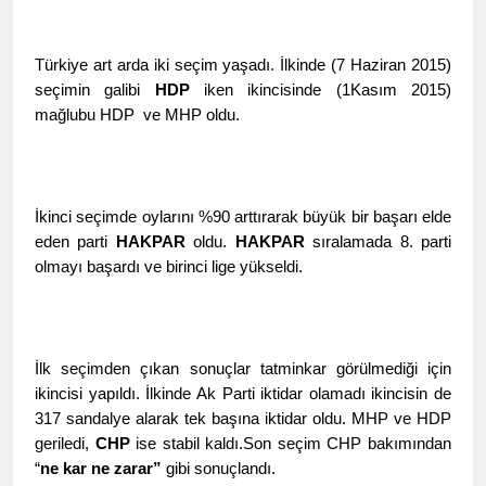
Barış ancak Kürt halkının
tarihinde gerçekleştirdiği
birinci oturumunda
meşru haklarının tanınması
toplantıya Genel Başkan
moderatör Ercan İlgin,
ile gerçekleşebilir. 1 EYLÜL
Düzgün Kaplan’da katıldı.
11 Ay Ago
konuşmacılar Yazar Ümit
Türkiye art arda iki seçim yaşadı. İlkinde (7 Haziran 2015)
DÜNYA BARIŞ GÜNÜ KUTLU
Hak ve Özgürlükler Partisi-
Fırat, Prf. Dr. Aziz Yağan ve
OLSUN
seçimin galibi
HDP
iken ikincisinde (1Kasım 2015)
HAK-PAR Urfa ili SİVEREK
Doç. Dr. Bülent Küçük ülkede
mağlubu HDP ve MHP oldu.
ilçe kongresi yapıldı.
ve ortadoğu’da gelişen son
11 Ay Ago
süreci değerlendiren
Hak ve Özgürlükler Partisi-
sunumlarını yaptılar.
HAK-PAR Heyeti, Hewler’de
KDP İran temsilciliğini
12 Ay Ago
ziyaret etti
İkinci seçimde oylarını %90 arttırarak büyük bir başarı elde
HAK-PAR Heyeti
Hewler’de ENKS ile
eden parti
HAKPAR
oldu.
HAKPAR
sıralamada 8. parti
görüştü
olmayı başardı ve birinci lige yükseldi.
12 Ay Ago
HAK-PAR Heyeti Hewler’de
KDP ALAKAD ile görüştü
HAK-PAR Heyeti 25 ağustos
12 Ay Ago
2025’te Hewler’de KDP
HAK-PAR Başkanlık Kurulu;
İlk seçimden çıkan sonuçlar tatminkar görülmediği için
ALAKAD ile görüştü
‘KÜRT HALKI HAK VE
ikincisi yapıldı. İlkinde Ak Parti iktidar olamadı ikincisin de
ÖZGÜRLÜK
12 Ay Ago
317 sandalye alarak tek başına iktidar oldu. MHP ve HDP
MÜCADELESİNDEN ASLA
Lozan Antlaşması
geriledi,
CHP
ise stabil kaldı.Son seçim CHP bakımından
VAZ GEÇMEYECEKTİR.’
üzerinden 102 yıl geçse de;
“
ne kar ne zarar”
gibi sonuçlandı.
Kürt milleti özgürlükten
1 Yıl Ago