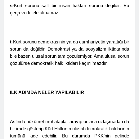
s
-Kürt sorunu salt bir insan hakları sorunu değildir. Bu
2 Yıl Ago
çerçevede ele alınamaz.
HAK-PAR Karataş ilçe
kongresi yapıldı
2 Yıl Ago
HAK-PAR Genel Başkanı
Düzgün Kaplan,
t
-Kürt sorunu demokrasinin ya da cumhuriyetin yarattığı bir
Mardin/Kızıltepe ilçesinde
2 Yıl Ago
sorun da değildir. Demokrasi ya da sosyalizm iktidarında
bir dizi görüşmeler
HAK-PAR Genel Başkanı
bile bazen ulusal sorun tam çözülemiyor. Ama ulusal sorun
gerçekleştirdi.
Düzgün Kaplan, DOZ
çözülürse demokratik halk iktidarı kaçınılmazdır.
Yayınevini Ziyaret Etti.
2 Yıl Ago
2 Yıl Ago
DÜNYA KIZ ÇOCUKLARI
İLK ADIMDA NELER YAPILABİLİR
GÜNÜ KUTLU OLSUN
2 Yıl Ago
HAK-PAR Heyeti Van ve
Tatvan’ı ziyaret etti.
Aslında hükümet muhataplar arayıp onlarla uzlaşmadan da
2 Yıl Ago
bir irade gösterip Kürt Halkının ulusal demokratik haklarının
Gar Katliamının
tümünü iade edebilir. Bu durumda PKK’nin delinde
üzerinden 9 yıl geçti