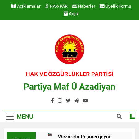
Skip
Açıklamalar
HAK-PAR
Haberler
Üyelik Formu
to
Arşiv
content
HAK VE ÖZGÜRLÜKLER PARTİSİ
Partîya Maf Û Azadîyan
MENU
Wezareta Pêşmergeyan