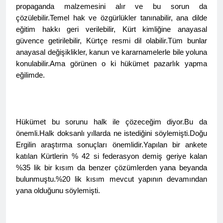
propaganda malzemesini alır ve bu sorun da
2 Yıl Ago
çözülebilir.Temel hak ve özgürlükler tanınabilir, ana dilde
Hak ve Özgürlükler Partisi
eğitim hakkı geri verilebilir, Kürt kimliğine anayasal
HAK-PAR Bingöl İl’i 3.
Olağan Kongresi bugün
güvence getirilebilir, Kürtçe resmi dil olabilir.Tüm bunlar
2 Yıl Ago
09.EKİM.2024 günü saat 10-
anayasal değişiklikler, kanun ve kararnamelerle bile yoluna
Bölge gezisini sürdüren
12.00 arası yapıldı.
HAK-PAR Genel başkanı
konulabilir.Ama görünen o ki hükümet pazarlık yapma
Düzgün KAPLAN Cunki
eğilimde.
2 Yıl Ago
Aşireti Derneğini ziyaret etti
HAK-PAR DİYARBAKIR 10.
KONGRESİNİ
GERÇEKLEŞTİRDİ
2 Yıl Ago
DİYARBAKIR İL TEŞKİATI 10.
HAK-PAR PM; Hak ve
Hükümet bu sorunu halk ile çözeceğim diyor.Bu da
KONGRESİ 6 Ekim 2024
Özgürlükler Partisi-HAK-PAR,
önemli.Halk doksanlı yıllarda ne istediğini söylemişti.Doğu
tarihinde gazeteciler
05 Ekim 2024 tarihinde
2 Yıl Ago
cemiyeti toplantı salonunda
Ergilin araştırma sonuçları önemlidir.Yapılan bir ankete
Diyarbakır’da yaptığı Parti
Kürdistan özgürlük
yapıldı.
katılan Kürtlerin % 42 si federasyon demiş geriye kalan
Meclisi toplantısında
mücadelesinin
gündemindeki konuları
%35 lik bir kısım da benzer çözümlerden yana beyanda
önderlerinden, YNK’nin
2 Yıl Ago
görüştü ve aşağıdaki bildiriyi
bulunmuştu.%20 lik kısım mevcut yapının devamından
kurucusu ve eski Irak
HAK-PAR Bingöl İl’i
kamuoyu ile paylaşmayı
Cumhurbaşkanı Celal
yana olduğunu söylemişti.
Solhan İlçe kongresi
kararlaştırdı.
Talabani ‘in, Almanya’da
gerçekleştirildi.
2 Yıl Ago
yaşama veda edişinin
HAK-PAR Bingöl il’i,
üzerinden 7 yıl geçti.