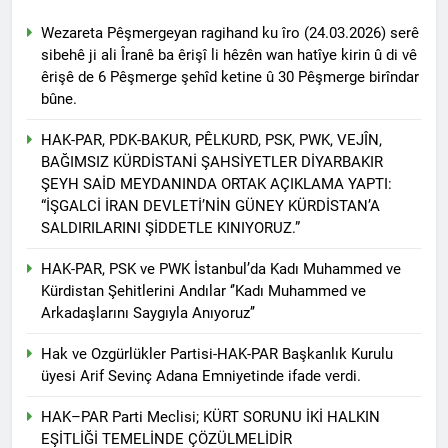
HAK-PAR’lı gençler bildiri
Wezareta Pêşmergeyan ragihand ku îro (24.03.2026) serê
dağıttı. Ağrı’da HAK-PAR’lı
sibehê ji ali Îranê ba êrişî li hêzên wan hatîye kirin û di vê
Alper yıldız ve Berkay Nurçin
2 Yıl Ago
êrişê de 6 Pêşmerge şehîd ketine û 30 Pêşmerge birîndar
öncülüğünde gençler, 19
HAK-PAR İstanbul il
Mart 2024 tarihinde, kent
bûne.
örgütü, ‘Halepçe
merkezinde Parti bildirilerini
Soykırımını
2 Yıl Ago
dağıttılar.
HAK-PAR, PDK-BAKUR, PÊLKURD, PSK, PWK, VEJÎN,
unutmayacağız!’
HALEPÇE ŞEHİTLERİ HAK-
BAĞIMSIZ KÜRDİSTANİ ŞAHSİYETLER DİYARBAKIR
PAR DİYARBAKIR İL
ŞEYH SAİD MEYDANINDA ORTAK AÇIKLAMA YAPTI:
ÖRGÜTÜNDE ANILDI
2 Yıl Ago
“İŞGALCİ İRAN DEVLETİ’NİN GÜNEY KÜRDİSTAN’A
EM ŞEHÎDÊN KOMKUJIYA
SALDIRILARINI ŞİDDETLE KINIYORUZ.”
HELEBÇÊ BI RÊZDARÎ BI
BÎRTÎNIN, HALEPÇE
2 Yıl Ago
HAK-PAR, PSK ve PWK İstanbul’da Kadı Muhammed ve
SOYKIRIMI ŞEHİTLERİNİ
Hak ve Özgürlükler Partisi
Kürdistan Şehitlerini Andılar ‘’Kadı Muhammed ve
SAYGIYLA ANIYORUZ
Diyarbakır’ın ilçelerinde
Arkadaşlarını Saygıyla Anıyoruz’’
seçim çalışmalarını
2 Yıl Ago
sürdürüyor.
HAK-PAR Silvan, Bismil
Hak ve Ozgürlükler Partisi-HAK-PAR Başkanlık Kurulu
ve Çınar ilçelerinde
üyesi Arif Sevinç Adana Emniyetinde ifade verdi.
2 Yıl Ago
HAK-PAR Başkanlık Kurulu;
HAK–PAR Parti Meclisi; KÜRT SORUNU İKİ HALKIN
‘Sorumluluk bilinciyle
EŞİTLİĞİ TEMELİNDE ÇÖZÜLMELİDİR