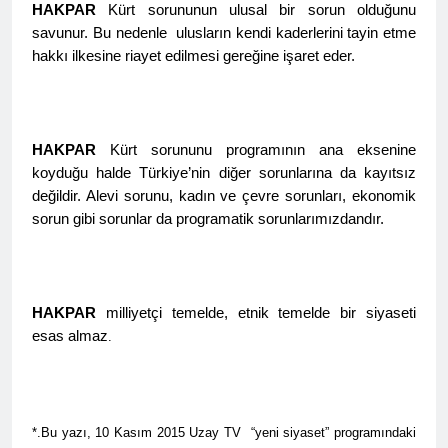
Kurdistana Îranê kir.
HAKPAR
Kürt sorununun ulusal bir sorun olduğunu
Qasimlo di salvegera 35.
2 Yıl Ago
savunur. Bu nedenle ulusların kendi kaderlerini tayin etme
wefata wî de bi rêzdarî bi
Kürt halkının meşru haklarını
bîr tînin.
hakkı ilkesine riayet edilmesi gereğine işaret eder.
teslim etmek yerine, kanla
bastırmayı seçen Kemalist
2 Yıl Ago
rejim, 13.07.1930 tarihinde
Platforma Ciwanên
gerçekleştirdiği “en kanlı”
Serbixwe üyeleri derhal
katliamlarından biri olan
serbest bırakılmalıdır.
HAKPAR
Kürt sorununu programının ana eksenine
2 Yıl Ago
Zilan Deresi Katliamı
koyduğu halde Türkiye’nin diğer sorunlarına da kayıtsız
Alişer ve Zarife Xanım,
üzerinden 94 yıl geçti.
değildir. Alevi sorunu, kadın ve çevre sorunları, ekonomik
Özgürlük Mücadelemizde
Hep Yaşayacak
sorun gibi sorunlar da programatik sorunlarımızdandır.
2 Yıl Ago
EMEKÇİ VE EMEKLİNİN
YANINDAYIZ
2 Yıl Ago
Sivas Katliamının 31. yıl
HAKPAR
milliyetçi temelde, etnik temelde bir siyaseti
dönümünde yaşamını
esas almaz
.
yitirenleri saygıyla
2 Yıl Ago
anıyoruz.
HAK-PAR BAŞKANLIK
KURULU TOPLANDI
2 Yıl Ago
*.Bu yazı, 10 Kasım 2015 Uzay TV “yeni siyaset” programındaki
Süleyman ATAY’ın