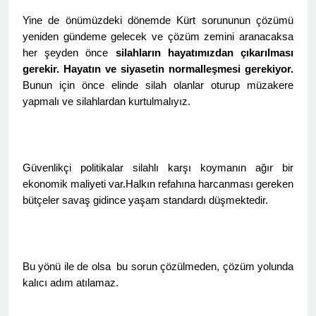
Merkez ve Genç ilçe
kongrelerini
Yine de önümüzdeki dönemde Kürt sorununun çözümü
2 Yıl Ago
gerçekleştirdi.
yeniden gündeme gelecek ve çözüm zemini aranacaksa
12 Eylül 1980 Askeri faşist
darbecilerini bir kez daha
her şeyden önce
silahların hayatımızdan çıkarılması
lanetliyoruz 12 Eylül 1980
gerekir. Hayatın ve siyasetin normalleşmesi gerekiyor.
2 Yıl Ago
yılında Türkiye’de
Bunun için önce elinde silah olanlar oturup müzakere
Anadilde eğitim hakkının
gerçekleştirilen Askeri faşist
tanınmasını savunuyor ve
yapmalı ve silahlardan kurtulmalıyız.
darbenin üzerinden 44 yıl
talep ediyoruz.
2 Yıl Ago
geçti.
6/7 Eylül 1955…Utanç
verici etnik temizlik
uygulaması.
2 Yıl Ago
Güvenlikçi politikalar silahlı karşı koymanın ağır bir
Diyarbakır HAK-PAR İl
ekonomik maliyeti var.Halkın refahına harcanması gereken
örgütü bugün 01.09.2024
bütçeler savaş gidince yaşam standardı düşmektedir.
pazar günü Ergani ilçe
2 Yıl Ago
örgütü kongresini
Avukat Bermal
gerçekleştirdi.
Yildeniz’i kutluyoruz
2 Yıl Ago
Bu yönü ile de olsa bu sorun çözülmeden, çözüm yolunda
1 Eylül Dünya Barış
kalıcı adım atılamaz.
Günü Kutlu Olsun
2 Yıl Ago