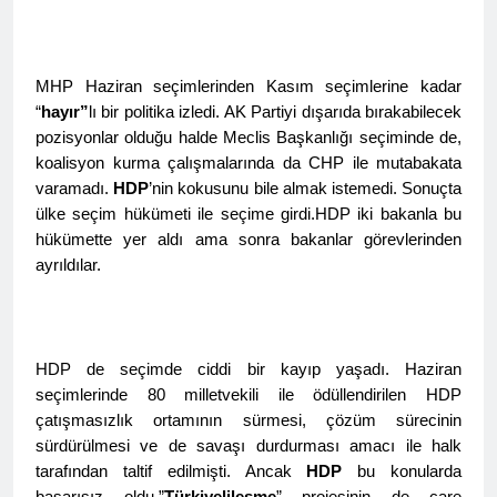
asla vaz geçmedi
MECLÎSA PARTİYA HAK-
PARê: Têkçûna heyî têkçûna
rê û polîtîkayên xelet in. Divê
1 Yıl Ago
Kurd li dora polîtîkayên
MHP Haziran seçimlerinden Kasım seçimlerine kadar
YENİLEN YANLIŞ YOL VE
neteweyî yên rast bibin yek.
“
hayır”
lı bir politika izledi. AK Partiyi dışarıda bırakabilecek
YÖNTEMLERDİR. KÜRTLER
DOĞRU, ULUSAL
pozisyonlar olduğu halde Meclis Başkanlığı seçiminde de,
1 Yıl Ago
POLİTİKALAR ETRAFINDA
koalisyon kurma çalışmalarında da CHP ile mutabakata
HAK-PAR Genel Başkanı
KENETLENMELİ
varamadı.
HDP
’nin kokusunu bile almak istemedi. Sonuçta
Düzgün Kaplan’ın Kurdistan
partileri Hak ve Özgürlükler
ülke seçim hükümeti ile seçime girdi.HDP iki bakanla bu
1 Yıl Ago
Partisi (HAK-PAR), Kürdistan
hükümette yer aldı ama sonra bakanlar görevlerinden
HAK-PAR MERKEZİ KADIN
Demokrat Partisi – Türkiye
KOMİSYONU HEWLER’DE
ayrıldılar.
(KDP-T), Kürdistan Sosyalist
ENKS Yİ ZİYARET ETTİ
1 Yıl Ago
Partisi (PSK) ve Kürdistan
HAK-PAR KADIN HEYETİ
Yurtseverler Partisi
HEWLER’DE HİZBÊN
(PWK)’nin ortaklaşa Van da
ZEHMETKEŞÊN
düzenledikleri çalıştayda
1 Yıl Ago
HDP de seçimde ciddi bir kayıp yaşadı. Haziran
KURDİSTANÊ KADIN
yaptığı konuşma:
HAK-PAR KADIN HEYETİ
seçimlerinde 80 milletvekili ile ödüllendirilen HDP
MECLİSİ ÜYELERİ İLE
ALAKAD’I ZİYARET ETTİ.
GÖRÜŞTÜ
çatışmasızlık ortamının sürmesi, çözüm sürecinin
1 Yıl Ago
sürdürülmesi ve de savaşı durdurması amacı ile halk
HAK-PAR kadın komisyonu
tarafından taltif edilmişti. Ancak
HDP
bu konularda
üyesi Berin Eren
başarısız oldu.”
Türkiyelileşme
” projesinin de çare