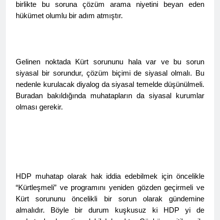
kadınlar günü.
birlikte bu soruna çözüm arama niyetini beyan eden
BİRLİĞİ
1 Yıl Ago
hükümet olumlu bir adım atmıştır.
HAK-PAR Hewler temsilcisi
Mehmet Şirin Timur; HAK-
PAR heyetine gösterilen ilgi
1 Yıl Ago
için teşekkür ediyoruz.
HAK-PAR BAŞKANLIK
Gelinen noktada Kürt sorununu hala var ve bu sorun
KURULU; ‘Kürt meselesi
siyasal bir sorundur, çözüm biçimi de siyasal olmalı. Bu
PKK den ibaret değildir.’
1 Yıl Ago
nedenle kurulacak diyalog da siyasal temelde düşünülmeli.
*HAK-PAR Genel başkanı
Buradan bakıldığında muhatapların da siyasal kurumlar
Düzgün KAPLAN,* *Erbil’de
RUDAW’ın düzenlediği
olması gerekir.
1 Yıl Ago
“Ortadoğu’nun Geleceğinde
HAK-PAR Genel Başkanı
Belirsizlikler” Formuna
Düzgün Kaplan “Hewler
katıldı*
Ortadoğu’nun politik
1 Yıl Ago
merkezine dönüşmektedir”
HAK-PAR, PSK VE PWK
İZMİR’İN KONAK
MEYDANINDA ORTAK
1 Yıl Ago
HDP muhatap olarak hak iddia edebilmek için öncelikle
BASIN AÇIKLAMASI YAPTI
Dünya Anadil Günü’nde HAK-
“Kürtleşmeli” ve programını yeniden gözden geçirmeli ve
PAR’ın eski genel başkanı
Kürt sorununu öncelikli bir sorun olarak gündemine
sayın Kemal Burkay’dan
1 Yıl Ago
almalıdır. Böyle bir durum kuşkusuz ki HDP yi de
konferans Dünya Anadil
HAK-PAR Viyana