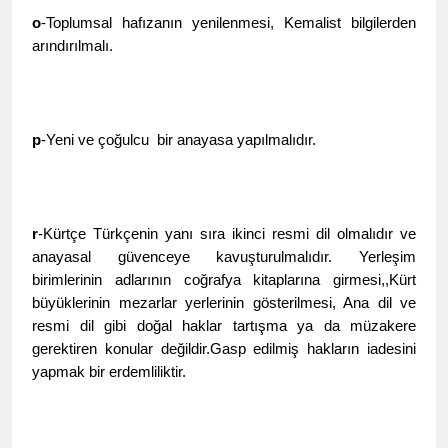
o
-Toplumsal hafızanın yenilenmesi, Kemalist bilgilerden
ÇÖZÜM “ VE ÇÖZÜMLEME
arındırılmalı.
-1- SORUN OLAN
KÜRTLERİN VARLIĞI MI
2 Yıl Ago
HAK-PAR Avrupa
Koordinasyon Kurulu
02.11.2024 tarihinde
2 Yıl Ago
p
-Yeni ve çoğulcu bir anayasa yapılmalıdır.
Frankfurt’ta toplandı ve
DİAKURD /Diaspora Kürtleri
gündemindeki konuları
Konfederasyonunun Lozan
görüştü.
Antlaşması ve sonrasında
2 Yıl Ago
Kürtlerin, ulus olmaktan
Diyarbakır HAK-PAR İl
r
-Kürtçe Türkçenin yanı sıra ikinci resmi dil olmalıdır ve
kaynaklı kolektif haklarını
örgütü Dünya’ ve Türkiye’de
kullanamadıklarından
anayasal güvenceye kavuşturulmalıdır. Yerleşim
yaşanan son gelişmeler ile
2 Yıl Ago
hareketle, maruz kaldıkları
birimlerinin adlarının coğrafya kitaplarına girmesi,,Kürt
ilgili bugün ilk örgütü
Kürt dili ve edebiyatı uzmani
uluslararası hukuka da aykırı
büyüklerinin mezarlar yerlerinin gösterilmesi, Ana dil ve
binasında basın toplantısı
Paris’teki Kürt Enstitüisü’nün
politikalara dikkat çeken
gerçekleştirdi.
resmi dil gibi doğal haklar tartışma ya da müzakere
kurucularından dilbilimci,
hukuki süreci destekliyoruz.
2 Yıl Ago
gerektiren konular değildir.Gasp edilmiş hakların iadesini
araştırmacı ve yazar
BAHÇELİ, ÖCALAN VE
Profesir Joyce Blau 92
yapmak bir erdemliliktir.
KÜRT MESELESİ
yaşında yaşama veda etti.
ÜZERİNE
2 Yıl Ago
BAHÇELÎ, OCALAN Û
PİRSGİRÊKA KURD