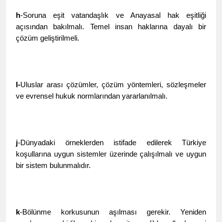
h
-Soruna eşit vatandaşlık ve Anayasal hak eşitliği
HAK- PAR heyeti, YNK
Merkez Komite üyesi ve
açısından bakılmalı. Temel insan haklarına dayalı bir
Parti Sözcüsü Sadi Pire ve
çözüm geliştirilmeli.
2 Yıl Ago
Merkez komite üyesi Rebaz
24 Kasım 2015 tarihi, yol
Berkoty ile görüştü.
arkadaşımız Mustafa
Tasçı’nın aramızdan
2 Yıl Ago
ayrılışının yıl dönümü.
25 Kasım Kadına Yönelik
I-
Uluslar arası çözümler, çözüm yöntemleri, sözleşmeler
Şiddete Karşı Uluslararası
ve evrensel hukuk normlarından yararlanılmalı.
Mücadele Günü Kutlu
2 Yıl Ago
olsun.
Hak ve Özgürlükler
Partisi Tunceli ili
merkez ilçesinin 2.
2 Yıl Ago
j
-Dünyadaki örneklerden istifade edilerek Türkiye
Olağan kongresi
Kayyum Siyasetini Bir
gerçekleşti.
koşullarına uygun sistemler üzerinde çalışılmalı ve uygun
Kez Daha Kınıyoruz
bir sistem bulunmalıdır.
2 Yıl Ago
Dünya Çocuk Hakları
Günü Kutu Olsun
2 Yıl Ago
k
-Bölünme korkusunun aşılması gerekir. Yeniden
2 Yıl Ago