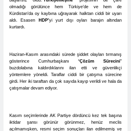
Kurdistan24 te Cemal
1 Yıl Ago
olmadığı görülünce hem Türkiye’de ve hem de
Batun’un konuğu oldu.
HAK-PAR PM üyesi
Kürdistan’da oy kaybına uğrayarak halktan ciddi bir uyarı
Siracettin Sarı; Almanya-
aldı. Esasen
HDP’
yi yurt dışı oyları barajın altından
Bottrop’da “Ortadoğu,
1 Yıl Ago
Kürtler ve Yeni Dönem
kurtardı.
HAK-PAR pm üyesi
Stratejileri” üzerine bir
Seracettin Sarı, 06.04.2025
konferans verdi.
tarihin de Almanya’nın
1 Yıl Ago
Bottrop kendinden sonra,
HAK-PAR Genel başkanı
Hamburg kentinde de
Meclise davet edildi.
Haziran-Kasım arasındaki sürede şiddet olayları tırmanış
”Ortadoğu, Kürtler ve Yeni
gösterince Cumhurbaşkanı “
1 Yıl Ago
Çözüm Sürecini
”
Dönem Stratejileri” üzerine
HAK-PAR Mardin ili
buzdolabına kaldırdıklarını ilan etti ve güvenlikçi
konferans serisine devam
Kızıltepe ilçe kongresi
etti.
yöntemlere yöneldi. Taraflar ciddi bir çatışma sürecine
yapıldı.
1 Yıl Ago
girdi. Her iki taraftan da çok sayıda kayıp verildi ve hala da
*Halkımızı kendi ulusal
çatışmalar devam ediyor.
talepleri etrafında
birleşmeye çağırıyoruz.*
1 Yıl Ago
HAK-PAR Parti Meclisi 12
HAK-PAR Mersin il örgütü
Nisan 2025 tarihinde Ankara
Newrozu coşkulu bir
genel merkezde toplanarak
Kasım seçimlerinde AK Partiye dördüncü kez tek başına
etkinlikle kutladı
1 Yıl Ago
gündemindeki konuları
iktidar şansı görünür görünmez, henüz meclis
görüştü ve aşağıdaki
1 Yıl Ago
açılmamışken, resmi seçim sonuçları ilan edilmemiş ve