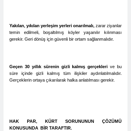
anıyoruz
HAK-PAR Genel başkanı
Düzgün KAPLAN;
2 Yıl Ago
HAK-PAR Genel Başkanı
Yakılan, yıkılan yerleşim yerleri onarılmalı,
zarar ziyanlar
Düzgün Kaplan, 6 Ağustos
temin edilmeli, boşaltılmış köyler yaşanılır kılınması
2024, TRend.MEDYA’ya canlı
2 Yıl Ago
gerekir. Geri dönüş için güvenli bir ortam sağlanmalıdır.
yayın konuğu oldu.
Profesör Dr. Cenap
Ekinci’yle dayanışmamızı
ifade ediyoruz.
2 Yıl Ago
HAK-PAR’a Dersim’den
Geçen 30 yıllık sürenin gizli kalmış gerçekleri
ve bu
katılım.
süre içinde gizli kalmış tüm ilişkiler aydınlatılmalıdır.
2 Yıl Ago
Gerçeklerin ortaya çıkarılarak halka anlatılması gerekir.
Serokê HAK-PAR’e Düzgün
Kaplan, serokê Hereketa
Azadî Metin Piranî, Endamê
2 Yıl Ago
meclisa HAK-PAR û endamê
Hak ve Özgürlükler Partisi
HAK-PAR ê beşdarî tazîya
HAK-PAR Başkanlık Kurulu
welatparêzê bi rûmet Mele
Dersim’de toplandı.
2 Yıl Ago
Arif Sümerkant bun.
Ezdilere yönelik soykırımı
HAK PAR, KÜRT SORUNUNUN ÇÖZÜMÜ
şiddetli şekilde
KONUSUNDA BİR TARAFTIR.