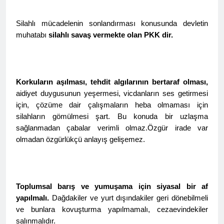
HAK-PAR ve AZADÎ
HAREKETİ başkanları, 24
Ağustos 2024 tarihinde
Silahlı mücadelenin sonlandırması konusunda devletin
2 Yıl Ago
Diyarbakır gazeteciler
HAK-PAR başkanlık
muhatabı
silahlı savaş vermekte olan PKK dir.
cemiyetinde yaptıkları basın
kurulu Diyarbakır’da
toplantısıyla HAK-PAR da
toplandı.
2 Yıl Ago
birleştikleri ilan ettiler.
Diyarbakır (Rûdaw) – Hak ve
Özgürlükler Partisi (HAK-
Korkuların aşılması, tehdit algılarının bertaraf olması,
PAR) ile Azadi Hareketi
2 Yıl Ago
aidiyet duygusunun yeşermesi, vicdanların ses getirmesi
birleşme kararı aldı. HAK-
HAK-PAR Genel Başkan
için, çözüme dair çalışmaların heba olmaması için
PAR Genel Başkanı Düzgün
Yardımcısı Dış ilişkilerden
Kaplan ile Azadi Hareketi
silahların gömülmesi şart. Bu konuda bir uzlaşma
sorumlu Cafer Sterk,
2 Yıl Ago
Başkanı Metin Pirani,
sağlanmadan çabalar verimli olmaz.Özgür irade var
Almanya’nın Berlin kentin
Em 78 emin salvegera
Diyarbakır’da yaptıkları ortak
de bir dizi görüşmelerde
olmadan özgürlükçü anlayış gelişemez.
damezrandina Partî
basın açıklamasında
bulundu.
Demokratî Kurdistan (PDK)
birleşme kararı aldıklarını
2 Yıl Ago
pîroz dikin.
duyurdu.
Muzaffer Şener’in
gözaltına alınmasını
kınıyoruz.
Toplumsal barış ve yumuşama için siyasal bir af
2 Yıl Ago
yapılmalı.
Dağdakiler ve yurt dışındakiler geri dönebilmeli
Yavuz Koçoğlu’nu
aramızdan ayrılışının 24.
ve bunlara kovuşturma yapılmamalı, cezaevindekiler
yıl dönümünde saygıyla
salınmalıdır.
2 Yıl Ago