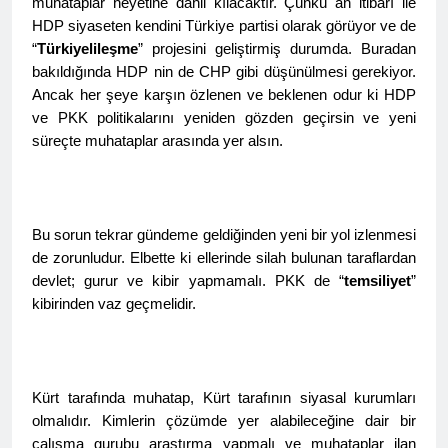
muhataplar heyetine dahil kılacaktır. Çünkü an itibarı ile
Günü’nü HAK-PAR Ankara il
Konferansı; Düzgün
örgütü Kemal Burkay’ın
HDP siyaseten kendini Türkiye partisi olarak görüyor ve de
KAPLAN; Kürtler
1 Yıl Ago
verdiği konferansı ile kutladı.
“
Türkiyelileşme
” projesini geliştirmiş durumda. Buradan
gecikmeden ulusal talepleri
HAK-PAR Heyeti, Kürdistan
etrafında birleşmeli
bakıldığında HDP nin de CHP gibi düşünülmesi gerekiyor.
federe hükümeti Viyana
Ancak her şeye karşın özlenen ve beklenen odur ki HDP
temsilciliğini ziyaret etti
1 Yıl Ago
ve PKK politikalarını yeniden gözden geçirsin ve yeni
HAK-PAR Heyeti Viyana 9.
süreçte muhataplar arasında yer alsın.
Bölge Belediye başkanı
Saya Ahmed ile görüştü
1 Yıl Ago
21 Şubat Dünya Anadil
Günü Kutlu Olsun;
Türkçenin yanı sıra, Kürtçe
Bu sorun tekrar gündeme geldiğinden yeni bir yol izlenmesi
1 Yıl Ago
de resmi dil olsun.
Büyük BEKO (Bekir
de zorunludur. Elbette ki ellerinde silah bulunan taraflardan
SAYDAM) yaşama veda
devlet; gurur ve kibir yapmamalı. PKK de “
temsiliyet
”
etti.
1 Yıl Ago
kibirinden vaz geçmelidir.
13 Şubat 1925
Sömürgeciliğe asla boyun
eğmeyeceklerini ilan eden
1 Yıl Ago
Şeyh Said ve 47 arkadaşını
13’ê Sibata 1925’an em Şêx
Kürt tarafında muhatap, Kürt tarafının siyasal kurumları
saygıyla anıyoruz
Seîd û 47 hevalên wî yên ku
olmalıdır. Kimlerin çözümde yer alabileceğine dair bir
gotin ew ê tu carî serî li ber
1 Yıl Ago
çalışma gurubu araştırma yapmalı ve muhataplar ilan
kolonyalîzmê netewînin bi