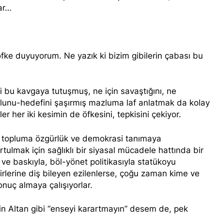
lar…
MUOYUNA Eşitlik ve özgürlük mücadelesi veren tüm kadınları
.
K.PAR, PSK ve PWK DEN YEREL İŞ BİRLİĞİ
fke duyuyorum. Ne yazık ki bizim gibilerin çabası bu
r temsilcisi Mehmet Şirin Timur; HAK-PAR heyetine gösterilen 
 bu kavgaya tutuşmuş, ne için savaştığını, ne
ANLIK KURULU; ‘Kürt meselesi PKK den ibaret değildir.’
yolunu-hedefini şaşırmış mazluma laf anlatmak da kolay
r her iki kesimin de öfkesini, tepkisini çekiyor.
l başkanı Düzgün KAPLAN,* *Erbil’de RUDAW’ın düzenlediği “Or
ı*
er topluma özgürlük ve demokrasi tanımaya
l Başkanı Düzgün Kaplan “Hewler Ortadoğu’nun politik merk
tulmak için sağlıklı bir siyasal mücadele hattında bir
ve baskıyla, böl-yönet politikasıyla statükoyu
SK VE PWK İZMİR’İN KONAK MEYDANINDA ORTAK BASIN AÇI
rlerine diş bileyen ezilenlerse, çoğu zaman kime ve
sonuç almaya çalışıyorlar.
nü’nde HAK-PAR’ın eski genel başkanı sayın Kemal Burkay’dan
ütü Kemal Burkay’ın verdiği konferansı ile kutladı.
 Altan gibi “enseyi karartmayın” desem de, pek