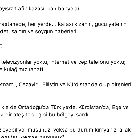
NLIŞ YOL VE YÖNTEMLERDİR. KÜRTLER DOĞRU, ULUSAL POL
yısız trafik kazası, kan banyoları…
anı Düzgün Kaplan’ın Kurdistan partileri Hak ve Özgürlükler 
KDP-T), Kürdistan Sosyalist Partisi (PSK) ve Kürdistan Yurtseve
hastanede, her yerde… Kafası kızanın, gücü yetenin
ştayda yaptığı konuşma:
ddet, saldırı ve soygun haberleri…
RKEZİ KADIN KOMİSYONU HEWLER’DE ENKS Yİ ZİYARET ETTİ
ü.
DIN HEYETİ HEWLER’DE HİZBÊN ZEHMETKEŞÊN KURDİSTANÊ 
televizyonlar yoktu, internet ve cep telefonu yoktu;
IN HEYETİ ALAKAD’I ZİYARET ETTİ.
 kulağımız rahattı…
n komisyonu üyesi Berin Eren Kurdistan24 te Cemal Batun’un 
nam’ı, Cezayir’i, Filistin ve Kürdistan’da olup bitenleri
si Siracettin Sarı; Almanya-Bottrop’da “Ortadoğu, Kürtler ve 
di.
ikle de Ortadoğu’da Türkiye’de, Kürdistan’da, Ege ve
 bir ateş topu gibi bu bölgeyi sardı.
 Seracettin Sarı, 06.04.2025 tarihin de Almanya’nın Bottrop 
r ve Yeni Dönem Stratejileri” üzerine konferans serisine devam 
izleyebiliyor musunuz, yoksa bu durum kimyanızı allak
vizyondan kaçıyor musunuz?