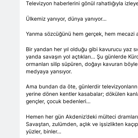
Televizyon haberlerini gönül rahatlığıyla izle
Barış ancak 
11 Ay Ago
Ülkemiz yanıyor, dünya yanıyor…
Hak ve Özgürl
11 Ay Ago
Yanma sözcüğünü hem gerçek, hem mecazi a
Hak ve Özgürl
11 Ay Ago
Bir yandan her yıl olduğu gibi kavurucu yaz sıc
HAK-PAR Heye
yanda savaşın yol açtıkları… Şu günlerde Kürd
11 Ay Ago
ormanları silip süpüren, doğayı kavuran böyle
HAK-PAR Heye
medyaya yansıyor.
görüştü
12 Ay Ago
Ama bundan da öte, günlerdir televizyonların 
HAK-PAR Baş
yerine dönen kentler kasabalar; dökülen kanla
12 Ay Ago
gençler, çocuk bedenleri…
Lozan Antlaşm
1 Yıl Ago
Hemen her gün Akdeniz’deki mülteci dramları,
MECLÎSA PARTİY
Savaştan, zulümden, açlık ve işsizlikten kaç
yên rast bibin 
yüzler, binler…
1 Yıl Ago