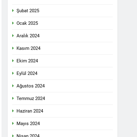
n ili Kızıltepe ilçe kongresi yapıldı.
Şubat 2025
ti Meclisi 12 Nisan 2025 tarihinde Ankara
ı kamuoyu ile paylaşmayı kararlaştırdı.
Ocak 2025
Aralık 2024
1 Yıl Ago
Kasım 2024
DİLDİĞİ ADİL BİR DÜZEN UMUDUMUZU
Ekim 2024
dılar: Halepçe Soykırımının Yaraları,
Eylül 2024
Ağustos 2024
larını içermiyor.
Temmuz 2024
Haziran 2024
feshi en başta Kürt halkının yararına
Mayıs 2024
Nisan 2024