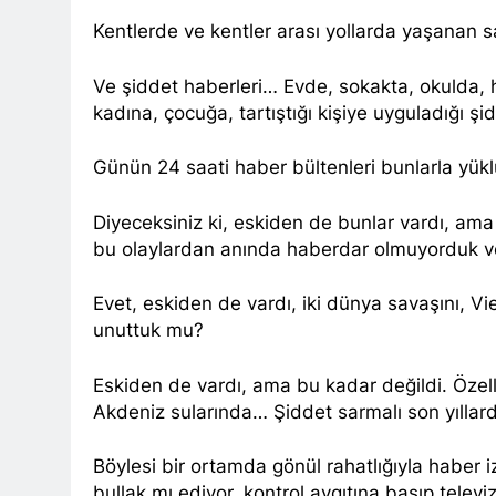
YENİLEN YA
Kentlerde ve kentler arası yollarda yaşanan sa
1 Yıl Ago
HAK-PAR Genel Başk
Partisi – Türkiye (
Ve şiddet haberleri… Evde, sokakta, okulda, 
düzenledikleri çalı
1 Yıl Ago
kadına, çocuğa, tartıştığı kişiye uyguladığı şi
HAK-PAR ME
1 Yıl Ago
Günün 24 saati haber bültenleri bunlarla yükl
HAK-PAR KA
1 Yıl Ago
Diyeceksiniz ki, eskiden de bunlar vardı, ama 
HAK-PAR KAD
bu olaylardan anında haberdar olmuyorduk ve
1 Yıl Ago
HAK-PAR kadı
Evet, eskiden de vardı, iki dünya savaşını, Viet
1 Yıl Ago
unuttuk mu?
HAK-PAR PM üye
konferans ver
Eskiden de vardı, ama bu kadar değildi. Özell
1 Yıl Ago
Akdeniz sularında… Şiddet sarmalı son yıllarda
HAK-PAR pm üyesi
”Ortadoğu, Kürtle
Böylesi bir ortamda gönül rahatlığıyla haber 
1 Yıl Ago
bullak mı ediyor, kontrol aygıtına basıp tele