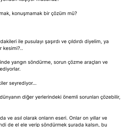
l başkanı Meclise davet edildi.
HAK-PAR Mardi
1 Yıl Ago
amak, konuşmamak bir çözüm mü?
lusal talepleri etrafında birleşmeye çağırıyoruz.* HAK-PAR Par
planarak gündemindeki konuları görüştü ve aşağıdaki açıklamay
n il örgütü Newrozu coşkulu bir etkinlikle kutladı
kileri ile pusulayı şaşırdı ve çıldırdı diyelim, ya
r kesimi?..
LKI OLMAK ÜZERE HERKESİN, MEŞRU HAKLARININ TESLİM E
; RAMAZAN BAYRAMINIZI KUTLUYORUZ!
erinde yangın söndürme, sorun çözme araçları ve
KUR, PSK, PWK, Diyarbakır e Mardin’de Halepçe Soykırımı’nı An
ediyorlar.
Kürdistan’ın Özgürlüğüyle Sarılabilir
iler seyrediyor…
 ve Mazlum Abdi’nin imzaladığı anlaşma, Kürtlerin kolektif hak
dünyanın diğer yerlerindeki önemli sorunları çözebilir,
a İl Kadın Komisyonu 8 Mart Dünya Kadınlar gününü kutladı
a Konferansı Başarıyla Sonuçlandı Düzgün KAPLAN; ‘PKK’ nin 
 ve asıl olarak onların eseri. Onlar on yıllar ve
şimdi de el ele verip söndürmek şurada kalsın, bu