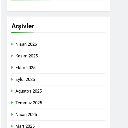
İTİKALAR ETRAFINDA KENETLENMELİ
Partisi (HAK-PAR), Kürdistan Demokrat
rler Partisi (PWK)’nin ortaklaşa Van da
Arşivler
Nisan 2026
KADIN MECLİSİ ÜYELERİ İLE GÖRÜŞTÜ
Kasım 2025
Ekim 2025
konuğu oldu.
Eylül 2025
Ağustos 2025
Yeni Dönem Stratejileri” üzerine bir
Temmuz 2025
kendinden sonra, Hamburg kentinde de
Nisan 2025
etti.
Mart 2025