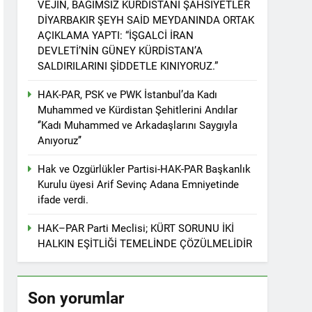
VEJÎN, BAĞIMSIZ KÜRDİSTANİ ŞAHSİYETLER
r. 1 EYLÜL DÜNYA BARIŞ GÜNÜ KUTLU OLSUN
DİYARBAKIR ŞEYH SAİD MEYDANINDA ORTAK
AÇIKLAMA YAPTI: “İŞGALCİ İRAN
DEVLETİ’NİN GÜNEY KÜRDİSTAN’A
SALDIRILARINI ŞİDDETLE KINIYORUZ.”
ziyaret etti
HAK-PAR, PSK ve PWK İstanbul’da Kadı
Muhammed ve Kürdistan Şehitlerini Andılar
‘’Kadı Muhammed ve Arkadaşlarını Saygıyla
Anıyoruz’’
tos 2025’te Hewler’de KDP ALAKAD ile
Hak ve Ozgürlükler Partisi-HAK-PAR Başkanlık
Kurulu üyesi Arif Sevinç Adana Emniyetinde
İNDEN ASLA VAZ GEÇMEYECEKTİR.’
ifade verdi.
HAK–PAR Parti Meclisi; KÜRT SORUNU İKİ
 vaz geçmedi
HALKIN EŞİTLİĞİ TEMELİNDE ÇÖZÜLMELİDİR
Divê Kurd li dora polîtîkayên neteweyî
Son yorumlar