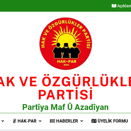
Açıkla
AK VE ÖZGÜRLÜKL
PARTİSİ
Partîya Maf Û Azadîyan
HAK-PAR
HABERLER
ÜYELIK FORMU