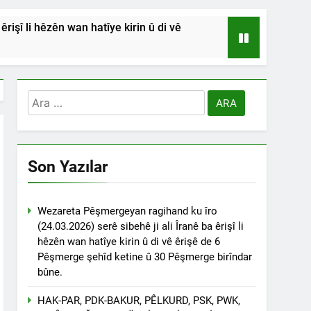
işî li hêzên wan hatîye kirin û di vê
HSİYETLER DİYARBAKIR ŞEYH SAİD
RDİSTAN’A SALDIRILARINI ŞİDDETLE
Arama:
Andılar ‘’Kadı Muhammed ve
Son Yazılar
na Emniyetinde ifade verdi.
ÇÖZÜLMELİDİR
Wezareta Pêşmergeyan ragihand ku îro
(24.03.2026) serê sibehê ji ali Îranê ba êrişî li
tif haklarından vaz geçmesini isteyenlere
hêzên wan hatîye kirin û di vê êrişê de 6
 toplantıya Genel Başkan Düzgün Kaplan’da
Pêşmerge şehîd ketine û 30 Pêşmerge birîndar
bûne.
esinde” konferansının birinci oturumunda
 Dr. Bülent Küçük ülkede ve ortadoğu’da
HAK-PAR, PDK-BAKUR, PÊLKURD, PSK, PWK,