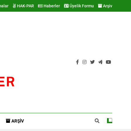
malar
HAK-PAR
Haberler
Üyelik Formu
Arşiv
ER
ARŞIV