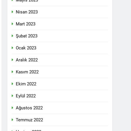
Mayıs 2023
pleri etrafında birleşmeli
Nisan 2023
Mart 2023
Şubat 2023
Ocak 2023
i dil olsun.
Aralık 2022
Kasım 2022
id ve 47 arkadaşını saygıyla anıyoruz
Ekim 2022
î li ber kolonyalîzmê netewînin bi rêzdarî
Eylül 2022
Ağustos 2022
E ME
Temmuz 2022
ŞIK SAÇMAYA DEVAM EDİYOR