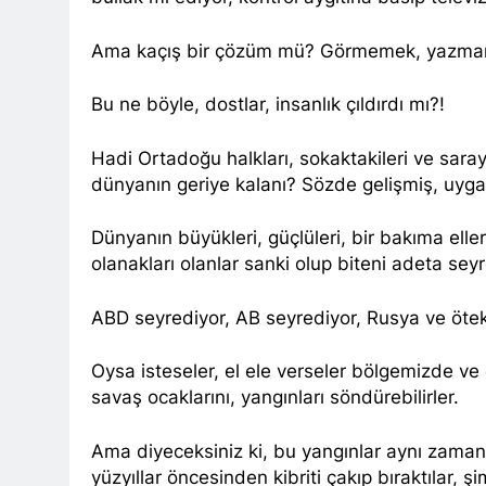
HAK-PAR Gene
1 Yıl Ago
Ama kaçış bir çözüm mü? Görmemek, yazm
*Halkımızı kendi u
genel merkezde to
Bu ne böyle, dostlar, insanlık çıldırdı mı?!
1 Yıl Ago
HAK-PAR Mersi
Hadi Ortadoğu halkları, sokaktakileri ve sarayda
1 Yıl Ago
dünyanın geriye kalanı? Sözde gelişmiş, uyga
BAŞTA KÜRT HA
CANLI TUTARAK
1 Yıl Ago
Dünyanın büyükleri, güçlüleri, bir bakıma ell
HAK-PAR, PDK-BA
olanakları olanlar sanki olup biteni adeta seyr
Ulusal Birlik ve 
1 Yıl Ago
ABD seyrediyor, AB seyrediyor, Rusya ve ötek
Ahmed el Şara
1 Yıl Ago
Oysa isteseler, el ele verseler bölgemizde ve 
HAK-PAR Adan
savaş ocaklarını, yangınları söndürebilirler.
1 Yıl Ago
HAK-PAR Frans
Ama diyeceksiniz ki, bu yangınlar aynı zamanda
olacaktır.’
yüzyıllar öncesinden kibriti çakıp bıraktılar, 
1 Yıl Ago