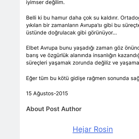
iyimser değilim.
HAK-PAR Viya
1 Yıl Ago
Belli ki bu hamur daha çok su kaldırır. Ortadoğ
HAK-PAR Heyet
yıkılan bir zamanların Avrupa’sı gibi bu süre
1 Yıl Ago
üstünde doğrulacak gibi görünüyor…
HAK-PAR Heye
1 Yıl Ago
Elbet Avrupa bunu yaşadığı zaman göz önünd
21 Şubat Düny
barış ve özgürlük alanında insanlığın kazand
1 Yıl Ago
süreçleri yaşamak zorunda değiliz ve yaşamay
Büyük BEKO (
1 Yıl Ago
Eğer tüm bu kötü gidişe rağmen sonunda s
13 Şubat 192
1 Yıl Ago
15 Ağustos-2015
13’ê Sibata 19
bi bîr tînin.
About Post Author
1 Yıl Ago
Di 79emîn s
Hejar Rosin
2 Yıl Ago
İlan ediliş