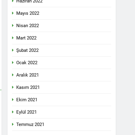
Haziran 2022
lefonda görüştü.
Mayıs 2022
Nisan 2022
nkara Genel Merkez’de toplandı.
Mart 2022
Şubat 2022
mail’i kutladı.
Ocak 2022
Aralık 2021
Kasım 2021
Ekim 2021
YOLLARLA VE DİYALOĞLA ÇÖZÜLMELİDİR
Eylül 2021
dından, 23 Aralık 2024 tarihinde saat
 genel başkanı Bayram Bozyel’in açılış
Temmuz 2021
ürkçesini ise HAK-PAR Genel başkan