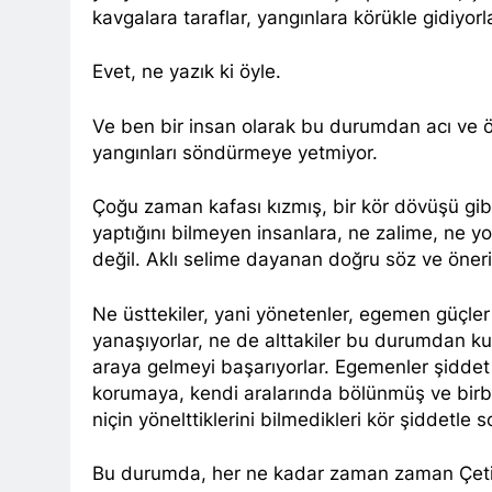
kavgalara taraflar, yangınlara körükle gidiyor
BASINA VE KA
kadınlar günü
Evet, ne yazık ki öyle.
1 Yıl Ago
İZMİR’DE HA
1 Yıl Ago
Ve ben bir insan olarak bu durumdan acı ve ö
HAK-PAR Hewle
yangınları söndürmeye yetmiyor.
1 Yıl Ago
Çoğu zaman kafası kızmış, bir kör dövüşü gibi
HAK-PAR BAŞK
yaptığını bilmeyen insanlara, ne zalime, ne 
1 Yıl Ago
değil. Aklı selime dayanan doğru söz ve önerile
*HAK-PAR Gene
Formuna katıld
1 Yıl Ago
Ne üsttekiler, yani yönetenler, egemen güçl
HAK-PAR Gene
yanaşıyorlar, ne de alttakiler bu durumdan kur
1 Yıl Ago
araya gelmeyi başarıyorlar. Egemenler şiddet 
HAK-PAR, P
korumaya, kendi aralarında bölünmüş ve birbi
1 Yıl Ago
niçin yönelttiklerini bilmedikleri kör şiddetle 
Dünya Anadil Gü
PAR Ankara il örg
Bu durumda, her ne kadar zaman zaman Çetin
1 Yıl Ago