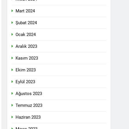
 selamlıyoruz Bugün 8 Mart Dünya
Mart 2024
Şubat 2024
Ocak 2024
ilgi için teşekkür ediyoruz.
Aralık 2023
Kasım 2023
tadoğu’nun Geleceğinde Belirsizlikler”
Ekim 2023
Eylül 2023
ezine dönüşmektedir”
Ağustos 2023
KLAMASI YAPTI
Temmuz 2023
 konferans Dünya Anadil Günü’nü HAK-
Haziran 2023