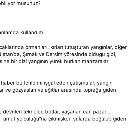
yebiliyor musunuz?
Kürt halkının meşru haklarının tanınması ile gerçekleşebili
ükler Partisi-HAK-PAR Urfa ili SİVEREK ilçe kongresi yapıldı.
nlamda kullandım.
ükler Partisi-HAK-PAR Heyeti, Hewler’de KDP İran temsilciliğini 
aklarında ormanları, kırları tutuşturan yangınlar, diğer
ti Hewler’de ENKS ile görüştü
istan’da, Şırnak ve Dersim yöresinde olduğu gibi,
sine bir dizi yangının yürek burkan manzaraları
ti Hewler’de KDP ALAKAD ile görüştü HAK-PAR Heyeti 25 ağus
haber bültenlerini işgal eden çatışmalar, yangın
kanlık Kurulu; ‘KÜRT HALKI HAK VE ÖZGÜRLÜK MÜCADELES
r ve gözyaşları ve ağıtlar arasında toprağa giden
ası üzerinden 102 yıl geçse de; Kürt milleti özgürlükten asla
 devrilen tekneler, botlar, yaşanan can pazarı…
A HAK-PARê: Têkçûna heyî têkçûna rê û polîtîkayên xelet in. 
ıp “umut yolculuğu”na çıkmışken sularda boğulup giden
yek.