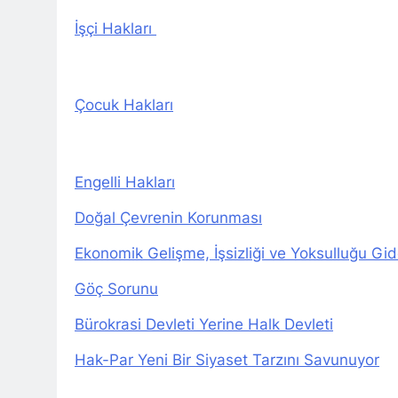
Büyük BEKO (
İşçi Hakları
1 Yıl Ago
13 Şubat 192
1 Yıl Ago
Çocuk Hakları
13’ê Sibata 19
bi bîr tînin.
1 Yıl Ago
Di 79emîn s
Engelli Hakları
1 Yıl Ago
İlan ediliş
Doğal Çevrenin Korunması
1 Yıl Ago
Ekonomik Gelişme, İşsizliği ve Yoksulluğu Gi
HAK-PAR Gene
1 Yıl Ago
Göç Sorunu
Hak ve Özgür
Bürokrasi Devleti Yerine Halk Devleti
1 Yıl Ago
Necati TANK 
Hak-Par Yeni Bir Siyaset Tarzını Savunuyor
1 Yıl Ago
HAK-PAR Suri