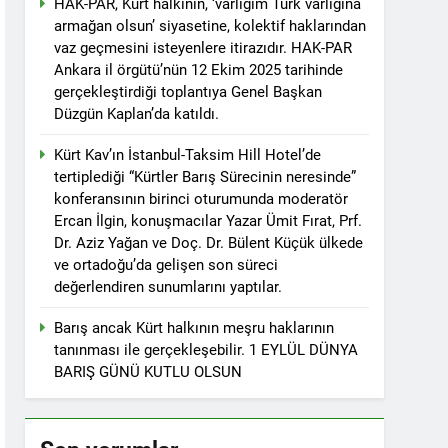
HAK-PAR, Kürt halkının, ‘varlığım Türk varlığına
tos 2025’te Hewler’de KDP ALAKAD ile
armağan olsun’ siyasetine, kolektif haklarından
vaz geçmesini isteyenlere itirazıdır. HAK-PAR
Ankara il örgütü’nün 12 Ekim 2025 tarihinde
İNDEN ASLA VAZ GEÇMEYECEKTİR.’
gerçekleştirdiği toplantıya Genel Başkan
Düzgün Kaplan’da katıldı.
 vaz geçmedi
Kürt Kav’ın İstanbul-Taksim Hill Hotel’de
tertiplediği “Kürtler Barış Sürecinin neresinde”
Divê Kurd li dora polîtîkayên neteweyî
konferansının birinci oturumunda moderatör
Ercan İlgin, konuşmacılar Yazar Ümit Fırat, Prf.
Dr. Aziz Yağan ve Doç. Dr. Bülent Küçük ülkede
İTİKALAR ETRAFINDA KENETLENMELİ
ve ortadoğu’da gelişen son süreci
değerlendiren sunumlarını yaptılar.
Partisi (HAK-PAR), Kürdistan Demokrat
rler Partisi (PWK)’nin ortaklaşa Van da
Barış ancak Kürt halkının meşru haklarının
tanınması ile gerçekleşebilir. 1 EYLÜL DÜNYA
BARIŞ GÜNÜ KUTLU OLSUN
KADIN MECLİSİ ÜYELERİ İLE GÖRÜŞTÜ