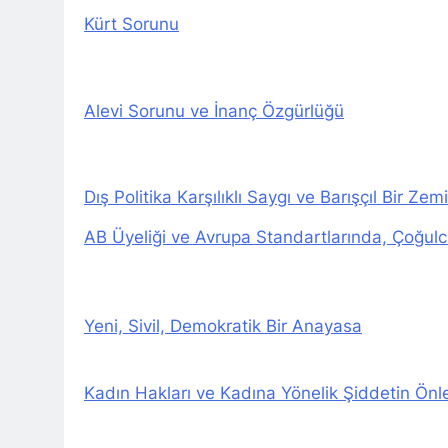
1 Yıl Ago
Kürt Sorunu
*HAK-PAR Gene
Formuna katıld
1 Yıl Ago
HAK-PAR Gene
Alevi Sorunu ve İnanç Özgürlüğü
1 Yıl Ago
HAK-PAR, P
1 Yıl Ago
Dış Politika Karşılıklı Saygı ve Barışçıl Bir Ze
Dünya Anadil Gü
PAR Ankara il örg
AB Üyeliği ve Avrupa Standartlarında, Çoğulc
1 Yıl Ago
HAK-PAR Viya
1 Yıl Ago
HAK-PAR Heyet
Yeni, Sivil, Demokratik Bir Anayasa
1 Yıl Ago
HAK-PAR Heye
Kadın Hakları ve Kadına Yönelik Şiddetin Ön
1 Yıl Ago
21 Şubat Düny
1 Yıl Ago