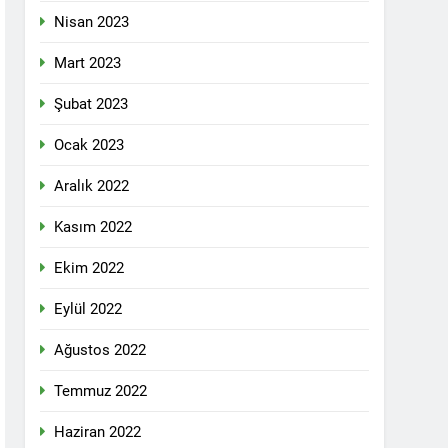
Nisan 2023
Mart 2023
id ve 47 arkadaşını saygıyla anıyoruz
Şubat 2023
î li ber kolonyalîzmê netewînin bi rêzdarî
Ocak 2023
Aralık 2022
E ME
Kasım 2022
ŞIK SAÇMAYA DEVAM EDİYOR
Ekim 2022
lefonda görüştü.
Eylül 2022
nkara Genel Merkez’de toplandı.
Ağustos 2022
Temmuz 2022
Haziran 2022
mail’i kutladı.