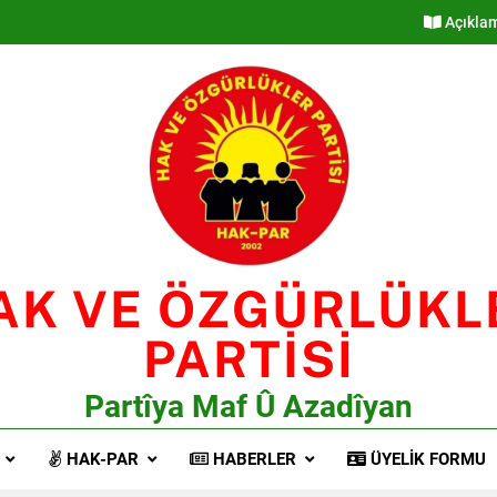
Açıkla
AK VE ÖZGÜRLÜKL
PARTİSİ
Partîya Maf Û Azadîyan
HAK-PAR
HABERLER
ÜYELIK FORMU