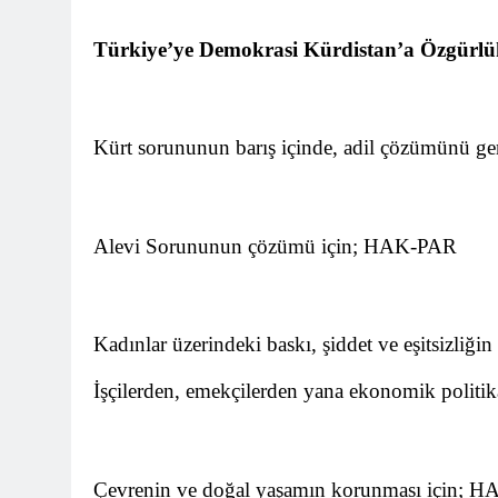
HAK-PAR KAD
Türkiye’ye Demokrasi Kürdistan’a Özgürl
11 Ay Ago
HAK-PAR kadı
11 Ay Ago
HAK-PAR PM üye
Kürt sorununun barış içinde, adil çözümünü g
konferans ver
12 Ay Ago
HAK-PAR pm üyesi
”Ortadoğu, Kürtle
Alevi Sorununun çözümü için; HAK-PAR 
12 Ay Ago
HAK-PAR Gene
12 Ay Ago
*Halkımızı kendi u
Kadınlar üzerindeki baskı, şiddet ve eşitsizliğ
genel merkezde to
12 Ay Ago
İşçilerden, emekçilerden yana ekonomik politi
HAK-PAR Mersi
12 Ay Ago
BAŞTA KÜRT HA
Çevrenin ve doğal yaşamın korunması için; 
CANLI TUTARAK