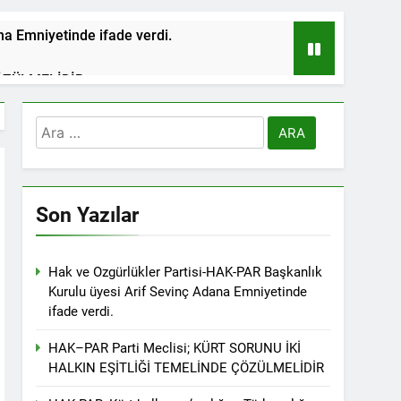
na Emniyetinde ifade verdi.
ÇÖZÜLMELİDİR
tif haklarından vaz geçmesini isteyenlere
Arama:
 toplantıya Genel Başkan Düzgün Kaplan’da
esinde” konferansının birinci oturumunda
 Dr. Bülent Küçük ülkede ve ortadoğu’da
Son Yazılar
r. 1 EYLÜL DÜNYA BARIŞ GÜNÜ KUTLU OLSUN
Hak ve Ozgürlükler Partisi-HAK-PAR Başkanlık
Kurulu üyesi Arif Sevinç Adana Emniyetinde
ifade verdi.
ziyaret etti
HAK–PAR Parti Meclisi; KÜRT SORUNU İKİ
HALKIN EŞİTLİĞİ TEMELİNDE ÇÖZÜLMELİDİR