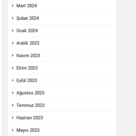
Mart 2024
tadoğu’nun Geleceğinde Belirsizlikler”
Şubat 2024
Ocak 2024
ezine dönüşmektedir”
Aralık 2023
KLAMASI YAPTI
Kasım 2023
 konferans Dünya Anadil Günü’nü HAK-
Ekim 2023
Eylül 2023
pleri etrafında birleşmeli
Ağustos 2023
Temmuz 2023
Haziran 2023
i dil olsun.
Mayıs 2023