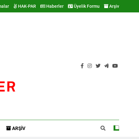
malar
HAK-PAR
Haberler
Üyelik Formu
Arşiv
ER
ARŞIV