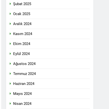
Şubat 2025
dılar: Halepçe Soykırımının Yaraları,
Ocak 2025
Aralık 2024
larını içermiyor.
Kasım 2024
Ekim 2024
feshi en başta Kürt halkının yararına
Eylül 2024
Ağustos 2024
 selamlıyoruz Bugün 8 Mart Dünya
Temmuz 2024
Haziran 2024
Mayıs 2024
ilgi için teşekkür ediyoruz.
Nisan 2024