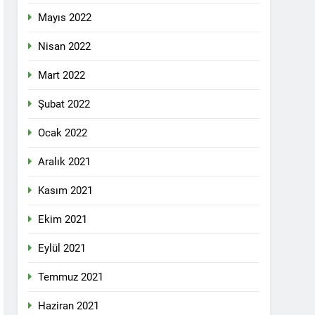
Mayıs 2022
Nisan 2022
Mart 2022
YOLLARLA VE DİYALOĞLA ÇÖZÜLMELİDİR
Şubat 2022
Ocak 2022
dından, 23 Aralık 2024 tarihinde saat
 genel başkanı Bayram Bozyel’in açılış
ürkçesini ise HAK-PAR Genel başkan
Aralık 2021
YOLLARLA VE DİYALOĞLA ÇÖZÜLMELİDİR
Kasım 2021
Ekim 2021
Eylül 2021
mi de döktüğü kanda boğuldu
Temmuz 2021
Haziran 2021