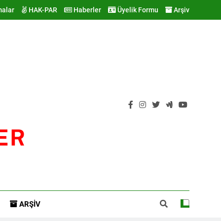
malar
HAK-PAR
Haberler
Üyelik Formu
Arşiv
ER
ARŞIV