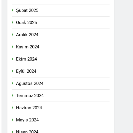
n ili Kızıltepe ilçe kongresi yapıldı.
Şubat 2025
ti Meclisi 12 Nisan 2025 tarihinde Ankara
ı kamuoyu ile paylaşmayı kararlaştırdı.
Ocak 2025
Aralık 2024
1 Yıl Ago
Kasım 2024
DİLDİĞİ ADİL BİR DÜZEN UMUDUMUZU
Ekim 2024
dılar: Halepçe Soykırımının Yaraları,
Eylül 2024
Ağustos 2024
larını içermiyor.
Temmuz 2024
Haziran 2024
feshi en başta Kürt halkının yararına
Mayıs 2024
Nisan 2024