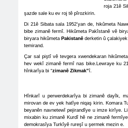
roja 21ê Si
Barış ancak 
şazde sale ku ev roj tê pîrozkirin.
11 Ay Ago
Hak ve Özgürl
Di 21ê Sibata sala 1952’yan de, hikûmeta Naw
11 Ay Ago
bibe zimanê fermî. Hikûmeta Pakîstanê vê bir
Hak ve Özgürl
biryara hikûmeta
Pakistanê
derketin û çalakiye
11 Ay Ago
temirand.
HAK-PAR Heye
11 Ay Ago
Çar sal piştî vê tevgera xwendekaran hikûme
HAK-PAR Heye
hev wekî zimanê fermî nas bike.Lewraye ku 21 
görüştü
hînkarîya bi “
zimanê Zikmak”
î.
12 Ay Ago
HAK-PAR Baş
12 Ay Ago
Hînkarî u perwerdekarîya bi zimanê dayîk, m
Lozan Antlaşm
mirovan de ev yek hatîye niqaş kirin. Komara T
1 Yıl Ago
beyanên navnetewî pejirandîye u imze kirîye. Li
MECLÎSA PARTİY
yên rast bibin 
mixabin ku zimanê Kurdî hê ne zimanê fermîye 
1 Yıl Ago
demokrasîya Turkîyê rureşî u şermek mezin e.