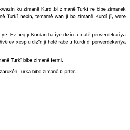
l başkanı Meclise davet edildi.
HAK-PAR Mardi
1 Yıl Ago
xwazin ku zimanê Kurdi,bi zimanê Turkî re bibe zimanek
lusal talepleri etrafında birleşmeye çağırıyoruz.* HAK-PAR Par
ê Turkî hebin, temamê wan ji bo zimanê Kurdî jî, were
planarak gündemindeki konuları görüştü ve aşağıdaki açıklamay
ye. Ev heq ji Kurdan hatîye dizîn u mafê perwerdekarîya
n il örgütü Newrozu coşkulu bir etkinlikle kutladı
divê ev xesp u dizîn ji holê rabe u Kurdî di perwerdekarîya
LKI OLMAK ÜZERE HERKESİN, MEŞRU HAKLARININ TESLİM E
; RAMAZAN BAYRAMINIZI KUTLUYORUZ!
manê Turkî bibe zimanê fermi.
KUR, PSK, PWK, Diyarbakır e Mardin’de Halepçe Soykırımı’nı An
zarukên Turka bibe zimanê bijarter.
Kürdistan’ın Özgürlüğüyle Sarılabilir
 ve Mazlum Abdi’nin imzaladığı anlaşma, Kürtlerin kolektif hak
a İl Kadın Komisyonu 8 Mart Dünya Kadınlar gününü kutladı
a Konferansı Başarıyla Sonuçlandı Düzgün KAPLAN; ‘PKK’ nin 