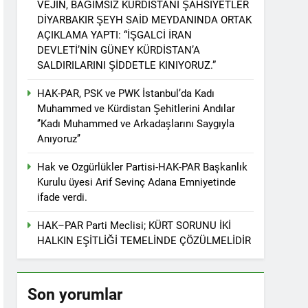
VEJÎN, BAĞIMSIZ KÜRDİSTANİ ŞAHSİYETLER
r. 1 EYLÜL DÜNYA BARIŞ GÜNÜ KUTLU OLSUN
DİYARBAKIR ŞEYH SAİD MEYDANINDA ORTAK
AÇIKLAMA YAPTI: “İŞGALCİ İRAN
DEVLETİ’NİN GÜNEY KÜRDİSTAN’A
SALDIRILARINI ŞİDDETLE KINIYORUZ.”
ziyaret etti
HAK-PAR, PSK ve PWK İstanbul’da Kadı
Muhammed ve Kürdistan Şehitlerini Andılar
‘’Kadı Muhammed ve Arkadaşlarını Saygıyla
Anıyoruz’’
tos 2025’te Hewler’de KDP ALAKAD ile
Hak ve Ozgürlükler Partisi-HAK-PAR Başkanlık
Kurulu üyesi Arif Sevinç Adana Emniyetinde
İNDEN ASLA VAZ GEÇMEYECEKTİR.’
ifade verdi.
HAK–PAR Parti Meclisi; KÜRT SORUNU İKİ
 vaz geçmedi
HALKIN EŞİTLİĞİ TEMELİNDE ÇÖZÜLMELİDİR
Divê Kurd li dora polîtîkayên neteweyî
Son yorumlar