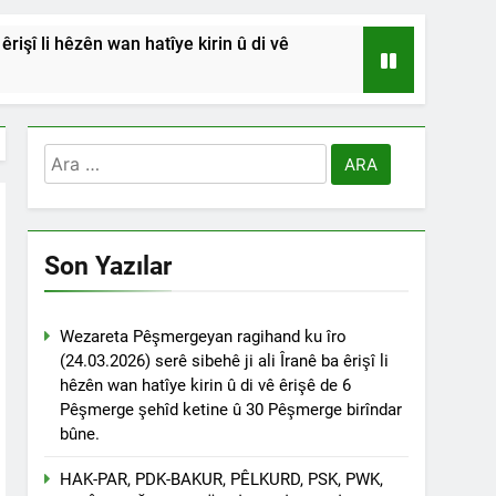
işî li hêzên wan hatîye kirin û di vê
HSİYETLER DİYARBAKIR ŞEYH SAİD
RDİSTAN’A SALDIRILARINI ŞİDDETLE
Arama:
Andılar ‘’Kadı Muhammed ve
Son Yazılar
na Emniyetinde ifade verdi.
ÇÖZÜLMELİDİR
Wezareta Pêşmergeyan ragihand ku îro
(24.03.2026) serê sibehê ji ali Îranê ba êrişî li
tif haklarından vaz geçmesini isteyenlere
hêzên wan hatîye kirin û di vê êrişê de 6
 toplantıya Genel Başkan Düzgün Kaplan’da
Pêşmerge şehîd ketine û 30 Pêşmerge birîndar
bûne.
esinde” konferansının birinci oturumunda
 Dr. Bülent Küçük ülkede ve ortadoğu’da
HAK-PAR, PDK-BAKUR, PÊLKURD, PSK, PWK,