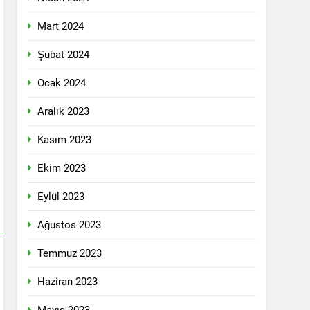
 selamlıyoruz Bugün 8 Mart Dünya
Mart 2024
Şubat 2024
Ocak 2024
ilgi için teşekkür ediyoruz.
Aralık 2023
Kasım 2023
tadoğu’nun Geleceğinde Belirsizlikler”
Ekim 2023
Eylül 2023
ezine dönüşmektedir”
Ağustos 2023
KLAMASI YAPTI
Temmuz 2023
 konferans Dünya Anadil Günü’nü HAK-
Haziran 2023