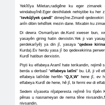
YENİLEN YA
Yekîtîya Miletan,radigêne ku eger zimanek
1 Yıl Ago
windabuyînê.Eger desthilatek nehiştibe ku her 
HAK-PAR Genel Başk
Partisi – Türkiye (
“
tevkûjîyek çandî
” dimeşîne.Zimanê qedexekiri 
düzenledikleri çalı
1 Yıl Ago
anîn dibin tehdîtek mezin dane. Mixabin ku zima
HAK-PAR ME
Di dewra Osmanîyan de.Kurd xweser bun, xwe
1 Yıl Ago
yasayên giring hatin derxistin.Yek ji van yasa
HAK-PAR KA
perdekarîyê) ya din jî, yasaya “
qedexe kirin
1 Yıl Ago
Kurda).Ev herdu yasa jî bo qedexekirina perwerd
HAK-PAR KAD
Kurdî hatibun derxistin.
1 Yıl Ago
HAK-PAR kadı
Pişti ku elfabeya Aramî hate terikandin, rejimê 
1 Yıl Ago
berda u derbasî “
elfabeya latîni
” bu. Lê, ji vê e
HAK-PAR PM üye
elfabeya latînîde herfên “
Q,X,W
” hene jî, ev h
konferans ver
elfabeya Kurdî de hene, hê jî, bi fermi ew di elfa
1 Yıl Ago
HAK-PAR pm üyesi
Sedem sîyaseta nîjatperesta rejîmê îro tîpên 
”Ortadoğu, Kürtle
pênas u nasnameyan de nema têne nivsandin,Na
1 Yıl Ago
nivsandin.