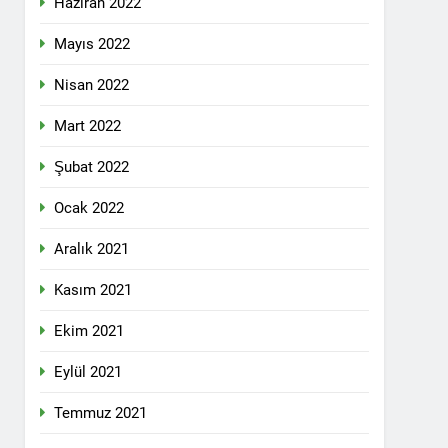
Haziran 2022
lefonda görüştü.
Mayıs 2022
Nisan 2022
nkara Genel Merkez’de toplandı.
Mart 2022
Şubat 2022
mail’i kutladı.
Ocak 2022
Aralık 2021
Kasım 2021
Ekim 2021
YOLLARLA VE DİYALOĞLA ÇÖZÜLMELİDİR
Eylül 2021
dından, 23 Aralık 2024 tarihinde saat
 genel başkanı Bayram Bozyel’in açılış
Temmuz 2021
ürkçesini ise HAK-PAR Genel başkan