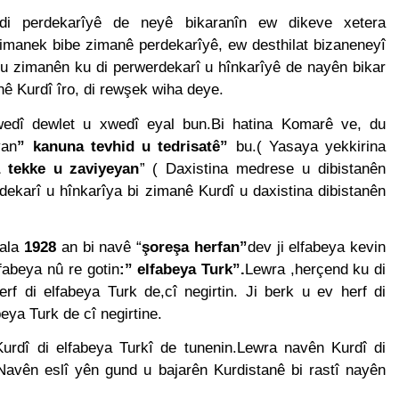
NLIŞ YOL VE YÖNTEMLERDİR. KÜRTLER DOĞRU, ULUSAL POL
 di perdekarîyê de neyê bikaranîn ew dikeve xetera
zimanek bibe zimanê perdekarîyê, ew desthilat bizaneneyî
anı Düzgün Kaplan’ın Kurdistan partileri Hak ve Özgürlükler 
KDP-T), Kürdistan Sosyalist Partisi (PSK) ve Kürdistan Yurtseve
u zimanên ku di perwerdekarî u hînkarîyê de nayên bikar
ştayda yaptığı konuşma:
nê Kurdî îro, di rewşek wiha deye.
RKEZİ KADIN KOMİSYONU HEWLER’DE ENKS Yİ ZİYARET ETTİ
dî dewlet u xwedî eyal bun.Bi hatina Komarê ve, du
yan
” kanuna tevhid u tedrisatê”
bu.( Yasaya yekkirina
DIN HEYETİ HEWLER’DE HİZBÊN ZEHMETKEŞÊN KURDİSTANÊ 
a tekke u zaviyeyan
” ( Daxistina medrese u dibistanên
ekarî u hînkarîya bi zimanê Kurdî u daxistina dibistanên
IN HEYETİ ALAKAD’I ZİYARET ETTİ.
n komisyonu üyesi Berin Eren Kurdistan24 te Cemal Batun’un 
sala
1928
an bi navê “
şoreşa herfan”
dev ji elfabeya kevin
lfabeya nû re gotin
:” elfabeya Turk”.
Lewra ,herçend ku di
si Siracettin Sarı; Almanya-Bottrop’da “Ortadoğu, Kürtler ve 
erf di elfabeya Turk de,cî negirtin. Ji berk u ev herf di
di.
beya Turk de cî negirtine.
 Seracettin Sarı, 06.04.2025 tarihin de Almanya’nın Bottrop 
Kurdî di elfabeya Turkî de tunenin.Lewra navên Kurdî di
r ve Yeni Dönem Stratejileri” üzerine konferans serisine devam 
vên eslî yên gund u bajarên Kurdistanê bi rastî nayên