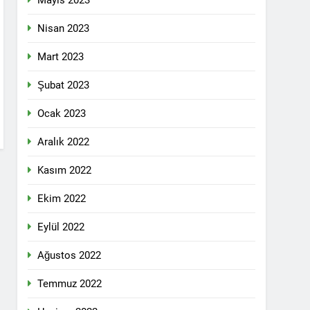
Mayıs 2023
pleri etrafında birleşmeli
Nisan 2023
Mart 2023
Şubat 2023
Ocak 2023
i dil olsun.
Aralık 2022
Kasım 2022
id ve 47 arkadaşını saygıyla anıyoruz
Ekim 2022
î li ber kolonyalîzmê netewînin bi rêzdarî
Eylül 2022
Ağustos 2022
E ME
Temmuz 2022
ŞIK SAÇMAYA DEVAM EDİYOR