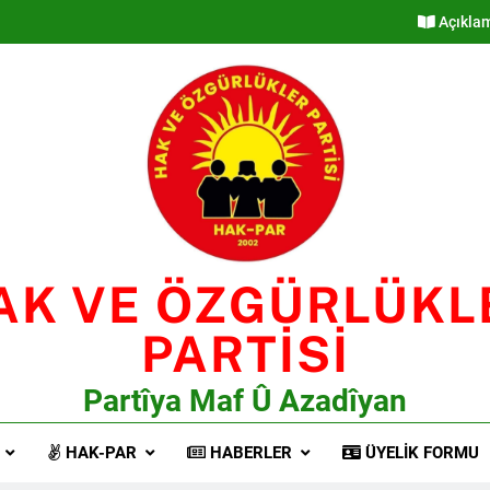
Açıkla
AK VE ÖZGÜRLÜKL
PARTİSİ
Partîya Maf Û Azadîyan
HAK-PAR
HABERLER
ÜYELIK FORMU