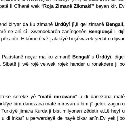
batê li Cîhanê wek “
Roja Zimanê Zikmakî”
beyan kir. Ev
Kürt halkının meşru haklarının tanınması ile gerçekleşebili
ükler Partisi-HAK-PAR Urfa ili SİVEREK ilçe kongresi yapıldı.
end biryar da ku zimanê
Urdûyî
jî
,
li gel zimanê
Bengalî,
yarê ne anî cî. Xwendekarên zanîngehên
Bengldeşê
li dijî
ükler Partisi-HAK-PAR Heyeti, Hewler’de KDP İran temsilciliğini 
k pêkanîn. Hikûmetê vê çalakîyê bi şêwazek şedat u dijwar
ti Hewler’de ENKS ile görüştü
ta Pakistanê neçar ma ku zimanê
Bengalî
u
Ûrdûyî
, digel
ti Hewler’de KDP ALAKAD ile görüştü HAK-PAR Heyeti 25 ağus
Sibatê ji wê rojê ve,wek rojek hander u ronakdere ji bo
kanlık Kurulu; ‘KÜRT HALKI HAK VE ÖZGÜRLÜK MÜCADELES
afeke sereke yê “
mafê mirovane
” u di danezana mafê
ası üzerinden 102 yıl geçse de; Kürt milleti özgürlükten asla
urkîyê him danezana mafê mirovan u him jî gelek zagon u
 Turkîyê jimara Kurda ji bist milyonan zêdetir e.Lê heyf u
A HAK-PARê: Têkçûna heyî têkçûna rê û polîtîkayên xelet in. 
yek.
u di inkarî u perwerdeyê de nayê bikar anîn.Ev yek jibo