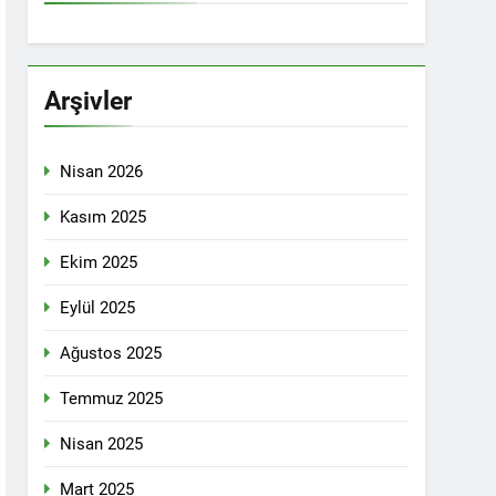
İTİKALAR ETRAFINDA KENETLENMELİ
Partisi (HAK-PAR), Kürdistan Demokrat
rler Partisi (PWK)’nin ortaklaşa Van da
Arşivler
Nisan 2026
KADIN MECLİSİ ÜYELERİ İLE GÖRÜŞTÜ
Kasım 2025
Ekim 2025
konuğu oldu.
Eylül 2025
Ağustos 2025
Yeni Dönem Stratejileri” üzerine bir
Temmuz 2025
kendinden sonra, Hamburg kentinde de
Nisan 2025
etti.
Mart 2025