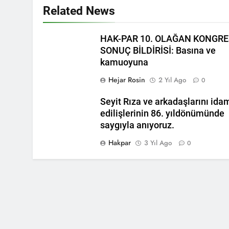
2 Yıl Ago
Related News
HAK-PAR Gene
2 Yıl Ago
HAK-PAR 10. OLAĞAN KONGRE
Hak ve Özgür
SONUÇ BİLDİRİSİ: Basına ve
2 Yıl Ago
kamuoyuna
Necati TANK 
Hejar Rosin
2 Yıl Ago
0
2 Yıl Ago
HAK-PAR Suri
Seyit Rıza ve arkadaşlarını ida
2 Yıl Ago
edilişlerinin 86. yıldönümünde
Yeni yıl halk
saygıyla anıyoruz.
2 Yıl Ago
Hakpar
3 Yıl Ago
0
Roboski Katl
2 Yıl Ago
HAK-PAR, PS
2 Yıl Ago
HAK-PAR, PSK VE PWK
11.00de Gazeteciler 
konuşmasının ardınd
2 Yıl Ago
yardımcısı Mehmet 