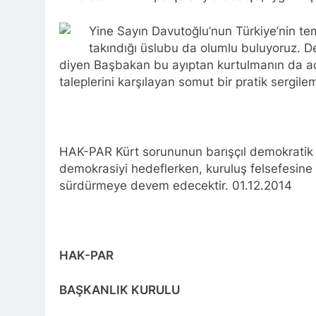
BASINA VE KA
kadınlar günü
Yine Sayın Davutoğlu’nun Türkiye’nin te
1 Yıl Ago
takındığı üslubu da olumlu buluyoruz. Der
İZMİR’DE HA
diyen Başbakan bu ayıptan kurtulmanın da adım
1 Yıl Ago
taleplerini karşılayan somut bir pratik sergilem
HAK-PAR Hewle
1 Yıl Ago
HAK-PAR BAŞK
1 Yıl Ago
HAK-PAR Kürt sorununun barışçıl demokratik
*HAK-PAR Gene
demokrasiyi hedeflerken, kuruluş felsefesine u
Formuna katıld
sürdürmeye devem edecektir. 01.12.2014
1 Yıl Ago
HAK-PAR Gene
1 Yıl Ago
HAK-PAR, P
HAK-PAR
1 Yıl Ago
Dünya Anadil Gü
BAŞKANLIK KURULU
PAR Ankara il örg
1 Yıl Ago