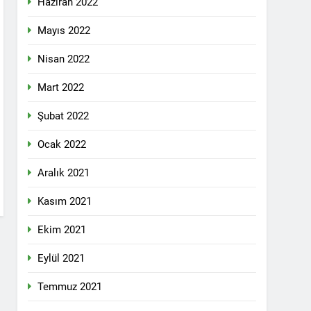
Haziran 2022
lefonda görüştü.
Mayıs 2022
Nisan 2022
nkara Genel Merkez’de toplandı.
Mart 2022
Şubat 2022
mail’i kutladı.
Ocak 2022
Aralık 2021
Kasım 2021
Ekim 2021
YOLLARLA VE DİYALOĞLA ÇÖZÜLMELİDİR
Eylül 2021
dından, 23 Aralık 2024 tarihinde saat
 genel başkanı Bayram Bozyel’in açılış
Temmuz 2021
ürkçesini ise HAK-PAR Genel başkan