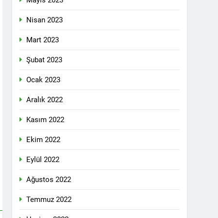
Mayıs 2023
pleri etrafında birleşmeli
Nisan 2023
Mart 2023
Şubat 2023
Ocak 2023
i dil olsun.
Aralık 2022
Kasım 2022
id ve 47 arkadaşını saygıyla anıyoruz
Ekim 2022
î li ber kolonyalîzmê netewînin bi rêzdarî
Eylül 2022
Ağustos 2022
E ME
Temmuz 2022
ŞIK SAÇMAYA DEVAM EDİYOR