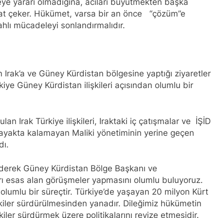
eye yararı olmadığına, acıları büyütmekten başka
l başkanı Meclise davet edildi.
HAK-PAR Mardi
at çeker. Hükümet, varsa bir an önce “çözüm”e
1 Yıl Ago
lahlı mücadeleyi sonlandırmalıdır.
lusal talepleri etrafında birleşmeye çağırıyoruz.* HAK-PAR Par
planarak gündemindeki konuları görüştü ve aşağıdaki açıklamay
n il örgütü Newrozu coşkulu bir etkinlikle kutladı
rak’a ve Güney Kürdistan bölgesine yaptığı ziyaretler
LKI OLMAK ÜZERE HERKESİN, MEŞRU HAKLARININ TESLİM E
kiye Güney Kürdistan ilişkileri açısından olumlu bir
; RAMAZAN BAYRAMINIZI KUTLUYORUZ!
KUR, PSK, PWK, Diyarbakır e Mardin’de Halepçe Soykırımı’nı An
an Irak Türkiye ilişkileri, Iraktaki iç çatışmalar ve İŞİD
Kürdistan’ın Özgürlüğüyle Sarılabilir
 ayakta kalamayan Maliki yönetiminin yerine geçen
dı.
 ve Mazlum Abdi’nin imzaladığı anlaşma, Kürtlerin kolektif hak
rk ederek Güney Kürdistan Bölge Başkanı ve
a İl Kadın Komisyonu 8 Mart Dünya Kadınlar gününü kutladı
rları esas alan görüşmeler yapmasını olumlu buluyoruz.
lumlu bir süreçtir. Türkiye’de yaşayan 20 milyon Kürt
a Konferansı Başarıyla Sonuçlandı Düzgün KAPLAN; ‘PKK’ nin 
şkiler sürdürülmesinden yanadır. Dileğimiz hükümetin
kiler sürdürmek üzere politikalarını revize etmesidir.