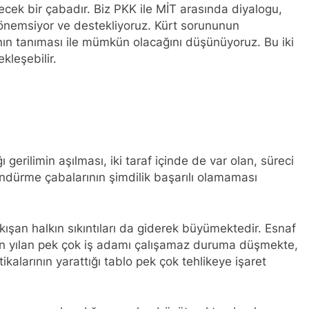
NLIŞ YOL VE YÖNTEMLERDİR. KÜRTLER DOĞRU, ULUSAL POL
cek bir çabadır. Biz PKK ile MİT arasında diyalogu,
 önemsiyor ve destekliyoruz. Kürt sorununun
anı Düzgün Kaplan’ın Kurdistan partileri Hak ve Özgürlükler 
ın tanıması ile mümkün olacağını düşünüyoruz. Bu iki
KDP-T), Kürdistan Sosyalist Partisi (PSK) ve Kürdistan Yurtseve
ekleşebilir.
ştayda yaptığı konuşma:
RKEZİ KADIN KOMİSYONU HEWLER’DE ENKS Yİ ZİYARET ETTİ
DIN HEYETİ HEWLER’DE HİZBÊN ZEHMETKEŞÊN KURDİSTANÊ 
IN HEYETİ ALAKAD’I ZİYARET ETTİ.
gerilimin aşılması, iki taraf içinde de var olan, süreci
ndürme çabalarının şimdilik başarılı olamaması
n komisyonu üyesi Berin Eren Kurdistan24 te Cemal Batun’un 
si Siracettin Sarı; Almanya-Bottrop’da “Ortadoğu, Kürtler ve 
kışan halkın sıkıntıları da giderek büyümektedir. Esnaf
di.
n yılan pek çok iş adamı çalışamaz duruma düşmekte,
ikalarının yarattığı tablo pek çok tehlikeye işaret
 Seracettin Sarı, 06.04.2025 tarihin de Almanya’nın Bottrop 
r ve Yeni Dönem Stratejileri” üzerine konferans serisine devam 