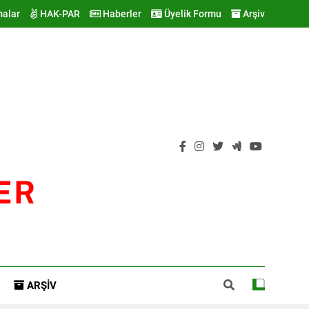
malar
HAK-PAR
Haberler
Üyelik Formu
Arşiv
ER
ARŞIV