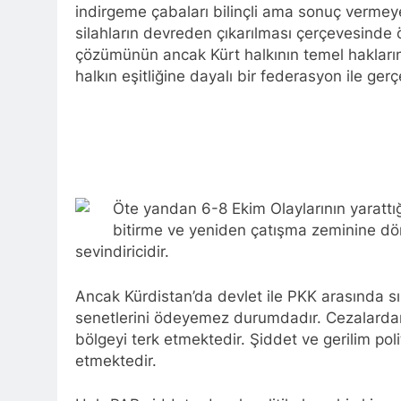
YENİLEN YA
indirgeme çabaları bilinçli ama sonuç vermeye
1 Yıl Ago
silahların devreden çıkarılması çerçevesinde
HAK-PAR Genel Başk
çözümünün ancak Kürt halkının temel hakların
Partisi – Türkiye (
halkın eşitliğine dayalı bir federasyon ile gerç
düzenledikleri çalı
1 Yıl Ago
HAK-PAR ME
1 Yıl Ago
HAK-PAR KA
1 Yıl Ago
HAK-PAR KAD
Öte yandan 6-8 Ekim Olaylarının yarattığı 
1 Yıl Ago
bitirme ve yeniden çatışma zeminine dö
HAK-PAR kadı
sevindiricidir.
1 Yıl Ago
HAK-PAR PM üye
Ancak Kürdistan’da devlet ile PKK arasında sı
konferans ver
senetlerini ödeyemez durumdadır. Cezalarda
1 Yıl Ago
bölgeyi terk etmektedir. Şiddet ve gerilim polit
HAK-PAR pm üyesi
etmektedir.
”Ortadoğu, Kürtle
1 Yıl Ago