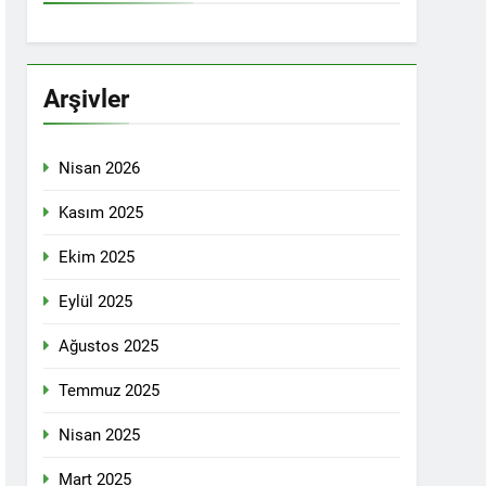
İTİKALAR ETRAFINDA KENETLENMELİ
Partisi (HAK-PAR), Kürdistan Demokrat
rler Partisi (PWK)’nin ortaklaşa Van da
Arşivler
Nisan 2026
KADIN MECLİSİ ÜYELERİ İLE GÖRÜŞTÜ
Kasım 2025
Ekim 2025
konuğu oldu.
Eylül 2025
Ağustos 2025
Yeni Dönem Stratejileri” üzerine bir
Temmuz 2025
kendinden sonra, Hamburg kentinde de
Nisan 2025
etti.
Mart 2025