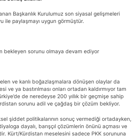
Kürt halkının meşru haklarının tanınması ile gerçekleşebili
anan Başkanlık Kurulumuz son siyasal gelişmeleri
u ile paylaşmayı uygun görmüştür.
ükler Partisi-HAK-PAR Urfa ili SİVEREK ilçe kongresi yapıldı.
ükler Partisi-HAK-PAR Heyeti, Hewler’de KDP İran temsilciliğini 
züm bekleyen sorunu olmaya devam ediyor
ti Hewler’de ENKS ile görüştü
ti Hewler’de KDP ALAKAD ile görüştü HAK-PAR Heyeti 25 ağus
gelen ve kanlı boğazlaşmalara dönüşen olaylar da
kanlık Kurulu; ‘KÜRT HALKI HAK VE ÖZGÜRLÜK MÜCADELES
si ve ya bastırılması onları ortadan kaldırmıyor tam
kiye’de de neredeyse 200 yıllık bir geçmişe sahip
ası üzerinden 102 yıl geçse de; Kürt milleti özgürlükten asla
distan sorunu adil ve çağdaş bir çözüm bekliyor.
A HAK-PARê: Têkçûna heyî têkçûna rê û polîtîkayên xelet in. 
l şiddet politikalarının sonuç vermediği ortadayken,
yek.
diyaloga dayalı, barışçıl çözümlerin önünü açması ve
ir. Kürt/Kürdistan meselesini sadece PKK sorununa