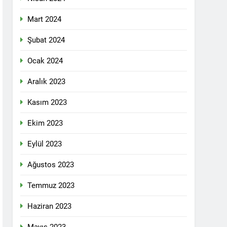
 selamlıyoruz Bugün 8 Mart Dünya
Mart 2024
Şubat 2024
Ocak 2024
ilgi için teşekkür ediyoruz.
Aralık 2023
Kasım 2023
tadoğu’nun Geleceğinde Belirsizlikler”
Ekim 2023
Eylül 2023
ezine dönüşmektedir”
Ağustos 2023
KLAMASI YAPTI
Temmuz 2023
 konferans Dünya Anadil Günü’nü HAK-
Haziran 2023