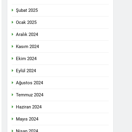
n ili Kızıltepe ilçe kongresi yapıldı.
Şubat 2025
ti Meclisi 12 Nisan 2025 tarihinde Ankara
ı kamuoyu ile paylaşmayı kararlaştırdı.
Ocak 2025
Aralık 2024
1 Yıl Ago
Kasım 2024
DİLDİĞİ ADİL BİR DÜZEN UMUDUMUZU
Ekim 2024
dılar: Halepçe Soykırımının Yaraları,
Eylül 2024
Ağustos 2024
larını içermiyor.
Temmuz 2024
Haziran 2024
feshi en başta Kürt halkının yararına
Mayıs 2024
Nisan 2024