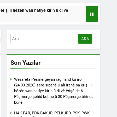
işî li hêzên wan hatîye kirin û di vê
HSİYETLER DİYARBAKIR ŞEYH SAİD
RDİSTAN’A SALDIRILARINI ŞİDDETLE
Arama:
Andılar ‘’Kadı Muhammed ve
Son Yazılar
na Emniyetinde ifade verdi.
ÇÖZÜLMELİDİR
Wezareta Pêşmergeyan ragihand ku îro
(24.03.2026) serê sibehê ji ali Îranê ba êrişî li
tif haklarından vaz geçmesini isteyenlere
hêzên wan hatîye kirin û di vê êrişê de 6
 toplantıya Genel Başkan Düzgün Kaplan’da
Pêşmerge şehîd ketine û 30 Pêşmerge birîndar
bûne.
esinde” konferansının birinci oturumunda
 Dr. Bülent Küçük ülkede ve ortadoğu’da
HAK-PAR, PDK-BAKUR, PÊLKURD, PSK, PWK,