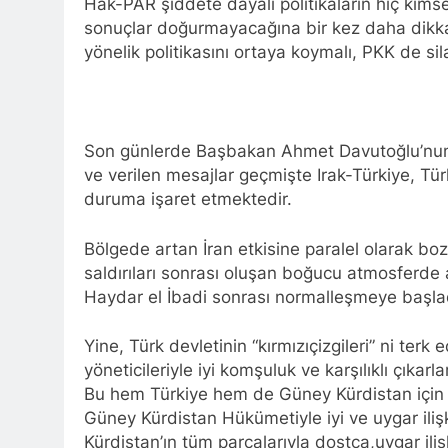
Hak-PAR şiddete dayalı politikaların hiç kims
HAK-PAR Gene
sonuçlar doğurmayacağına bir kez daha dikk
1 Yıl Ago
yönelik politikasını ortaya koymalı, PKK de si
*Halkımızı kendi u
genel merkezde to
1 Yıl Ago
HAK-PAR Mersi
1 Yıl Ago
Son günlerde Başbakan Ahmet Davutoğlu’nun I
BAŞTA KÜRT HA
ve verilen mesajlar geçmişte Irak-Türkiye, Tür
CANLI TUTARAK
duruma işaret etmektedir.
1 Yıl Ago
HAK-PAR, PDK-BA
Bölgede artan İran etkisine paralel olarak bozul
Ulusal Birlik ve 
saldırıları sonrası oluşan boğucu atmosferde
1 Yıl Ago
Haydar el İbadi sonrası normalleşmeye başla
Ahmed el Şara
1 Yıl Ago
Yine, Türk devletinin “kırmızıçizgileri” ni te
HAK-PAR Adan
yöneticileriyle iyi komşuluk ve karşılıklı çıka
1 Yıl Ago
Bu hem Türkiye hem de Güney Kürdistan için o
HAK-PAR Frans
Güney Kürdistan Hükümetiyle iyi ve uygar ili
olacaktır.’
Kürdistan’ın tüm parçalarıyla dostça,uygar iliş
1 Yıl Ago