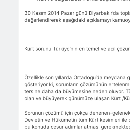
Barış ancak 
30 Kasım 2014 Pazar günü Diyarbakır’da topl
11 Ay Ago
değerlendirerek aşağıdaki açıklamayı kamuoy
Hak ve Özgürl
11 Ay Ago
Hak ve Özgürl
11 Ay Ago
Kürt sorunu Türkiye’nin en temel ve acil çö
HAK-PAR Heye
12 Ay Ago
HAK-PAR Heye
görüştü
12 Ay Ago
Özellikle son yıllarda Ortadoğu’da meydana 
HAK-PAR Baş
gösteriyor ki, sorunların çözümünün ertelenme
12 Ay Ago
tersine daha da büyümesine neden oluyor. Tür
Lozan Antlaşm
olan ve büyüyerek günümüze ulaşan Kürt /Kür
1 Yıl Ago
MECLÎSA PARTİY
Sorunun çözümü için çokça denenen-gelenekse
yên rast bibin 
Devletin ve Hükümetin tüm Kürt kesimleri ile 
1 Yıl Ago
bu konuda cesur adımlar atması gerekmekted