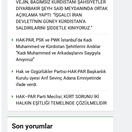
VEJÎN, BAĞIMSIZ KÜRDİSTANİ ŞAHSİYETLER
r. 1 EYLÜL DÜNYA BARIŞ GÜNÜ KUTLU OLSUN
DİYARBAKIR ŞEYH SAİD MEYDANINDA ORTAK
AÇIKLAMA YAPTI: “İŞGALCİ İRAN
DEVLETİ’NİN GÜNEY KÜRDİSTAN’A
SALDIRILARINI ŞİDDETLE KINIYORUZ.”
ziyaret etti
HAK-PAR, PSK ve PWK İstanbul’da Kadı
Muhammed ve Kürdistan Şehitlerini Andılar
‘’Kadı Muhammed ve Arkadaşlarını Saygıyla
Anıyoruz’’
tos 2025’te Hewler’de KDP ALAKAD ile
Hak ve Ozgürlükler Partisi-HAK-PAR Başkanlık
Kurulu üyesi Arif Sevinç Adana Emniyetinde
İNDEN ASLA VAZ GEÇMEYECEKTİR.’
ifade verdi.
HAK–PAR Parti Meclisi; KÜRT SORUNU İKİ
 vaz geçmedi
HALKIN EŞİTLİĞİ TEMELİNDE ÇÖZÜLMELİDİR
Divê Kurd li dora polîtîkayên neteweyî
Son yorumlar