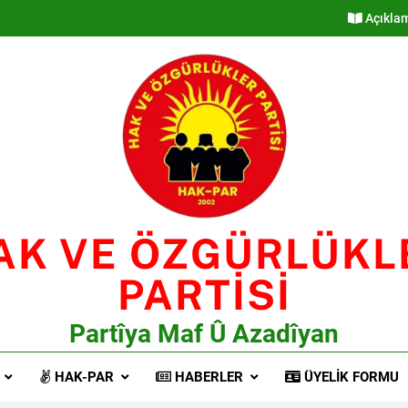
Açıkla
AK VE ÖZGÜRLÜKL
PARTİSİ
Partîya Maf Û Azadîyan
HAK-PAR
HABERLER
ÜYELIK FORMU