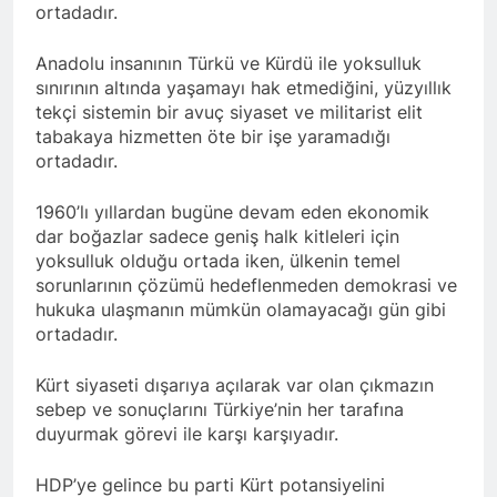
Kurdistan24 te Cemal
ortadadır.
1 Yıl Ago
Batun’un konuğu oldu.
HAK-PAR PM üyesi
Siracettin Sarı; Almanya-
Anadolu insanının Türkü ve Kürdü ile yoksulluk
Bottrop’da “Ortadoğu,
sınırının altında yaşamayı hak etmediğini, yüzyıllık
1 Yıl Ago
Kürtler ve Yeni Dönem
tekçi sistemin bir avuç siyaset ve militarist elit
HAK-PAR pm üyesi
Stratejileri” üzerine bir
Seracettin Sarı, 06.04.2025
tabakaya hizmetten öte bir işe yaramadığı
konferans verdi.
tarihin de Almanya’nın
ortadadır.
1 Yıl Ago
Bottrop kendinden sonra,
HAK-PAR Genel başkanı
Hamburg kentinde de
Meclise davet edildi.
1960’lı yıllardan bugüne devam eden ekonomik
”Ortadoğu, Kürtler ve Yeni
1 Yıl Ago
dar boğazlar sadece geniş halk kitleleri için
Dönem Stratejileri” üzerine
HAK-PAR Mardin ili
konferans serisine devam
yoksulluk olduğu ortada iken, ülkenin temel
Kızıltepe ilçe kongresi
etti.
sorunlarının çözümü hedeflenmeden demokrasi ve
yapıldı.
1 Yıl Ago
hukuka ulaşmanın mümkün olamayacağı gün gibi
*Halkımızı kendi ulusal
ortadadır.
talepleri etrafında
birleşmeye çağırıyoruz.*
1 Yıl Ago
Kürt siyaseti dışarıya açılarak var olan çıkmazın
HAK-PAR Parti Meclisi 12
HAK-PAR Mersin il örgütü
sebep ve sonuçlarını Türkiye’nin her tarafına
Nisan 2025 tarihinde Ankara
Newrozu coşkulu bir
duyurmak görevi ile karşı karşıyadır.
genel merkezde toplanarak
etkinlikle kutladı
1 Yıl Ago
gündemindeki konuları
görüştü ve aşağıdaki
HDP’ye gelince bu parti Kürt potansiyelini
1 Yıl Ago