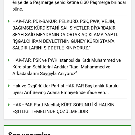
êrişê de 6 Pêşmerge şehîd ketine û 30 Pêşmerge birîndar
ÇÖZÜM “ VE ÇÖZÜMLEME
bûne.
-1- SORUN OLAN
KÜRTLERİN VARLIĞI MI
HAK-PAR, PDK-BAKUR, PÊLKURD, PSK, PWK, VEJÎN,
2 Yıl Ago
BAĞIMSIZ KÜRDİSTANİ ŞAHSİYETLER DİYARBAKIR
HAK-PAR Avrupa
Koordinasyon Kurulu
ŞEYH SAİD MEYDANINDA ORTAK AÇIKLAMA YAPTI:
02.11.2024 tarihinde
“İŞGALCİ İRAN DEVLETİ’NİN GÜNEY KÜRDİSTAN’A
2 Yıl Ago
Frankfurt’ta toplandı ve
SALDIRILARINI ŞİDDETLE KINIYORUZ.”
DİAKURD /Diaspora Kürtleri
gündemindeki konuları
Konfederasyonunun Lozan
görüştü.
Antlaşması ve sonrasında
HAK-PAR, PSK ve PWK İstanbul’da Kadı Muhammed ve
2 Yıl Ago
Kürtlerin, ulus olmaktan
Kürdistan Şehitlerini Andılar ‘’Kadı Muhammed ve
Diyarbakır HAK-PAR İl
kaynaklı kolektif haklarını
Arkadaşlarını Saygıyla Anıyoruz’’
örgütü Dünya’ ve Türkiye’de
kullanamadıklarından
yaşanan son gelişmeler ile
2 Yıl Ago
hareketle, maruz kaldıkları
ilgili bugün ilk örgütü
Hak ve Ozgürlükler Partisi-HAK-PAR Başkanlık Kurulu
Kürt dili ve edebiyatı uzmani
uluslararası hukuka da aykırı
binasında basın toplantısı
üyesi Arif Sevinç Adana Emniyetinde ifade verdi.
Paris’teki Kürt Enstitüisü’nün
politikalara dikkat çeken
gerçekleştirdi.
kurucularından dilbilimci,
hukuki süreci destekliyoruz.
2 Yıl Ago
HAK–PAR Parti Meclisi; KÜRT SORUNU İKİ HALKIN
araştırmacı ve yazar
BAHÇELİ, ÖCALAN VE
Profesir Joyce Blau 92
EŞİTLİĞİ TEMELİNDE ÇÖZÜLMELİDİR
KÜRT MESELESİ
yaşında yaşama veda etti.
ÜZERİNE
2 Yıl Ago
BAHÇELÎ, OCALAN Û
PİRSGİRÊKA KURD