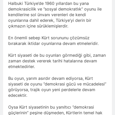
kadınlar günü.
Halbuki Türkiye’de 1960 yıllardan bu yana
BİRLİĞİ
1 Yıl Ago
demokrasicilik ve ‘’sosyal demokratlık’’ oyunu ile
HAK-PAR Hewler temsilcisi
kendilerine sol ünvanı verenleri de kendi
Mehmet Şirin Timur; HAK-
oyunlarına dahil ederek, Türkiye’yi derin bir
PAR heyetine gösterilen ilgi
1 Yıl Ago
çıkmazın içine sürüklemişlerdir.
için teşekkür ediyoruz.
HAK-PAR BAŞKANLIK
KURULU; ‘Kürt meselesi
En önemli sebep Kürt sorununu çözümsüz
PKK den ibaret değildir.’
1 Yıl Ago
bırakarak iktidar oyunlarına devam etmeleridir.
*HAK-PAR Genel başkanı
Düzgün KAPLAN,* *Erbil’de
Kürt siyaseti de bu oyunları görmediği gibi, zaman
RUDAW’ın düzenlediği
1 Yıl Ago
“Ortadoğu’nun Geleceğinde
zaman destek vererek tarihi hatalarına devam
HAK-PAR Genel Başkanı
Belirsizlikler” Formuna
etmektedirler.
Düzgün Kaplan “Hewler
katıldı*
Ortadoğu’nun politik
1 Yıl Ago
merkezine dönüşmektedir”
Bu oyun, yarım asırdır devam ediyorsa, Kürt
HAK-PAR, PSK VE PWK
siyaseti de oyunu ‘’demokrasi gücü ve mücadelesi’’
İZMİR’İN KONAK
görüyorsa, trajik oyun yeni perdelerle devam
MEYDANINDA ORTAK
1 Yıl Ago
BASIN AÇIKLAMASI YAPTI
edecektir.
Dünya Anadil Günü’nde HAK-
PAR’ın eski genel başkanı
sayın Kemal Burkay’dan
Oysa Kürt siyasetinin bu yanıltıcı ‘’demokrasi
1 Yıl Ago
konferans Dünya Anadil
güçlerinin’’ peşine düşmeden, Kürtlerin temel hak
HAK-PAR Viyana