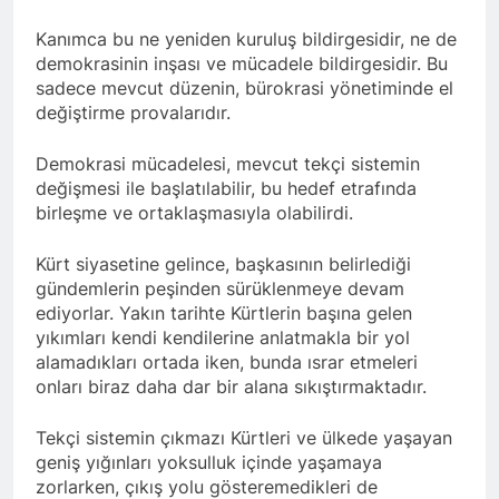
asla vaz geçmedi
MECLÎSA PARTİYA HAK-
Kanımca bu ne yeniden kuruluş bildirgesidir, ne de
PARê: Têkçûna heyî têkçûna
demokrasinin inşası ve mücadele bildirgesidir. Bu
rê û polîtîkayên xelet in. Divê
1 Yıl Ago
Kurd li dora polîtîkayên
sadece mevcut düzenin, bürokrasi yönetiminde el
YENİLEN YANLIŞ YOL VE
neteweyî yên rast bibin yek.
değiştirme provalarıdır.
YÖNTEMLERDİR. KÜRTLER
DOĞRU, ULUSAL
1 Yıl Ago
POLİTİKALAR ETRAFINDA
Demokrasi mücadelesi, mevcut tekçi sistemin
HAK-PAR Genel Başkanı
KENETLENMELİ
değişmesi ile başlatılabilir, bu hedef etrafında
Düzgün Kaplan’ın Kurdistan
birleşme ve ortaklaşmasıyla olabilirdi.
partileri Hak ve Özgürlükler
1 Yıl Ago
Partisi (HAK-PAR), Kürdistan
HAK-PAR MERKEZİ KADIN
Demokrat Partisi – Türkiye
Kürt siyasetine gelince, başkasının belirlediği
KOMİSYONU HEWLER’DE
(KDP-T), Kürdistan Sosyalist
ENKS Yİ ZİYARET ETTİ
gündemlerin peşinden sürüklenmeye devam
1 Yıl Ago
Partisi (PSK) ve Kürdistan
ediyorlar. Yakın tarihte Kürtlerin başına gelen
HAK-PAR KADIN HEYETİ
Yurtseverler Partisi
yıkımları kendi kendilerine anlatmakla bir yol
HEWLER’DE HİZBÊN
(PWK)’nin ortaklaşa Van da
ZEHMETKEŞÊN
düzenledikleri çalıştayda
alamadıkları ortada iken, bunda ısrar etmeleri
1 Yıl Ago
KURDİSTANÊ KADIN
yaptığı konuşma:
onları biraz daha dar bir alana sıkıştırmaktadır.
HAK-PAR KADIN HEYETİ
MECLİSİ ÜYELERİ İLE
ALAKAD’I ZİYARET ETTİ.
GÖRÜŞTÜ
Tekçi sistemin çıkmazı Kürtleri ve ülkede yaşayan
1 Yıl Ago
geniş yığınları yoksulluk içinde yaşamaya
HAK-PAR kadın komisyonu
üyesi Berin Eren
zorlarken, çıkış yolu gösteremedikleri de