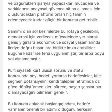
Günü’nü HAK-PAR Ankara il
ve özgürlükleri şiarıyla yapacakları mücadele ve
Konferansı; Düzgün
örgütü Kemal Burkay’ın
KAPLAN; Kürtler
varlıklarının anayasal güvence altına alınması için
1 Yıl Ago
verdiği konferansı ile kutladı.
gecikmeden ulusal talepleri
oluşturacakları platform onları hiç tahmin
HAK-PAR Heyeti, Kürdistan
etrafında birleşmeli
edemeyecek kadar güçlü bir konuma getirebilir.
federe hükümeti Viyana
temsilciliğini ziyaret etti
1 Yıl Ago
Samimi olan sol kesimlerde bu rotaya çekilebilir,
HAK-PAR Heyeti Viyana 9.
Bölge Belediye başkanı
demokrasi için verilecek mücadelede yer alarak
Saya Ahmed ile görüştü
geniş yığınlara ekonomik ve sosyal yaşamlarında
1 Yıl Ago
ileriye doğru başarılara birlikte imza atabilirler.
21 Şubat Dünya Anadil
Günü Kutlu Olsun;
Bugüne kadar ise tersi uygulanmıştır, bir arpa boyu
Türkçenin yanı sıra, Kürtçe
yol alınamamıştır.
1 Yıl Ago
de resmi dil olsun.
Büyük BEKO (Bekir
SAYDAM) yaşama veda
Kürt siyaseti Kürt ulusal sorunu ve statü
etti.
konusunda neyi hedefliyorlarsa hedeflesinler, Kürt
1 Yıl Ago
seçmen potansiyelini kendi talepleri etrafında öz
13 Şubat 1925
Sömürgeciliğe asla boyun
güce dönüştürmedikleri sürece, başarı şanslarının
eğmeyeceklerini ilan eden
olamayacağını bilmeleri gerekir.
1 Yıl Ago
Şeyh Said ve 47 arkadaşını
13’ê Sibata 1925’an em Şêx
saygıyla anıyoruz
Seîd û 47 hevalên wî yên ku
Bu konuda atılacak başlangıç adımı, hedefe
gotin ew ê tu carî serî li ber
1 Yıl Ago
varmanın önemli bir adımı olduğunu herkesin
kolonyalîzmê netewînin bi