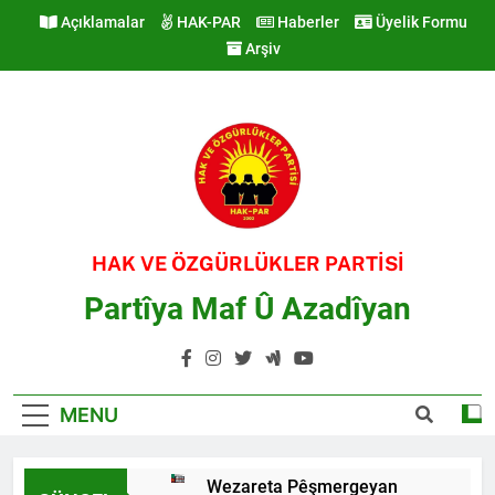
Skip
Açıklamalar
HAK-PAR
Haberler
Üyelik Formu
to
Arşiv
content
HAK VE ÖZGÜRLÜKLER PARTİSİ
Partîya Maf Û Azadîyan
MENU
Wezareta Pêşmergeyan