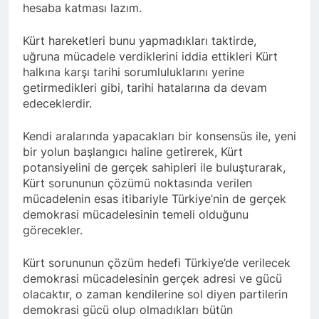
Di 79emîn salvegera
hesaba katması lazım.
rêzdarî bi bîr tînin.
ragihandina wê de
KOMARA MEHABADÊ
2 Yıl Ago
Kürt hareketleri bunu yapmadıkları taktirde,
RONAHÎ DIDE ME
İlan edilişinin 79. yıl
uğruna mücadele verdiklerini iddia ettikleri Kürt
dönümünde MAHABAD
halkına karşı tarihi sorumluluklarını yerine
KÜRDİSTAN CUMHURİYETİ
2 Yıl Ago
getirmedikleri gibi, tarihi hatalarına da devam
IŞIK SAÇMAYA DEVAM
HAK-PAR Genel başkanı
edeceklerdir.
EDİYOR
Düzgün Kaplan ENKS
başkanı Mihemed İsmail ile
2 Yıl Ago
Kendi aralarında yapacakları bir konsensüs ile, yeni
telefonda görüştü.
Hak ve Özgürlükler Partisi
bir yolun başlangıcı haline getirerek, Kürt
HAK-PAR Parti Meclisi 11
potansiyelini de gerçek sahipleri ile buluşturarak,
Ocak 2025 tarihinde Ankara
2 Yıl Ago
Kürt sorununun çözümü noktasında verilen
Genel Merkez’de toplandı.
Necati TANK Erzincan-
mücadelenin esas itibariyle Türkiye’nin de gerçek
Balıbey Köyünde toprağa
demokrasi mücadelesinin temeli olduğunu
verildi
2 Yıl Ago
görecekler.
HAK-PAR Suriye Kürt Ulusal
Konseyi (ENKS)
Kürt sorununun çözüm hedefi Türkiye’de verilecek
başkanlığına seçilen
2 Yıl Ago
demokrasi mücadelesinin gerçek adresi ve gücü
Mihemed İsmail’i kutladı.
Yeni yıl halkımıza ve tüm
olacaktır, o zaman kendilerine sol diyen partilerin
dünyaya özgürlük ve barış
demokrasi gücü olup olmadıkları bütün
getirsin
2 Yıl Ago