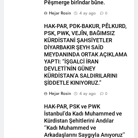
Pêşmerge birîndar bûne.
HAK- PAR heyeti, YNK
Hejar Rosin
4 ay ago
0
Merkez Komite üyesi ve
Parti Sözcüsü Sadi Pire ve
2 Yıl Ago
HAK-PAR, PDK-BAKUR, PÊLKURD,
Merkez komite üyesi Rebaz
24 Kasım 2015 tarihi, yol
PSK, PWK, VEJÎN, BAĞIMSIZ
Berkoty ile görüştü.
arkadaşımız Mustafa
KÜRDİSTANİ ŞAHSİYETLER
Tasçı’nın aramızdan
2 Yıl Ago
DİYARBAKIR ŞEYH SAİD
ayrılışının yıl dönümü.
25 Kasım Kadına Yönelik
MEYDANINDA ORTAK AÇIKLAMA
Şiddete Karşı Uluslararası
YAPTI: “İŞGALCİ İRAN
Mücadele Günü Kutlu
2 Yıl Ago
DEVLETİ’NİN GÜNEY
olsun.
Hak ve Özgürlükler
KÜRDİSTAN’A SALDIRILARINI
Partisi Tunceli ili
ŞİDDETLE KINIYORUZ.”
merkez ilçesinin 2.
2 Yıl Ago
Olağan kongresi
Kayyum Siyasetini Bir
Hejar Rosin
4 ay ago
0
gerçekleşti.
Kez Daha Kınıyoruz
2 Yıl Ago
HAK-PAR, PSK ve PWK
Dünya Çocuk Hakları
İstanbul’da Kadı Muhammed ve
Günü Kutu Olsun
Kürdistan Şehitlerini Andılar
2 Yıl Ago
‘’Kadı Muhammed ve
2 Yıl Ago
Arkadaşlarını Saygıyla Anıyoruz’’