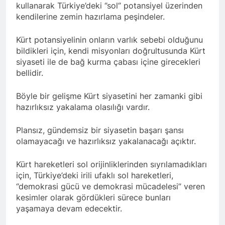
açıklamayı kamuoyu ile
kullanarak Türkiye’deki ‘’sol‘’ potansiyel üzerinden
paylaşmayı kararlaştırdı.
kendilerine zemin hazırlama peşindeler.
BAŞTA KÜRT HALKI OLMAK
ÜZERE HERKESİN, MEŞRU
HAKLARININ TESLİM
1 Yıl Ago
Kürt potansiyelinin onların varlık sebebi olduğunu
EDİLDİĞİ ADİL BİR DÜZEN
HAK-PAR, PDK-BAKUR, PSK,
bildikleri için, kendi misyonları doğrultusunda Kürt
UMUDUMUZU CANLI
PWK, Diyarbakır e Mardin’de
siyaseti ile de bağ kurma çabası içine girecekleri
TUTARAK; RAMAZAN
Halepçe Soykırımı’nı Andılar:
1 Yıl Ago
bellidir.
BAYRAMINIZI
Halepçe Soykırımının
Ahmed el Şara ve Mazlum
KUTLUYORUZ!
Yaraları, Ulusal Birlik ve
Abdi’nin imzaladığı
Böyle bir gelişme Kürt siyasetini her zamanki gibi
Kürdistan’ın Özgürlüğüyle
anlaşma, Kürtlerin kolektif
1 Yıl Ago
hazırlıksız yakalama olasılığı vardır.
Sarılabilir
haklarını içermiyor.
HAK-PAR Adana İl Kadın
Komisyonu 8 Mart Dünya
Plansız, gündemsiz bir siyasetin başarı şansı
Kadınlar gününü kutladı
1 Yıl Ago
olamayacağı ve hazırlıksız yakalanacağı açıktır.
HAK-PAR Fransa Konferansı
Başarıyla Sonuçlandı
Kürt hareketleri sol orijinliklerinden sıyrılamadıkları
Düzgün KAPLAN; ‘PKK’ nin
1 Yıl Ago
için, Türkiye’deki irili ufaklı sol hareketleri,
feshi en başta Kürt halkının
BASINA VE KAMUOYUNA
‘’demokrasi gücü ve demokrasi mücadelesi’’ veren
yararına olacaktır.’
Eşitlik ve özgürlük
kesimler olarak gördükleri sürece bunları
mücadelesi veren tüm
1 Yıl Ago
yaşamaya devam edecektir.
kadınları selamlıyoruz
İZMİR’DE HAK.PAR, PSK
Bugün 8 Mart Dünya
ve PWK DEN YEREL İŞ