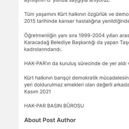
YENİLEN YA
1 Yıl Ago
Tüm yaşamını Kürt halkının özgürlük ve dem
HAK-PAR Genel Başk
2015 tarihinde kanser hastalığına yenildiğin
Partisi – Türkiye (
düzenledikleri çalı
1 Yıl Ago
HAK-PAR ME
Öğretmenliğin yanı sıra 1999-2004 yılları ara
Karacadağ Belediye Başkanlığı da yapan Taşçı,
1 Yıl Ago
kadrolarındandı.
HAK-PAR KA
1 Yıl Ago
HAK-PAR’ın da kuruluş sürecinde de yer aldı
HAK-PAR KAD
1 Yıl Ago
Kürt halkının barışçıl demokratik mücadelesi
HAK-PAR kadı
yeri doldurulmaz emekleri olan değerli arkad
1 Yıl Ago
Kasım 2021
HAK-PAR PM üye
konferans ver
1 Yıl Ago
HAK-PAR BASIN BÜROSU
HAK-PAR pm üyesi
”Ortadoğu, Kürtle
About Post Author
1 Yıl Ago