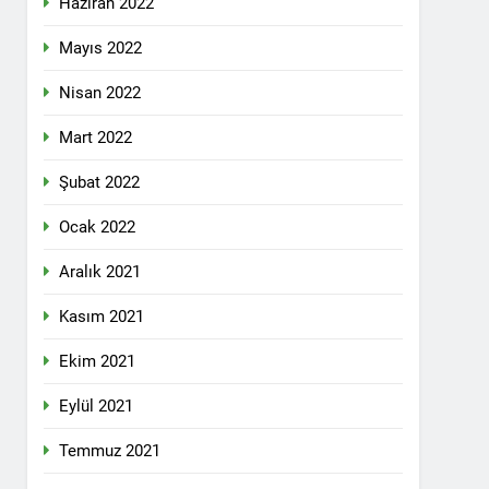
Haziran 2022
lefonda görüştü.
Mayıs 2022
Nisan 2022
nkara Genel Merkez’de toplandı.
Mart 2022
Şubat 2022
mail’i kutladı.
Ocak 2022
Aralık 2021
Kasım 2021
Ekim 2021
YOLLARLA VE DİYALOĞLA ÇÖZÜLMELİDİR
Eylül 2021
dından, 23 Aralık 2024 tarihinde saat
 genel başkanı Bayram Bozyel’in açılış
Temmuz 2021
ürkçesini ise HAK-PAR Genel başkan