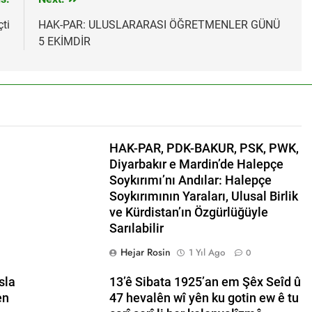
MUOYUNA Eşitlik ve özgürlük mücadelesi veren tüm kadınları
ti
HAK-PAR: ULUSLARARASI ÖĞRETMENLER GÜNÜ
.
5 EKİMDİR
K.PAR, PSK ve PWK DEN YEREL İŞ BİRLİĞİ
r temsilcisi Mehmet Şirin Timur; HAK-PAR heyetine gösterilen 
ANLIK KURULU; ‘Kürt meselesi PKK den ibaret değildir.’
HAK-PAR, PDK-BAKUR, PSK, PWK,
Diyarbakır e Mardin’de Halepçe
l başkanı Düzgün KAPLAN,* *Erbil’de RUDAW’ın düzenlediği “Or
ı*
Soykırımı’nı Andılar: Halepçe
Soykırımının Yaraları, Ulusal Birlik
l Başkanı Düzgün Kaplan “Hewler Ortadoğu’nun politik merk
ve Kürdistan’ın Özgürlüğüyle
Sarılabilir
SK VE PWK İZMİR’İN KONAK MEYDANINDA ORTAK BASIN AÇI
Hejar Rosin
1 Yıl Ago
0
nü’nde HAK-PAR’ın eski genel başkanı sayın Kemal Burkay’dan
sla
13’ê Sibata 1925’an em Şêx Seîd û
ütü Kemal Burkay’ın verdiği konferansı ile kutladı.
en
47 hevalên wî yên ku gotin ew ê tu