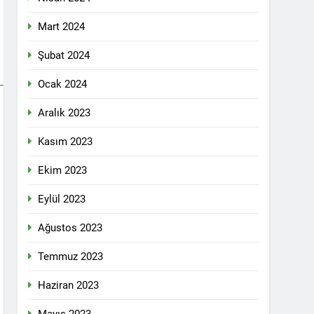
 selamlıyoruz Bugün 8 Mart Dünya
Mart 2024
Şubat 2024
Ocak 2024
ilgi için teşekkür ediyoruz.
Aralık 2023
Kasım 2023
tadoğu’nun Geleceğinde Belirsizlikler”
Ekim 2023
Eylül 2023
ezine dönüşmektedir”
Ağustos 2023
KLAMASI YAPTI
Temmuz 2023
 konferans Dünya Anadil Günü’nü HAK-
Haziran 2023