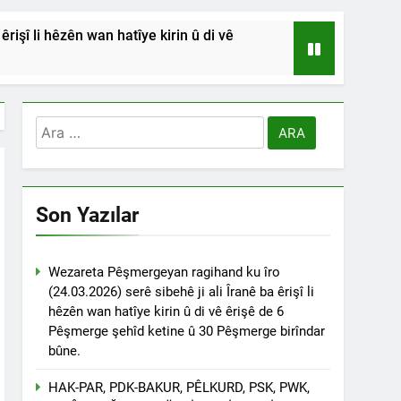
işî li hêzên wan hatîye kirin û di vê
HSİYETLER DİYARBAKIR ŞEYH SAİD
RDİSTAN’A SALDIRILARINI ŞİDDETLE
Arama:
Andılar ‘’Kadı Muhammed ve
Son Yazılar
na Emniyetinde ifade verdi.
ÇÖZÜLMELİDİR
Wezareta Pêşmergeyan ragihand ku îro
(24.03.2026) serê sibehê ji ali Îranê ba êrişî li
tif haklarından vaz geçmesini isteyenlere
hêzên wan hatîye kirin û di vê êrişê de 6
 toplantıya Genel Başkan Düzgün Kaplan’da
Pêşmerge şehîd ketine û 30 Pêşmerge birîndar
bûne.
esinde” konferansının birinci oturumunda
 Dr. Bülent Küçük ülkede ve ortadoğu’da
HAK-PAR, PDK-BAKUR, PÊLKURD, PSK, PWK,