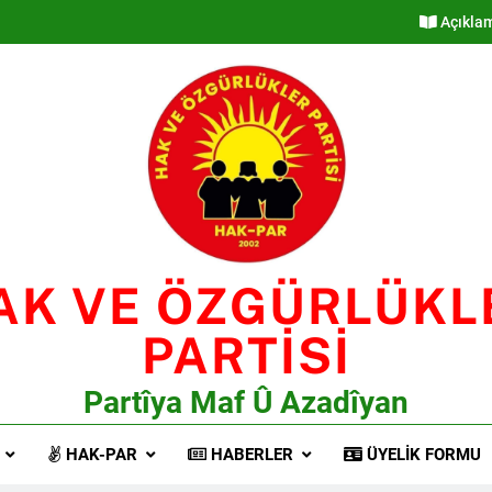
Açıkla
AK VE ÖZGÜRLÜKL
PARTİSİ
Partîya Maf Û Azadîyan
HAK-PAR
HABERLER
ÜYELIK FORMU