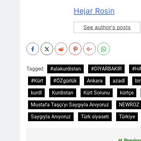
HAK-PAR Gene
Hejar Rosin
1 Yıl Ago
*Halkımızı kendi u
genel merkezde to
See author's posts
1 Yıl Ago
HAK-PAR Mersi
1 Yıl Ago
BAŞTA KÜRT HA
CANLI TUTARAK
1 Yıl Ago
Tagged:
#alakurdistan
#DİYARBAKIR
#HA
HAK-PAR, PDK-BA
Ulusal Birlik ve 
#Kürt
#ÖZgürlük
Ankara
azadî
bir
1 Yıl Ago
kurdî
Kurdistan
Kürt Sorunu
kürtçe
Ahmed el Şara
1 Yıl Ago
Mustafa Taşçı'yı Saygıyla Anıyoruz
NEWROZ
HAK-PAR Adan
Saygıyla Anıyoruz
Türk siyaseti
Türkiye
1 Yıl Ago
HAK-PAR Frans
olacaktır.’
Previou
1 Yıl Ago