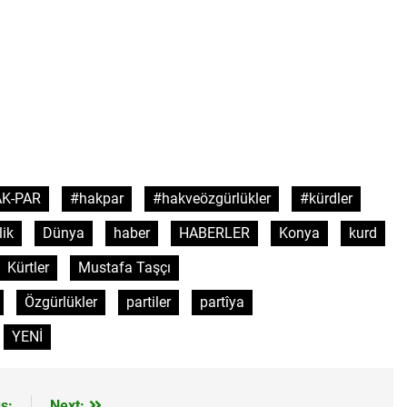
l başkanı Meclise davet edildi.
HAK-PAR Mardi
1 Yıl Ago
lusal talepleri etrafında birleşmeye çağırıyoruz.* HAK-PAR Par
planarak gündemindeki konuları görüştü ve aşağıdaki açıklamay
n il örgütü Newrozu coşkulu bir etkinlikle kutladı
LKI OLMAK ÜZERE HERKESİN, MEŞRU HAKLARININ TESLİM E
; RAMAZAN BAYRAMINIZI KUTLUYORUZ!
K-PAR
#hakpar
#hakveözgürlükler
#kürdler
KUR, PSK, PWK, Diyarbakır e Mardin’de Halepçe Soykırımı’nı An
Kürdistan’ın Özgürlüğüyle Sarılabilir
lik
Dünya
haber
HABERLER
Konya
kurd
Kürtler
Mustafa Taşçı
 ve Mazlum Abdi’nin imzaladığı anlaşma, Kürtlerin kolektif hak
Özgürlükler
partiler
partîya
a İl Kadın Komisyonu 8 Mart Dünya Kadınlar gününü kutladı
YENİ
a Konferansı Başarıyla Sonuçlandı Düzgün KAPLAN; ‘PKK’ nin 
s:
Next: