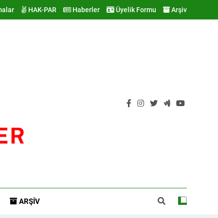
malar
HAK-PAR
Haberler
Üyelik Formu
Arşiv
ER
ARŞIV