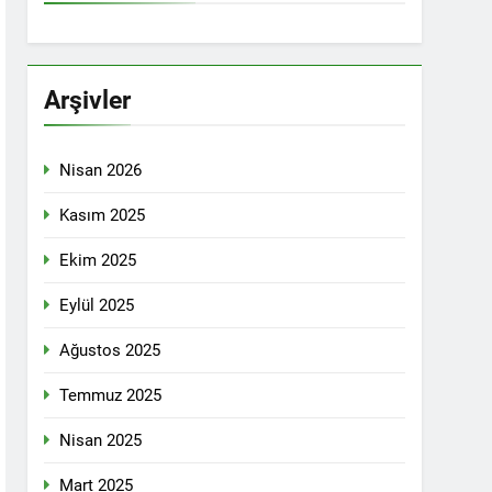
İTİKALAR ETRAFINDA KENETLENMELİ
Partisi (HAK-PAR), Kürdistan Demokrat
rler Partisi (PWK)’nin ortaklaşa Van da
Arşivler
Nisan 2026
KADIN MECLİSİ ÜYELERİ İLE GÖRÜŞTÜ
Kasım 2025
Ekim 2025
konuğu oldu.
Eylül 2025
Ağustos 2025
Yeni Dönem Stratejileri” üzerine bir
Temmuz 2025
kendinden sonra, Hamburg kentinde de
Nisan 2025
etti.
Mart 2025