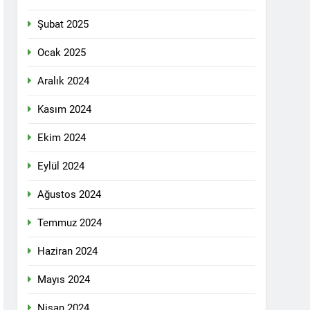
n ili Kızıltepe ilçe kongresi yapıldı.
Şubat 2025
ti Meclisi 12 Nisan 2025 tarihinde Ankara
ı kamuoyu ile paylaşmayı kararlaştırdı.
Ocak 2025
Aralık 2024
1 Yıl Ago
Kasım 2024
DİLDİĞİ ADİL BİR DÜZEN UMUDUMUZU
Ekim 2024
dılar: Halepçe Soykırımının Yaraları,
Eylül 2024
Ağustos 2024
larını içermiyor.
Temmuz 2024
Haziran 2024
feshi en başta Kürt halkının yararına
Mayıs 2024
Nisan 2024