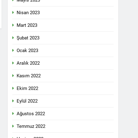
Mayıs 2023
pleri etrafında birleşmeli
Nisan 2023
Mart 2023
Şubat 2023
Ocak 2023
i dil olsun.
Aralık 2022
Kasım 2022
id ve 47 arkadaşını saygıyla anıyoruz
Ekim 2022
î li ber kolonyalîzmê netewînin bi rêzdarî
Eylül 2022
Ağustos 2022
E ME
Temmuz 2022
ŞIK SAÇMAYA DEVAM EDİYOR