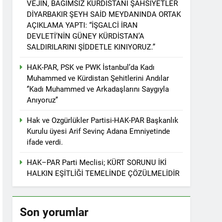
VEJÎN, BAĞIMSIZ KÜRDİSTANİ ŞAHSİYETLER
r. 1 EYLÜL DÜNYA BARIŞ GÜNÜ KUTLU OLSUN
DİYARBAKIR ŞEYH SAİD MEYDANINDA ORTAK
AÇIKLAMA YAPTI: “İŞGALCİ İRAN
DEVLETİ’NİN GÜNEY KÜRDİSTAN’A
SALDIRILARINI ŞİDDETLE KINIYORUZ.”
ziyaret etti
HAK-PAR, PSK ve PWK İstanbul’da Kadı
Muhammed ve Kürdistan Şehitlerini Andılar
‘’Kadı Muhammed ve Arkadaşlarını Saygıyla
Anıyoruz’’
tos 2025’te Hewler’de KDP ALAKAD ile
Hak ve Ozgürlükler Partisi-HAK-PAR Başkanlık
Kurulu üyesi Arif Sevinç Adana Emniyetinde
İNDEN ASLA VAZ GEÇMEYECEKTİR.’
ifade verdi.
HAK–PAR Parti Meclisi; KÜRT SORUNU İKİ
 vaz geçmedi
HALKIN EŞİTLİĞİ TEMELİNDE ÇÖZÜLMELİDİR
Divê Kurd li dora polîtîkayên neteweyî
Son yorumlar