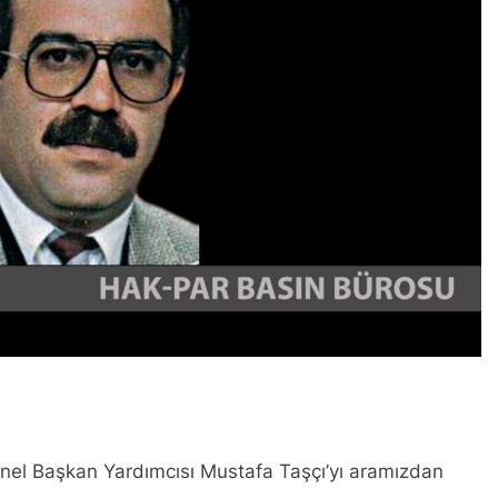
Kürt halkının meşru haklarının tanınması ile gerçekleşebili
ükler Partisi-HAK-PAR Urfa ili SİVEREK ilçe kongresi yapıldı.
ükler Partisi-HAK-PAR Heyeti, Hewler’de KDP İran temsilciliğini 
ti Hewler’de ENKS ile görüştü
ti Hewler’de KDP ALAKAD ile görüştü HAK-PAR Heyeti 25 ağus
kanlık Kurulu; ‘KÜRT HALKI HAK VE ÖZGÜRLÜK MÜCADELES
ası üzerinden 102 yıl geçse de; Kürt milleti özgürlükten asla
A HAK-PARê: Têkçûna heyî têkçûna rê û polîtîkayên xelet in. 
yek.
enel Başkan Yardımcısı Mustafa Taşçı’yı aramızdan