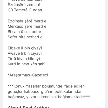
Êzdinşêrê zemanî
Çû Temerê Gurgan
Êzdînşêr şêrê merd e
Merxaso şêrê merd e
Bi sam û selabet e
Sefer bire serhed e
Elbakê li bin çîyayî
Awayê li bin çîyayî
Tîr û kivan hildayî
Kurd in hevrikên şahî
*Araştırmacı-Gazeteci
***Konuk Yazarlar bölümünde ifade edilen
görüşler hakpar.org.tr’nin politikalarından
bağımsız, yazarın kendisini bağlamaktadır***
About Post Author