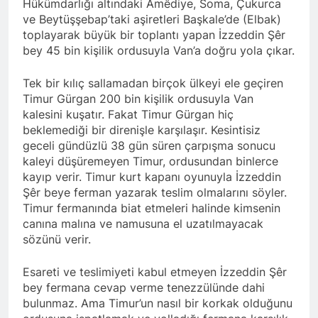
Hükümdarlığı altındaki Amêdiye, Soma, Çukurca
ve Beytüşşebap’taki aşiretleri Başkale’de (Elbak)
toplayarak büyük bir toplantı yapan İzzeddin Şêr
bey 45 bin kişilik ordusuyla Van’a doğru yola çıkar.
Tek bir kılıç sallamadan birçok ülkeyi ele geçiren
Timur Gürgan 200 bin kişilik ordusuyla Van
kalesini kuşatır. Fakat Timur Gürgan hiç
beklemediği bir direnişle karşılaşır. Kesintisiz
geceli gündüzlü 38 gün süren çarpışma sonucu
kaleyi düşüremeyen Timur, ordusundan binlerce
kayıp verir. Timur kurt kapanı oyunuyla İzzeddin
Şêr beye ferman yazarak teslim olmalarını söyler.
Timur fermanında biat etmeleri halinde kimsenin
canına malına ve namusuna el uzatılmayacak
sözünü verir.
Esareti ve teslimiyeti kabul etmeyen İzzeddin Şêr
bey fermana cevap verme tenezzülünde dahi
bulunmaz. Ama Timur’un nasıl bir korkak olduğunu