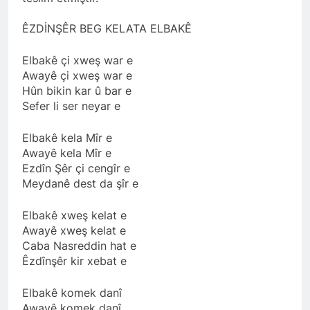
ÊZDİNŞÊR BEG KELATA ELBAKÊ
Elbakê çi xweş war e
Awayê çi xweş war e
Hûn bikin kar û bar e
Sefer li ser neyar e
Elbakê kela Mîr e
Awayê kela Mîr e
Ezdîn Şêr çi cengîr e
Meydanê dest da şîr e
Elbakê xweş kelat e
Awayê xweş kelat e
Caba Nasreddin hat e
Êzdînşêr kir xebat e
Elbakê komek danî
Awayê komek danî