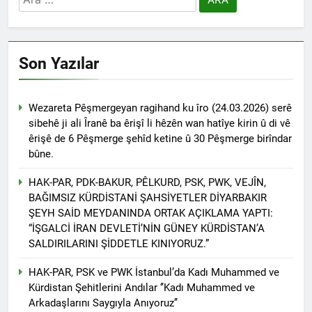
Son Yazılar
Wezareta Pêşmergeyan ragihand ku îro (24.03.2026) serê
sibehê ji ali Îranê ba êrişî li hêzên wan hatîye kirin û di vê
êrişê de 6 Pêşmerge şehîd ketine û 30 Pêşmerge birîndar
bûne.
HAK-PAR, PDK-BAKUR, PÊLKURD, PSK, PWK, VEJÎN,
BAĞIMSIZ KÜRDİSTANİ ŞAHSİYETLER DİYARBAKIR
ŞEYH SAİD MEYDANINDA ORTAK AÇIKLAMA YAPTI:
“İŞGALCİ İRAN DEVLETİ’NİN GÜNEY KÜRDİSTAN’A
SALDIRILARINI ŞİDDETLE KINIYORUZ.”
HAK-PAR, PSK ve PWK İstanbul’da Kadı Muhammed ve
Kürdistan Şehitlerini Andılar ‘’Kadı Muhammed ve
Arkadaşlarını Saygıyla Anıyoruz’’