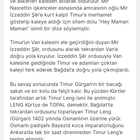
ve askerleri kaleden atılarak öldürülür. Mir
Nasrettin işkenceler esnasında amcasının oğlu Mir
İzzeddin Şêr’e kurt kalpli Timur’a merhamet
gösterip kaleye aldığı için sitem dolu “Hey Maman
Maman” isimli bir dize söylemiştir.
Timur’un Van kalesini ele geçirdiğini duyan Mir
İzzeddin Şêr, ordusunu alarak tekrardan Van’a
doğru yola koyulur. İzzeddin Şêr ordusuyla Van
kalesine geldiğinde Timur ve adamları çoktan
kaleyi terk ederek Bağdat’a doğru yola çıkmışlardı.
Bu savaş sonucunda Timur Gürgan’ın bir bacağı
sakat ve bir kolu da felçli kalır. Bu yüzden Kürtler
tarafından artık Timur Leng ismi ile anılmıştır.
LENG Kürtçe de TOPAL demektir. Bağdat’ta
tekrardan ordusunu toparlayan Timur Leng
(Gürgan) 1402 yılında Osmanlının üzerine yürür.
Osmanlı padişahı Bayezid koca imparatorluğunu
Ankara’da tek bir saat direnmeden Timur Leng’e
teslim etmiştir.