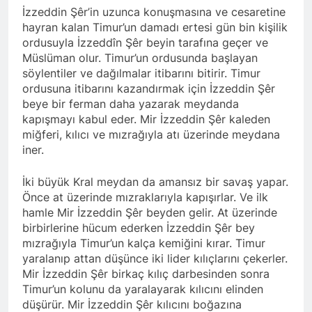
İzzeddin Şêr’in uzunca konuşmasına ve cesaretine
hayran kalan Timur’un damadı ertesi gün bin kişilik
ordusuyla İzzeddîn Şêr beyin tarafına geçer ve
Müslüman olur. Timur’un ordusunda başlayan
söylentiler ve dağılmalar itibarını bitirir. Timur
ordusuna itibarını kazandırmak için İzzeddin Şêr
beye bir ferman daha yazarak meydanda
kapışmayı kabul eder. Mir İzzeddin Şêr kaleden
miğferi, kılıcı ve mızrağıyla atı üzerinde meydana
iner.
İki büyük Kral meydan da amansız bir savaş yapar.
Önce at üzerinde mızraklarıyla kapışırlar. Ve ilk
hamle Mir İzzeddin Şêr beyden gelir. At üzerinde
birbirlerine hücum ederken İzzeddin Şêr bey
mızrağıyla Timur’un kalça kemiğini kırar. Timur
yaralanıp attan düşünce iki lider kılıçlarını çekerler.
Mir İzzeddin Şêr birkaç kılıç darbesinden sonra
Timur’un kolunu da yaralayarak kılıcını elinden
düşürür. Mir İzzeddin Şêr kılıcını boğazına