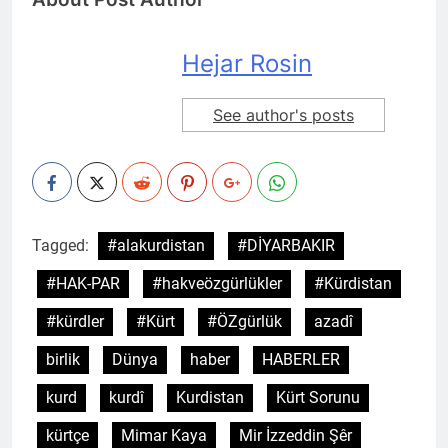
Hejar Rosin
See author's posts
Tagged:
#alakurdistan
#DİYARBAKIR
#HAK-PAR
#hakveözgürlükler
#Kürdistan
#kürdler
#Kürt
#ÖZgürlük
azadî
birlik
Dünya
haber
HABERLER
kurd
kurdî
Kurdistan
Kürt Sorunu
kürtçe
Mimar Kaya
Mir İzzeddin Şêr