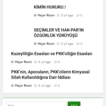
KİMİN HUKUKU.!
Hejar Rosin
3 yıl ago
0
SEÇİMLER VE HAK-PAR’IN
ÖZGÜRLÜK YÜRÜYÜŞÜ
Hejar Rosin
3 yıl ago
0
Kuzeyliliğin Esasları ve PKK’ciliğin Esasları
Hejar Rosin
4 yıl ago
0
PKK’nin, Apocuların, PKK’cilerin Kimyasal
Silah Kullanıldığına Dair İddiası
Hejar Rosin
4 yıl ago
0
Arama: