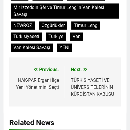
Mir İzzeddin Şêr ve Timur Leng’in Van Kalesi
Savaşı
NEWROZ
Özgürlükler
Timur Leng
Türk siyaseti
Türkiye
Van
Van Kalesi Savaşı
YENİ
Previous:
Next:
Yazı
gezinmesi
HAK-PAR Ergani İlçe
TÜRK SİYASETİ VE
Yeni Yönetimini Seçti
ÜNİVERSİTELERİNİN
KÜRDİSTAN KABUSU
Related News