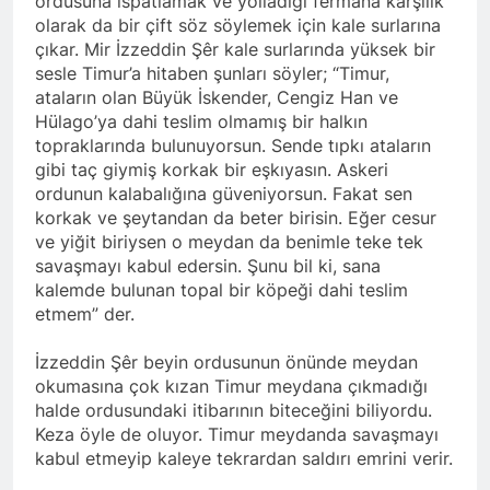
ordusuna ispatlamak ve yolladığı fermana karşılık
olarak da bir çift söz söylemek için kale surlarına
çıkar. Mir İzzeddin Şêr kale surlarında yüksek bir
sesle Timur’a hitaben şunları söyler; “Timur,
ataların olan Büyük İskender, Cengiz Han ve
Hülago’ya dahi teslim olmamış bir halkın
topraklarında bulunuyorsun. Sende tıpkı ataların
gibi taç giymiş korkak bir eşkıyasın. Askeri
ordunun kalabalığına güveniyorsun. Fakat sen
korkak ve şeytandan da beter birisin. Eğer cesur
ve yiğit biriysen o meydan da benimle teke tek
savaşmayı kabul edersin. Şunu bil ki, sana
kalemde bulunan topal bir köpeği dahi teslim
etmem” der.
İzzeddin Şêr beyin ordusunun önünde meydan
okumasına çok kızan Timur meydana çıkmadığı
halde ordusundaki itibarının biteceğini biliyordu.
Keza öyle de oluyor. Timur meydanda savaşmayı
kabul etmeyip kaleye tekrardan saldırı emrini verir.