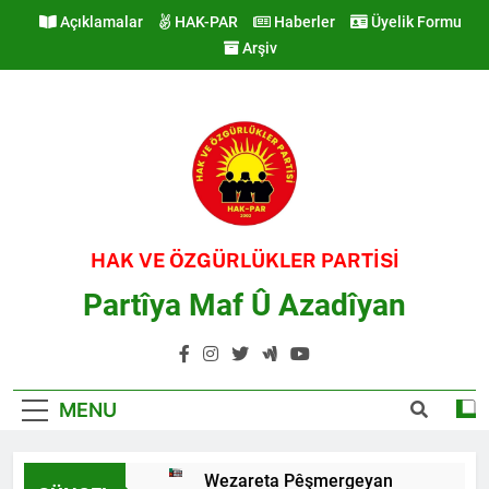
Skip
Açıklamalar
HAK-PAR
Haberler
Üyelik Formu
to
Arşiv
content
HAK VE ÖZGÜRLÜKLER PARTİSİ
Partîya Maf Û Azadîyan
MENU
Wezareta Pêşmergeyan