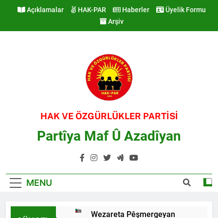
Skip
Açıklamalar
HAK-PAR
Haberler
Üyelik Formu
to
Arşiv
content
HAK VE ÖZGÜRLÜKLER PARTİSİ
Partîya Maf Û Azadîyan
MENU
Wezareta Pêşmergeyan