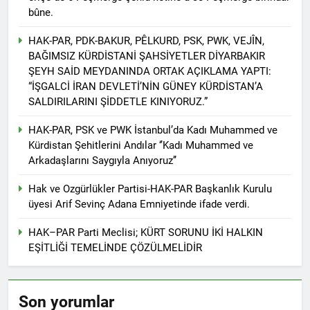
kadınlar günü.
bûne.
BİRLİĞİ
1 Yıl Ago
HAK-PAR Hewler temsilcisi
HAK-PAR, PDK-BAKUR, PÊLKURD, PSK, PWK, VEJÎN,
Mehmet Şirin Timur; HAK-
BAĞIMSIZ KÜRDİSTANİ ŞAHSİYETLER DİYARBAKIR
PAR heyetine gösterilen ilgi
1 Yıl Ago
ŞEYH SAİD MEYDANINDA ORTAK AÇIKLAMA YAPTI:
için teşekkür ediyoruz.
HAK-PAR BAŞKANLIK
“İŞGALCİ İRAN DEVLETİ’NİN GÜNEY KÜRDİSTAN’A
KURULU; ‘Kürt meselesi
SALDIRILARINI ŞİDDETLE KINIYORUZ.”
PKK den ibaret değildir.’
1 Yıl Ago
*HAK-PAR Genel başkanı
HAK-PAR, PSK ve PWK İstanbul’da Kadı Muhammed ve
Düzgün KAPLAN,* *Erbil’de
Kürdistan Şehitlerini Andılar ‘’Kadı Muhammed ve
RUDAW’ın düzenlediği
1 Yıl Ago
Arkadaşlarını Saygıyla Anıyoruz’’
“Ortadoğu’nun Geleceğinde
HAK-PAR Genel Başkanı
Belirsizlikler” Formuna
Düzgün Kaplan “Hewler
Hak ve Ozgürlükler Partisi-HAK-PAR Başkanlık Kurulu
katıldı*
Ortadoğu’nun politik
1 Yıl Ago
üyesi Arif Sevinç Adana Emniyetinde ifade verdi.
merkezine dönüşmektedir”
HAK-PAR, PSK VE PWK
İZMİR’İN KONAK
HAK–PAR Parti Meclisi; KÜRT SORUNU İKİ HALKIN
MEYDANINDA ORTAK
1 Yıl Ago
EŞİTLİĞİ TEMELİNDE ÇÖZÜLMELİDİR
BASIN AÇIKLAMASI YAPTI
Dünya Anadil Günü’nde HAK-
PAR’ın eski genel başkanı
sayın Kemal Burkay’dan
1 Yıl Ago
Son yorumlar
konferans Dünya Anadil
HAK-PAR Viyana