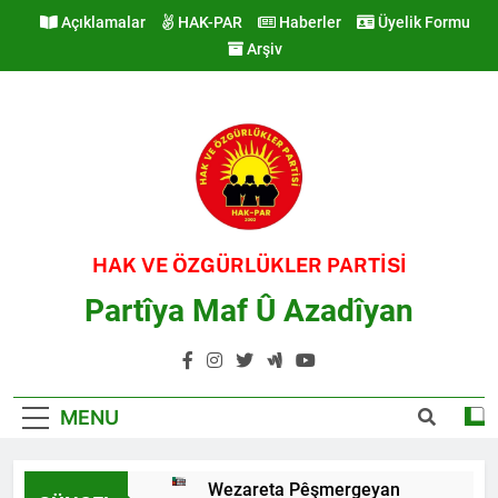
Skip
Açıklamalar
HAK-PAR
Haberler
Üyelik Formu
to
Arşiv
content
HAK VE ÖZGÜRLÜKLER PARTİSİ
Partîya Maf Û Azadîyan
MENU
Wezareta Pêşmergeyan