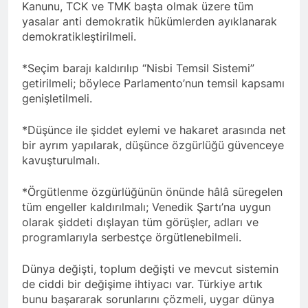
açıklamayı kamuoyu ile
Kanunu, TCK ve TMK başta olmak üzere tüm
paylaşmayı kararlaştırdı.
yasalar anti demokratik hükümlerden ayıklanarak
BAŞTA KÜRT HALKI OLMAK
ÜZERE HERKESİN, MEŞRU
demokratikleştirilmeli.
HAKLARININ TESLİM
1 Yıl Ago
EDİLDİĞİ ADİL BİR DÜZEN
HAK-PAR, PDK-BAKUR, PSK,
*Seçim barajı kaldırılıp “Nisbi Temsil Sistemi”
UMUDUMUZU CANLI
PWK, Diyarbakır e Mardin’de
getirilmeli; böylece Parlamento’nun temsil kapsamı
TUTARAK; RAMAZAN
Halepçe Soykırımı’nı Andılar:
1 Yıl Ago
genişletilmeli.
BAYRAMINIZI
Halepçe Soykırımının
Ahmed el Şara ve Mazlum
KUTLUYORUZ!
Yaraları, Ulusal Birlik ve
Abdi’nin imzaladığı
*Düşünce ile şiddet eylemi ve hakaret arasında net
Kürdistan’ın Özgürlüğüyle
anlaşma, Kürtlerin kolektif
1 Yıl Ago
bir ayrım yapılarak, düşünce özgürlüğü güvenceye
Sarılabilir
haklarını içermiyor.
HAK-PAR Adana İl Kadın
kavuşturulmalı.
Komisyonu 8 Mart Dünya
Kadınlar gününü kutladı
1 Yıl Ago
*Örgütlenme özgürlüğünün önünde hâlâ süregelen
HAK-PAR Fransa Konferansı
tüm engeller kaldırılmalı; Venedik Şartı’na uygun
Başarıyla Sonuçlandı
olarak şiddeti dışlayan tüm görüşler, adları ve
Düzgün KAPLAN; ‘PKK’ nin
1 Yıl Ago
programlarıyla serbestçe örgütlenebilmeli.
feshi en başta Kürt halkının
BASINA VE KAMUOYUNA
yararına olacaktır.’
Eşitlik ve özgürlük
Dünya değişti, toplum değişti ve mevcut sistemin
mücadelesi veren tüm
1 Yıl Ago
de ciddi bir değişime ihtiyacı var. Türkiye artık
kadınları selamlıyoruz
İZMİR’DE HAK.PAR, PSK
bunu başararak sorunlarını çözmeli, uygar dünya
Bugün 8 Mart Dünya
ve PWK DEN YEREL İŞ