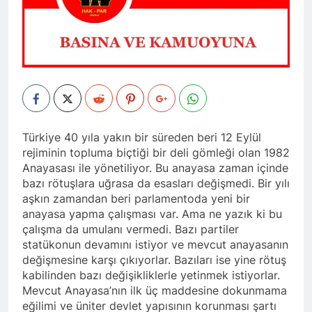
Barış ancak Kürt halkının
tarihinde gerçekleştirdiği
birinci oturumunda
meşru haklarının tanınması
toplantıya Genel Başkan
moderatör Ercan İlgin,
ile gerçekleşebilir. 1 EYLÜL
Düzgün Kaplan’da katıldı.
11 Ay Ago
konuşmacılar Yazar Ümit
DÜNYA BARIŞ GÜNÜ KUTLU
Hak ve Özgürlükler Partisi-
Fırat, Prf. Dr. Aziz Yağan ve
OLSUN
HAK-PAR Urfa ili SİVEREK
Doç. Dr. Bülent Küçük ülkede
ilçe kongresi yapıldı.
ve ortadoğu’da gelişen son
11 Ay Ago
süreci değerlendiren
Hak ve Özgürlükler Partisi-
sunumlarını yaptılar.
HAK-PAR Heyeti, Hewler’de
KDP İran temsilciliğini
11 Ay Ago
ziyaret etti
Türkiye 40 yıla yakın bir süreden beri 12 Eylül
HAK-PAR Heyeti
rejiminin topluma biçtiği bir deli gömleği olan 1982
Hewler’de ENKS ile
Anayasası ile yönetiliyor. Bu anayasa zaman içinde
görüştü
11 Ay Ago
bazı rötuşlara uğrasa da esasları değişmedi. Bir yılı
HAK-PAR Heyeti Hewler’de
aşkın zamandan beri parlamentoda yeni bir
KDP ALAKAD ile görüştü
anayasa yapma çalışması var. Ama ne yazık ki bu
HAK-PAR Heyeti 25 ağustos
12 Ay Ago
2025’te Hewler’de KDP
çalışma da umulanı vermedi. Bazı partiler
HAK-PAR Başkanlık Kurulu;
ALAKAD ile görüştü
statükonun devamını istiyor ve mevcut anayasanın
‘KÜRT HALKI HAK VE
değişmesine karşı çıkıyorlar. Bazıları ise yine rötuş
ÖZGÜRLÜK
12 Ay Ago
MÜCADELESİNDEN ASLA
kabilinden bazı değişikliklerle yetinmek istiyorlar.
Lozan Antlaşması
VAZ GEÇMEYECEKTİR.’
Mevcut Anayasa’nın ilk üç maddesine dokunmama
üzerinden 102 yıl geçse de;
eğilimi ve üniter devlet yapısının korunması şartı
Kürt milleti özgürlükten
1 Yıl Ago