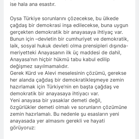
asla vaz geçmedi
ise hala ana esastır.
MECLÎSA PARTİYA HAK-
PARê: Têkçûna heyî têkçûna
rê û polîtîkayên xelet in. Divê
Oysa Türkiye sorunlarını çözecekse, bu ülkede
1 Yıl Ago
Kurd li dora polîtîkayên
çağdaş bir demokrasi inşa edilecekse, buna uygun
YENİLEN YANLIŞ YOL VE
neteweyî yên rast bibin yek.
gerçekten demokratik bir anayasaya ihtiyaç var.
YÖNTEMLERDİR. KÜRTLER
DOĞRU, ULUSAL
Bunun için –devletin bir cumhuriyet ve demokratik,
1 Yıl Ago
POLİTİKALAR ETRAFINDA
laik, sosyal hukuk devleti olma prensipleri dışında-
HAK-PAR Genel Başkanı
KENETLENMELİ
meriyetteki Anayasanın ilk üç maddesi de dahil,
Düzgün Kaplan’ın Kurdistan
partileri Hak ve Özgürlükler
Anayasa’nın hiçbir hükmü tabu kabul edilip
1 Yıl Ago
Partisi (HAK-PAR), Kürdistan
değişmez sayılmamalıdır.
HAK-PAR MERKEZİ KADIN
Demokrat Partisi – Türkiye
Gerek Kürd ve Alevi meselesinin çözümü, gerekse
KOMİSYONU HEWLER’DE
(KDP-T), Kürdistan Sosyalist
ENKS Yİ ZİYARET ETTİ
her alanda çağdaş bir demokratikleşmeye zemin
1 Yıl Ago
Partisi (PSK) ve Kürdistan
hazırlamak için Türkiye’nin en başta çağdaş ve
HAK-PAR KADIN HEYETİ
Yurtseverler Partisi
demokratik bir anayasaya ihtiyacı var.
HEWLER’DE HİZBÊN
(PWK)’nin ortaklaşa Van da
ZEHMETKEŞÊN
Yeni anayasa bir yasaklar demeti değil,
düzenledikleri çalıştayda
1 Yıl Ago
KURDİSTANÊ KADIN
yaptığı konuşma:
özgürlükler demeti olmalı ve sorunların çözümüne
HAK-PAR KADIN HEYETİ
MECLİSİ ÜYELERİ İLE
zemin hazırlamalı. Bu nedenle şu esasların yeni
ALAKAD’I ZİYARET ETTİ.
GÖRÜŞTÜ
anayasada yer almasını gerekli ve hayati
1 Yıl Ago
görüyoruz:
HAK-PAR kadın komisyonu
üyesi Berin Eren