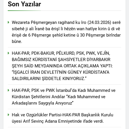
Son Yazılar
2 Yıl Ago
HAK-PAR Genel başkanı
Düzgün Kaplan Diyarbakır
Kitap Fuarını Ziyaret etti
Wezareta Pêşmergeyan ragihand ku îro (24.03.2026) serê
2 Yıl Ago
sibehê ji ali Îranê ba êrişî li hêzên wan hatîye kirin û di vê
HAK-PAR Kırklareli
merkez ilçe teşkilatının 2.
êrişê de 6 Pêşmerge şehîd ketine û 30 Pêşmerge birîndar
Olağan kongresi yapıldı.
bûne.
2 Yıl Ago
HAK-PAR PM üyesi Yıldız
HAK-PAR, PDK-BAKUR, PÊLKURD, PSK, PWK, VEJÎN,
TİMUR KDP Halkla İlişkiler
Dairesi başkanı sayın Jivan
BAĞIMSIZ KÜRDİSTANİ ŞAHSİYETLER DİYARBAKIR
2 Yıl Ago
Rozhbayani ile görüştü.
ŞEYH SAİD MEYDANINDA ORTAK AÇIKLAMA YAPTI:
HAK-PAR heyeti, Hewler
“İŞGALCİ İRAN DEVLETİ’NİN GÜNEY KÜRDİSTAN’A
de Kanal Kurd’u ziyaret
etti
SALDIRILARINI ŞİDDETLE KINIYORUZ.”
2 Yıl Ago
HAK-PAR HEYETİ, SURİYE
HAK-PAR, PSK ve PWK İstanbul’da Kadı Muhammed ve
KÜRT ULUSAL MECLİSİ
Kürdistan Şehitlerini Andılar ‘’Kadı Muhammed ve
ENKS BÜROSUNU ZİYARET
2 Yıl Ago
ETTİ.
Arkadaşlarını Saygıyla Anıyoruz’’
Hak ve Özgürlükler Partisi
(HAK-PAR) Tunceli ili
Hak ve Ozgürlükler Partisi-HAK-PAR Başkanlık Kurulu
Pertek ilçesinin 2. Olağan
2 Yıl Ago
üyesi Arif Sevinç Adana Emniyetinde ifade verdi.
kongresi yapıldı.
2 Yıl Ago