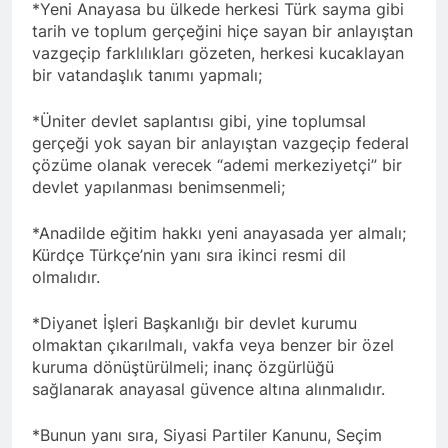
Kurdistan24 te Cemal
*Yeni Anayasa bu ülkede herkesi Türk sayma gibi
1 Yıl Ago
Batun’un konuğu oldu.
tarih ve toplum gerçeğini hiçe sayan bir anlayıştan
HAK-PAR PM üyesi
vazgeçip farklılıkları gözeten, herkesi kucaklayan
Siracettin Sarı; Almanya-
Bottrop’da “Ortadoğu,
bir vatandaşlık tanımı yapmalı;
1 Yıl Ago
Kürtler ve Yeni Dönem
HAK-PAR pm üyesi
Stratejileri” üzerine bir
Seracettin Sarı, 06.04.2025
*Üniter devlet saplantısı gibi, yine toplumsal
konferans verdi.
tarihin de Almanya’nın
gerçeği yok sayan bir anlayıştan vazgeçip federal
1 Yıl Ago
Bottrop kendinden sonra,
çözüme olanak verecek “ademi merkeziyetçi” bir
HAK-PAR Genel başkanı
Hamburg kentinde de
Meclise davet edildi.
devlet yapılanması benimsenmeli;
”Ortadoğu, Kürtler ve Yeni
1 Yıl Ago
Dönem Stratejileri” üzerine
HAK-PAR Mardin ili
*Anadilde eğitim hakkı yeni anayasada yer almalı;
konferans serisine devam
Kızıltepe ilçe kongresi
etti.
Kürdçe Türkçe’nin yanı sıra ikinci resmi dil
yapıldı.
1 Yıl Ago
olmalıdır.
*Halkımızı kendi ulusal
talepleri etrafında
*Diyanet İşleri Başkanlığı bir devlet kurumu
birleşmeye çağırıyoruz.*
1 Yıl Ago
olmaktan çıkarılmalı, vakfa veya benzer bir özel
HAK-PAR Parti Meclisi 12
HAK-PAR Mersin il örgütü
kuruma dönüştürülmeli; inanç özgürlüğü
Nisan 2025 tarihinde Ankara
Newrozu coşkulu bir
sağlanarak anayasal güvence altına alınmalıdır.
genel merkezde toplanarak
etkinlikle kutladı
1 Yıl Ago
gündemindeki konuları
görüştü ve aşağıdaki
*Bunun yanı sıra, Siyasi Partiler Kanunu, Seçim
1 Yıl Ago