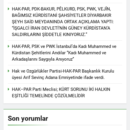
2 Yıl Ago
HAK-PAR, PDK-BAKUR, PÊLKURD, PSK, PWK, VEJÎN,
HAK-PAR Genel başkanı
BAĞIMSIZ KÜRDİSTANİ ŞAHSİYETLER DİYARBAKIR
Düzgün Kaplan Diyarbakır
Kitap Fuarını Ziyaret etti
ŞEYH SAİD MEYDANINDA ORTAK AÇIKLAMA YAPTI:
2 Yıl Ago
“İŞGALCİ İRAN DEVLETİ’NİN GÜNEY KÜRDİSTAN’A
HAK-PAR Kırklareli
SALDIRILARINI ŞİDDETLE KINIYORUZ.”
merkez ilçe teşkilatının 2.
Olağan kongresi yapıldı.
2 Yıl Ago
HAK-PAR, PSK ve PWK İstanbul’da Kadı Muhammed ve
HAK-PAR PM üyesi Yıldız
Kürdistan Şehitlerini Andılar ‘’Kadı Muhammed ve
TİMUR KDP Halkla İlişkiler
Arkadaşlarını Saygıyla Anıyoruz’’
Dairesi başkanı sayın Jivan
2 Yıl Ago
Rozhbayani ile görüştü.
HAK-PAR heyeti, Hewler
Hak ve Ozgürlükler Partisi-HAK-PAR Başkanlık Kurulu
de Kanal Kurd’u ziyaret
üyesi Arif Sevinç Adana Emniyetinde ifade verdi.
etti
2 Yıl Ago
HAK-PAR HEYETİ, SURİYE
HAK–PAR Parti Meclisi; KÜRT SORUNU İKİ HALKIN
KÜRT ULUSAL MECLİSİ
EŞİTLİĞİ TEMELİNDE ÇÖZÜLMELİDİR
ENKS BÜROSUNU ZİYARET
2 Yıl Ago
ETTİ.
Hak ve Özgürlükler Partisi
(HAK-PAR) Tunceli ili
Son yorumlar
Pertek ilçesinin 2. Olağan
2 Yıl Ago
kongresi yapıldı.
2 Yıl Ago