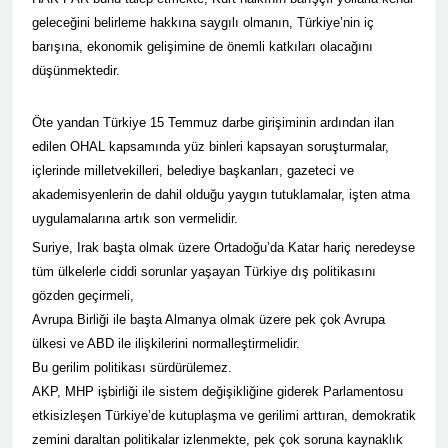
Kurdistan24 te Cemal
1 Yıl Ago
geleceğini belirleme hakkına saygılı olmanın, Türkiye’nin iç
Batun’un konuğu oldu.
HAK-PAR PM üyesi
barışına, ekonomik gelişimine de önemli katkıları olacağını
Siracettin Sarı; Almanya-
düşünmektedir.
Bottrop’da “Ortadoğu,
1 Yıl Ago
Kürtler ve Yeni Dönem
HAK-PAR pm üyesi
Stratejileri” üzerine bir
Seracettin Sarı, 06.04.2025
Öte yandan Türkiye 15 Temmuz darbe girişiminin ardından ilan
konferans verdi.
tarihin de Almanya’nın
1 Yıl Ago
edilen OHAL kapsamında yüz binleri kapsayan soruşturmalar,
Bottrop kendinden sonra,
HAK-PAR Genel başkanı
içlerinde milletvekilleri, belediye başkanları, gazeteci ve
Hamburg kentinde de
Meclise davet edildi.
”Ortadoğu, Kürtler ve Yeni
akademisyenlerin de dahil olduğu yaygın tutuklamalar, işten atma
1 Yıl Ago
Dönem Stratejileri” üzerine
uygulamalarına artık son vermelidir.
HAK-PAR Mardin ili
konferans serisine devam
Suriye, Irak başta olmak üzere Ortadoğu’da Katar hariç neredeyse
Kızıltepe ilçe kongresi
etti.
yapıldı.
tüm ülkelerle ciddi sorunlar yaşayan Türkiye dış politikasını
1 Yıl Ago
gözden geçirmeli,
*Halkımızı kendi ulusal
talepleri etrafında
Avrupa Birliği ile başta Almanya olmak üzere pek çok Avrupa
birleşmeye çağırıyoruz.*
1 Yıl Ago
ülkesi ve ABD ile ilişkilerini normalleştirmelidir.
HAK-PAR Parti Meclisi 12
HAK-PAR Mersin il örgütü
Bu gerilim politikası sürdürülemez.
Nisan 2025 tarihinde Ankara
Newrozu coşkulu bir
AKP, MHP işbirliği ile sistem değişikliğine giderek Parlamentosu
genel merkezde toplanarak
etkinlikle kutladı
1 Yıl Ago
gündemindeki konuları
etkisizleşen Türkiye’de kutuplaşma ve gerilimi arttıran, demokratik
görüştü ve aşağıdaki
1 Yıl Ago
zemini daraltan politikalar izlenmekte, pek çok soruna kaynaklık