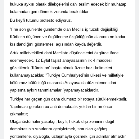
kadınlar günü.
hukuka aykırı olarak dilekçelerini dahi teslim edecek bir muhatap
BİRLİĞİ
1 Yıl Ago
bulamadan geri dönmek zorunda bırakıldılar.
HAK-PAR Hewler temsilcisi
Mehmet Şirin Timur; HAK-
Bu keyfi tutumu protesto ediyoruz.
PAR heyetine gösterilen ilgi
1 Yıl Ago
Yine son günlerde gündemde olan Meclis iç tüzük değişikliği
için teşekkür ediyoruz.
HAK-PAR BAŞKANLIK
Kürtlerin düşünce ve örgütlenme özgürlüğünün alanının ne kadar
KURULU; ‘Kürt meselesi
kısıtlandığını göstermesi açısından kayda değerdir.
PKK den ibaret değildir.’
1 Yıl Ago
Artık milletvekilleri dahi Mecliste düşüncelerini özgürce ifade
*HAK-PAR Genel başkanı
edemeyecek, 12 Eylül faşist anayasasının ilk 4 maddesi
Düzgün KAPLAN,* *Erbil’de
RUDAW’ın düzenlediği
gözetilerek “Kürdistan” başta olmak üzere bazı kelimeleri
1 Yıl Ago
“Ortadoğu’nun Geleceğinde
HAK-PAR Genel Başkanı
kullanamayacaklar. “Türkiye Cumhuriyeti’nin ülkesi ve milletiyle
Belirsizlikler” Formuna
Düzgün Kaplan “Hewler
bölünmez bütünlüğü esasında Anayasa’da düzenlenen idari
katıldı*
Ortadoğu’nun politik
1 Yıl Ago
yapısına aykırı tanımlamalar “yapamayacaklardır.
merkezine dönüşmektedir”
HAK-PAR, PSK VE PWK
Türkiye her geçen gün daha olumsuz bir rotaya sürüklenmektedir.
İZMİR’İN KONAK
Yapılması gereken bu anti demokratik yoldan bir an önce
MEYDANINDA ORTAK
1 Yıl Ago
BASIN AÇIKLAMASI YAPTI
çıkmaktır;
Dünya Anadil Günü’nde HAK-
Olağanüstü halin yasakçı, keyfi, hukuk dışı zeminini değil
PAR’ın eski genel başkanı
sayın Kemal Burkay’dan
demokrasinin sınırlarını genişletmek, sorunları çağdaş
1 Yıl Ago
konferans Dünya Anadil
yöntemlerle, diyalogla, uzlaşmayla çözmek için adımlar atmaktır.
HAK-PAR Viyana