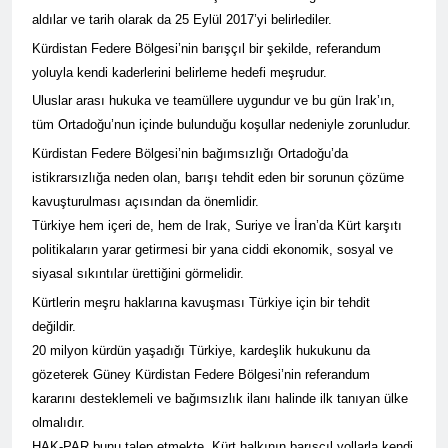
asla vaz geçmedi
MECLÎSA PARTİYA HAK-
aldılar ve tarih olarak da 25 Eylül 2017’yi belirlediler.
PARê: Têkçûna heyî têkçûna
Kürdistan Federe Bölgesi’nin barışçıl bir şekilde, referandum
rê û polîtîkayên xelet in. Divê
1 Yıl Ago
yoluyla kendi kaderlerini belirleme hedefi meşrudur.
Kurd li dora polîtîkayên
YENİLEN YANLIŞ YOL VE
neteweyî yên rast bibin yek.
Uluslar arası hukuka ve teamüllere uygundur ve bu gün Irak’ın,
YÖNTEMLERDİR. KÜRTLER
DOĞRU, ULUSAL
tüm Ortadoğu’nun içinde bulunduğu koşullar nedeniyle zorunludur.
1 Yıl Ago
POLİTİKALAR ETRAFINDA
HAK-PAR Genel Başkanı
Kürdistan Federe Bölgesi’nin bağımsızlığı Ortadoğu’da
KENETLENMELİ
Düzgün Kaplan’ın Kurdistan
istikrarsızlığa neden olan, barışı tehdit eden bir sorunun çözüme
partileri Hak ve Özgürlükler
1 Yıl Ago
kavuşturulması açısından da önemlidir.
Partisi (HAK-PAR), Kürdistan
HAK-PAR MERKEZİ KADIN
Türkiye hem içeri de, hem de Irak, Suriye ve İran’da Kürt karşıtı
Demokrat Partisi – Türkiye
KOMİSYONU HEWLER’DE
(KDP-T), Kürdistan Sosyalist
politikaların yarar getirmesi bir yana ciddi ekonomik, sosyal ve
ENKS Yİ ZİYARET ETTİ
1 Yıl Ago
Partisi (PSK) ve Kürdistan
siyasal sıkıntılar ürettiğini görmelidir.
HAK-PAR KADIN HEYETİ
Yurtseverler Partisi
HEWLER’DE HİZBÊN
Kürtlerin meşru haklarına kavuşması Türkiye için bir tehdit
(PWK)’nin ortaklaşa Van da
ZEHMETKEŞÊN
düzenledikleri çalıştayda
değildir.
1 Yıl Ago
KURDİSTANÊ KADIN
yaptığı konuşma:
HAK-PAR KADIN HEYETİ
20 milyon kürdün yaşadığı Türkiye, kardeşlik hukukunu da
MECLİSİ ÜYELERİ İLE
ALAKAD’I ZİYARET ETTİ.
gözeterek Güney Kürdistan Federe Bölgesi’nin referandum
GÖRÜŞTÜ
1 Yıl Ago
kararını desteklemeli ve bağımsızlık ilanı halinde ilk tanıyan ülke
HAK-PAR kadın komisyonu
olmalıdır.
üyesi Berin Eren
HAK-PAR bunu talep etmekte, Kürt halkının barışçıl yollarla kendi