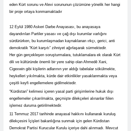
açıklamayı kamuoyu ile
eden Kürt sorunu ve Alevi sorununun çözümüne yönelik her hangi
paylaşmayı kararlaştırdı.
BAŞTA KÜRT HALKI OLMAK
bir proje ortaya konmamaktadır
ÜZERE HERKESİN, MEŞRU
HAKLARININ TESLİM
1 Yıl Ago
EDİLDİĞİ ADİL BİR DÜZEN
12 Eylül 1980 Askeri Darbe Anayasası, bu anayasaya
HAK-PAR, PDK-BAKUR, PSK,
UMUDUMUZU CANLI
PWK, Diyarbakır e Mardin’de
dayandırılan Partiler yasası ve çağ dışı kurumlar varlığını
TUTARAK; RAMAZAN
Halepçe Soykırımı’nı Andılar:
sürdürürken, bu kurumlaşmadan kaynaklanan ırkçı, gerici, anti
1 Yıl Ago
BAYRAMINIZI
Halepçe Soykırımının
Ahmed el Şara ve Mazlum
KUTLUYORUZ!
demokratik “Kürt karşıtı” zihniyet ağırlaşarak sürmektedir.
Yaraları, Ulusal Birlik ve
Abdi’nin imzaladığı
Her gün gerçekleşen soruşturmalara, tutuklamalara ek olarak Kürt
Kürdistan’ın Özgürlüğüyle
anlaşma, Kürtlerin kolektif
1 Yıl Ago
Sarılabilir
dili ve kültüründe önemli bir yere sahip olan Ahmedê Xani,
haklarını içermiyor.
HAK-PAR Adana İl Kadın
Cigexwin gibi kişilerin adlarının yer aldığı tabelalar sökülmekte,
Komisyonu 8 Mart Dünya
heykelleri yıkılmakta, kürde dair etkinlikler yasaklanmakta veya
Kadınlar gününü kutladı
1 Yıl Ago
çeşitli keyfi engellemelere gidilmektedir.
HAK-PAR Fransa Konferansı
“Kürdistan” kelimesi içeren yasal parti girişimlerine hukuk dışı
Başarıyla Sonuçlandı
Düzgün KAPLAN; ‘PKK’ nin
engellemeler çıkarılmakta, geçmişte dilekçeleri alınanlar fiilen
1 Yıl Ago
feshi en başta Kürt halkının
BASINA VE KAMUOYUNA
işlemez duruma getirilmektedir.
yararına olacaktır.’
Eşitlik ve özgürlük
11 Temmuz 2017 tarihinde anayasal hakkını kullanarak kuruluş
mücadelesi veren tüm
1 Yıl Ago
dilekçesini İçişleri bakanlığına sunmak için gelen Kürdistan
kadınları selamlıyoruz
İZMİR’DE HAK.PAR, PSK
Bugün 8 Mart Dünya
Demokrat Partisi Kurucular Kurulu içeriye dahi alınmadı. Mevcut
ve PWK DEN YEREL İŞ