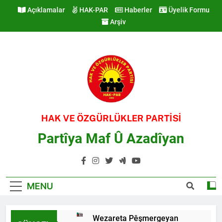
Skip
Açıklamalar
HAK-PAR
Haberler
Üyelik Formu
to
Arşiv
content
HAK VE ÖZGÜRLÜKLER PARTİSİ
Partîya Maf Û Azadîyan
MENU
Wezareta Pêşmergeyan