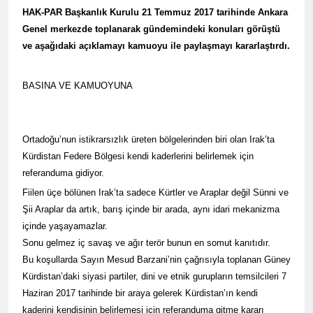
Barış ancak Kürt halkının
tarihinde gerçekleştirdiği
birinci oturumunda
HAK-PAR Başkanlık Kurulu 21 Temmuz 2017 tarihinde Ankara
meşru haklarının tanınması
toplantıya Genel Başkan
moderatör Ercan İlgin,
Genel merkezde toplanarak gündemindeki konuları görüştü
ile gerçekleşebilir. 1 EYLÜL
Düzgün Kaplan’da katıldı.
11 Ay Ago
konuşmacılar Yazar Ümit
DÜNYA BARIŞ GÜNÜ KUTLU
ve aşağıdaki açıklamayı kamuoyu ile paylaşmayı kararlaştırdı.
Hak ve Özgürlükler Partisi-
Fırat, Prf. Dr. Aziz Yağan ve
OLSUN
HAK-PAR Urfa ili SİVEREK
Doç. Dr. Bülent Küçük ülkede
ilçe kongresi yapıldı.
ve ortadoğu’da gelişen son
11 Ay Ago
BASINA VE KAMUOYUNA
süreci değerlendiren
Hak ve Özgürlükler Partisi-
sunumlarını yaptılar.
HAK-PAR Heyeti, Hewler’de
KDP İran temsilciliğini
11 Ay Ago
ziyaret etti
Ortadoğu’nun istikrarsızlık üreten bölgelerinden biri olan Irak’ta
HAK-PAR Heyeti
Hewler’de ENKS ile
Kürdistan Federe Bölgesi kendi kaderlerini belirlemek için
görüştü
11 Ay Ago
referanduma gidiyor.
HAK-PAR Heyeti Hewler’de
Fiilen üçe bölünen Irak’ta sadece Kürtler ve Araplar değil Sünni ve
KDP ALAKAD ile görüştü
Şii Araplar da artık, barış içinde bir arada, aynı idari mekanizma
HAK-PAR Heyeti 25 ağustos
12 Ay Ago
içinde yaşayamazlar.
2025’te Hewler’de KDP
HAK-PAR Başkanlık Kurulu;
ALAKAD ile görüştü
Sonu gelmez iç savaş ve ağır terör bunun en somut kanıtıdır.
‘KÜRT HALKI HAK VE
Bu koşullarda Sayın Mesud Barzani’nin çağrısıyla toplanan Güney
ÖZGÜRLÜK
12 Ay Ago
MÜCADELESİNDEN ASLA
Kürdistan’daki siyasi partiler, dini ve etnik gurupların temsilcileri 7
Lozan Antlaşması
VAZ GEÇMEYECEKTİR.’
üzerinden 102 yıl geçse de;
Haziran 2017 tarihinde bir araya gelerek Kürdistan’ın kendi
Kürt milleti özgürlükten
kaderini kendisinin belirlemesi için referanduma gitme kararı
1 Yıl Ago