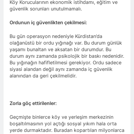
Cîgirê Serokê Giştî Cîhan
Köy Korucularının ekonomik istihdamı, eğitim ve
KÜRT-KAV, HAK-PAR
Baykara û Cîgirê Serokê Giştî
güvenlik sorunları unutulmamalı.
Diyarbakır İl Başkanlığını
û nûnerê HAK-PARê yê
Ziyaret etti.
3 Yıl Ago
Hewlêrê Mihemed Şîrîn
Ordunun iç güvenlikten çekilmesi:
Şanda Partiya Maf û
Tîmûr pêkhatî, li Hewlêrê
Azadiyan HAK-PARê li
serdana Partiya Azadiya
Hewlêrê serdana Şoreşgerî
Kurdistanê kir.
Bu gün operasyon nedeniyle Kürdistan’da
3 Yıl Ago
û Zehmetkêşan a Kurdistan
olağanüstü bir ordu yığınağı var. Bu durum günlük
Şanda Partiya Maf û
a Îranê kir.
Azadiyan HAK-PARê
yaşamı bunaltan ve aksatan bir durumdur. Bu
serdana Parêzgerê
durum aynı zamanda psikolojik bir baskı nedenidir.
3 Yıl Ago
Hewlêrê Omet Xoşnav kir.
Bu yığınağın hafifletilmesi gerekiyor. Ordu sadece
Serokê Giştî yê Partiya Maf
û Azadiyan HAK-PARê
siyasi alandan değil aynı zamanda iç güvenlik
Düzgün Kaplan, li Rûdawê
alanından da geri çekilmelidir.
3 Yıl Ago
beşdarî bernameyeke bû.
Serokê Giştî yê Partîya Maf
û Azadiyan HAK-PARê
Düzgün Kaplan û şanda li
3 Yıl Ago
gel wî; li Alaqata Partî
Duzgun Kaplan
Zorla göç ettirilenler:
Demokratî Kurdistan (PDKê)
desbikarkirina Kanal 8
serdan kir.
pîroz kir
3 Yıl Ago
Geçmişte binlerce köy ve yerleşim merkezinin
Serokê Giştî yê Partiya Maf
boşaltılmasının yol açtığı sosyal yıkım hala orta
û Azadiyan HAK-PARê
yerde durmaktadır. Buradan kopartılan milyonlarca
Düzgün Kaplan li Hewlêrê