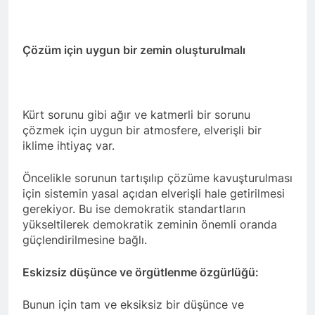
Kurdistana Îranê kir.
Qasimlo di salvegera 35.
2 Yıl Ago
wefata wî de bi rêzdarî bi
Kürt halkının meşru haklarını
bîr tînin.
teslim etmek yerine, kanla
Çözüm için uygun bir zemin oluşturulmalı
bastırmayı seçen Kemalist
2 Yıl Ago
rejim, 13.07.1930 tarihinde
Platforma Ciwanên
gerçekleştirdiği “en kanlı”
Serbixwe üyeleri derhal
katliamlarından biri olan
serbest bırakılmalıdır.
2 Yıl Ago
Zilan Deresi Katliamı
Kürt sorunu gibi ağır ve katmerli bir sorunu
Alişer ve Zarife Xanım,
üzerinden 94 yıl geçti.
çözmek için uygun bir atmosfere, elverişli bir
Özgürlük Mücadelemizde
iklime ihtiyaç var.
Hep Yaşayacak
2 Yıl Ago
EMEKÇİ VE EMEKLİNİN
Öncelikle sorunun tartışılıp çözüme kavuşturulması
YANINDAYIZ
için sistemin yasal açıdan elverişli hale getirilmesi
2 Yıl Ago
gerekiyor. Bu ise demokratik standartların
Sivas Katliamının 31. yıl
yükseltilerek demokratik zeminin önemli oranda
dönümünde yaşamını
güçlendirilmesine bağlı.
yitirenleri saygıyla
2 Yıl Ago
anıyoruz.
HAK-PAR BAŞKANLIK
Eskizsiz düşünce ve örgütlenme özgürlüğü:
KURULU TOPLANDI
2 Yıl Ago
Bunun için tam ve eksiksiz bir düşünce ve
Süleyman ATAY’ın