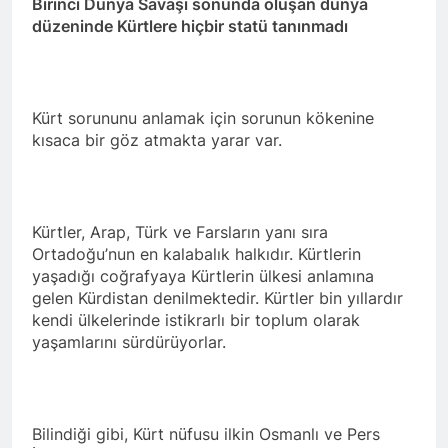
Birinci Dünya Savaşı sonunda oluşan dünya
Günü’nü HAK-PAR Ankara il
Konferansı; Düzgün
örgütü Kemal Burkay’ın
düzeninde Kürtlere hiçbir statü tanınmadı
KAPLAN; Kürtler
1 Yıl Ago
verdiği konferansı ile kutladı.
gecikmeden ulusal talepleri
HAK-PAR Heyeti, Kürdistan
etrafında birleşmeli
federe hükümeti Viyana
temsilciliğini ziyaret etti
1 Yıl Ago
Kürt sorununu anlamak için sorunun kökenine
HAK-PAR Heyeti Viyana 9.
kısaca bir göz atmakta yarar var.
Bölge Belediye başkanı
Saya Ahmed ile görüştü
1 Yıl Ago
21 Şubat Dünya Anadil
Günü Kutlu Olsun;
Türkçenin yanı sıra, Kürtçe
Kürtler, Arap, Türk ve Farsların yanı sıra
1 Yıl Ago
de resmi dil olsun.
Ortadoğu’nun en kalabalık halkıdır. Kürtlerin
Büyük BEKO (Bekir
yaşadığı coğrafyaya Kürtlerin ülkesi anlamına
SAYDAM) yaşama veda
etti.
gelen Kürdistan denilmektedir. Kürtler bin yıllardır
1 Yıl Ago
kendi ülkelerinde istikrarlı bir toplum olarak
13 Şubat 1925
yaşamlarını sürdürüyorlar.
Sömürgeciliğe asla boyun
eğmeyeceklerini ilan eden
1 Yıl Ago
Şeyh Said ve 47 arkadaşını
13’ê Sibata 1925’an em Şêx
saygıyla anıyoruz
Seîd û 47 hevalên wî yên ku
gotin ew ê tu carî serî li ber
Bilindiği gibi, Kürt nüfusu ilkin Osmanlı ve Pers
1 Yıl Ago
kolonyalîzmê netewînin bi