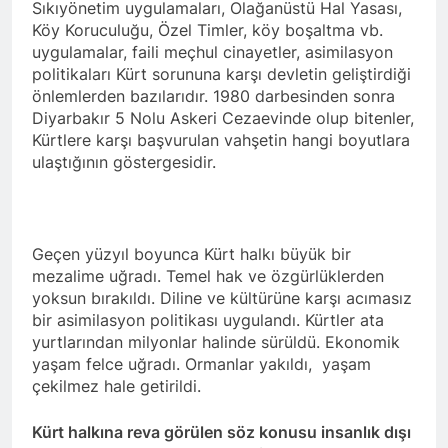
Sıkıyönetim uygulamaları, Olağanüstü Hal Yasası,
2 Yıl Ago
Köy Koruculuğu, Özel Timler, köy boşaltma vb.
HAK-PAR Genel başkanı
uygulamalar, faili meçhul cinayetler, asimilasyon
Düzgün Kaplan Diyarbakır
politikaları Kürt sorununa karşı devletin geliştirdiği
Kitap Fuarını Ziyaret etti
2 Yıl Ago
önlemlerden bazılarıdır. 1980 darbesinden sonra
HAK-PAR Kırklareli
Diyarbakır 5 Nolu Askeri Cezaevinde olup bitenler,
merkez ilçe teşkilatının 2.
Kürtlere karşı başvurulan vahşetin hangi boyutlara
Olağan kongresi yapıldı.
2 Yıl Ago
ulaştığının göstergesidir.
HAK-PAR PM üyesi Yıldız
TİMUR KDP Halkla İlişkiler
Dairesi başkanı sayın Jivan
2 Yıl Ago
Rozhbayani ile görüştü.
HAK-PAR heyeti, Hewler
Geçen yüzyıl boyunca Kürt halkı büyük bir
de Kanal Kurd’u ziyaret
etti
mezalime uğradı. Temel hak ve özgürlüklerden
2 Yıl Ago
yoksun bırakıldı. Diline ve kültürüne karşı acımasız
HAK-PAR HEYETİ, SURİYE
bir asimilasyon politikası uygulandı. Kürtler ata
KÜRT ULUSAL MECLİSİ
ENKS BÜROSUNU ZİYARET
yurtlarından milyonlar halinde sürüldü. Ekonomik
2 Yıl Ago
ETTİ.
yaşam felce uğradı. Ormanlar yakıldı, yaşam
Hak ve Özgürlükler Partisi
çekilmez hale getirildi.
(HAK-PAR) Tunceli ili
Pertek ilçesinin 2. Olağan
2 Yıl Ago
kongresi yapıldı.
Kürt halkına reva görülen söz konusu insanlık dışı
2 Yıl Ago