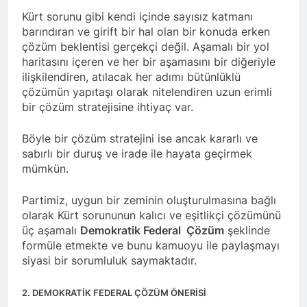
lanetliyoruz
2 Yıl Ago
Kürt sorunu gibi kendi içinde sayısız katmanı
Barzan Enfali’nin 41. yıl
barındıran ve girift bir hal olan bir konuda erken
dönümünde Enfal
çözüm beklentisi gerçekçi değil. Aşamalı bir yol
Şehitlerini saygıyla
2 Yıl Ago
haritasını içeren ve her bir aşamasını bir diğeriyle
anıyoruz.
Devlet, Kürdün
ilişkilendiren, atılacak her adımı bütünlüklü
düğünlerinden elini
çözümün yapıtaşı olarak nitelendiren uzun erimli
çekmeli
2 Yıl Ago
bir çözüm stratejisine ihtiyaç var.
HAK-PAR Munzur Kültür
ve Doğa Festivali’nde
Böyle bir çözüm stratejini ise ancak kararlı ve
2 Yıl Ago
sabırlı bir duruş ve irade ile hayata geçirmek
HAK-PAR heyeti Ali
mümkün.
Avni ile görüştü
2 Yıl Ago
Partimiz, uygun bir zeminin oluşturulmasına bağlı
Şanda HAK-PARê ku ji Cîgirê
olarak Kürt sorununun kalıcı ve eşitlikçi çözümünü
Serokê Partiya Maf û
Azadiyan Cihan Baykara û
üç aşamalı
Demokratik Federal Çözüm
şeklinde
2 Yıl Ago
nûnerê Herêma Federal a
formüle etmekte ve bunu kamuoyu ile paylaşmayı
Fransa HAK-PAR Komitesi
Kurdistanê Mehmet Şirin
siyasi bir sorumluluk saymaktadır.
Qasımlo’nun anma
Timur pêk dihat, serdana
törenine katıldı
2 Yıl Ago
nûneratiya Hewlêrê ya
2. DEMOKRATİK FEDERAL ÇÖZÜM ÖNERİSİ
Peyama Bîranina
Partiya Demokrata
Dr.Qasimlo Dr. Abdurahman