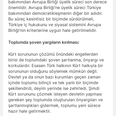
bakımından Avrupa Birliği üyelik süreci son derece
başkanı Zeki Sarı’nın amcası,
önemlidir. Avrupa Birliği’ne üyelik süreci Türkiye
Parti Meclisi üyemiz
2 Yıl Ago
Siracettin Sarı ve HAK-PAR
bakımından demokratikleşmenin diğer bir adıdır.
KÜRT-KAV’ın Dersim’de
Avrupa dayanışma derneği
Bu süreç kesintisiz bir biçimde sürdürülmeli,
düzenlediği Dersim
üyesi Dirok Sarı’nın
Türkiye iç hukukunu ve siyasal sistemini Avrupa
Tertelesi’nin yıldünümünü
2 Yıl Ago
amcaoğlu Av.Abdulkadir Sarı
anma konferansına, çok
Birliği’nin kriterlerine uygun hale getirilmelidir.
DERSİM’DE GERÇEKLEŞEN
İstanbul’da vefat etmişti.
sayıda parti ve stk temsilcisi
SOYKIRIMIN YARALARI
katıldı.
Toplumda şoven yargıların kırılması:
87 YILDIR KANIYOR
2 Yıl Ago
Hewler Valisi (Parezgahê
Kürt sorununun çözümü önündeki engellerden
Hewlerê) Omid Xoşnav,
Hewler Belediye Başkanı
birisi de toplumdaki şoven şartlanma, önyargı ve
2 Yıl Ago
(Serokê Şeredarîya
korkulardır. Esasen Türk halkının Kürt halkıyla bir
KAHROLSUN
Hewlerê) Karzan Abdulhadî
sorununun olduğunu söylemek mümkün değil.
SÖMÜRGECİLİK/YAŞASIN
ve beraberindeki heyet, HAK-
ÖZGÜRLÜK YAŞASIN 1
Devlet ya da onun bazı kurumları geçen zaman
2 Yıl Ago
PAR Diyarbakır il başkanlığını
MAYIS / BİJÎ 1 GÛLAN
içinde toplumu bilinçli ve tek yanlı bir biçimde
DUYURU Hak ve
ziyaret etti.
şekillendirdi, deyim yerinde ise zehirledi. Şimdi
Özgürlükler
Partisi(HAK-PAR)
Kürt sorununu çözmek isteyen devletin yapması
2 Yıl Ago
10. Olağan Büyük
gereken şey toplumda oluşturulan önyargıları ve
HAK-PAR Parti Meclisi; ‘Güçlü
Kongresi
şartlanmışlıkları gidermek, toplumu yeni sürece
demokratik bir seçenek için el
25/05/2024
ele verelim’ HAK-PAR Parti
hazır hale getirmektir.
2 Yıl Ago
tarihinde saat
Meclisi 6 Nisan 2024