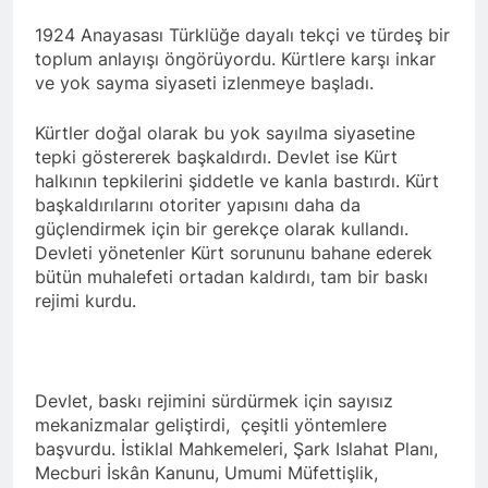
Roboski Katliamını
1924 Anayasası Türklüğe dayalı tekçi ve türdeş bir
Unutmadık,
toplum anlayışı öngörüyordu. Kürtlere karşı inkar
Unutturmayacağız!
2 Yıl Ago
ve yok sayma siyaseti izlenmeye başladı.
HAK-PAR, PSK ve PWK’den
ortak konferans.’ KÜRT
Kürtler doğal olarak bu yok sayılma siyasetine
MESELESİ BARIŞÇIL
2 Yıl Ago
tepki göstererek başkaldırdı. Devlet ise Kürt
YOLLARLA VE DİYALOĞLA
HAK-PAR, PSK VE PWK
ÇÖZÜLMELİDİR
halkının tepkilerini şiddetle ve kanla bastırdı. Kürt
DİYARBAKİR-DEMİROTEL’de
başkaldırılarını otoriter yapısını daha da
gerçekleştirdikleri
2 Yıl Ago
güçlendirmek için bir gerekçe olarak kullandı.
konferansın ardından, 23
HAK-PAR, PSK ve PWK’den
Aralık 2024 tarihinde saat
Devleti yönetenler Kürt sorununu bahane ederek
ortak konferans.’ KÜRT
11.00de Gazeteciler
bütün muhalefeti ortadan kaldırdı, tam bir baskı
MESELESİ BARIŞÇIL
2 Yıl Ago
Cemiyetinde ortaklaştıkları bir
rejimi kurdu.
YOLLARLA VE DİYALOĞLA
BARIŞ ANCAK KÜRT
metni kamuoyuna sundular.
ÇÖZÜLMELİDİR
HALKININ HAKLARI
PSK genel başkanı Bayram
TANINARAK
Bozyel’in açılış konuşmasının
2 Yıl Ago
SAĞLANABİLİR
ardından bildirinin Kürtçesini
10 Aralık ‘Dünya İnsan
PWD genel başkanı Mustafa
Devlet, baskı rejimini sürdürmek için sayısız
Hakları Günü’ kutlu
Özçelik Türkçesini ise HAK-
mekanizmalar geliştirdi, çeşitli yöntemlere
olsun.
2 Yıl Ago
PAR Genel başkan yardımcısı
başvurdu. İstiklal Mahkemeleri, Şark Islahat Planı,
Esad Rejimi de döktüğü
Mehmet Şah Eren okudu.
Mecburi İskân Kanunu, Umumi Müfettişlik,
kanda boğuldu