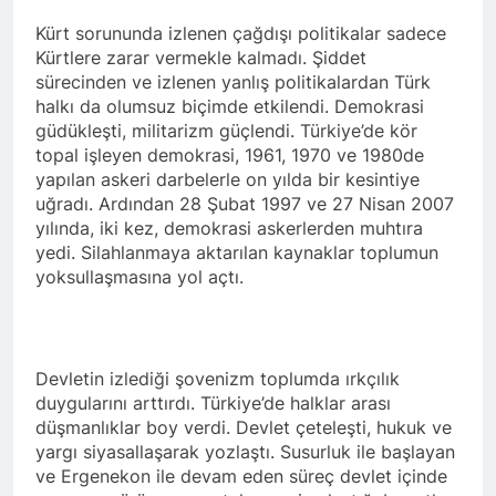
Kürt sorununda izlenen çağdışı politikalar sadece
Hak ve Özgürlükler Partisi
Kürtlere zarar vermekle kalmadı. Şiddet
HAK-PAR Elazığ il
teşkilatının 8. Olağan
sürecinden ve izlenen yanlış politikalardan Türk
2 Yıl Ago
kongresi 16.11.2024
halkı da olumsuz biçimde etkilendi. Demokrasi
ÇÖZÜM VE ÇÖZÜMLEME
tarihinde il binasında
güdükleşti, militarizm güçlendi. Türkiye’de kör
-2- EĞRİ CETVEL İLE
yapıldı.
DOĞRU ÇİZGİ ÇİZİLMEZ
topal işleyen demokrasi, 1961, 1970 ve 1980de
2 Yıl Ago
yapılan askeri darbelerle on yılda bir kesintiye
HAK-PAR Genel başkanı
uğradı. Ardından 28 Şubat 1997 ve 27 Nisan 2007
Düzgün Kaplan ve
beraberindeki heyet,
yılında, iki kez, demokrasi askerlerden muhtıra
2 Yıl Ago
Alakad/PDK Dış ilişkiler
yedi. Silahlanmaya aktarılan kaynaklar toplumun
HAK-PAR Mersin il’i Silifke
siyasi büro başkanı Dr.
yoksullaşmasına yol açtı.
İlçe Kongresi 9/11/2024
Kemal Kerküki ile görüştü
saat 13-15 saatleri arasında
2 Yıl Ago
Taşucu mah.İsmet İnönü
HAK-PAR Genel Başkanı
cd.5.sk No:1/E de yapıldı.
Düzgün KAPLAN CİZRE’DE
‘Barış ve istikrar ancak Kürt
2 Yıl Ago
Devletin izlediği şovenizm toplumda ırkçılık
meselesinin adil çözüme
HAK-PAR Adana il’i Sarıçam ve
duygularını arttırdı. Türkiye’de halklar arası
kavuşturulması ile mümkün
Çukurova İlçe Kongreleri
düşmanlıklar boy verdi. Devlet çeteleşti, hukuk ve
olacaktır’
yapıldı.
2 Yıl Ago
yargı siyasallaşarak yozlaştı. Susurluk ile başlayan
ve Ergenekon ile devam eden süreç devlet içinde
2 Yıl Ago