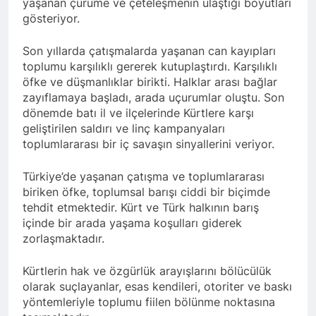
yaşanan çürüme ve çeteleşmenin ulaştığı boyutları
gösteriyor.
ÇÖZÜM “ VE ÇÖZÜMLEME
-1- SORUN OLAN
KÜRTLERİN VARLIĞI MI
Son yıllarda çatışmalarda yaşanan can kayıpları
2 Yıl Ago
toplumu karşılıklı gererek kutuplaştırdı. Karşılıklı
HAK-PAR Avrupa
öfke ve düşmanlıklar birikti. Halklar arası bağlar
Koordinasyon Kurulu
02.11.2024 tarihinde
zayıflamaya başladı, arada uçurumlar oluştu. Son
2 Yıl Ago
Frankfurt’ta toplandı ve
dönemde batı il ve ilçelerinde Kürtlere karşı
DİAKURD /Diaspora Kürtleri
gündemindeki konuları
geliştirilen saldırı ve linç kampanyaları
Konfederasyonunun Lozan
görüştü.
Antlaşması ve sonrasında
toplumlararası bir iç savaşın sinyallerini veriyor.
2 Yıl Ago
Kürtlerin, ulus olmaktan
Diyarbakır HAK-PAR İl
kaynaklı kolektif haklarını
örgütü Dünya’ ve Türkiye’de
Türkiye’de yaşanan çatışma ve toplumlararası
kullanamadıklarından
yaşanan son gelişmeler ile
biriken öfke, toplumsal barışı ciddi bir biçimde
2 Yıl Ago
hareketle, maruz kaldıkları
ilgili bugün ilk örgütü
tehdit etmektedir. Kürt ve Türk halkının barış
Kürt dili ve edebiyatı uzmani
uluslararası hukuka da aykırı
binasında basın toplantısı
Paris’teki Kürt Enstitüisü’nün
politikalara dikkat çeken
içinde bir arada yaşama koşulları giderek
gerçekleştirdi.
kurucularından dilbilimci,
hukuki süreci destekliyoruz.
zorlaşmaktadır.
2 Yıl Ago
araştırmacı ve yazar
BAHÇELİ, ÖCALAN VE
Profesir Joyce Blau 92
KÜRT MESELESİ
Kürtlerin hak ve özgürlük arayışlarını bölücülük
yaşında yaşama veda etti.
ÜZERİNE
2 Yıl Ago
olarak suçlayanlar, esas kendileri, otoriter ve baskı
BAHÇELÎ, OCALAN Û
yöntemleriyle toplumu fiilen bölünme noktasına
PİRSGİRÊKA KURD