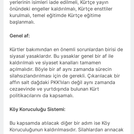
yerlerinin isimleri iade edilmeli, Kürtçe yayın
Düzgün Kaplan Batman’da;
Eren, Genel başkanlarının da
önündeki engeller kaldırılmalı, Kürtçe ensttiler
‘Biz siyaseti rant için değil,
katıldığı bir basın
2 Yıl Ago
kurulmalı, temel eğitimde Kürtçe eğitime
Hak için yapıyoruz!’
açıklamasıyla kamuoyuna
HAK-PAR dê li 81
başlanmalı.
sunuldu.
parêzgehan bi namzetên
welatparêz beşdarî
2 Yıl Ago
Genel af:
hilbijartinên herêmî yên 31ê
LONDRA KONFERANSI
Adara 2024an bibe.
Düzgün Kaplan Kürt
Kürtler bakımından en önemli sorunlardan birisi de
yurtseverleri kol kola
3 Yıl Ago
girmeyi başarmalıdır.
siyasal yasaklardır. Bu yasaklar genel bir af ile
Banga Serokê HAK-
kaldırılmalı ve siyaset kanalları tamamen
PARê Düzgün Kaplan;
açılmalıdır. Böyle bir af aynı zamanda sürecin
3 Yıl Ago
silahsızlandırılması için de gerekli. Çıkarılacak bir
HAK-PAR Genel Başkanı
affın salt dağdaki PKK’lıları değil aynı zamanda
Düzgün Kaplan’dan çağrı;
cezaevinde ve yurtdışında bulunan Kürt
3 Yıl Ago
politikacılarını da kapsamalı.
Düzgün Kaplan: “Kürtler
tarihlerinde hiçbir zaman
Köy Koruculuğu Sistemi:
ulusal hakları için siyaset
3 Yıl Ago
yapmamışlardır.”
Şanda Partiya Maf û
Bu kapsamda atılacak diğer bir adım ise Köy
Azadiyan HAK-PARê ku ji
Serokê Giştî Düzgün Kaplan,
Koruculuğunun kaldırılmasıdır. Silahlardan arınacak
3 Yıl Ago