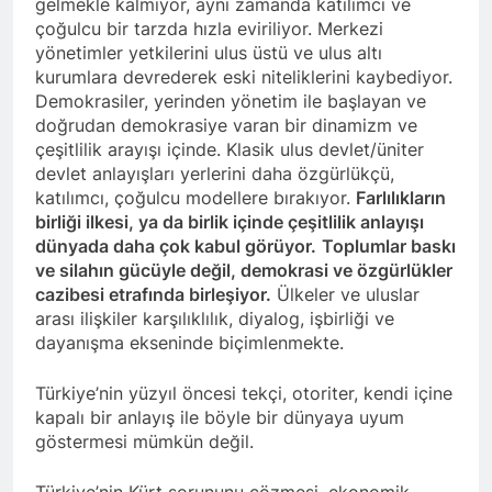
gelmekle kalmıyor, aynı zamanda katılımcı ve
HAK-PAR ve AZADÎ
HAREKETİ başkanları, 24
çoğulcu bir tarzda hızla eviriliyor. Merkezi
Ağustos 2024 tarihinde
yönetimler yetkilerini ulus üstü ve ulus altı
2 Yıl Ago
Diyarbakır gazeteciler
kurumlara devrederek eski niteliklerini kaybediyor.
HAK-PAR başkanlık
cemiyetinde yaptıkları basın
kurulu Diyarbakır’da
Demokrasiler, yerinden yönetim ile başlayan ve
toplantısıyla HAK-PAR da
toplandı.
doğrudan demokrasiye varan bir dinamizm ve
2 Yıl Ago
birleştikleri ilan ettiler.
çeşitlilik arayışı içinde. Klasik ulus devlet/üniter
Diyarbakır (Rûdaw) – Hak ve
Özgürlükler Partisi (HAK-
devlet anlayışları yerlerini daha özgürlükçü,
PAR) ile Azadi Hareketi
katılımcı, çoğulcu modellere bırakıyor.
Farlılıkların
2 Yıl Ago
birleşme kararı aldı. HAK-
birliği ilkesi, ya da birlik içinde çeşitlilik anlayışı
HAK-PAR Genel Başkan
PAR Genel Başkanı Düzgün
Yardımcısı Dış ilişkilerden
dünyada daha çok kabul görüyor.
Toplumlar baskı
Kaplan ile Azadi Hareketi
sorumlu Cafer Sterk,
ve silahın gücüyle değil, demokrasi ve özgürlükler
2 Yıl Ago
Başkanı Metin Pirani,
Almanya’nın Berlin kentin
cazibesi etrafında birleşiyor.
Ülkeler ve uluslar
Em 78 emin salvegera
Diyarbakır’da yaptıkları ortak
de bir dizi görüşmelerde
damezrandina Partî
basın açıklamasında
arası ilişkiler karşılıklılık, diyalog, işbirliği ve
bulundu.
Demokratî Kurdistan (PDK)
birleşme kararı aldıklarını
dayanışma ekseninde biçimlenmekte.
2 Yıl Ago
pîroz dikin.
duyurdu.
Muzaffer Şener’in
gözaltına alınmasını
Türkiye’nin yüzyıl öncesi tekçi, otoriter, kendi içine
kınıyoruz.
2 Yıl Ago
kapalı bir anlayış ile böyle bir dünyaya uyum
Yavuz Koçoğlu’nu
göstermesi mümkün değil.
aramızdan ayrılışının 24.
yıl dönümünde saygıyla
2 Yıl Ago
Türkiye’nin Kürt sorununu çözmesi, ekonomik