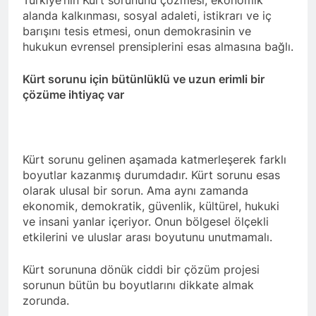
anıyoruz
HAK-PAR Genel başkanı
alanda kalkınması, sosyal adaleti, istikrarı ve iç
Düzgün KAPLAN;
barışını tesis etmesi, onun demokrasinin ve
2 Yıl Ago
hukukun evrensel prensiplerini esas almasına bağlı.
HAK-PAR Genel Başkanı
Düzgün Kaplan, 6 Ağustos
Kürt sorunu için bütünlüklü ve uzun erimli bir
2024, TRend.MEDYA’ya canlı
2 Yıl Ago
çözüme ihtiyaç var
yayın konuğu oldu.
Profesör Dr. Cenap
Ekinci’yle dayanışmamızı
ifade ediyoruz.
2 Yıl Ago
HAK-PAR’a Dersim’den
Kürt sorunu gelinen aşamada katmerleşerek farklı
katılım.
boyutlar kazanmış durumdadır. Kürt sorunu esas
2 Yıl Ago
olarak ulusal bir sorun. Ama aynı zamanda
Serokê HAK-PAR’e Düzgün
ekonomik, demokratik, güvenlik, kültürel, hukuki
Kaplan, serokê Hereketa
ve insani yanlar içeriyor. Onun bölgesel ölçekli
Azadî Metin Piranî, Endamê
2 Yıl Ago
etkilerini ve uluslar arası boyutunu unutmamalı.
meclisa HAK-PAR û endamê
Hak ve Özgürlükler Partisi
HAK-PAR ê beşdarî tazîya
HAK-PAR Başkanlık Kurulu
welatparêzê bi rûmet Mele
Kürt sorununa dönük ciddi bir çözüm projesi
Dersim’de toplandı.
2 Yıl Ago
Arif Sümerkant bun.
sorunun bütün bu boyutlarını dikkate almak
Ezdilere yönelik soykırımı
zorunda.
şiddetli şekilde