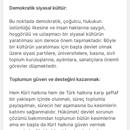
DANİMARKA’DA HAK-PAR
10.00’da aşağıda
tarihinde Ankara Genel
KONFERANSI HAK-PAR
Demokratik siyasal kültür:
belirtilen gündemle
Merkez’de toplanarak
Genel başkanı Düzgün
Selanik Caddesi No:
2 Yıl Ago
gündemindeki konuları
Kaplan 23 Mart 2024
76 Kızılay/
Bu noktada demokratik, çoğulcu, hukukun
31 MART’A 5 KALA
görüştü. 26 Mayıs 2024
tarihinde Danimarka’nın
Çankaya/ANKARA
“BİZ BİZE”…
tarihinde genel kongresini
üstünlüğü ilkesine ve insan haklarına saygılı,
başkenti Kopenhag’da
adresinde (TMMOB
yapma kararı alan Parti
hoşgörülü ve uzlaşmacı bir siyasal kültürün
2 Yıl Ago
düzenlenen ’31 Mart 2024
Makina
Meclisimiz, aşağıdaki bildiriyi
yaratılması son derece önem taşımaktadır. Böyle
Seçeneksiz Değiliz 31
yerel seçimleri ve Kürtler’
Mühendisleri Odası
kamuoyu ile paylaşmayı
MART YEREL SEÇİMLERİ
adlı konferansa konuk
Eğitim ve Kültür
bir kültürün yaratılması için başta devlet olmak
kararlaştırdı.
ve HAK-PAR Kemal Burkay
konuşmacı olarak katıldı.
Merkezi)
üzere siyasi partilere, üniversitelere, basına, sivil
2 Yıl Ago
yapılacaktır.
toplum kuruluşlarına, aydınlara, sanatçılara önemli
HAK-PAR İstanbul
Büyükşehir belediye
görevler düşmektedir.
başkan adayı Mustafa
2 Yıl Ago
Aytaş’ın seçim çalışmaları
Newroz Meşxelên
Toplumun güven ve desteğini kazanmak:
devam ediyor.
Rizgariyê ye
2 Yıl Ago
Hem Kürt halkına hem de Türk halkına karşı şeffaf
Newroz Kurtuluşun
bir yaklaşım içinde olunmalı, süreç toplumla
Meşalesidir!
paylaşılmalı, sürecin her aşamasına bu kesimlerin
2 Yıl Ago
katılımı sağlanmalıdır. Hükümet/ devlet sorunun
HAK-PAR bir heyetle,
çözümü bakımından toplumun bütün kesimlerine
Diyarbakır Gazeteciler
ama en başta da Kürt halkına güven vermek
Cemiyeti’ni ziyaret etti.
2 Yıl Ago