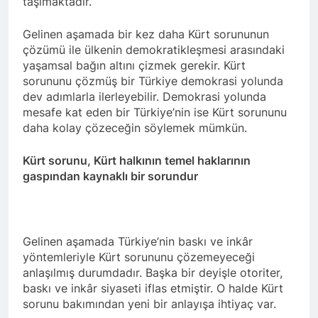
taşımaktadır.
2 Yıl Ago
HAK-PAR Karataş ilçe
Gelinen aşamada bir kez daha Kürt sorununun
kongresi yapıldı
çözümü ile ülkenin demokratikleşmesi arasındaki
2 Yıl Ago
yaşamsal bağın altını çizmek gerekir. Kürt
HAK-PAR Genel Başkanı
sorununu çözmüş bir Türkiye demokrasi yolunda
Düzgün Kaplan,
dev adımlarla ilerleyebilir. Demokrasi yolunda
Mardin/Kızıltepe ilçesinde
2 Yıl Ago
mesafe kat eden bir Türkiye’nin ise Kürt sorununu
bir dizi görüşmeler
HAK-PAR Genel Başkanı
daha kolay çözeceğin söylemek mümkün.
gerçekleştirdi.
Düzgün Kaplan, DOZ
Yayınevini Ziyaret Etti.
2 Yıl Ago
Kürt sorunu, Kürt halkının temel haklarının
gaspından kaynaklı bir sorundur
2 Yıl Ago
DÜNYA KIZ ÇOCUKLARI
GÜNÜ KUTLU OLSUN
2 Yıl Ago
Gelinen aşamada Türkiye’nin baskı ve inkâr
HAK-PAR Heyeti Van ve
yöntemleriyle Kürt sorununu çözemeyeceği
Tatvan’ı ziyaret etti.
anlaşılmış durumdadır. Başka bir deyişle otoriter,
2 Yıl Ago
baskı ve inkâr siyaseti iflas etmiştir. O halde Kürt
Gar Katliamının
sorunu bakımından yeni bir anlayışa ihtiyaç var.
üzerinden 9 yıl geçti