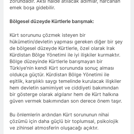
zorundadır. Aksi halde atılacak adımlar, harcanan
HAK-PAR’lı gençler bildiri
emek boşa gidebilir.
dağıttı. Ağrı’da HAK-PAR’lı
Alper yıldız ve Berkay Nurçin
2 Yıl Ago
Bölgesel düzeyde Kürtlerle barışmak:
öncülüğünde gençler, 19
HAK-PAR İstanbul il
Mart 2024 tarihinde, kent
örgütü, ‘Halepçe
merkezinde Parti bildirilerini
Kürt sorununu çözmek isteyen bir
Soykırımını
2 Yıl Ago
dağıttılar.
hükümetin/devletin yapması gereken diğer bir şey
unutmayacağız!’
HALEPÇE ŞEHİTLERİ HAK-
de bölgesel düzeyde Kürtlerle, özel olarak Irak
PAR DİYARBAKIR İL
Kürdistan Bölge Yönetimi ile iyi ilişkiler kurmaktır.
ÖRGÜTÜNDE ANILDI
2 Yıl Ago
Bölge düzeyinde Kürtlerle barışmayan bir
EM ŞEHÎDÊN KOMKUJIYA
Türkiye’nin kendi Kürt sorununda sonuç alması
HELEBÇÊ BI RÊZDARÎ BI
oldukça güçtür. Kürdistan Bölge Yönetimi ile
BÎRTÎNIN, HALEPÇE
2 Yıl Ago
eşitlik, karşılıklı saygı temelinde kurulacak ilişkiler
SOYKIRIMI ŞEHİTLERİNİ
Hak ve Özgürlükler Partisi
hem devletin samimiyet ve ciddiyeti bakımından
SAYGIYLA ANIYORUZ
Diyarbakır’ın ilçelerinde
bir gösterge olarak algılanır hem de Kürt halkına
seçim çalışmalarını
2 Yıl Ago
güven vermek bakımından son derece önem taşır.
sürdürüyor.
HAK-PAR Silvan, Bismil
ve Çınar ilçelerinde
Bu önlemlerin ardından Kürt sorununun nihai
2 Yıl Ago
çözümü için daha güçlü bir toplumsal, psikolojik
HAK-PAR Başkanlık Kurulu;
ve zihinsel atmosferin oluşacağı açıktır.
‘Sorumluluk bilinciyle