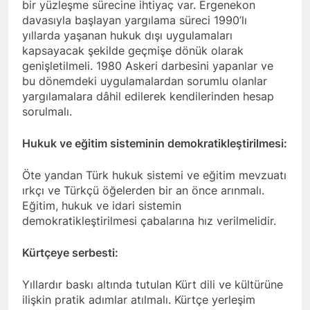
Cafer Sterk Fransa’da ‘HAK-
bir yüzleşme sürecine ihtiyaç var. Ergenekon
PAR ve Mart 2024 yerel
2 Yıl Ago
davasıyla başlayan yargılama süreci 1990’lı
seçimleri’ konulu toplantıya
HAK-PAR’ın 2024 Yerel
yıllarda yaşanan hukuk dışı uygulamaları
katıldı.
Seçim Bildirgesi:
kapsayacak şekilde geçmişe dönük olarak
2 Yıl Ago
genişletilmeli. 1980 Askeri darbesini yapanlar ve
HAK-PAR Kızıltepe ilçe
bu dönemdeki uygulamalardan sorumlu olanlar
teşkilatının açılışı yapıldı
yargılamalara dâhil edilerek kendilerinden hesap
2 Yıl Ago
sorulmalı.
Gelê me yê hêja; Weke HAK-
PAR em soz didin ku bi
Hukuk ve eğitim sisteminin demokratikleştirilmesi:
feraseta ‘Şaredariya
2 Yıl Ago
welatparêz’ di qada
HAK-PAR Genel başkanı
Öte yandan Türk hukuk sistemi ve eğitim mevzuatı
rêveberiyên herêmî de
Düzgün Kaplan, Dersim’de
ırkçı ve Türkçü öğelerden bir an önce arınmalı.
xebateke mînak bidin
işçi Zülfü Çelikdemir’in
2 Yıl Ago
meşandin.
Eğitim, hukuk ve idari sistemin
cenaze törenine katıldı.
HAK-PAR Diyarbakır
demokratikleştirilmesi çabalarına hız verilmelidir.
Büyükşehir Belediye Başkan
Adayı; MEHMET ŞAH EREN
2 Yıl Ago
Kürtçeye serbesti:
HAK-PAR, KDP-KÛRD ve
Talan mantığıyla
AZADÎ HAREKETİ tarafından
yürütülen madenciliği
Diyarbakır Büyükşehir
Yıllardır baskı altında tutulan Kürt dili ve kültürüne
kınıyoruz
2 Yıl Ago
Belediye Başkan adayı olarak
ilişkin pratik adımlar atılmalı. Kürtçe yerleşim
HAK-PAR Genel başkanı
tespit edilen Mehmet Şah