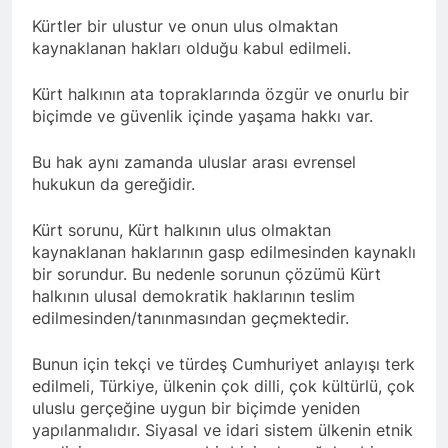
2 Yıl Ago
Kürtler bir ulustur ve onun ulus olmaktan
Hak ve Özgürlükler Partisi
kaynaklanan hakları olduğu kabul edilmeli.
HAK-PAR Bingöl İl’i 3.
Olağan Kongresi bugün
2 Yıl Ago
Kürt halkının ata topraklarında özgür ve onurlu bir
09.EKİM.2024 günü saat 10-
Bölge gezisini sürdüren
biçimde ve güvenlik içinde yaşama hakkı var.
12.00 arası yapıldı.
HAK-PAR Genel başkanı
Düzgün KAPLAN Cunki
2 Yıl Ago
Bu hak aynı zamanda uluslar arası evrensel
Aşireti Derneğini ziyaret etti
HAK-PAR DİYARBAKIR 10.
hukukun da gereğidir.
KONGRESİNİ
GERÇEKLEŞTİRDİ
2 Yıl Ago
Kürt sorunu, Kürt halkının ulus olmaktan
DİYARBAKIR İL TEŞKİATI 10.
HAK-PAR PM; Hak ve
KONGRESİ 6 Ekim 2024
kaynaklanan haklarının gasp edilmesinden kaynaklı
Özgürlükler Partisi-HAK-PAR,
tarihinde gazeteciler
bir sorundur. Bu nedenle sorunun çözümü Kürt
05 Ekim 2024 tarihinde
2 Yıl Ago
cemiyeti toplantı salonunda
halkının ulusal demokratik haklarının teslim
Diyarbakır’da yaptığı Parti
Kürdistan özgürlük
yapıldı.
Meclisi toplantısında
edilmesinden/tanınmasından geçmektedir.
mücadelesinin
gündemindeki konuları
önderlerinden, YNK’nin
2 Yıl Ago
görüştü ve aşağıdaki bildiriyi
Bunun için tekçi ve türdeş Cumhuriyet anlayışı terk
kurucusu ve eski Irak
HAK-PAR Bingöl İl’i
kamuoyu ile paylaşmayı
Cumhurbaşkanı Celal
edilmeli, Türkiye, ülkenin çok dilli, çok kültürlü, çok
Solhan İlçe kongresi
kararlaştırdı.
Talabani ‘in, Almanya’da
uluslu gerçeğine uygun bir biçimde yeniden
gerçekleştirildi.
2 Yıl Ago
yaşama veda edişinin
yapılanmalıdır. Siyasal ve idari sistem ülkenin etnik
HAK-PAR Bingöl il’i,
üzerinden 7 yıl geçti.