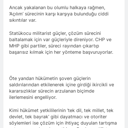
açıklamayı kamuoyu ile
paylaşmayı kararlaştırdı.
Ancak yakalanan bu olumlu halkaya rağmen,
BAŞTA KÜRT HALKI OLMAK
‘Açılım’ sürecinin karşı karşıya bulunduğu ciddi
ÜZERE HERKESİN, MEŞRU
sıkıntılar var.
HAKLARININ TESLİM
1 Yıl Ago
EDİLDİĞİ ADİL BİR DÜZEN
HAK-PAR, PDK-BAKUR, PSK,
UMUDUMUZU CANLI
Statükocu militarist güçler, çözüm sürecini
PWK, Diyarbakır e Mardin’de
TUTARAK; RAMAZAN
Halepçe Soykırımı’nı Andılar:
baltalamak için var güçleriyle direniyor. CHP ve
1 Yıl Ago
BAYRAMINIZI
Halepçe Soykırımının
MHP gibi partiler, süreci rayından çıkartıp
Ahmed el Şara ve Mazlum
KUTLUYORUZ!
Yaraları, Ulusal Birlik ve
başarısız kılmak için her yönteme başvuruyorlar.
Abdi’nin imzaladığı
Kürdistan’ın Özgürlüğüyle
anlaşma, Kürtlerin kolektif
1 Yıl Ago
Sarılabilir
haklarını içermiyor.
HAK-PAR Adana İl Kadın
Komisyonu 8 Mart Dünya
Kadınlar gününü kutladı
Öte yandan hükümetin şoven güçlerin
1 Yıl Ago
saldırılarından etkilenerek içine girdiği ikircikli ve
HAK-PAR Fransa Konferansı
Başarıyla Sonuçlandı
kararsızlıklar sürecin arzulanan biçimde
Düzgün KAPLAN; ‘PKK’ nin
ilerlemesini engelliyor.
1 Yıl Ago
feshi en başta Kürt halkının
BASINA VE KAMUOYUNA
yararına olacaktır.’
Eşitlik ve özgürlük
Kimi hükümet yetkililerinin ‘tek dil, tek millet, tek
mücadelesi veren tüm
1 Yıl Ago
devlet, tek bayrak’ gibi dayatmacı ve otoriter
kadınları selamlıyoruz
İZMİR’DE HAK.PAR, PSK
söylemleri ise çözüm için ihtiyaç duyulan tartışma
Bugün 8 Mart Dünya
ve PWK DEN YEREL İŞ