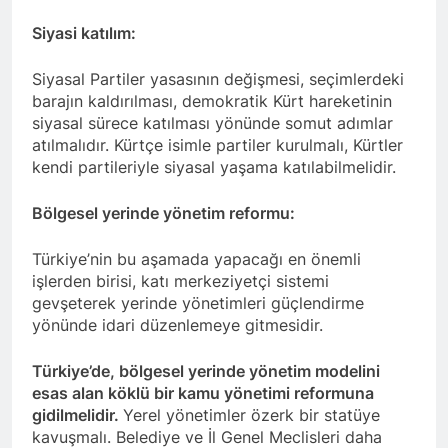
ziyaret etti.
3 Yıl Ago
Siyasi katılım:
HAK-PAR İsmail Beşikçi
Vakfı’nı ziyaret etti.
Siyasal Partiler yasasının değişmesi, seçimlerdeki
3 Yıl Ago
barajın kaldırılması, demokratik Kürt hareketinin
BASINA VE
siyasal sürece katılması yönünde somut adımlar
KAMUOYUNA
atılmalıdır. Kürtçe isimle partiler kurulmalı, Kürtler
3 Yıl Ago
kendi partileriyle siyasal yaşama katılabilmelidir.
Yüksek Seçim Kurulu 31
Mart 2024 tarihinde
Bölgesel yerinde yönetim reformu:
yapılacak olan yerel
3 Yıl Ago
seçimlere katılacak
Yeni yıl Kürt yurtsever
Türkiye’nin bu aşamada yapacağı en önemli
partilerden birinin de HAK-
hareketinin
PAR olduğunu resmen
işlerden birisi, katı merkeziyetçi sistemi
toparlanmasına ve
3 Yıl Ago
açıkladı.
gevşeterek yerinde yönetimleri güçlendirme
özgürlüğe vesile olsun.
Maraş Katliamı’nı
yönünde idari düzenlemeye gitmesidir.
unutmadık,
unutturmayacağız.
3 Yıl Ago
Türkiye’de, bölgesel yerinde yönetim modelini
ROJA ALAYÊ NÎŞANA
esas alan köklü bir kamu yönetimi reformuna
HEBÛNÊ
gidilmelidir.
Yerel yönetimler özerk bir statüye
3 Yıl Ago
kavuşmalı. Belediye ve İl Genel Meclisleri daha