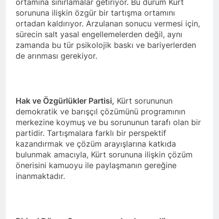
ortamına sınırlamalar getiriyor. Bu durum Kürt
kadınlar günü.
BİRLİĞİ
1 Yıl Ago
sorununa ilişkin özgür bir tartışma ortamını
HAK-PAR Hewler temsilcisi
ortadan kaldırıyor. Arzulanan sonucu vermesi için,
Mehmet Şirin Timur; HAK-
sürecin salt yasal engellemelerden değil, aynı
PAR heyetine gösterilen ilgi
1 Yıl Ago
zamanda bu tür psikolojik baskı ve bariyerlerden
için teşekkür ediyoruz.
HAK-PAR BAŞKANLIK
de arınması gerekiyor.
KURULU; ‘Kürt meselesi
PKK den ibaret değildir.’
1 Yıl Ago
*HAK-PAR Genel başkanı
Düzgün KAPLAN,* *Erbil’de
Hak ve Özgürlükler Partisi,
Kürt sorununun
RUDAW’ın düzenlediği
1 Yıl Ago
demokratik ve barışçıl çözümünü programının
“Ortadoğu’nun Geleceğinde
HAK-PAR Genel Başkanı
merkezine koymuş ve bu sorununun tarafı olan bir
Belirsizlikler” Formuna
Düzgün Kaplan “Hewler
partidir. Tartışmalara farklı bir perspektif
katıldı*
Ortadoğu’nun politik
1 Yıl Ago
kazandırmak ve çözüm arayışlarına katkıda
merkezine dönüşmektedir”
HAK-PAR, PSK VE PWK
bulunmak amacıyla, Kürt sorununa ilişkin çözüm
İZMİR’İN KONAK
önerisini kamuoyu ile paylaşmanın gereğine
MEYDANINDA ORTAK
1 Yıl Ago
inanmaktadır.
BASIN AÇIKLAMASI YAPTI
Dünya Anadil Günü’nde HAK-
PAR’ın eski genel başkanı
sayın Kemal Burkay’dan
1 Yıl Ago
konferans Dünya Anadil
HAK-PAR Viyana