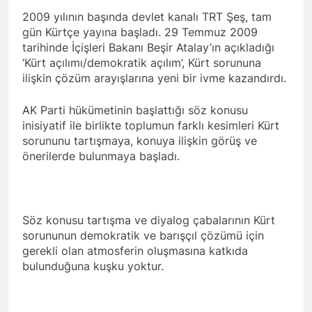
Kurdistan24 te Cemal
1 Yıl Ago
2009 yılının başında devlet kanalı TRT Şeş, tam
Batun’un konuğu oldu.
HAK-PAR PM üyesi
gün Kürtçe yayına başladı. 29 Temmuz 2009
Siracettin Sarı; Almanya-
tarihinde İçişleri Bakanı Beşir Atalay’ın açıkladığı
Bottrop’da “Ortadoğu,
1 Yıl Ago
‘Kürt açılımı/demokratik açılım’, Kürt sorununa
Kürtler ve Yeni Dönem
HAK-PAR pm üyesi
Stratejileri” üzerine bir
ilişkin çözüm arayışlarına yeni bir ivme kazandırdı.
Seracettin Sarı, 06.04.2025
konferans verdi.
tarihin de Almanya’nın
1 Yıl Ago
AK Parti hükümetinin başlattığı söz konusu
Bottrop kendinden sonra,
HAK-PAR Genel başkanı
Hamburg kentinde de
inisiyatif ile birlikte toplumun farklı kesimleri Kürt
Meclise davet edildi.
”Ortadoğu, Kürtler ve Yeni
sorununu tartışmaya, konuya ilişkin görüş ve
1 Yıl Ago
Dönem Stratejileri” üzerine
önerilerde bulunmaya başladı.
HAK-PAR Mardin ili
konferans serisine devam
Kızıltepe ilçe kongresi
etti.
yapıldı.
1 Yıl Ago
*Halkımızı kendi ulusal
Söz konusu tartışma ve diyalog çabalarının Kürt
talepleri etrafında
birleşmeye çağırıyoruz.*
sorununun demokratik ve barışçıl çözümü için
1 Yıl Ago
HAK-PAR Parti Meclisi 12
gerekli olan atmosferin oluşmasına katkıda
HAK-PAR Mersin il örgütü
Nisan 2025 tarihinde Ankara
bulunduğuna kuşku yoktur.
Newrozu coşkulu bir
genel merkezde toplanarak
etkinlikle kutladı
1 Yıl Ago
gündemindeki konuları
görüştü ve aşağıdaki
1 Yıl Ago