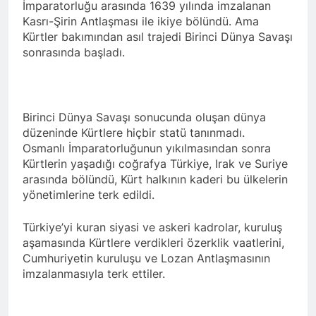
İmparatorluğu arasında 1639 yılında imzalanan
Di 79emîn salvegera
rêzdarî bi bîr tînin.
ragihandina wê de
Kasrı-Şirin Antlaşması ile ikiye bölündü. Ama
KOMARA MEHABADÊ
Kürtler bakımından asıl trajedi Birinci Dünya Savaşı
2 Yıl Ago
RONAHÎ DIDE ME
sonrasında başladı.
İlan edilişinin 79. yıl
dönümünde MAHABAD
KÜRDİSTAN CUMHURİYETİ
2 Yıl Ago
IŞIK SAÇMAYA DEVAM
HAK-PAR Genel başkanı
EDİYOR
Düzgün Kaplan ENKS
Birinci Dünya Savaşı sonucunda oluşan dünya
başkanı Mihemed İsmail ile
2 Yıl Ago
düzeninde Kürtlere hiçbir statü tanınmadı.
telefonda görüştü.
Hak ve Özgürlükler Partisi
Osmanlı İmparatorluğunun yıkılmasından sonra
HAK-PAR Parti Meclisi 11
Kürtlerin yaşadığı coğrafya Türkiye, Irak ve Suriye
Ocak 2025 tarihinde Ankara
2 Yıl Ago
arasında bölündü, Kürt halkının kaderi bu ülkelerin
Genel Merkez’de toplandı.
Necati TANK Erzincan-
yönetimlerine terk edildi.
Balıbey Köyünde toprağa
verildi
2 Yıl Ago
Türkiye’yi kuran siyasi ve askeri kadrolar, kuruluş
HAK-PAR Suriye Kürt Ulusal
aşamasında Kürtlere verdikleri özerklik vaatlerini,
Konseyi (ENKS)
Cumhuriyetin kuruluşu ve Lozan Antlaşmasının
başkanlığına seçilen
2 Yıl Ago
imzalanmasıyla terk ettiler.
Mihemed İsmail’i kutladı.
Yeni yıl halkımıza ve tüm
dünyaya özgürlük ve barış
getirsin
2 Yıl Ago