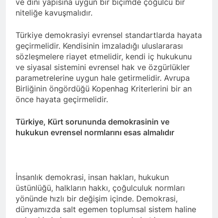
ve dini yapısına uygun bir biçimde çoğulcu bir
Merkez ve Genç ilçe
niteliğe kavuşmalıdır.
kongrelerini
2 Yıl Ago
gerçekleştirdi.
12 Eylül 1980 Askeri faşist
Türkiye demokrasiyi evrensel standartlarda hayata
darbecilerini bir kez daha
geçirmelidir. Kendisinin imzaladığı uluslararası
lanetliyoruz 12 Eylül 1980
2 Yıl Ago
yılında Türkiye’de
sözleşmelere riayet etmelidir, kendi iç hukukunu
Anadilde eğitim hakkının
gerçekleştirilen Askeri faşist
ve siyasal sistemini evrensel hak ve özgürlükler
tanınmasını savunuyor ve
darbenin üzerinden 44 yıl
parametrelerine uygun hale getirmelidir. Avrupa
talep ediyoruz.
2 Yıl Ago
geçti.
Birliğinin öngördüğü Kopenhag Kriterlerini bir an
6/7 Eylül 1955…Utanç
önce hayata geçirmelidir.
verici etnik temizlik
uygulaması.
2 Yıl Ago
Türkiye, Kürt sorununda demokrasinin ve
Diyarbakır HAK-PAR İl
hukukun evrensel normlarını esas almalıdır
örgütü bugün 01.09.2024
pazar günü Ergani ilçe
2 Yıl Ago
örgütü kongresini
Avukat Bermal
gerçekleştirdi.
Yildeniz’i kutluyoruz
İnsanlık demokrasi, insan hakları, hukukun
2 Yıl Ago
üstünlüğü, halkların hakkı, çoğulculuk normları
1 Eylül Dünya Barış
Günü Kutlu Olsun
yönünde hızlı bir değişim içinde. Demokrasi,
dünyamızda salt egemen toplumsal sistem haline
2 Yıl Ago