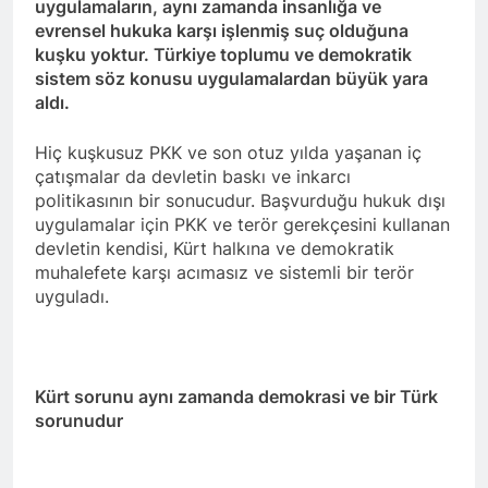
uygulamaların, aynı zamanda insanlığa ve
evrensel hukuka karşı işlenmiş suç olduğuna
HAK- PAR heyeti, YNK
kuşku yoktur. Türkiye toplumu ve demokratik
Merkez Komite üyesi ve
sistem söz konusu uygulamalardan büyük yara
Parti Sözcüsü Sadi Pire ve
2 Yıl Ago
Merkez komite üyesi Rebaz
aldı.
24 Kasım 2015 tarihi, yol
Berkoty ile görüştü.
arkadaşımız Mustafa
Tasçı’nın aramızdan
Hiç kuşkusuz PKK ve son otuz yılda yaşanan iç
2 Yıl Ago
ayrılışının yıl dönümü.
çatışmalar da devletin baskı ve inkarcı
25 Kasım Kadına Yönelik
politikasının bir sonucudur. Başvurduğu hukuk dışı
Şiddete Karşı Uluslararası
Mücadele Günü Kutlu
uygulamalar için PKK ve terör gerekçesini kullanan
2 Yıl Ago
olsun.
devletin kendisi, Kürt halkına ve demokratik
Hak ve Özgürlükler
muhalefete karşı acımasız ve sistemli bir terör
Partisi Tunceli ili
merkez ilçesinin 2.
uyguladı.
2 Yıl Ago
Olağan kongresi
Kayyum Siyasetini Bir
gerçekleşti.
Kez Daha Kınıyoruz
2 Yıl Ago
Kürt sorunu aynı zamanda demokrasi ve bir Türk
Dünya Çocuk Hakları
Günü Kutu Olsun
sorunudur
2 Yıl Ago
2 Yıl Ago