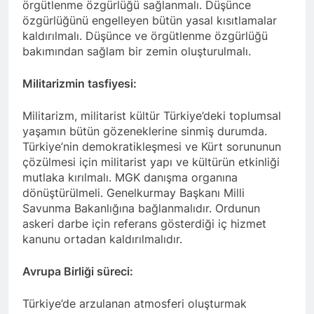
örgütlenme özgürlüğü sağlanmalı. Düşünce
vasiyeti yerine getirildi.
özgürlüğünü engelleyen bütün yasal kısıtlamalar
2 Yıl Ago
kaldırılmalı. Düşünce ve örgütlenme özgürlüğü
HAK-PARê serdana
bakımından sağlam bir zemin oluşturulmalı.
Pine Caffe kir
2 Yıl Ago
Militarizmin tasfiyesi:
HAK-PAR 10. OLAĞAN
KONGRESİ SONUÇ
Militarizm, militarist kültür Türkiye’deki toplumsal
BİLDİRİSİ: Basına ve
2 Yıl Ago
kamuoyuna
yaşamın bütün gözeneklerine sinmiş durumda.
HAK-PAR 10. OLAĞAN
Türkiye’nin demokratikleşmesi ve Kürt sorununun
KONGRESİ; Demokratik ve
çözülmesi için militarist yapı ve kültürün etkinliği
sivil bir anayasayı birlikte
2 Yıl Ago
yapalım. HAK-PAR taraftır
mutlaka kırılmalı. MGK danışma organına
HAK-PAR GENEL BAŞKANI
ve üzerine düşeni yapmaya
dönüştürülmeli. Genelkurmay Başkanı Milli
DÜZGÜN KAPLAN’IN
hazırdır.
Savunma Bakanlığına bağlanmalıdır. Ordunun
10.KONGRE KONUŞMASI
2 Yıl Ago
askeri darbe için referans gösterdiği iç hizmet
HAK-PAR 10 KONGRE
kanunu ortadan kaldırılmalıdır.
KARARLARI
2 Yıl Ago
Avrupa Birliği süreci:
2 Yıl Ago
Türkiye’de arzulanan atmosferi oluşturmak
HAK-PAR Karakoçan ilçe