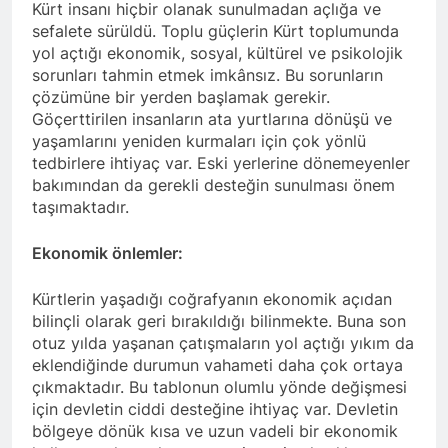
3 Yıl Ago
Kürt insanı hiçbir olanak sunulmadan açlığa ve
beşdarî bernameyeke Kurd
Serokê Gistî yê HAK-PARê
sefalete sürüldü. Toplu güçlerin Kürt toplumunda
kanalê bû.
Düzgün Kaplan, Cîgirê
yol açtığı ekonomik, sosyal, kültürel ve psikolojik
Serokê Giştî Cîhan Baykara û
3 Yıl Ago
sorunları tahmin etmek imkânsız. Bu sorunların
nûnerê nû yê Hewlêrê
Serokê Gistî yê HAK-PARê
çözümüne bir yerden başlamak gerekir.
Mihemed Şîrîn Tîmûr
Duzgun Kaplan nûnerê nû yê
Göçerttirilen insanların ata yurtlarına dönüşü ve
serdana Berpirsê
Hewlêrê û Cîgirê Serokê
3 Yıl Ago
Rewşembîrî û Medyayî yê
yaşamlarını yeniden kurmaları için çok yönlü
Giştî Mihemed Şîrîn Tîmûr û
Şanda HAK-PARê li
Partî Demokratî Kurdistan
tedbirlere ihtiyaç var. Eski yerlerine dönemeyenler
šanda li gel wan serdana
Hewlêrê sersaxî da
(PDK) û Endamê
bakımından da gerekli desteğin sunulması önem
Navenda Lêkolînan a
malbata Dizayî.
Serkirdayetîya PDKê Dr. Salar
3 Yıl Ago
Rudawê kirin.
taşımaktadır.
Osman kirin.
22 OCAK 1946 TARİHİNDE,
QAZÎ MUHAMMED’İN
Ekonomik önlemler:
ÖNDERLİĞİNDE DOĞU
3 Yıl Ago
KÜRDİSTAN’DA KURULAN
İran´ın Hewler
Kürtlerin yaşadığı coğrafyanın ekonomik açıdan
KÜRDİSTAN
terörsaldırısı
CUMHURİYETİ’NİN 78.
bilinçli olarak geri bırakıldığı bilinmekte. Buna son
Danimarka’da
3 Yıl Ago
YILDÖNÜMÜ DOLAYISIYLA
otuz yılda yaşanan çatışmaların yol açtığı yıkım da
protestoedildi
Serokê Giştî yê HAK-PARê
TÜM ŞEHİTLERİ SAYGIYLA
eklendiğinde durumun vahameti daha çok ortaya
Duzgun Kaplan û
ANIYOR VE PÊŞAVA QAZÎ
çıkmaktadır. Bu tablonun olumlu yönde değişmesi
Komîsyona Nûnertîya
MUHAMMED’İN KÜRT
3 Yıl Ago
için devletin ciddi desteğine ihtiyaç var. Devletin
Hewlêrê ya HAK-PARê, li
MİLLETİNE VASİYETİNİ
İran terör devletinin
bölgeye dönük kısa ve uzun vadeli bir ekonomik
Herêma Kurdistanê
İLGİNİZE SUNUYORUZ.
başkonsoluğu önünde,