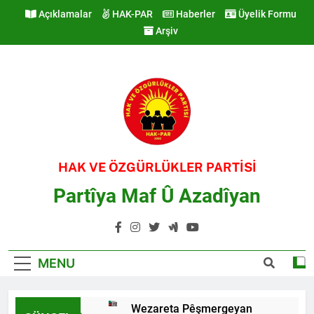
Skip
Açıklamalar
HAK-PAR
Haberler
Üyelik Formu
to
Arşiv
content
HAK VE ÖZGÜRLÜKLER PARTİSİ
Partîya Maf Û Azadîyan
MENU
Wezareta Pêşmergeyan