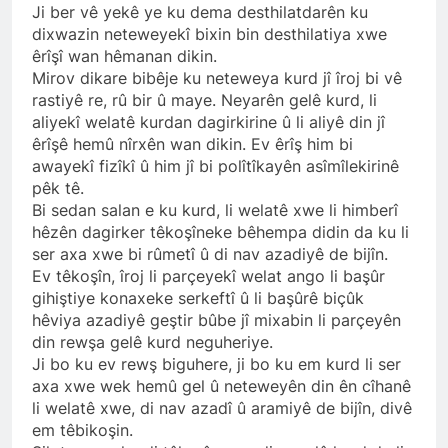
ziyaret etti.
Ji ber vê yekê ye ku dema desthilatdarên ku
3 Yıl Ago
dixwazin neteweyekî bixin bin desthilatiya xwe
HAK-PAR İsmail Beşikçi
êrîşî wan hêmanan dikin.
Vakfı’nı ziyaret etti.
Mirov dikare bibêje ku neteweya kurd jî îroj bi vê
3 Yıl Ago
rastiyê re, rû bir û maye. Neyarên gelê kurd, li
BASINA VE
aliyekî welatê kurdan dagirkirine û li aliyê din jî
KAMUOYUNA
êrîşê hemû nîrxên wan dikin. Ev êrîş him bi
3 Yıl Ago
awayekî fizîkî û him jî bi polîtîkayên asîmîlekirinê
Yüksek Seçim Kurulu 31
pêk tê.
Mart 2024 tarihinde
Bi sedan salan e ku kurd, li welatê xwe li himberî
yapılacak olan yerel
3 Yıl Ago
hêzên dagirker têkoşîneke bêhempa didin da ku li
seçimlere katılacak
Yeni yıl Kürt yurtsever
ser axa xwe bi rûmetî û di nav azadiyê de bijîn.
partilerden birinin de HAK-
hareketinin
Ev têkoşîn, îroj li parçeyekî welat ango li başûr
PAR olduğunu resmen
toparlanmasına ve
3 Yıl Ago
gihiştiye konaxeke serkeftî û li başûrê biçûk
açıkladı.
özgürlüğe vesile olsun.
Maraş Katliamı’nı
hêviya azadiyê geştir bûbe jî mixabin li parçeyên
unutmadık,
din rewşa gelê kurd neguheriye.
unutturmayacağız.
3 Yıl Ago
Ji bo ku ev rewş biguhere, ji bo ku em kurd li ser
ROJA ALAYÊ NÎŞANA
axa xwe wek hemû gel û neteweyên din ên cîhanê
HEBÛNÊ
li welatê xwe, di nav azadî û aramiyê de bijîn, divê
3 Yıl Ago
em têbikoşin.