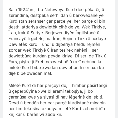
seferber olalım.’ HAK-PAR
2 Yıl Ago
başkanlık kurulu 9 Mart 2024
HAK-PAR Ankara Kadın
Sala 1924’an ji bo Neteweya Kurd destpêka êş û
tarihinde Diyarbakır’da
komisyonu, 8 Mart Dünya
zêrandinê, destpêka serhildan û berxwedanê ye.
toplanarak gündemindeki
kadınlar Günü’nü HAK-PAR
2 Yıl Ago
Kurdistan seranser çar parçe ye, her parçe di bin
konuları görüştü ve aşağıdaki
Genel merkezin de
BASINA VE KAMUOYUNA
desthilatdariya dewletêk cihê de ye. Wek Tirkiye,
bildiriyi kamuoyu le
düzenledikleri Kürtçe ve
İnsanlık tarihi aynı
paylaşmayı kararlaştırdı.
Îran, Irak û Suriye. Berjewendiyên Îngilîstanê û
Türķçe basın açıklamasıyla
zamanda yaşanan
2 Yıl Ago
Fransayê li gel Rejima Îran, Rejima Tirk rê nedaye
kutladı.
eşitsizliklere karşı verilen
HAK-PAR İstanbul
Dewletêk Kurd. Tundî û dijberiya herdu rejmên
mücadele tarihidir.
Büyükşehir belediye başkan
zordar wek Tirkiyê û Îran tesîrek nehênî li ser
adayı Mustafa Aytaş,
2 Yıl Ago
dewletbûna kurdan peyda kiriye. Di seri de Tirk û
Nûbihar Yayınevini ve
HAK-PAR İstanbul
Fars, piştre jî Ereb nexwestinê û razî nebûne ku
PWK’yi ziyaret etti.
Büyükşehir belediye
miletê Kurd bibe xwedan dewlet an li ser axa ku
başkan adayı Mustafa
2 Yıl Ago
dije bibe xwedan maf.
Aytaş, KÜRT-KAV’ ziyaret
HAK-PAR Şanlıurfa
etti.
belediye başkan adayları
Miletê Kurd di her parçeyî de, li himber pêsîrtengî
propaganda çalışmalarına
2 Yıl Ago
û çeperbûyîna xwe bi aramî tekoşiya, ji bo
hız verdi
Partiya Saadetê bi şandekî
çarenûsa xwe ya siyasî di nav lêgerînê de lebitî.
li Diyarbekirê serdana
Qeyd û bendên her çar parçê Kurdistanê mixabin
Partiya Maf û Azadiyan
2 Yıl Ago
her tim tekoşîna azadiya miletê Kurd zehmettirîn
HAK-PARê kir.
Genel başkan yardımcısı
kir, kar û barên wî zêde kir.