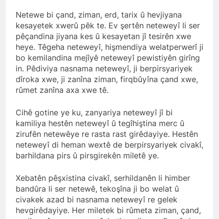
anıyoruz
HAK-PAR Genel başkanı
Netewe bi çand, ziman, erd, tarix û hevjiyana
Düzgün KAPLAN;
kesayetek xwerû pêk te. Ev şertên neteweyî li ser
2 Yıl Ago
pêçandina jiyana kes û kesayetan jî tesirên xwe
HAK-PAR Genel Başkanı
heye. Têgeha neteweyî, hişmendiya welatperwerî ji
Düzgün Kaplan, 6 Ağustos
bo kemilandina mejîyê neteweyî pewistiyên girîng
2024, TRend.MEDYA’ya canlı
2 Yıl Ago
in. Pêdiviya nasnama neteweyî, ji berpirsyariyek
yayın konuğu oldu.
Profesör Dr. Cenap
dîroka xwe, ji zanîna ziman, firqbûyîna çand xwe,
Ekinci’yle dayanışmamızı
rûmet zanîna axa xwe tê.
ifade ediyoruz.
2 Yıl Ago
HAK-PAR’a Dersim’den
Cihê gotine ye ku, zanyariya neteweyî jî bi
katılım.
kamiliya hestên neteweyî û tegîhiştina merc û
2 Yıl Ago
zirufên netewêye re rasta rast girêdayiye. Hestên
Serokê HAK-PAR’e Düzgün
neteweyî di heman wextê de berpirsyariyek civakî,
Kaplan, serokê Hereketa
barhildana pirs û pirsgirekên miletê ye.
Azadî Metin Piranî, Endamê
2 Yıl Ago
meclisa HAK-PAR û endamê
Hak ve Özgürlükler Partisi
HAK-PAR ê beşdarî tazîya
Xebatên pêşxistina civakî, serhildanên li himber
HAK-PAR Başkanlık Kurulu
welatparêzê bi rûmet Mele
bandûra li ser netewê, tekoşîna ji bo welat û
Dersim’de toplandı.
2 Yıl Ago
Arif Sümerkant bun.
civakek azad bi nasnama neteweyî re gelek
Ezdilere yönelik soykırımı
hevgirêdayiye. Her miletek bi rûmeta ziman, çand,
şiddetli şekilde