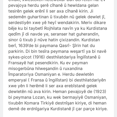
pevajoya herdu şerê cîhanê û hewldana gelan
HAK-PAR’lı gençler bildiri
dağıttı. Ağrı’da HAK-PAR’lı
tesirên gelek erênî li ser axa cîhanê kirin. Ji
Alper yıldız ve Berkay Nurçin
sedemên guhartinan û tixubên nû gelek dewlet jî,
2 Yıl Ago
öncülüğünde gençler, 19
serdestiyên xwe yê heyî wendakirin. Meriv dikare
HAK-PAR İstanbul il
Mart 2024 tarihinde, kent
örgütü, ‘Halepçe
bêje ku bi taybetî Rojhilata navîn ya ku Kurdistana
merkezinde Parti bildirilerini
Soykırımını
qedîm jî di navde ye, seranser hat guherandin,
2 Yıl Ago
dağıttılar.
unutmayacağız!’
sinor û tixub ji nûve hatin çixizandin. Kurdistan
HALEPÇE ŞEHİTLERİ HAK-
PAR DİYARBAKIR İL
berî, 1639’de bi paymana Qasrî- Şîrin hat du
ÖRGÜTÜNDE ANILDI
parkirin. Di bin tesîra peymana weşartî ya bi navê
2 Yıl Ago
sykes-picot (1916) desthilatdariya Îngilîstanê û
EM ŞEHÎDÊN KOMKUJIYA
HELEBÇÊ BI RÊZDARÎ BI
Fransayê hat pesendkirin. Ku ev peyman
BÎRTÎNIN, HALEPÇE
misogerbûna hilweşandin û ruxandina
2 Yıl Ago
SOYKIRIMI ŞEHİTLERİNİ
Împaratoriya Osmaniyan e. Herdu dewletên
Hak ve Özgürlükler Partisi
SAYGIYLA ANIYORUZ
Diyarbakır’ın ilçelerinde
emperyal ( Fransa û îngilîstan) bi desthilatdariyên
seçim çalışmalarını
xwe yên li herêmê li ser axa erebîstanê gelek
2 Yıl Ago
sürdürüyor.
dewletên nû ava kirin. Heman pevajoyê de (1923)
HAK-PAR Silvan, Bismil
ve Çınar ilçelerinde
bi peymana Lozan, ku wek bermayiyê Osmaniyan,
tixubên Komara Tirkiyê destnîşan kiriye, di heman
2 Yıl Ago
demê de erdnîgariya Kurdistanê jî çar parçe kiriye.
HAK-PAR Başkanlık Kurulu;
‘Sorumluluk bilinciyle