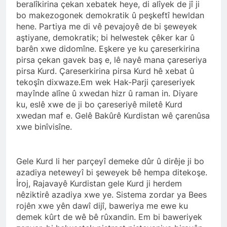
açıklamayı kamuoyu ile
beralîkirina çekan xebatek heye, di alîyek de jî ji
paylaşmayı kararlaştırdı.
bo makezogonek demokratik û peşkeftî hewldan
BAŞTA KÜRT HALKI OLMAK
hene. Partiya me di vê pevajoyê de bi şeweyek
ÜZERE HERKESİN, MEŞRU
HAKLARININ TESLİM
aştiyane, demokratik; bi helwestek çêker kar û
1 Yıl Ago
EDİLDİĞİ ADİL BİR DÜZEN
barên xwe didomîne. Eşkere ye ku çareserkirina
HAK-PAR, PDK-BAKUR, PSK,
UMUDUMUZU CANLI
pirsa çekan gavek baş e, lê nayê mana çareseriya
PWK, Diyarbakır e Mardin’de
TUTARAK; RAMAZAN
Halepçe Soykırımı’nı Andılar:
pirsa Kurd. Çareserkirina pirsa Kurd hê xebat û
1 Yıl Ago
BAYRAMINIZI
Halepçe Soykırımının
tekoşîn dixwaze.Em wek Hak-Parji çareseriyek
Ahmed el Şara ve Mazlum
KUTLUYORUZ!
Yaraları, Ulusal Birlik ve
mayînde alîne û xwedan hizr û raman in. Diyare
Abdi’nin imzaladığı
Kürdistan’ın Özgürlüğüyle
anlaşma, Kürtlerin kolektif
ku, eslê xwe de ji bo çareseriyê miletê Kurd
1 Yıl Ago
Sarılabilir
haklarını içermiyor.
xwedan maf e. Gelê Bakûrê Kurdistan wê çarenûsa
HAK-PAR Adana İl Kadın
xwe binîvisîne.
Komisyonu 8 Mart Dünya
Kadınlar gününü kutladı
1 Yıl Ago
HAK-PAR Fransa Konferansı
Başarıyla Sonuçlandı
Gele Kurd li her parçeyî demeke dûr û dirêje ji bo
Düzgün KAPLAN; ‘PKK’ nin
azadiya neteweyî bi şeweyek bê hempa ditekoşe.
1 Yıl Ago
feshi en başta Kürt halkının
İroj, Rajavayê Kurdistan gele Kurd ji herdem
BASINA VE KAMUOYUNA
yararına olacaktır.’
Eşitlik ve özgürlük
nêziktirê azadiya xwe ye. Sistema zordar ya Bees
mücadelesi veren tüm
rojên xwe yên dawî dijî, baweriya me ewe ku
1 Yıl Ago
kadınları selamlıyoruz
demek kûrt de wê bê rûxandin. Em bi baweriyek
İZMİR’DE HAK.PAR, PSK
Bugün 8 Mart Dünya
ve PWK DEN YEREL İŞ