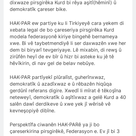
dixwaze pirsgirêka Kurd bi rêya aşitî(hêminî) û
2 Yıl Ago
demokratîk çareser bike.
HAK-PAR Genel başkanı
Düzgün Kaplan Diyarbakır
Kitap Fuarını Ziyaret etti
HAK-PAR ew partiye ku li Tirkiyeyê cara yekem di
2 Yıl Ago
xebata legal de bo çareseriya pirsgirêka Kurd
HAK-PAR Kırklareli
modela federasyonê kiriye bingehê bernameya
merkez ilçe teşkilatının 2.
Olağan kongresi yapıldı.
xwe. Bi vê taybetmendiyê li ser daxwazên xwe her
2 Yıl Ago
dem bi biryarî tevgeriyaye. Lê mixabin, di rewş û
HAK-PAR PM üyesi Yıldız
zirûfên heyî de ev bîr û hizr bi asteke ku jê tê
TİMUR KDP Halkla İlişkiler
Dairesi başkanı sayın Jivan
hêvîkirin, di nav gel de belav nebûye.
2 Yıl Ago
Rozhbayani ile görüştü.
HAK-PAR heyeti, Hewler
HAK-PAR partîyekî plûralîst, guherînxwaz,
de Kanal Kurd’u ziyaret
etti
demokratîk û azadîxwaz e û rêbazên hiqûqa
2 Yıl Ago
gerdûnî referans digire. Xwedî li mîrat ê têkoşîna
HAK-PAR HEYETİ, SURİYE
neteweyî, demokratîk û aşîtîxwaz a gelê Kurd a 40
KÜRT ULUSAL MECLİSİ
ENKS BÜROSUNU ZİYARET
salên dawî derdikeve û xwe yek jî wêrisê vê
2 Yıl Ago
ETTİ.
kevneşopiyê dibîne.
Hak ve Özgürlükler Partisi
(HAK-PAR) Tunceli ili
Pertek ilçesinin 2. Olağan
Perspektîfa ciwanên HAK-PARê ya ji bo
2 Yıl Ago
kongresi yapıldı.
çareserkirina pirsgirêkê, Federasyon e. Ev jî bi 3
2 Yıl Ago