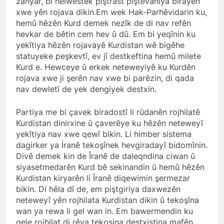
zanyar, bi helwestek piştrast piştevaniya birayên
kadınlar günü.
BİRLİĞİ
xwe yên rojava dikin.Em wek Hak-Parhêvidarin ku,
1 Yıl Ago
hemû hêzên Kurd demek nezîk de di nav refên
HAK-PAR Hewler temsilcisi
Mehmet Şirin Timur; HAK-
hevkar de bêtin cem hev û dû. Em bi yeqînin ku
PAR heyetine gösterilen ilgi
yekîtiya hêzên rojavayê Kurdistan wê bigêhe
1 Yıl Ago
için teşekkür ediyoruz.
statuyeke peşkevtî, ev jî destkeftina hemû milete
HAK-PAR BAŞKANLIK
KURULU; ‘Kürt meselesi
Kurd e. Hewceye û erkek neteweyiyê ku Kurdên
PKK den ibaret değildir.’
rojava xwe ji şerên nav xwe bi parêzin, di qada
1 Yıl Ago
nav dewletî de yek dengiyek destxin.
*HAK-PAR Genel başkanı
Düzgün KAPLAN,* *Erbil’de
RUDAW’ın düzenlediği
1 Yıl Ago
Partiya me bi çavek biradostî li rûdanên rojhilatê
“Ortadoğu’nun Geleceğinde
HAK-PAR Genel Başkanı
Kurdistan dinirxine û çaverêye ku hêzên neteweyî
Belirsizlikler” Formuna
Düzgün Kaplan “Hewler
yekîtiya nav xwe qewî bikin. Li himber sistema
katıldı*
Ortadoğu’nun politik
1 Yıl Ago
dagirker ya İranê tekoşînek hevgiradayî bidomînin.
merkezine dönüşmektedir”
HAK-PAR, PSK VE PWK
Divê demek kin de Îranê de daleqndina ciwan û
İZMİR’İN KONAK
siyasetmedarên Kurd bê sekinandin û hemû hêzên
MEYDANINDA ORTAK
1 Yıl Ago
Kurdistan kiryarên li Îranê diqewimin şermezar
BASIN AÇIKLAMASI YAPTI
Dünya Anadil Günü’nde HAK-
bikin. Di hêla dî de, em piştgiriya daxwezên
PAR’ın eski genel başkanı
neteweyî yên rojhilata Kurdistan dikin û tekoşîna
sayın Kemal Burkay’dan
1 Yıl Ago
wan ya rewa li gel wan in. Em bawermendin ku
konferans Dünya Anadil
HAK-PAR Viyana
gele rojhilat di rêya tekoşina destxistina mafên