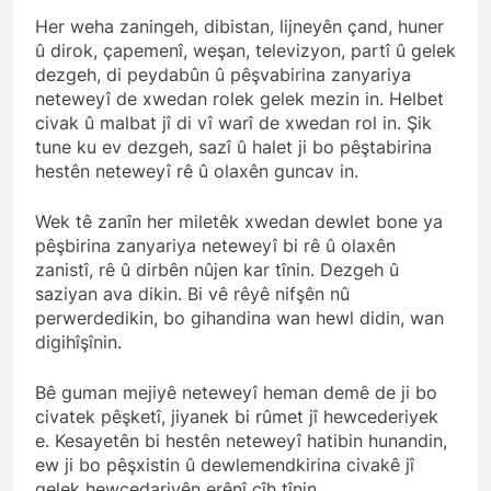
Kurdistana Îranê kir.
Qasimlo di salvegera 35.
Her weha zaningeh, dibistan, lijneyên çand, huner
2 Yıl Ago
wefata wî de bi rêzdarî bi
û dirok, çapemenî, weşan, televizyon, partî û gelek
Kürt halkının meşru haklarını
bîr tînin.
teslim etmek yerine, kanla
dezgeh, di peydabûn û pêşvabirina zanyariya
bastırmayı seçen Kemalist
neteweyî de xwedan rolek gelek mezin in. Helbet
2 Yıl Ago
rejim, 13.07.1930 tarihinde
civak û malbat jî di vî warî de xwedan rol in. Şik
Platforma Ciwanên
gerçekleştirdiği “en kanlı”
Serbixwe üyeleri derhal
tune ku ev dezgeh, sazî û halet ji bo pêştabirina
katliamlarından biri olan
serbest bırakılmalıdır.
hestên neteweyî rê û olaxên guncav in.
2 Yıl Ago
Zilan Deresi Katliamı
Alişer ve Zarife Xanım,
üzerinden 94 yıl geçti.
Özgürlük Mücadelemizde
Wek tê zanîn her miletêk xwedan dewlet bone ya
Hep Yaşayacak
2 Yıl Ago
pêşbirina zanyariya neteweyî bi rê û olaxên
EMEKÇİ VE EMEKLİNİN
zanistî, rê û dirbên nûjen kar tînin. Dezgeh û
YANINDAYIZ
saziyan ava dikin. Bi vê rêyê nifşên nû
2 Yıl Ago
perwerdedikin, bo gihandina wan hewl didin, wan
Sivas Katliamının 31. yıl
digihîşînin.
dönümünde yaşamını
yitirenleri saygıyla
2 Yıl Ago
Bê guman mejiyê neteweyî heman demê de ji bo
anıyoruz.
HAK-PAR BAŞKANLIK
civatek pêşketî, jiyanek bi rûmet jî hewcederiyek
KURULU TOPLANDI
e. Kesayetên bi hestên neteweyî hatibin hunandin,
2 Yıl Ago
ew ji bo pêşxistin û dewlemendkirina civakê jî
Süleyman ATAY’ın
gelek hewcedariyên erênî cîh tînin.