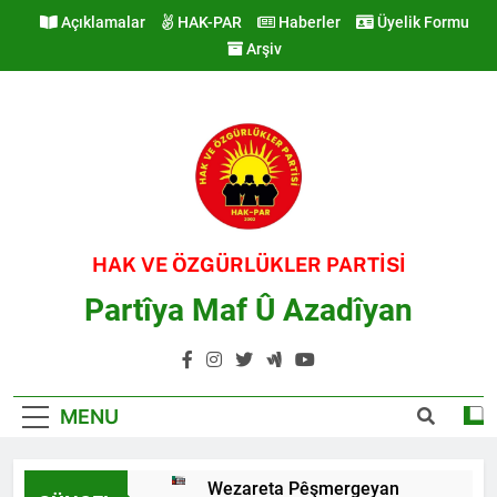
Skip
Açıklamalar
HAK-PAR
Haberler
Üyelik Formu
to
Arşiv
content
HAK VE ÖZGÜRLÜKLER PARTİSİ
Partîya Maf Û Azadîyan
MENU
Wezareta Pêşmergeyan